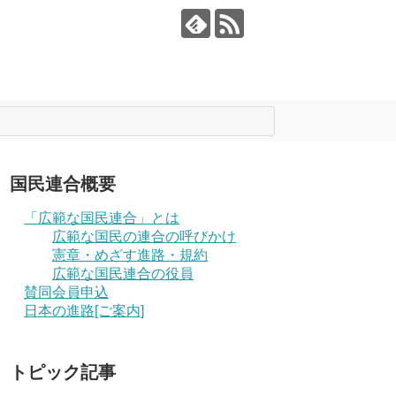
国民連合概要
「広範な国民連合」とは
広範な国民の連合の呼びかけ
憲章・めざす進路・規約
広範な国民連合の役員
賛同会員申込
日本の進路[ご案内]
トピック記事