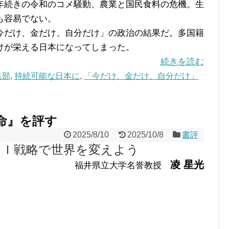
続きの令和のコメ騒動、農業と国民食料の危機。生
も容易でない。
だけ、金だけ、自分だけ」の政治の結果だ。多国籍
けが栄える日本になってしまった。
続きを読む
集部
,
持続可能な日本に
,
「今だけ、金だけ、自分だけ」
革命』を評す
2025/8/10
2025/10/8
書評
ＡＩ戦略で世界を変えよう
凌 星光
福井県立大学名誉教授