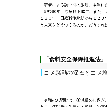
若者による訪中団の派遣、本当に
戦後80年、原爆投下80年、また、
１３０年、日露戦争終結から１２０
と未来をどうつくるのか、どうすれ
「食料安全保障推進法」
コメ騒動の深層とコメ
令和の米騒動は、①減反のし過ぎ
あり、③猛暑の生産への影響、④需