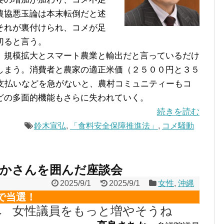
農協悪玉論は本末転倒だと述
それが裏付けられ、コメが足
切ると言う。
規模拡大とスマート農業と輸出だと言っているだけ
しまう。消費者と農家の適正米価（２５００円と３５
接支払いなどを急がないと、農村コミュニティーもコ
どの多面的機能もさらに失われていく。
続きを読む
鈴木宣弘
,
「食料安全保障推進法」
,
コメ騒動
ちかさんを囲んだ座談会
2025/9/1
2025/9/1
女性
,
沖縄
で当選！
へ 女性議員をもっと増やそうね