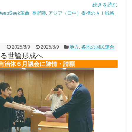
続きを読む
DeepSeek革命
,
長野陸
,
アジア（日中）提携のＡＩ戦略
2025/8/9
2025/8/9
地方
,
各地の国民連合
める世論形成へ
自治体６月議会に陳情・請願