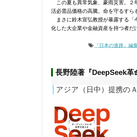
この夏も異常気象、豪雨災害。２年
活必需品価格の高騰。命を守るすら
まさに鈴木宣弘教授が暴露する「今
化した大企業や金融資産を持つ者だ
『日本の進路』編
長野陸著『DeepSeek
アジア（日中）提携の