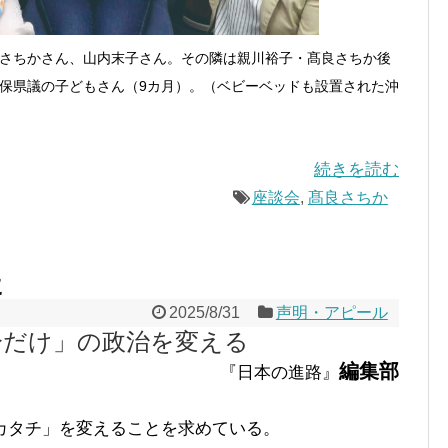
さちかさん、山内末子さん。その隣は親川裕子・髙良さちか後
保県議の子どもさん（9カ月）。（ベビーベッドも設置された沖
続きを読む
座談会
,
髙良さちか
に
2025/8/31
声明・アピール
分だけ」の政治を変える
編集部
『日本の進路』
タチ」を変えることを求めている。