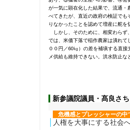
が一気に顕在化した結果で、流通・
べてきたが、直近の政府の検証でも
りなかったことを認めて増産に舵を
しかし、そのために、相変わらず、
では、米価下落で稲作農家は潰れて
００円／60㎏）の差を補塡する直
メ供給も維持できない。洪水防止な
新参議院議員・髙良さ
危機感とプレッシャーの中
人権を大事にする社会