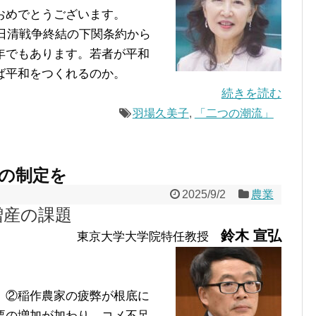
おめでとうございます。
日清戦争終結の下関条約から
年でもあります。若者が平和
ば平和をつくれるのか。
続きを読む
羽場久美子
,
「二つの潮流」
の制定を
2025/9/2
農業
増産の課題
鈴木 宣弘
東京大学大学院特任教授
、②稲作農家の疲弊が根底に
要の増加が加わり、コメ不足