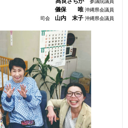
髙良さちか
参議院議員
儀保 唯
沖縄県会議員
山内 末子
司会
沖縄県会議員