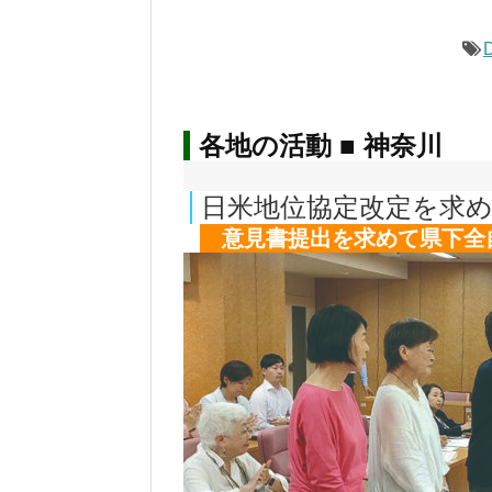
各地の活動 ■ 神奈川
日米地位協定改定を求
意見書提出を求めて県下全