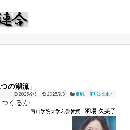
二つの潮流」
2025/9/3
2025/9/3
反戦・不戦の闘い
うつくるか
羽場 久美子
青山学院大学名誉教授