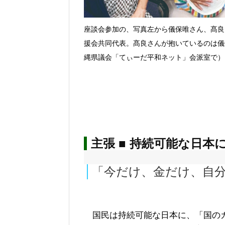
座談会参加の、写真左から儀保唯さん、髙良
援会共同代表。髙良さんが抱いているのは儀
縄県議会「てぃーだ平和ネット」会派室で）
主張 ■ 持続可能な日本
「今だけ、金だけ、自
国民は持続可能な日本に、「国のカ