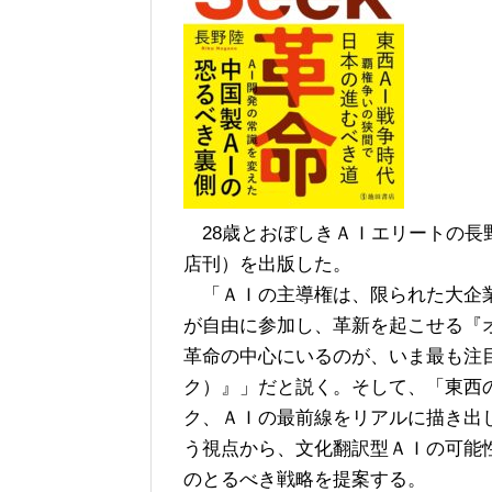
28歳とおぼしきＡＩエリートの長野陸
店刊）を出版した。
「ＡＩの主導権は、限られた大企業
が自由に参加し、革新を起こせる『
革命の中心にいるのが、いま最も注目さ
ク）』」だと説く。そして、「東西
ク、ＡＩの最前線をリアルに描き出
う視点から、文化翻訳型ＡＩの可能
のとるべき戦略を提案する。