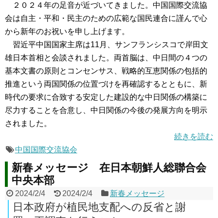
２０２４年の足音が近づいてきました。中国国際交流協
会は自主・平和・民主のための広範な国民連合に謹んで心
から新年のお祝いを申し上げます。
習近平中国国家主席は11月、サンフランシスコで岸田文
雄日本首相と会談されました。両首脳は、中日間の４つの
基本文書の原則とコンセンサス、戦略的互恵関係の包括的
推進という両国関係の位置づけを再確認するとともに、新
時代の要求に合致する安定した建設的な中日関係の構築に
尽力することを合意し、中日関係の今後の発展方向を明示
されました。
続きを読む
中国国際交流協会
新春メッセージ 在日本朝鮮人総聯合会
中央本部
2024/2/4
2024/2/4
新春メッセージ
日本政府が植民地支配への反省と謝