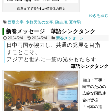
西夏文字で書かれた楷書体の碑文
続きを読む
西夏文字
,
少数民族の文字
,
陳垚旭
,
夏孝駒
新春メッセージ 華語シンクタンク
2024/2/4
2024/2/4
新春メッセージ
日中両国が協力し、共通の発展を目指
すことこそ、
アジアと世界に一筋の光をもたらす
華語シンクタンク
自由・平和・
民主のための
広範な国民連
合の皆様
『日本の進