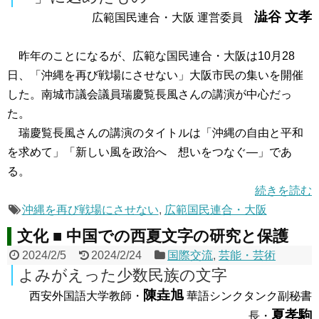
澁谷 文孝
広範国民連合・大阪 運営委員
昨年のことになるが、広範な国民連合・大阪は10月28
日、「沖縄を再び戦場にさせない」大阪市民の集いを開催
した。南城市議会議員瑞慶覧長風さんの講演が中心だっ
た。
瑞慶覧長風さんの講演のタイトルは「沖縄の自由と平和
を求めて」「新しい風を政治へ 想いをつなぐ―」であ
る。
続きを読む
沖縄を再び戦場にさせない
,
広範国民連合・大阪
文化 ■ 中国での西夏文字の研究と保護
2024/2/5
2024/2/24
国際交流
,
芸能・芸術
よみがえった少数民族の文字
陳垚旭
西安外国語大学教師・
華語シンクタンク副秘書
夏孝駒
長・