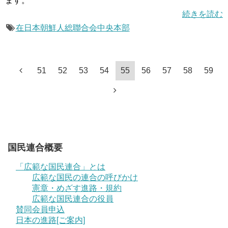
ます。
続きを読む
在日本朝鮮人総聯合会中央本部
51
52
53
54
55
56
57
58
59
国民連合概要
「広範な国民連合」とは
広範な国民の連合の呼びかけ
憲章・めざす進路・規約
広範な国民連合の役員
賛同会員申込
日本の進路[ご案内]