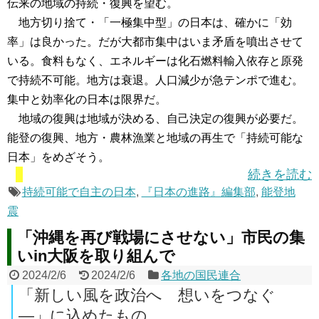
伝来の地域の持続・復興を望む。
地方切り捨て・「一極集中型」の日本は、確かに「効
率」は良かった。だが大都市集中はいま矛盾を噴出させて
いる。食料もなく、エネルギーは化石燃料輸入依存と原発
で持続不可能。地方は衰退。人口減少が急テンポで進む。
集中と効率化の日本は限界だ。
地域の復興は地域が決める、自己決定の復興が必要だ。
能登の復興、地方・農林漁業と地域の再生で「持続可能な
日本」をめざそう。
続きを読む
持続可能で自主の日本
,
『日本の進路』編集部
,
能登地
震
「沖縄を再び戦場にさせない」市民の集
いin大阪を取り組んで
2024/2/6
2024/2/6
各地の国民連合
「新しい風を政治へ 想いをつなぐ
―」に込めたもの