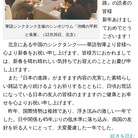
路』の読者の
皆様
新年あけまし
華語シンクタンク主催のシンポジウム「沖縄の平和
ておめでとう
と発展」（12月26日、北京）
ございます！
北京にある中国のシンクタンク――華語智庫より皆様へ
心より新春をお祝い申し上げます。皆様方におかれまして
は、新春を晴れ晴れしい気持ちでお迎えのこととお慶び申
し上げます。
また『日本の進路』がますます内容の充実した素晴らし
い雑誌であり続けるようお祈りするとともに、日頃お世話
になっている日本の友人の皆様のますますのご健康とお幸
せを心よりお祝い申し上げます。
昨年、国際情勢は複雑であり、浮き沈みの激しい一年で
した。日中関係も45年ぶりの低水準に落ち込み、両国の友
好を祈る人々にとって、大変憂慮した一年でした。
続きを読む