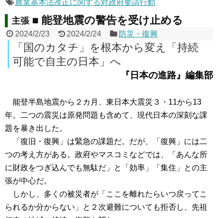
農業基本法改正に関する対政府要請行動
■ 能登地震の警告を受け止める
主張
2024/2/23
2024/2/24
防災・復興
「国のカタチ」を根本から変え「持続
可能で自主の日本」へ
『日本の進路』編集部
能登半島地震から２カ月、東日本大震災３・11から13
年。二つの震災は原発問題も含めて、現代日本の深刻な課
題を暴き出した。
「復旧・復興」は緊急の課題だ。だが、「復興」には二
つの考え方がある。政府やマスコミなどでは、「あんな所
に財政をつぎ込んでも無駄だ」と「効率」「集住」との主
張が中心だ。
しかし、多くの被災者が「ここを離れたらいつ戻ってこ
られるか分からない」と２次避難についても拒否し、先祖