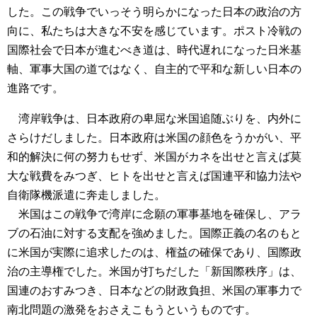
した。この戦争でいっそう明らかになった日本の政治の方
向に、私たちは大きな不安を感じています。ポスト冷戦の
国際社会で日本が進むべき道は、時代遅れになった日米基
軸、軍事大国の道ではなく、自主的で平和な新しい日本の
進路です。
湾岸戦争は、日本政府の卑屈な米国追随ぶりを、内外に
さらけだしました。日本政府は米国の顔色をうかがい、平
和的解決に何の努力もせず、米国がカネを出せと言えば莫
大な戦費をみつぎ、ヒトを出せと言えば国連平和協力法や
自衛隊機派遣に奔走しました。
米国はこの戦争で湾岸に念願の軍事基地を確保し、アラ
ブの石油に対する支配を強めました。国際正義の名のもと
に米国が実際に追求したのは、権益の確保であり、国際政
治の主導権でした。米国が打ちだした「新国際秩序」は、
国連のおすみつき、日本などの財政負担、米国の軍事力で
南北問題の激発をおさえこもうというものです。