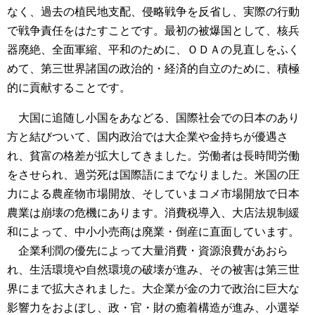
なく、過去の植民地支配、侵略戦争を反省し、実際の行動
で戦争責任をはたすことです。最初の被爆国として、核兵
器廃絶、全面軍縮、平和のために、ＯＤＡの見直しをふく
めて、第三世界諸国の政治的・経済的自立のために、積極
的に貢献することです。
大国に追随し小国をあなどる、国際社会での日本のあり
方と結びついて、国内政治では大企業や金持ちが優遇さ
れ、貧富の格差が拡大してきました。労働者は長時間労働
をさせられ、過労死は国際語にまでなりました。米国の圧
力による農産物市場開放、そしていまコメ市場開放で日本
農業は崩壊の危機にあります。消費税導入、大店法規制緩
和によって、中小小売商は廃業・倒産に直面しています。
企業利潤の優先によって大量消費・資源浪費があおら
れ、生活環境や自然環境の破壊が進み、その被害は第三世
界にまで拡大されました。大企業が金の力で政治に巨大な
影響力をおよぼし、政・官・財の癒着構造が進み、小選挙