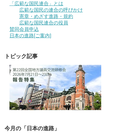
「広範な国民連合」とは
広範な国民の連合の呼びかけ
憲章・めざす進路・規約
広範な国民連合の役員
賛同会員申込
日本の進路[ご案内]
トピック記事
今月の「日本の進路」