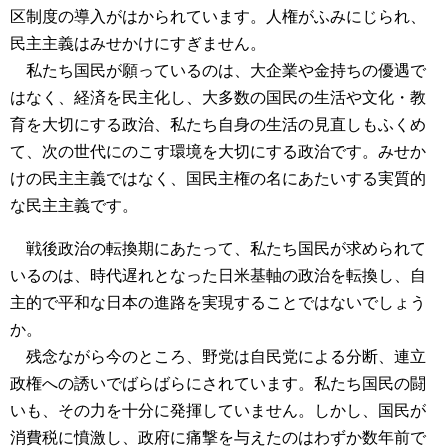
区制度の導入がはかられています。人権がふみにじられ、
民主主義はみせかけにすぎません。
私たち国民が願っているのは、大企業や金持ちの優遇で
はなく、経済を民主化し、大多数の国民の生活や文化・教
育を大切にする政治、私たち自身の生活の見直しもふくめ
て、次の世代にのこす環境を大切にする政治です。みせか
けの民主主義ではなく、国民主権の名にあたいする実質的
な民主主義です。
戦後政治の転換期にあたって、私たち国民が求められて
いるのは、時代遅れとなった日米基軸の政治を転換し、自
主的で平和な日本の進路を実現することではないでしょう
か。
残念ながら今のところ、野党は自民党による分断、連立
政権への誘いでばらばらにされています。私たち国民の闘
いも、その力を十分に発揮していません。しかし、国民が
消費税に憤激し、政府に痛撃を与えたのはわずか数年前で