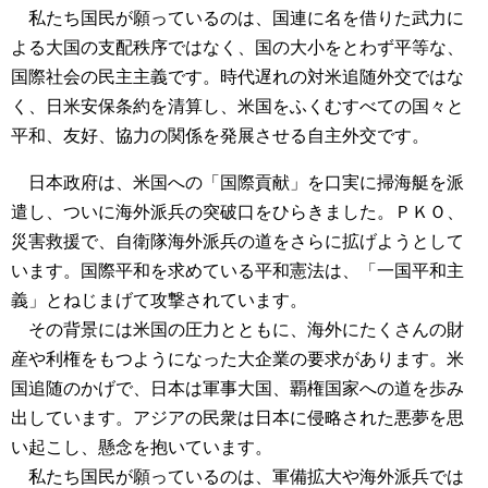
私たち国民が願っているのは、国連に名を借りた武力に
よる大国の支配秩序ではなく、国の大小をとわず平等な、
国際社会の民主主義です。時代遅れの対米追随外交ではな
く、日米安保条約を清算し、米国をふくむすべての国々と
平和、友好、協力の関係を発展させる自主外交です。
日本政府は、米国への「国際貢献」を口実に掃海艇を派
遣し、ついに海外派兵の突破口をひらきました。ＰＫＯ、
災害救援で、自衛隊海外派兵の道をさらに拡げようとして
います。国際平和を求めている平和憲法は、「一国平和主
義」とねじまげて攻撃されています。
その背景には米国の圧力とともに、海外にたくさんの財
産や利権をもつようになった大企業の要求があります。米
国追随のかげで、日本は軍事大国、覇権国家への道を歩み
出しています。アジアの民衆は日本に侵略された悪夢を思
い起こし、懸念を抱いています。
私たち国民が願っているのは、軍備拡大や海外派兵では