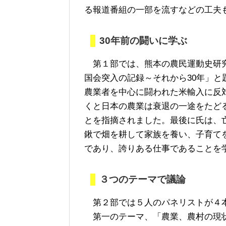
る報道番組の一部を流すなどの工夫
30年前の闘いに学ぶ
第１部では、熊本の農民運動史研究
国会突入の記録～それから30年」と
農業者を中心に闘われた米輸入に反
くと日本の農業は衰退の一途をたど
とを指摘されました。最後に氏は、
鍬で畑を耕して家族を養い、子育て
であり、誇りある仕事であることを
３つのテーマで議論
第２部では５人のパネリストが４本
第一のテーマ、「農業、農村の現状