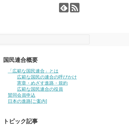
国民連合概要
「広範な国民連合」とは
広範な国民の連合の呼びかけ
憲章・めざす進路・規約
広範な国民連合の役員
賛同会員申込
日本の進路[ご案内]
トピック記事