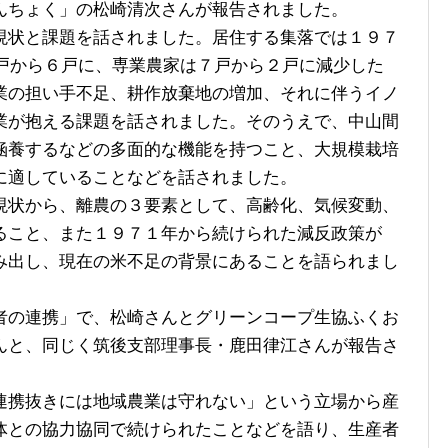
んちょく」の松崎清次さんが報告されました。
状と課題を話されました。居住する集落では１９７
9戸から６戸に、専業農家は７戸から２戸に減少した
業の担い手不足、耕作放棄地の増加、それに伴うイノ
業が抱える課題を話されました。そのうえで、中山間
涵養するなどの多面的な機能を持つこと、大規模栽培
に適していることなどを話されました。
状から、離農の３要素として、高齢化、気候変動、
ること、また１９７１年から続けられた減反政策が
み出し、現在の米不足の背景にあることを語られまし
の連携」で、松崎さんとグリーンコープ生協ふくお
んと、同じく筑後支部理事長・鹿田律江さんが報告さ
携抜きには地域農業は守れない」という立場から産
体との協力協同で続けられたことなどを語り、生産者