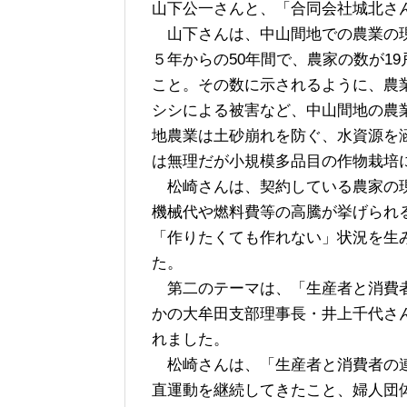
山下公一さんと、「合同会社城北さ
山下さんは、中山間地での農業の現
５年からの50年間で、農家の数が1
こと。その数に示されるように、農
シシによる被害など、中山間地の農
地農業は土砂崩れを防ぐ、水資源を
は無理だが小規模多品目の作物栽培
松崎さんは、契約している農家の現
機械代や燃料費等の高騰が挙げられ
「作りたくても作れない」状況を生
た。
第二のテーマは、「生産者と消費者
かの大牟田支部理事長・井上千代さ
れました。
松崎さんは、「生産者と消費者の連
直運動を継続してきたこと、婦人団