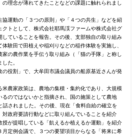
」の理念が薄れてきたことなどの課題に触れられまし
協運動の「３つの原則」や「４つの共生」などを紹
ェクトとして、株式会社耶馬渓ファームや株式会社グ
開していることを報告。その後、支部独自の取り組み
て体験田で田植えや稲刈りなどの稲作体験を実施し、
農家の農作業を手伝う取り組み（「猫の手隊」と称し
ました。
の役割」で、大牟田市議会議員の船原基近さんが発
米農家政策は、農地の集積・集約化であり、大規模
いるのではないかと指摘され、国の施策として農地
だと話されました。その後、現在「食料自給の確立を
、対政府要請行動などに取り組んでいることを紹介
教授が提唱している「飢えるか植えるか運動」を紹介
３月定例会議で、３つの要望項目からなる「将来に希