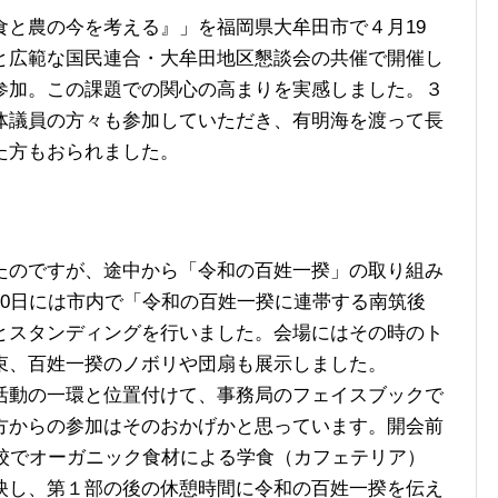
と農の今を考える』」を福岡県大牟田市で４月19
と広範な国民連合・大牟田地区懇談会の共催で開催し
参加。この課題での関心の高まりを実感しました。３
体議員の方々も参加していただき、有明海を渡って長
た方もおられました。
のですが、途中から「令和の百姓一揆」の取り組み
30日には市内で「令和の百姓一揆に連帯する南筑後
とスタンディングを行いました。会場にはその時のト
束、百姓一揆のノボリや団扇も展示しました。
動の一環と位置付けて、事務局のフェイスブックで
方からの参加はそのおかげかと思っています。開会前
高校でオーガニック食材による学食（カフェテリア）
映し、第１部の後の休憩時間に令和の百姓一揆を伝え