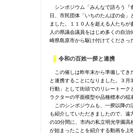
シンポジウム「みんなで語ろう『食
日、市民団体「いちのたんぼの会」
ました。１１０人を超える人たちが
人の県議会議員をはじめ多くの自治
崎県島原市から駆け付けてくださっ
令和の百姓一揆と連携
この催しは昨年末から準備してきた
と連携することになりました。３月
行動」として街頭でのリレートーク
ラクターの平面模型や品種標本の稲
このシンポジウムも、一揆以降の活
も紹介していただきましたので、遠
の10分間に、市内の私立明光学園
が始まったことを紹介する動画を上