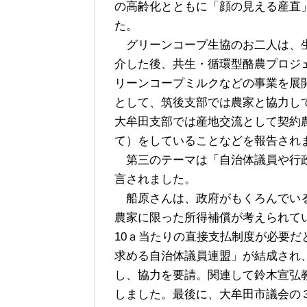
の高齢化とともに「顔の見える産直
た。
グリーンコープ生協のお二人は、生
介した後、共生・循環型酪農プロジ
リーンコープミルクなどの事業を展
として、筑後支部では農家と協力し
大牟田支部では産地交流として契約
て）をしていることなどを報告され
第三のテーマは「自治体議員や行政
言されました。
船原さんは、政府がもくろんでいる
農家に限った所得補償が考えられて
10ａ当たりの直接支払制度が必要
求める自治体議員連盟」が結成され
し、協力を要請。関連して鈴木宣弘
しました。最後に、大牟田市議会の