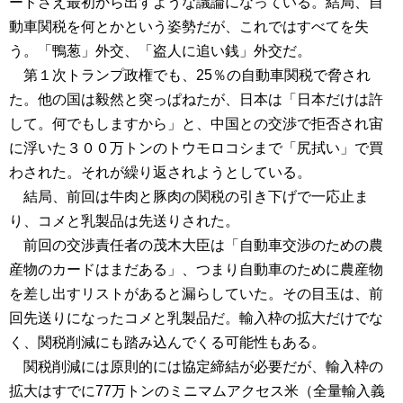
ードさえ最初から出すような議論になっている。結局、自
動車関税を何とかという姿勢だが、これではすべてを失
う。「鴨葱」外交、「盗人に追い銭」外交だ。
第１次トランプ政権でも、25％の自動車関税で脅され
た。他の国は毅然と突っぱねたが、日本は「日本だけは許
して。何でもしますから」と、中国との交渉で拒否され宙
に浮いた３００万トンのトウモロコシまで「尻拭い」で買
わされた。それが繰り返されようとしている。
結局、前回は牛肉と豚肉の関税の引き下げで一応止ま
り、コメと乳製品は先送りされた。
前回の交渉責任者の茂木大臣は「自動車交渉のための農
産物のカードはまだある」、つまり自動車のために農産物
を差し出すリストがあると漏らしていた。その目玉は、前
回先送りになったコメと乳製品だ。輸入枠の拡大だけでな
く、関税削減にも踏み込んでくる可能性もある。
関税削減には原則的には協定締結が必要だが、輸入枠の
拡大はすでに77万トンのミニマムアクセス米（全量輸入義