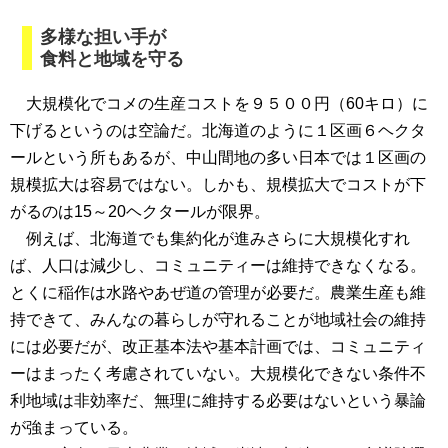
多様な担い手が
食料と地域を守る
大規模化でコメの生産コストを９５００円（60キロ）に
下げるというのは空論だ。北海道のように１区画６ヘクタ
ールという所もあるが、中山間地の多い日本では１区画の
規模拡大は容易ではない。しかも、規模拡大でコストが下
がるのは15～20ヘクタールが限界。
例えば、北海道でも集約化が進みさらに大規模化すれ
ば、人口は減少し、コミュニティーは維持できなくなる。
とくに稲作は水路やあぜ道の管理が必要だ。農業生産も維
持できて、みんなの暮らしが守れることが地域社会の維持
には必要だが、改正基本法や基本計画では、コミュニティ
ーはまったく考慮されていない。大規模化できない条件不
利地域は非効率だ、無理に維持する必要はないという暴論
が強まっている。