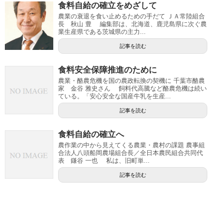
食料自給の確立をめざして
農業の衰退を食い止めるための手だて ＪＡ常陸組合
長 秋山 豊 編集部は、北海道、鹿児島県に次ぐ農
業生産県である茨城県の主力...
記事を読む
食料安全保障推進のために
農業・酪農危機を国の農政転換の契機に 千葉市酪農
家 金谷 雅史さん 飼料代高騰など酪農危機は続い
ている。「安心安全な国産牛乳を生産...
記事を読む
食料自給の確立へ
農作業の中から見えてくる農業・農村の課題 農事組
合法人八頭船岡農場組合長／全日本農民組合共同代
表 鎌谷 一也 私は、旧町単...
記事を読む