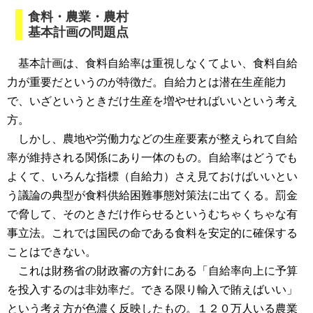
食料・農業・農村
基本計画の問題点
基本計画は、食料自給率は重視しなくてよい、食料自給
力が重要だというのが特徴だ。自給力とは潜在生産能力
で、いざというときだけ生産を増やせればいいという考え
方。
しかし、農地や労働力などの生産要素が整えられて自給
率が維持される関係にあり一体のもの。自給率はどうでも
よくて、いろんな指標（自給力）さえ見ておけばいいとい
う議論の典型が食料供給困難事態対策法に出てくる。罰金
で脅して、そのときだけ作らせるというむちゃくちゃな有
事立法。これでは国民の命である食料を安定的に確保する
ことはできない。
これは財務省の財政審の方針にある「自給率向上に予算
を投入するのは非効率だ。できる限り輸入で賄えばいい」
という考え方が色濃く反映したもの。１２０万人いる農業