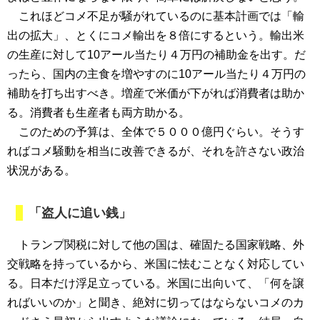
これほどコメ不足が騒がれているのに基本計画では「輸
出の拡大」、とくにコメ輸出を８倍にするという。輸出米
の生産に対して10アール当たり４万円の補助金を出す。だ
ったら、国内の主食を増やすのに10アール当たり４万円の
補助を打ち出すべき。増産で米価が下がれば消費者は助か
る。消費者も生産者も両方助かる。
このための予算は、全体で５０００億円ぐらい。そうす
ればコメ騒動を相当に改善できるが、それを許さない政治
状況がある。
「盗人に追い銭」
トランプ関税に対して他の国は、確固たる国家戦略、外
交戦略を持っているから、米国に怯むことなく対応してい
る。日本だけ浮足立っている。米国に出向いて、「何を譲
ればいいのか」と聞き、絶対に切ってはならないコメのカ