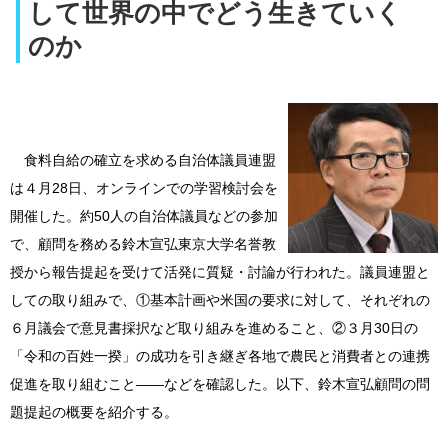
して世界の中でどう生きていく
のか
食料自給の確立を求める自治体議員連盟
は４月28日、オンラインでの学習検討会を
開催した。約50人の自治体議員などの参加
で、顧問を務める鈴木宣弘東京大学名誉教
授から報告提起を受けて活発に質疑・討論が行われた。議員連盟と
しての取り組みで、①基本計画や米国の要求に対して、それぞれの
６月議会で意見書採択など取り組みを進めること、②３月30日の
「令和の百姓一揆」の成功を引き継ぎ各地で農民と消費者との連携
促進を取り組むこと――などを確認した。以下、鈴木宣弘顧問の問
題提起の概要を紹介する。