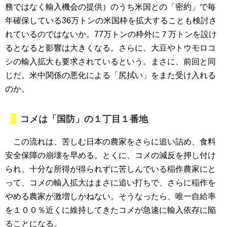
務ではなく輸入機会の提供）のうち米国との「密約」で毎
年確保している36万トンの米国枠を拡大することも検討さ
れているのではないか。77万トンの枠外に７万トンを設け
るとなると影響は大きくなる。さらに、大豆やトウモロコ
シの輸入拡大も要求されているという。まさに、前回と同
じだ。米中関係の悪化による「尻拭い」をまた受け入れる
のか。
コメは「国防」の１丁目１番地
この流れは、苦しむ日本の農家をさらに追い詰め、食料
安全保障の崩壊を早める。とくに、コメの減反を押し付け
られ、十分な所得が得られずに苦しんでいる稲作農家にと
って、コメの輸入拡大はまさに追い打ちで、さらに稲作を
やめる農家が激増しかねない。そうなったら、唯一自給率
を１００％近くに維持してきたコメが急速に輸入依存に陥
ることになる。