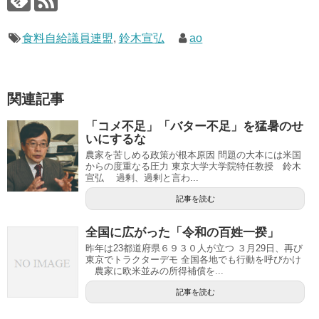
食料自給議員連盟
,
鈴木宣弘
ao
関連記事
「コメ不足」「バター不足」を猛暑のせ
いにするな
農家を苦しめる政策が根本原因 問題の大本には米国
からの度重なる圧力 東京大学大学院特任教授 鈴木
宣弘 過剰、過剰と言わ...
記事を読む
全国に広がった「令和の百姓一揆」
昨年は23都道府県６９３０人が立つ ３月29日、再び
東京でトラクターデモ 全国各地でも行動を呼びかけ
農家に欧米並みの所得補償を...
記事を読む