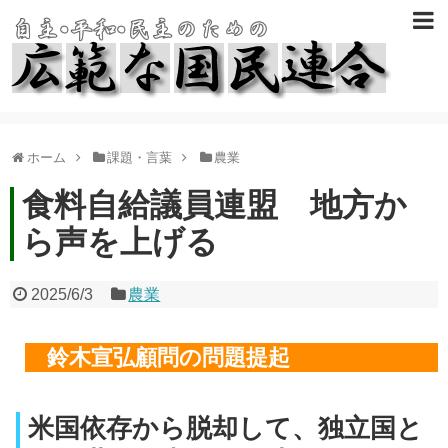
ホーム
課題・言葉
農業
食料自給議員連盟 地方か
ら声を上げる
2025/6/3
農業
鈴木宣弘顧問の問題提起
米国依存から脱却して、独立国と