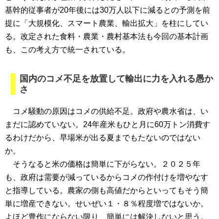
基幹的従事者が20年後には30万人以下に減るとの予測を前
提に「大規模化、スマート農業、輸出拡大」を柱にしてい
る。改定された食料・農業・農村基本法も今回の基本計画
も、この考え方で統一されている。
国内のコメ不足を放置して輸出に力を入れる愚か
さ
コメ騒動の原因はコメの供給不足。政府や農水省は、い
まだに認めていない。24年産米もひと月に60万トン消費す
るわけだから、早場米が出る夏までもたないのではない
か。
そうなると米の価格は簡単に下がらない。２０２５年
も、政府は需要が減っているからコメの作付けを増やなす
と指導している。農家の側も高値だからといってもそう簡
単に増産できない。せいぜい１・８％程度増ではないか。
よほど豊作にならない限り、簡単には解決しないと思う。