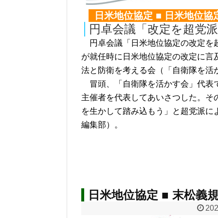
日米地位協定 ■ 日米地位協
円卓会議「改定を超党
円卓会議「日米地位協定の改定を超
が就任時に日米地位協定の改定に言及
法と防衛を考える会（「自衛隊を活
冒頭、「自衛隊を活かす会」代表で
主催者を代表してあいさつした。そ
を生かして踏み込もう」と超党派に
編集部）。
日米地位協定 ■ 末松義
202