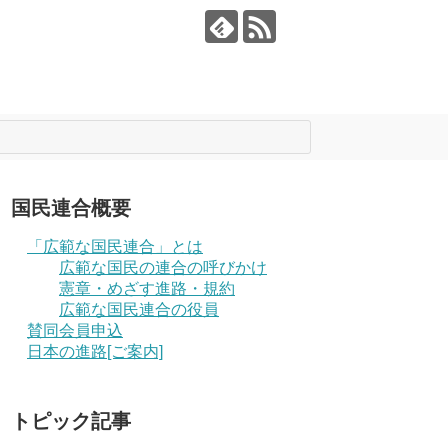
国民連合概要
「広範な国民連合」とは
広範な国民の連合の呼びかけ
憲章・めざす進路・規約
広範な国民連合の役員
賛同会員申込
日本の進路[ご案内]
トピック記事