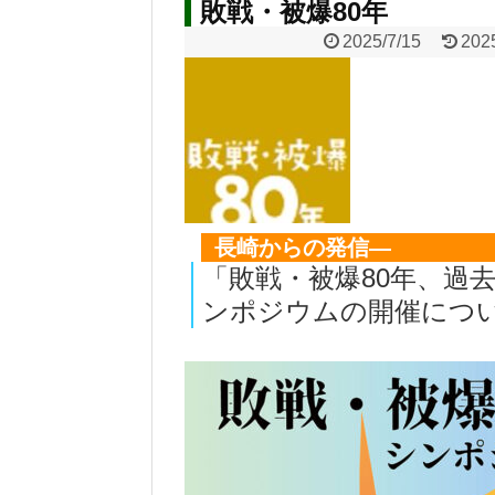
敗戦・被爆80年
2025/7/15
202
長崎からの発信―
「敗戦・被爆80年、過
ンポジウムの開催につ