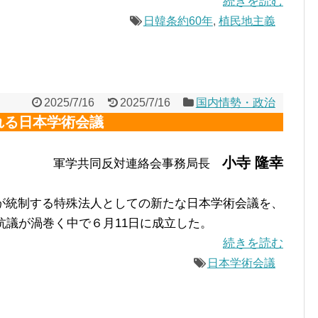
続きを読む
日韓条約60年
,
植民地主義
2025/7/16
2025/7/16
国内情勢・政治
れる日本学術会議
を
小寺 隆幸
軍学共同反対連絡会事務局長
統制する特殊法人としての新たな日本学術会議を、
抗議が渦巻く中で６月11日に成立した。
続きを読む
日本学術会議