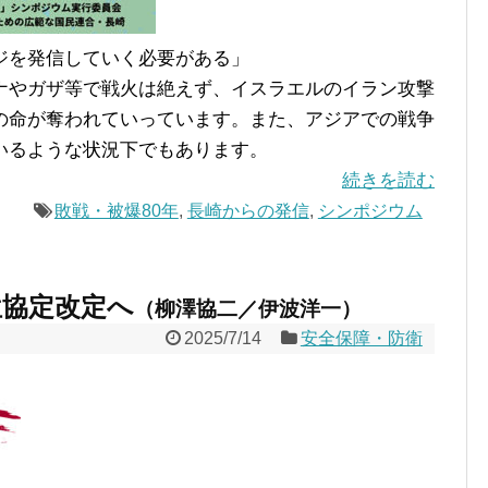
ジを発信していく必要がある」
やガザ等で戦火は絶えず、イスラエルのイラン攻撃
の命が奪われていっています。また、アジアでの戦争
いるような状況下でもあります。
続きを読む
敗戦・被爆80年
,
長崎からの発信
,
シンポジウム
位協定改定へ
（柳澤協二／伊波洋一）
2025/7/14
安全保障・防衛