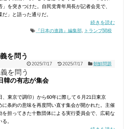
拒否」を突きつけた。自民党青年局長が記者会見で、
牒だ」と語った通りだ。
続きを読む
『日本の進路』編集部
,
トランプ関税
主義を問う
2025/7/17
2025/7/17
朝鮮問題
主義を問う
日韓の有志が集会
、東京で調印）から60年に際して６月21日東京
めに条約の意味を再度問い直す集会が開かれた。主催
動を担ってきた十数団体による実行委員会で、広範な
いる。