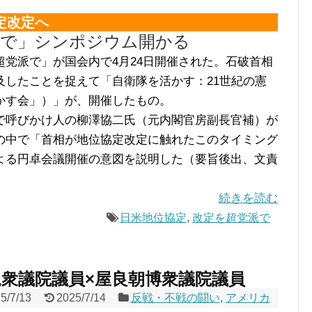
定改定へ
派で」シンポジウム開かる
党派で」が国会内で4月24日開催された。石破首相
したことを捉えて「自衛隊を活かす：‌21世紀の憲
かす会」）」が、開催したもの。
呼びかけ人の柳澤協二氏（元内閣官房副長官補）が
の中で「首相が地位協定改定に触れたこのタイミング
よる円卓会議開催の意図を説明した（要旨後出、文責
続きを読む
日米地位協定
,
改定を超党派で
規衆議院議員×屋良朝博衆議院議員
5/7/13
2025/7/14
反戦・不戦の闘い
,
アメリカ