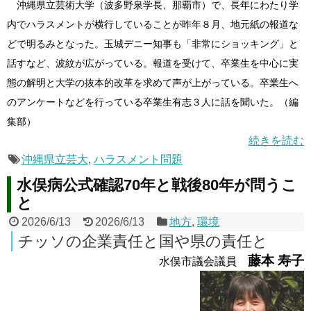
沖縄県立芸術大学（波多野泉学長、那覇市）で、長年にわたり学
内でハラスメントが横行していることが昨年８月、地元紙の報道な
どで明るみとなった。玉城デニー知事も「非常にショッキング」と
話すなど、波紋が広がっている。報道を受けて、卒業生を中心に実
態の解明と大学の抜本的改革を求めて声が上がっている。卒業生へ
のアンケートなどを行っている卒業生有志３人に話を聞いた。（編
集部）
続きを読む
沖縄県立芸大
,
ハラスメント問題
水俣病公式確認70年と戦後80年が問うこ
と
2026/6/13
2026/6/13
地方
,
環境
チッソの企業責任と国や県の責任と
藤本 寿子
水俣市議会議員