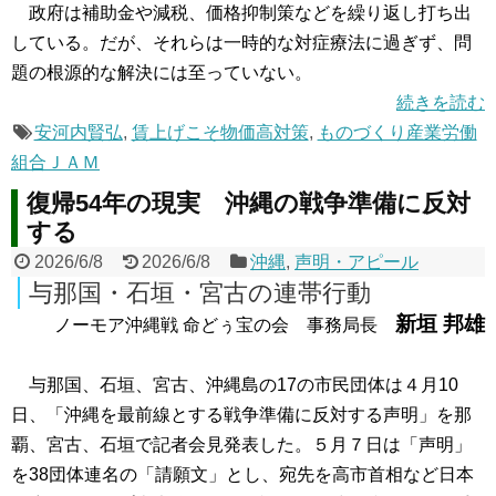
政府は補助金や減税、価格抑制策などを繰り返し打ち出
している。だが、それらは一時的な対症療法に過ぎず、問
題の根源的な解決には至っていない。
続きを読む
安河内賢弘
,
賃上げこそ物価高対策
,
ものづくり産業労働
組合ＪＡＭ
復帰54年の現実 沖縄の戦争準備に反対
する
2026/6/8
2026/6/8
沖縄
,
声明・アピール
与那国・石垣・宮古の連帯行動
新垣 邦雄
ノーモア沖縄戦 命どぅ宝の会 事務局長
与那国、石垣、宮古、沖縄島の17の市民団体は４月10
日、「沖縄を最前線とする戦争準備に反対する声明」を那
覇、宮古、石垣で記者会見発表した。５月７日は「声明」
を38団体連名の「請願文」とし、宛先を高市首相など日本