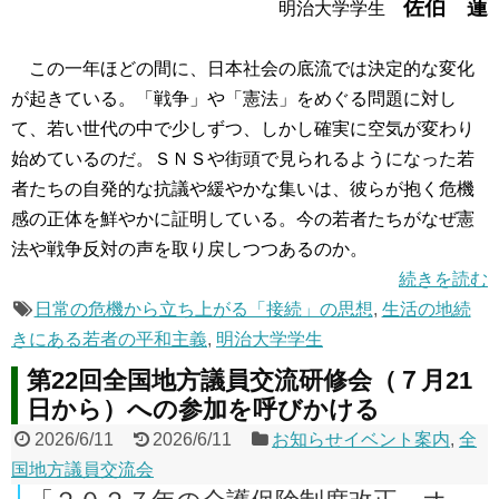
佐伯 蓮
明治大学学生
この一年ほどの間に、日本社会の底流では決定的な変化
が起きている。「戦争」や「憲法」をめぐる問題に対し
て、若い世代の中で少しずつ、しかし確実に空気が変わり
始めているのだ。ＳＮＳや街頭で見られるようになった若
者たちの自発的な抗議や緩やかな集いは、彼らが抱く危機
感の正体を鮮やかに証明している。今の若者たちがなぜ憲
法や戦争反対の声を取り戻しつつあるのか。
続きを読む
日常の危機から立ち上がる「接続」の思想
,
生活の地続
きにある若者の平和主義
,
明治大学学生
第22回全国地方議員交流研修会（７月21
日から）への参加を呼びかける
2026/6/11
2026/6/11
お知らせイベント案内
,
全
国地方議員交流会