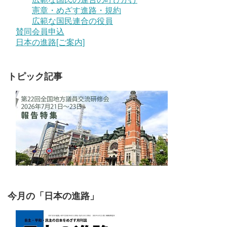
憲章・めざす進路・規約
広範な国民連合の役員
賛同会員申込
日本の進路[ご案内]
トピック記事
今月の「日本の進路」