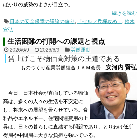
ばかりの威勢のよさが目立つ。
続きを読む
日本の安全保障の議論の偏り
,
「セルフ兵糧攻め」
,
鈴木
宣弘
生活困難の打開への課題と視点
2026/6/9
2026/6/9
労働運動
賃上げこそ物価高対策の王道である
安河内 賢弘
ものづくり産業労働組合ＪＡＭ会長
今日、日本社会が直面している物価
高は、多くの人々の生活を不安定に
し、将来への展望を曇らせている。食
料品やエネルギー、住宅関連費用の上
昇は、日々の暮らしに直結する問題であり、とりわけ低所
得層や中間層に大きな負担を強いている。