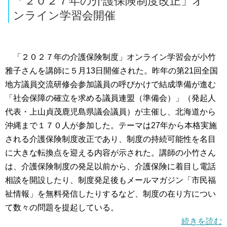
「２０２７年の介護保険制度改正」オ
ンライン学習会開催
「２０２７年の介護保険制度」オンライン学習会が小竹
雅子さんを講師に５月13日開催された。昨年の第21回全国
地方議員交流研修会参加議員の呼びかけで結成準備が進む
「社会保障の確立を求める議員連盟（準備会）」（発起人
代表・上山貞茂鹿児島県議会議員）が主催し、北海道から
沖縄まで１７０人が参加した。テーマは27年から本格実施
される介護保険制度改正であり、制度の持続可能性を名目
に大きな転換点を迎える内容が示された。講師の小竹さん
は、介護保険制度の発足以前から、介護保険に着目し電話
相談を開設したり、制度発足後もメールマガジン「市民福
祉情報」を無料発信したりするなど、制度の在り方につい
て数々の問題を提起している。
続きを読む