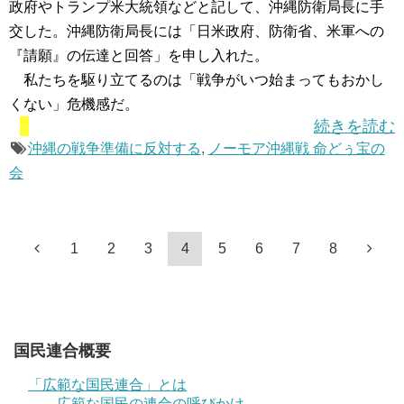
政府やトランプ米大統領などと記して、沖縄防衛局長に手
交した。沖縄防衛局長には「日米政府、防衛省、米軍への
『請願』の伝達と回答」を申し入れた。
私たちを駆り立てるのは「戦争がいつ始まってもおかし
くない」危機感だ。
続きを読む
沖縄の戦争準備に反対する
,
ノーモア沖縄戦 命どぅ宝の
会
1
2
3
4
5
6
7
8
国民連合概要
「広範な国民連合」とは
広範な国民の連合の呼びかけ