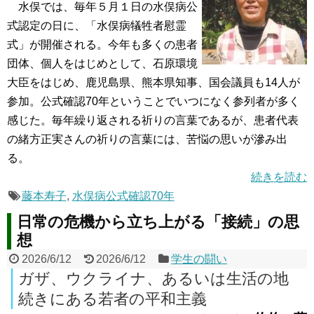
水俣では、毎年５月１日の水俣病公
式認定の日に、「水俣病犠牲者慰霊
式」が開催される。今年も多くの患者
団体、個人をはじめとして、石原環境
大臣をはじめ、鹿児島県、熊本県知事、国会議員も14人が
参加。公式確認70年ということでいつになく参列者が多く
感じた。毎年繰り返される祈りの言葉であるが、患者代表
の緒方正実さんの祈りの言葉には、苦悩の思いが滲み出
る。
続きを読む
藤本寿子
,
水俣病公式確認70年
日常の危機から立ち上がる「接続」の思
想
2026/6/12
2026/6/12
学生の闘い
ガザ、ウクライナ、あるいは生活の地
続きにある若者の平和主義