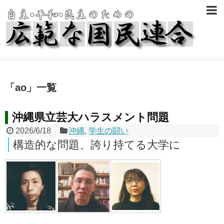
「
ao
」
一覧
沖縄県立芸大ハラスメント問題
2026/6/18
沖縄
,
学生の闘い
構造的な問題、誇り持てる大学に