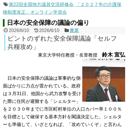
第22回全国地方議員交流研修会
,
「２０２７年の介護保
険制度改正」オンライン学習会
日本の安全保障の議論の偏り
2026/6/10
2026/6/10
農業
ピントのずれた安全保障議論「セルフ
兵糧攻め」
鈴木 宣弘
東京大学特任教授・名誉教授
日本の安全保障の議論は軍事的な側
面ばかりに力点が置かれている。政府
は３月31日、他国から武力攻撃を受け
た際に住民が避難する「シェルター」
を２０３０年までに市区町村単位の人口カバー率１００％
を目標として確保する基本方針を閣議決定した。シェルタ
ーも準備して、いざとなれば、「攻めていくぞ」と言わん