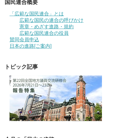
国民連合概要
「広範な国民連合」とは
広範な国民の連合の呼びかけ
憲章・めざす進路・規約
広範な国民連合の役員
賛同会員申込
日本の進路[ご案内]
トピック記事