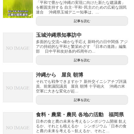
「平和で豊かな沖縄の実現に向けた新たな建議書」
を断固支持する 自主･平和･民主のための広範な国民
連合 沖縄県玉城デニー知事は、...
記事を読む
玉城沖縄県知事訪中
多面的な交流へ確かな手応え 新時代の日中関係 アジ
アの持続的な平和と繁栄めざす 『日本の進路』編集
部 日中平和友好条約45周年の...
記事を読む
沖縄から 屋良 朝博
それでも戦争できますか？ 新外交イニシアチブ評議
員、前衆議院議員 屋良 朝博 十字砲火 沖縄の米
空軍に大きな変化が起...
記事を読む
食料・農業・農民 各地の活動 福岡県
日本の食と農の未来を考えるシンポジウム開催 飢え
るか、それとも植えるか シンポジウム「日本の食
と農の未来を考える～飢えるか、それと...