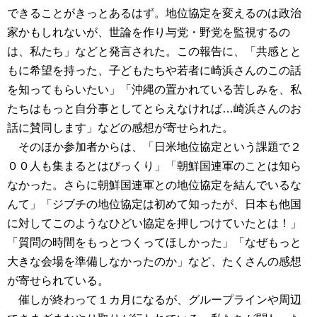
できることがきっとあるはず。地位協定を変えるのは政治
家かもしれないが、世論を作り与党・野党を監視するの
は、私たち」などと発言された。この報告に、「共感とと
もに希望を持った、子どもたちや若者に崎浜さんのこの話
を知ってもらいたい」「沖縄の置かれている苦しみを、私
たちはもっと自分事としてとらえなければ…崎浜さんのお
話に賛同します」などの感想が寄せられた。
そのほか参加者からは、「日米地位協定という課題で２
００人も集まるとはびっくり」「朝鮮国連軍のことは知ら
なかった。さらに朝鮮国連軍との地位協定を結んでいるな
んて」「ジブチの地位協定は初めて知ったが、日本も他国
に対してこのようなひどい協定を押しつけていたとは！」
「質問の時間をもっとつくってほしかった」「なぜもっと
大きな会場を準備しなかったのか」など、たくさんの感想
が寄せられている。
催しが終わって１カ月になるが、グループラインや周辺