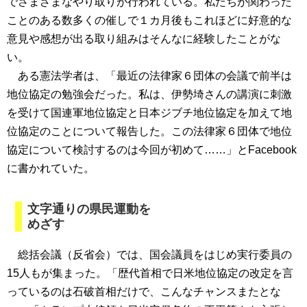
でさまざまなやり取りが行われている。私たちが関わった
ことのある数多くの催しで１カ月後もこれほどに好意的な
意見や感想が出る取り組みはそんなに経験したことがな
い。
ある憲法学者は、「最近の法律家６団体の会議で前半は
地位協定の勉強会だった。私は、伊勢埼さんの講演に刺激
を受けて国連軍地位協定と日本ジブチ地位協定を加えて地
位協定のことについて報告した。この法律家６団体で地位
協定について検討するのは今回が初めて……」とFacebook
に書かれていた。
文字通りの県民運動を
めざす
総括会議（反省会）では、国会議員をはじめ実行委員の
15人もが集まった。「歴代首相で日米地位協定の改定を言
っているのは石破首相だけで、こんなチャンスまたとな