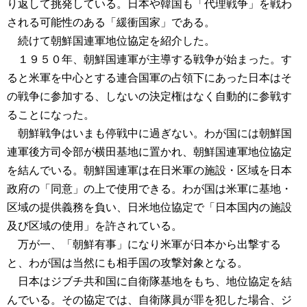
り返して挑発している。日本や韓国も「代理戦争」を戦わ
される可能性のある「緩衝国家」である。
続けて朝鮮国連軍地位協定を紹介した。
１９５０年、朝鮮国連軍が主導する戦争が始まった。す
ると米軍を中心とする連合国軍の占領下にあった日本はそ
の戦争に参加する、しないの決定権はなく自動的に参戦す
ることになった。
朝鮮戦争はいまも停戦中に過ぎない。わが国には朝鮮国
連軍後方司令部が横田基地に置かれ、朝鮮国連軍地位協定
を結んでいる。朝鮮国連軍は在日米軍の施設・区域を日本
政府の「同意」の上で使用できる。わが国は米軍に基地・
区域の提供義務を負い、日米地位協定で「日本国内の施設
及び区域の使用」を許されている。
万が一、「朝鮮有事」になり米軍が日本から出撃する
と、わが国は当然にも相手国の攻撃対象となる。
日本はジブチ共和国に自衛隊基地をもち、地位協定を結
んでいる。その協定では、自衛隊員が罪を犯した場合、ジ