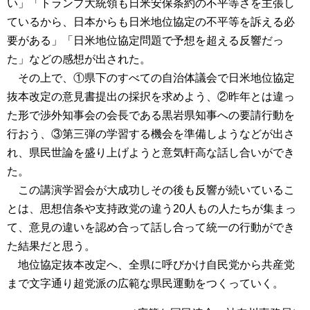
い」「トランプ大統領も日米安保条約の不平等さを主張し
ているから、日本からも日米地位協定の不平等を訴える必
要がある」「日米地位協定問題で予想を超える反響だっ
た」などの感想が出された。
その上で、①県下のすべての自治体議会で日米地位協定
抜本改定の意見書提出の採択を求めよう、②昨年とは違っ
た形で渉外知事会の会長である黒岩県知事への要請行動を
行おう、③第三弾の学習する機会を準備しようなどが出さ
れ、県民世論を盛り上げようと意気軒高な話し合いができ
た。
この講演学習会が大成功しその後も反響が続いているこ
とは、思想信条や支持政党の違う20人もの人たちが集まっ
て、意見の違いを認め合って話し合って統一の行動ができ
た結果だと思う。
地位協定抜本改定へ、全県に呼びかけ自民党から共産党
まで文字通り超党派の広範な県民運動をつくっていく。