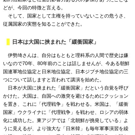
どが、今回の特徴と言える。
そして、国家として主権を持っていないことの危うさ、
従属国家の実態を知ることができた。
日本は大国に挟まれた「緩衝国家」
伊勢埼さんは、自分はもともと理科系の人間で歴史は嫌
いなので70年、80年前のことは話しませんが、今ある朝鮮
国連軍地位協定と日米地位協定、日本ジブチ地位協定の三
つについて話しますと言われて講演を始めた。
日本が大国に挟まれた「緩衝国家」だという自覚を呼び
かけた。大国は、自国への激突を避けるためにクッション
を置き、これに「代理戦争」を戦わせる。米国は、「緩衝
国家」ウクライナに「代理戦争」を戦わせ、ロシアの弱体
化に成功した。東アジアでは「北朝鮮が挑発している」よ
うに見えるが、より強大な「日米韓」も毎年軍事演習を繰