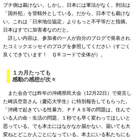
ブチ側は裁けない。しかし、日本には軍法がなく、刑法は
「国外犯」を管轄外としている。だから、日本でも裁けな
い。これは「日米地位協定」よりもっと不平等だと指摘。
日本はすでに加害者なのだと。
詳しい内容は、参加者の一人が自分のブログで発表され
たコミックエッセイのブログを参照してください（すごく
良くできています！ ＱＲコードで全体が）。
１カ月たっても
感動の感想が次々
また会合では昨年の沖縄県民大会（12月22日）で発言し
た崎浜空音さん（慶応大学生）に特別報告してもらった。
「沖縄で起きている性暴力、ＰＦＡＳ等の問題は、住んで
いる人の命・生活の問題、１秒でも早く変わってほしいと
思っている。でも本土にはなかなか届かない、届いても大
変ねとどこか人ごとになっている。本土にいる私たちにも