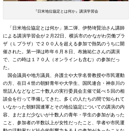
『日米地位協定とは何か』講演学習会
「日米地位協定とは何か」第二弾、伊勢埼賢治さん講師
による講演学習会が２月22日、横浜市のかながわ労働プラ
ザ（Ｌプラザ）で２００人を超える参加で熱気のうちに開
催された。第一弾は昨年６月８日、布施祐仁さんの講演
で、この時は１７０人（オンラインも含む）の参加だっ
た。
国会議員や地方議員、弁護士や大学名誉教授や市民運動
の方、在日４世の朝鮮青年や大学生、国民連合・神奈川の
世話人などなど二十数人の実行委員会主催で延べ５回の相
談会を行って準備してきた。多くの人たちの間で知られて
いなかった朝鮮国連軍とその地位協定についての講演の内
容、まだまだ少ないが十数人の青年・学生の参加があった
こと、参加者の半数以上が女性だったこと、学者や市民運
動の活動家など社会的影響力ある人の参加があったことな