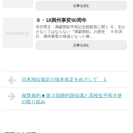
記事を読む
９・18満州事変90周年
寺沢秀文・満蒙開拓平和記念館館長に聞く 今、生か
さなくてはならない『満蒙開拓』の歴史 ９月18
日、満州事変の発端となった柳...
記事を読む
日米地位協定の抜本改定をめざして １
核禁条約 ■ 第３回締約国会議と高校生平和大使
の取り組み