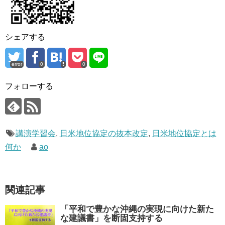
シェアする
error
0
0
フォローする
講演学習会
,
日米地位協定の抜本改定
,
日米地位協定とは
何か
ao
関連記事
「平和で豊かな沖縄の実現に向けた新た
な建議書」を断固支持する