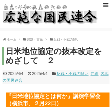
ホーム
課題・言葉
反戦・不戦の闘い
日米地位協定の抜本改定を
めざして ２
2025/4/4
2025/4/4
反戦・不戦の闘い
,
沖縄
,
各地
の国民連合
『日米地位協定とは何か』講演学習会
（横浜市、２月22日）