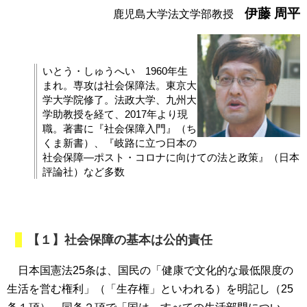
伊藤 周平
鹿児島大学法文学部教授
いとう・しゅうへい 1960年生
まれ。専攻は社会保障法。東京大
学大学院修了。法政大学、九州大
学助教授を経て、2017年より現
職。著書に『社会保障入門』（ち
くま新書）、『岐路に立つ日本の
社会保障―ポスト・コロナに向けての法と政策』（日本
評論社）など多数
【１】社会保障の基本は公的責任
日本国憲法25条は、国民の「健康で文化的な最低限度の
生活を営む権利」（「生存権」といわれる）を明記し（25