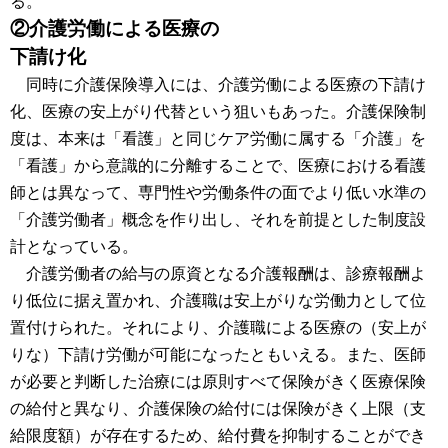
る。
②介護労働による医療の
下請け化
同時に介護保険導入には、介護労働による医療の下請け
化、医療の安上がり代替という狙いもあった。介護保険制
度は、本来は「看護」と同じケア労働に属する「介護」を
「看護」から意識的に分離することで、医療における看護
師とは異なって、専門性や労働条件の面でより低い水準の
「介護労働者」概念を作り出し、それを前提とした制度設
計となっている。
介護労働者の給与の原資となる介護報酬は、診療報酬よ
り低位に据え置かれ、介護職は安上がりな労働力として位
置付けられた。それにより、介護職による医療の（安上が
りな）下請け労働が可能になったともいえる。また、医師
が必要と判断した治療には原則すべて保険がきく医療保険
の給付と異なり、介護保険の給付には保険がきく上限（支
給限度額）が存在するため、給付費を抑制することができ