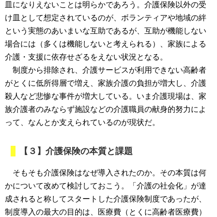
皿になりえないことは明らかであろう。介護保険以外の受
け皿として想定されているのが、ボランティアや地域の絆
という実態のあいまいな互助であるが、互助が機能しない
場合には（多くは機能しないと考えられる）、家族による
介護・支援に依存せざるをえない状況となる。
制度から排除され、介護サービスが利用できない高齢者
がとくに低所得層で増え、家族介護の負担が増大し、介護
殺人など悲惨な事件が増大している。いま介護現場は、家
族介護者のみならず施設などの介護職員の献身的努力によ
って、なんとか支えられているのが現状だ。
【３】介護保険の本質と課題
そもそも介護保険はなぜ導入されたのか。その本質は何
かについて改めて検討しておこう。「介護の社会化」が達
成されると称してスタートした介護保険制度であったが、
制度導入の最大の目的は、医療費（とくに高齢者医療費）