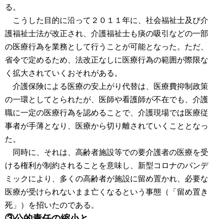
る。
こうした目的に沿って２０１１年に、社会福祉士及び介
護福祉士法が改正され、介護福祉士も痰の吸引などの一部
の医療行為を業務として行うことが可能となった。ただ、
省令で定めるため、法改正なしに医療行為の範囲が際限な
く拡大されていくおそれがある。
介護保険による医療の安上がり代替は、医療費抑制政策
の一環としてとられたが、医師や看護師が不在でも、介護
職に一定の医療行為を認めることで、介護現場では医療従
事者が手薄となり、医療から切り離されていくこととなっ
た。
同時に、それは、高齢者施設等での要介護者の医療を受
ける権利が制約されることを意味し、新型コロナのパンデ
ミックにより、多くの高齢者が施設に留め置かれ、必要な
医療が受けられないまま亡くなるという事態（「留め置き
死」）を招いたのである。
③公的責任の縮小と