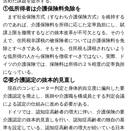
含めた課題を提示する。
①低所得者は介護保険料免除を
まず社会保険方式（すなわち介護保険方式）を維持する
のであれば、介護保険料を所得に応じた定率負担にし、賦
課上限を撤廃するなどの抜本改革が不可欠となる。そのう
えで、住民税非課税の被保険者については介護保険料を免
除とすべきである。そもそも、住民税も課税されないよう
な低所得の人から保険料を徴収すべきではない。実際、ド
イツの介護保険では、保険料は所得の２％程度の定率負担
になっている。
②要介護認定の抜本的見直し
現在のコンピューター判定と身体的自立度に偏向した要
介護認定を廃止し、医師や介護職を構成員とする判定会議
による認定の仕組みに改める必要がある。
ドイツでは、認知症高齢者の増大に伴い、介護保険の要
介護認定の抜本的見直しを行い、認知症高齢者の独自の基
準を設定している。認知症高齢者の増大が続いている日本