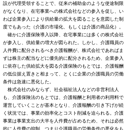
設が代理受領することで、従来の補助金のような使途制限
がなくなり、在宅事業への株式会社などの参入を促し、い
わば企業参入により供給量の拡大を図ることを意図した制
度でもあった（介護の市場化、もしくは介護の商品化）。
確かに介護保険導入以降、在宅事業には多くの株式会社
が参入し、供給量の増大が図られた。しかし、介護職員の
人件費に配分されるべき介護報酬が、株式会社であればま
ずは株主の配当などに優先的に配分されるため、企業参入
に依存した供給拡大を図る介護保険のもとでは、介護報酬
の低位据え置きと相まって、とくに企業の介護職員の労働
条件は急速に悪化した。
株式会社のみならず、社会福祉法人などの非営利法人
も、介護保険法のもとでは、介護報酬と利用者の利用料で
運営していくことが基本となり、介護報酬の引き下げが続
く状況では、事業の効率化とコスト削減を迫られる。介護
事業は事業支出の大半を人件費が占めるため、それは必然
的に人件費の抑制、つまり介護職員の労働条件の悪化をも