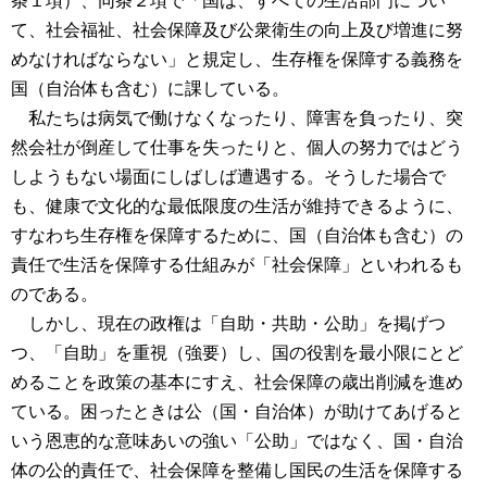
条１項）、同条２項で「国は、すべての生活部門につい
て、社会福祉、社会保障及び公衆衛生の向上及び増進に努
めなければならない」と規定し、生存権を保障する義務を
国（自治体も含む）に課している。
私たちは病気で働けなくなったり、障害を負ったり、突
然会社が倒産して仕事を失ったりと、個人の努力ではどう
しようもない場面にしばしば遭遇する。そうした場合で
も、健康で文化的な最低限度の生活が維持できるように、
すなわち生存権を保障するために、国（自治体も含む）の
責任で生活を保障する仕組みが「社会保障」といわれるも
のである。
しかし、現在の政権は「自助・共助・公助」を掲げつ
つ、「自助」を重視（強要）し、国の役割を最小限にとど
めることを政策の基本にすえ、社会保障の歳出削減を進め
ている。困ったときは公（国・自治体）が助けてあげると
いう恩恵的な意味あいの強い「公助」ではなく、国・自治
体の公的責任で、社会保障を整備し国民の生活を保障する