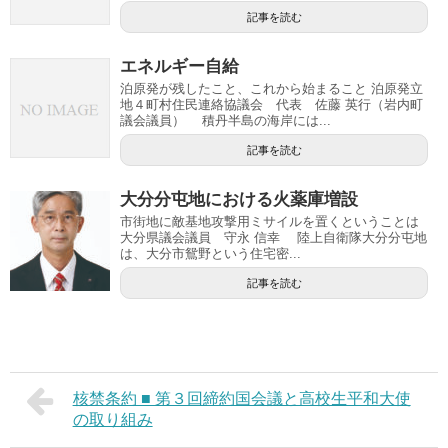
記事を読む
エネルギー自給
泊原発が残したこと、これから始まること 泊原発立
地４町村住民連絡協議会 代表 佐藤 英行（岩内町
議会議員） 積丹半島の海岸には...
記事を読む
大分分屯地における火薬庫増設
市街地に敵基地攻撃用ミサイルを置くということは
大分県議会議員 守永 信幸 陸上自衛隊大分分屯地
は、大分市鴛野という住宅密...
記事を読む
核禁条約 ■ 第３回締約国会議と高校生平和大使
の取り組み