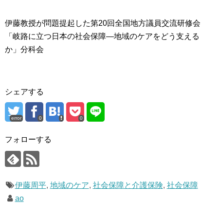
伊藤教授が問題提起した第20回全国地方議員交流研修会
「岐路に立つ日本の社会保障―地域のケアをどう支える
か」分科会
シェアする
error
0
0
フォローする
伊藤周平
,
地域のケア
,
社会保障と介護保険
,
社会保障
ao