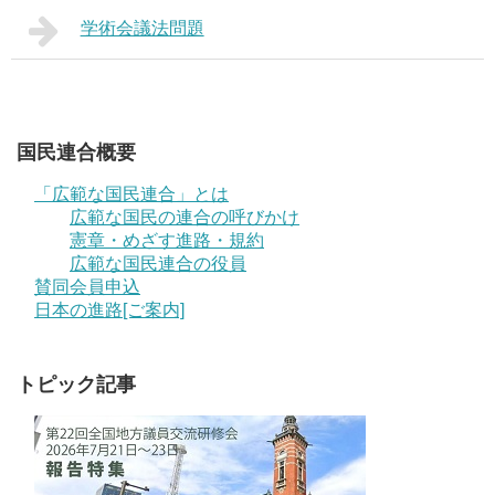
学術会議法問題
国民連合概要
「広範な国民連合」とは
広範な国民の連合の呼びかけ
憲章・めざす進路・規約
広範な国民連合の役員
賛同会員申込
日本の進路[ご案内]
トピック記事