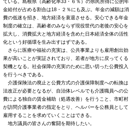
ている。島根県（高齢化率33・６％）の県民所得に公的年
金給付が占める割合は18・２％にも及ぶ。年金の減額は消
費の低迷を招き、地方経済を衰退させる。安心できる年金
制度の確立は、高齢者のみならず現役世代の老後の安心を
拡大し、消費拡大と地方経済を含めた日本経済全体の活性
化という好循環を生み出すはずである。
さらに医療や福祉の充実は、公共事業よりも雇用創出効
果が高いことが実証されており、若者が地方に戻ってくる
契機となる。社会保障の充実のために思い切った公費投入
を行うべきである。
介護保険法の廃止と公費方式の介護保障制度への転換は
法改正が必要となるが、自治体レベルでも介護職員への公
費による独自の賃金補助（処遇改善）を行うこと、市町村
が訪問介護事業者の指定をとり、ヘルパーを公務員として
雇用することを求めていくことはできる。
地方議員の皆さんの奮闘を期待したい。