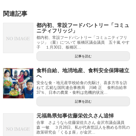
関連記事
都内初、常設フードパントリー「コミュ
ニティフリッジ」
都内初、常設フードパントリー「コミュニティフリ
ッジ」（案）について 板橋区議会議員 五十嵐 やす
子 １月30日、板橋区...
記事を読む
食料自給、地消地産、食料安全保障確立
へ
安全な食・地元産学校給食の先駆け、喜多方市を訪
ねて 広範な国民連合事務局 川崎 正 食料自給率
37％、日本の農業・食料は危機的状況...
記事を読む
元福島県知事佐藤栄佐久さん追悼
合掌 さようなら佐藤栄佐久さん 金沢市議会議員
森 一敏 ３月28日、私が代表世話人を務める市民の
政策研究会「くるま座」が金沢...