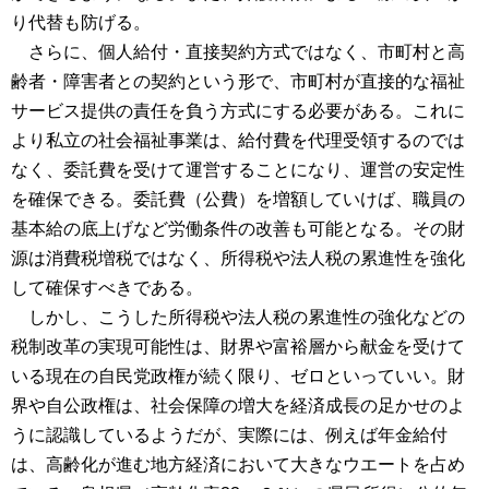
り代替も防げる。
さらに、個人給付・直接契約方式ではなく、市町村と高
齢者・障害者との契約という形で、市町村が直接的な福祉
サービス提供の責任を負う方式にする必要がある。これに
より私立の社会福祉事業は、給付費を代理受領するのでは
なく、委託費を受けて運営することになり、運営の安定性
を確保できる。委託費（公費）を増額していけば、職員の
基本給の底上げなど労働条件の改善も可能となる。その財
源は消費税増税ではなく、所得税や法人税の累進性を強化
して確保すべきである。
しかし、こうした所得税や法人税の累進性の強化などの
税制改革の実現可能性は、財界や富裕層から献金を受けて
いる現在の自民党政権が続く限り、ゼロといっていい。財
界や自公政権は、社会保障の増大を経済成長の足かせのよ
うに認識しているようだが、実際には、例えば年金給付
は、高齢化が進む地方経済において大きなウエートを占め