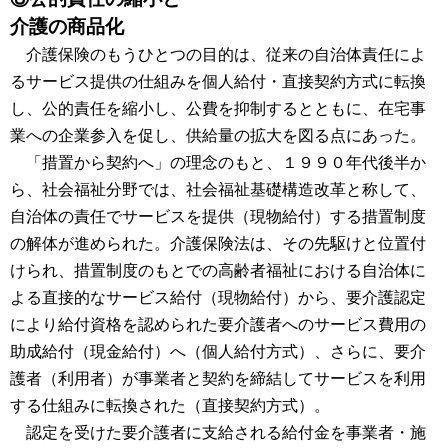
介護の商品化
介護保険のもうひとつの目的は、従来の自治体責任によ
るサービス提供の仕組みを個人給付・直接契約方式に転換
し、公的責任を縮小し、公費を抑制するとともに、在宅事
業への企業参入を促し、供給量の拡大を図る点にあった。
「措置から契約へ」の理念のもと、１９９０年代後半か
ら、社会福祉分野では、社会福祉基礎構造改革と称して、
自治体の責任でサービスを提供（現物給付）する措置制度
の解体が進められた。介護保険法は、その先駆けと位置付
けられ、措置制度のもとでの高齢者福祉における自治体に
よる直接的なサービス給付（現物給付）から、要介護認定
により給付資格を認められた要介護者へのサービス費用の
助成給付（現金給付）へ（個人給付方式）、さらに、要介
護者（利用者）が事業者と契約を締結してサービスを利用
する仕組みに転換された（直接契約方式）。
認定を受けた要介護者に支給される給付金を事業者・施