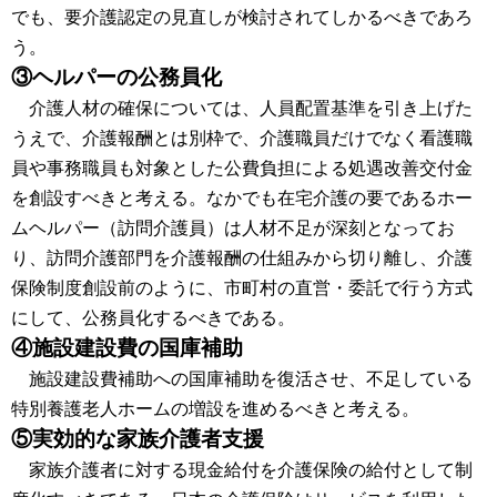
でも、要介護認定の見直しが検討されてしかるべきであろ
う。
③ヘルパーの公務員化
介護人材の確保については、人員配置基準を引き上げた
うえで、介護報酬とは別枠で、介護職員だけでなく看護職
員や事務職員も対象とした公費負担による処遇改善交付金
を創設すべきと考える。なかでも在宅介護の要であるホー
ムヘルパー（訪問介護員）は人材不足が深刻となってお
り、訪問介護部門を介護報酬の仕組みから切り離し、介護
保険制度創設前のように、市町村の直営・委託で行う方式
にして、公務員化するべきである。
④施設建設費の国庫補助
施設建設費補助への国庫補助を復活させ、不足している
特別養護老人ホームの増設を進めるべきと考える。
⑤実効的な家族介護者支援
家族介護者に対する現金給付を介護保険の給付として制