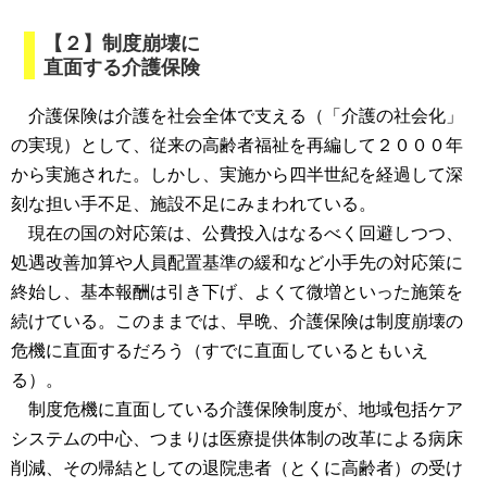
【２】制度崩壊に
直面する介護保険
介護保険は介護を社会全体で支える（「介護の社会化」
の実現）として、従来の高齢者福祉を再編して２０００年
から実施された。しかし、実施から四半世紀を経過して深
刻な担い手不足、施設不足にみまわれている。
現在の国の対応策は、公費投入はなるべく回避しつつ、
処遇改善加算や人員配置基準の緩和など小手先の対応策に
終始し、基本報酬は引き下げ、よくて微増といった施策を
続けている。このままでは、早晩、介護保険は制度崩壊の
危機に直面するだろう（すでに直面しているともいえ
る）。
制度危機に直面している介護保険制度が、地域包括ケア
システムの中心、つまりは医療提供体制の改革による病床
削減、その帰結としての退院患者（とくに高齢者）の受け