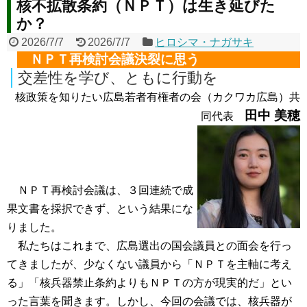
核不拡散条約（ＮＰＴ）は生き延びた
か？
2026/7/7
2026/7/7
ヒロシマ・ナガサキ
ＮＰＴ再検討会議決裂に思う
交差性を学び、ともに行動を
核政策を知りたい広島若者有権者の会（カクワカ広島）共
田中 美穂
同代表
ＮＰＴ再検討会議は、３回連続で成
果文書を採択できず、という結果にな
りました。
私たちはこれまで、広島選出の国会議員との面会を行っ
てきましたが、少なくない議員から「ＮＰＴを主軸に考え
る」「核兵器禁止条約よりもＮＰＴの方が現実的だ」とい
った言葉を聞きます。しかし、今回の会議では、核兵器が