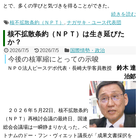
とで、多くの学びと気づきを得ることができた。
続きを読む
核不拡散条約（ＮＰＴ）
,
ナガサキ・ユース代表団
核不拡散条約（ＮＰＴ）は生き延びた
か？
2026/7/5
2026/7/5
国際情勢・政治
今後の核軍縮にとっての示唆
鈴木 達
ＮＰＯ法人ピースデポ代表・長崎大学客員教授
治郞
２０２６年５月22日、核不拡散条約
（ＮＰＴ）再検討会議の最終日、国連
総会会議場は一瞬静まりかえった。ベ
トナムのドー・フン・ヴィエット議長が「成果文書採択を