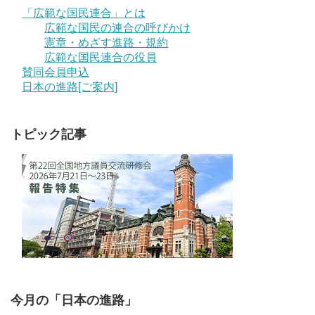
「広範な国民連合」とは
広範な国民の連合の呼びかけ
憲章・めざす進路・規約
広範な国民連合の役員
賛同会員申込
日本の進路[ご案内]
トピック記事
今月の「日本の進路」