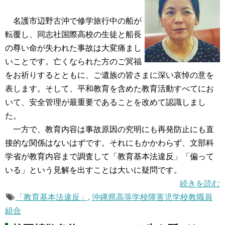
名護市辺野古沖で修学旅行中の船が
転覆し、同志社国際高校の生徒と船長
の尊い命が失われた事故は大変痛まし
いことです。亡くなられた方のご冥福
をお祈りするとともに、ご遺族の皆さまに深い哀悼の意を
表します。そして、平和教育を含めた教育活動すべてにお
いて、安全管理が最重要であることを改めて認識しまし
た。
一方で、教育内容は事故原因の究明にも再発防止にも直
接的な関係はないはずです。それにもかかわらず、文部科
学省が教育内容まで調査して「教育基本法違反」「偏って
いる」という見解を出すことは大いに疑問です。
続きを読む
「教育基本法違反」
,
沖縄県高等学校障害児学校教職員
組合