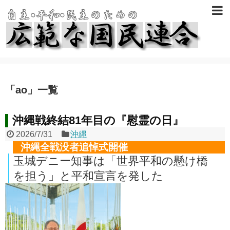
「
ao
」
一覧
沖縄戦終結81年目の『慰霊の日』
2026/7/31
沖縄
沖縄全戦没者追悼式開催
玉城デニー知事は「世界平和の懸け橋
を担う」と平和宣言を発した