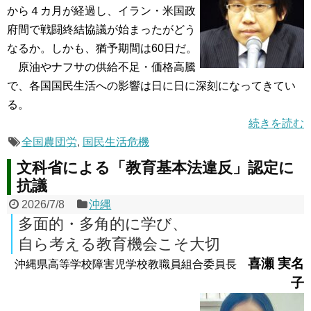
から４カ月が経過し、イラン・米国政
府間で戦闘終結協議が始まったがどう
なるか。しかも、猶予期間は60日だ。
原油やナフサの供給不足・価格高騰
で、各国国民生活への影響は日に日に深刻になってきてい
る。
続きを読む
全国農団労
,
国民生活危機
文科省による「教育基本法違反」認定に
抗議
2026/7/8
沖縄
多面的・多角的に学び、
自ら考える教育機会こそ大切
喜瀬 実名
沖縄県高等学校障害児学校教職員組合委員長
子