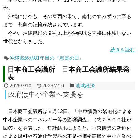
命。
沖縄には今も、その東西の果て、南北のすみずみに至る
まで、悲劇の記憶が残されています。
今や、沖縄県民の９割以上が沖縄戦を直接に体験しない
世代となりました。
続きを読む
沖縄戦終結81年目の『慰霊の日』
日本商工会議所 日本商工会議所結果発
表
2026/7/10
2026/7/10
地域経済
政府は中小企業へ支援を
日本商工会議所は６月12日、「中東情勢の緊迫化による
中小企業へのエネルギー等の影響調査」（約２５００社が
回答）を発表した。集計結果によると、中東情勢の緊迫化
による燃料や石油化学製品の不足や価格高騰で中小企業の