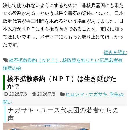
決して使われないようにするために「非核兵器国にも果た
せる役割がある」という成果文書案の記述について、日本
政府代表が再三削除を求めるという場面がありました。日
本政府がＮＰＴにすら後ろ向きであることを、市民に知っ
てほしいですし、メディアにももっと取り上げてほしかっ
たです。
続きを読む
核不拡散条約（ＮＰＴ）
,
核政策を知りたい広島若者有
権者の会
核不拡散条約（ＮＰＴ）は生き延びた
か？
2026/7/6
2026/7/6
ヒロシマ・ナガサキ
,
学生の
闘い
ナガサキ・ユース代表団の若者たちの
声