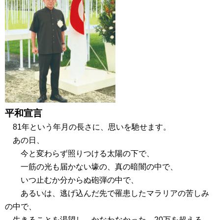
平和宣言
81年という年月の長さに、思いを馳せます。
あの日、
今と変わらず照りつける太陽の下で、
一筋の光も届かない壕の、真の暗闇の中で、
いつ止むか分からぬ砲弾の中で、
あるいは、逃げ込んだ先で罹患したマラリアの苦しみ
の中で、
生きることを渇望し、かなわなかった、20万を超える