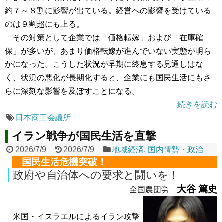
約７～８割に影響が出ている。経営への影響を受けている
のは９割超にも上る。
その対策として企業では「価格転嫁」および「在庫確
保」が多いが、あまり価格転嫁が進んでいない実態が明ら
かになった。こうした状況が早期に終息する見通しはな
く、状況の悪化が長期化すると、企業にも国民生活にもさ
らに深刻な影響を及ぼすことになる。
続きを読む
日本商工会議所
イラン戦争が国民生活を直撃
2026/7/9
2026/7/9
地域経済
,
国内情勢・政治
国民生活危機突破！
政府や自治体への要求と闘いを！
大谷 篤史
全国農団労
米国・イスラエルによるイラン攻撃