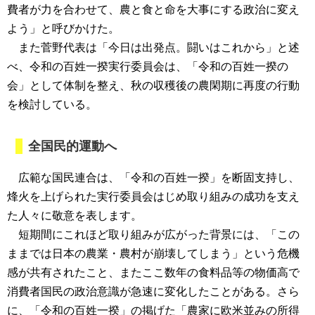
費者が力を合わせて、農と食と命を大事にする政治に変え
よう」と呼びかけた。
また菅野代表は「今日は出発点。闘いはこれから」と述
べ、令和の百姓一揆実行委員会は、「令和の百姓一揆の
会」として体制を整え、秋の収穫後の農閑期に再度の行動
を検討している。
全国民的運動へ
広範な国民連合は、「令和の百姓一揆」を断固支持し、
烽火を上げられた実行委員会はじめ取り組みの成功を支え
た人々に敬意を表します。
短期間にこれほど取り組みが広がった背景には、「この
ままでは日本の農業・農村が崩壊してしまう」という危機
感が共有されたこと、またここ数年の食料品等の物価高で
消費者国民の政治意識が急速に変化したことがある。さら
に、「令和の百姓一揆」の掲げた「農家に欧米並みの所得