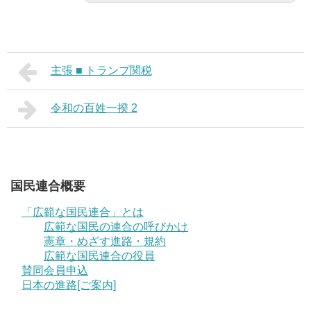
主張 ■ トランプ関税
令和の百姓一揆 2
国民連合概要
「広範な国民連合」とは
広範な国民の連合の呼びかけ
憲章・めざす進路・規約
広範な国民連合の役員
賛同会員申込
日本の進路[ご案内]