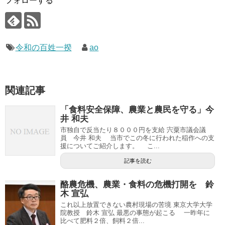
フォローする
令和の百姓一揆
ao
関連記事
「食料安全保障、農業と農民を守る」今
井 和夫
市独自で反当たり８０００円を支給 宍粟市議会議
員 今井 和夫 当市でこの冬に行われた稲作への支
援についてご紹介します。 こ...
記事を読む
酪農危機、農業・食料の危機打開を 鈴
木 宣弘
これ以上放置できない農村現場の苦境 東京大学大学
院教授 鈴木 宣弘 最悪の事態が起こる 一昨年に
比べて肥料２倍、飼料２倍...