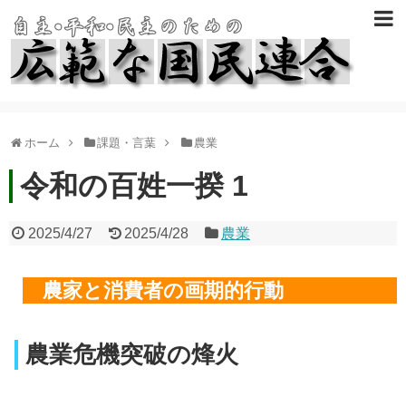
ホーム
課題・言葉
農業
令和の百姓一揆 1
2025/4/27
2025/4/28
農業
農家と消費者の画期的行動
農業危機突破の烽火