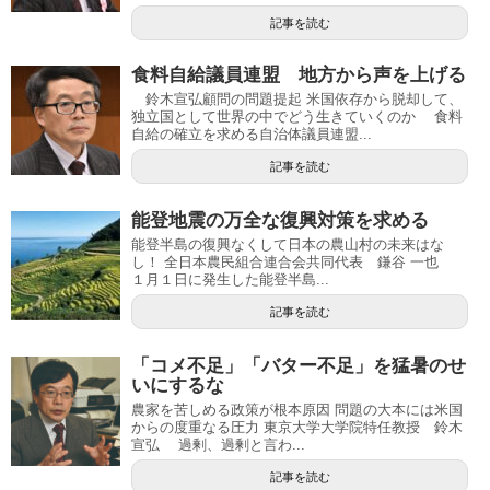
記事を読む
食料自給議員連盟 地方から声を上げる
鈴木宣弘顧問の問題提起 米国依存から脱却して、
独立国として世界の中でどう生きていくのか 食料
自給の確立を求める自治体議員連盟...
記事を読む
能登地震の万全な復興対策を求める
能登半島の復興なくして日本の農山村の未来はな
し！ 全日本農民組合連合会共同代表 鎌谷 一也
１月１日に発生した能登半島...
記事を読む
「コメ不足」「バター不足」を猛暑のせ
いにするな
農家を苦しめる政策が根本原因 問題の大本には米国
からの度重なる圧力 東京大学大学院特任教授 鈴木
宣弘 過剰、過剰と言わ...
記事を読む