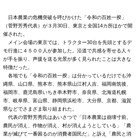
日本農業の危機突破を呼びかけた「令和の百姓一揆」
（菅野芳秀代表）が３月30日、東京と全国14カ所ほかで開
催された。
メイン会場の東京では、トラクター30台を先頭とするデ
モ行進に４５００人が参加した。沿道で共感を寄せる人々
が手を振り、声援を送る光景が多く見られたことは大きな
特徴だった。
各地でも「令和の百姓一揆」は分かっているだけでも沖
縄県、山口県、熊本市、熊本県山江村人吉、福岡南筑後、
福岡市、鹿児島県いちき串木野市、奈良県、北海道札幌
市、岐阜県、富山県、静岡県浜松市、大分県、京都、滋賀
県などでさまざま取り組まれた。
代表の菅野芳秀氏はあいさつで「日本農業は崩壊寸前。
農民が消え、作物が消え、村が消えようとしている」「農
業が滅びて一番困るのが消費者国民だ」と訴え「農民と消