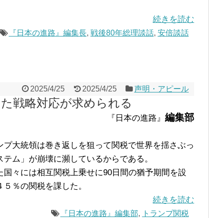
続きを読む
『日本の進路』編集長
,
戦後80年総理談話
,
安倍談話
2025/4/25
2025/4/25
声明・アピール
えた戦略対応が求められる
編集部
『日本の進路』
プ大統領は巻き返しを狙って関税で世界を揺さぶっ
ステム」が崩壊に瀕しているからである。
国々には相互関税上乗せに90日間の猶予期間を設
４５％の関税を課した。
続きを読む
『日本の進路』編集部
,
トランプ関税