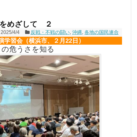
定をめざして ２
2025/4/4
反戦・不戦の闘い
,
沖縄
,
各地の国民連合
演学習会（横浜市、２月22日）
との危うさを知る