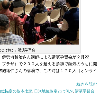
定とは何か』講演学習会
伊勢埼賢治さん講師による講演学習会が２月22
Ｌプラザ）で２００人を超える参加で熱気のうちに開
布施祐仁さんの講演で、この時は１７０人（オンライ
続きを読む
地位協定の抜本改定
,
日米地位協定とは何か
,
講演学習会