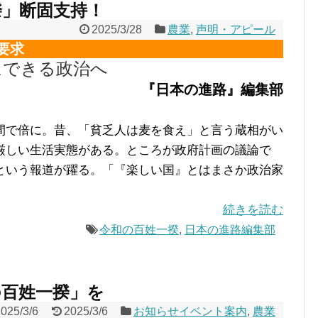
揆」断固支持！
2025/3/28
農業
,
声明・アピール
要求
にできる政治へ
『日本の進路』編集部
で倍に。昔、「貧乏人は麦を食え」と言う蔵相がい
厳しい生活実態がある。ところが政府計画の議論で
という報道が躍る。「『楽しい国』とはまさか政治家
続きを読む
令和の百姓一揆
,
日本の進路編集部
の百姓一揆」を
2025/3/6
2025/3/6
お知らせイベント案内
,
農業