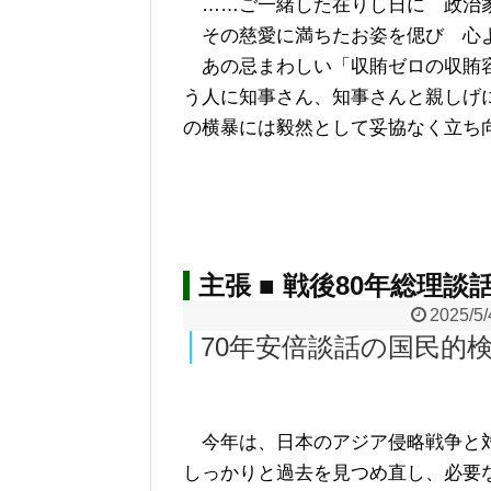
……ご一緒した在りし日に 政治
その慈愛に満ちたお姿を偲び 心
あの忌まわしい「収賄ゼロの収賄容
う人に知事さん、知事さんと親しげ
の横暴には毅然として妥協なく立ち
主張 ■ 戦後80年総理
2025/5/
70年安倍談話の国民的
今年は、日本のアジア侵略戦争と対
しっかりと過去を見つめ直し、必要