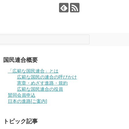
国民連合概要
「広範な国民連合」とは
広範な国民の連合の呼びかけ
憲章・めざす進路・規約
広範な国民連合の役員
賛同会員申込
日本の進路[ご案内]
トピック記事