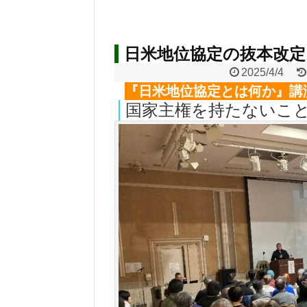
日米地位協定の抜本改
2025/4/4
『日米地位協定とは何か』講
国家主権を持たないこ