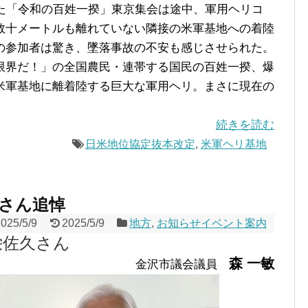
た「令和の百姓一揆」東京集会は途中、軍用ヘリコ
数十メートルも離れていない隣接の米軍基地への着陸
の参加者は驚き、墜落事故の不安も感じさせられた。
限界だ！」の全国農民・連帯する国民の百姓一揆、爆
米軍基地に離着陸する巨大な軍用ヘリ。まさに現在の
続きを読む
日米地位協定抜本改定
,
米軍ヘリ基地
さん追悼
2025/5/9
2025/5/9
地方
,
お知らせイベント案内
栄佐久さん
森 一敏
金沢市議会議員