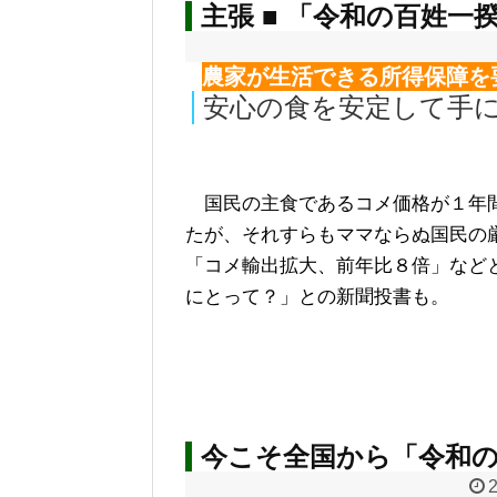
主張 ■ 「令和の百姓一
農家が生活できる所得保障を
安心の食を安定して手
国民の主食であるコメ価格が１年間
たが、それすらもママならぬ国民の
「コメ輸出拡大、前年比８倍」など
にとって？」との新聞投書も。
今こそ全国から「令和