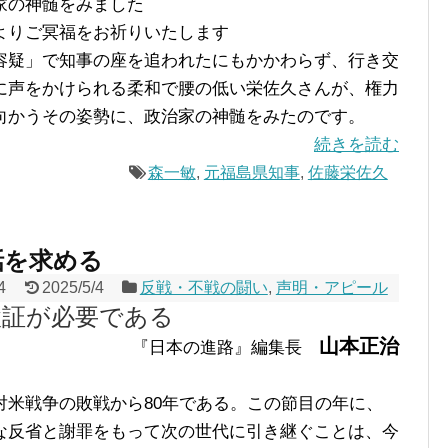
家の神髄をみました
よりご冥福をお祈りいたします
疑」で知事の座を追われたにもかかわらず、行き交
に声をかけられる柔和で腰の低い栄佐久さんが、権力
向かうその姿勢に、政治家の神髄をみたのです。
続きを読む
森一敏
,
元福島県知事
,
佐藤栄佐久
談話を求める
4
2025/5/4
反戦・不戦の闘い
,
声明・アピール
検証が必要である
山本正治
『日本の進路』編集長
米戦争の敗戦から80年である。この節目の年に、
な反省と謝罪をもって次の世代に引き継ぐことは、今