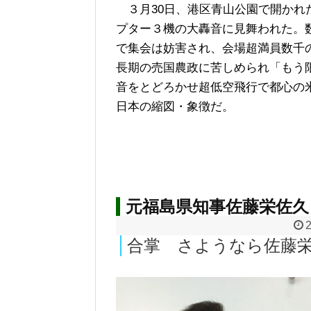
３月30日、港区青山公園で開かれ
プター３機の大轟音に見舞われた。
で集会は妨害され、会場超満員数千
長期の売国農政に苦しめられ「もう
音をとどろかせ超低空飛行で都心の
日本の縮図・象徴だ。
元福島県知事佐藤栄佐久
合掌 さようなら佐藤