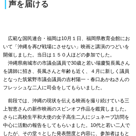
声を届ける
広範な国民連合・福岡は10月１日、福岡県教育会館にお
いて「沖縄を再び戦場にさせない」映画と講演のつどいを
開催しました。当日は１５０人ほどの参加でした。
沖縄県南城市の市議会議員で30歳と若い瑞慶覧長風さん
を講師に招き、長風さんと年齢も近く、４月に新しく議員
となった筑紫野市議会議員の吉村陽一・春口あかねさんの
フレッシュな二人に司会をしてもらいました。
前段では、沖縄の現状を伝える映画を撮り続けている三
上智恵さんの新作映画のスピンオフ作品を鑑賞しました。
さらに高校生平和大使の女子高生二人にジュネーブ訪問を
中心に活動の報告をしてもらいました。10代と若い二人で
したが、その堂々とした発表態度と内容に、参加者はもと