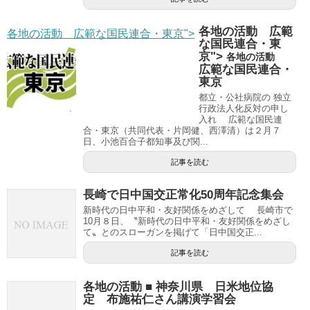
各地の活動 広範
各地の活動 広範な国民連合・東京">
な国民連合・東
京">
各地の活動
広範な国民連合・
東京
都立・公社病院の 独立
行政法人化反対の申し
入れ 広範な国民連
合・東京（共同代表・片岡健、西澤清）は２月７
日、小池百合子都知事及び関...
記事を読む
長崎で日中国交正常化50周年記念集会
新時代の日中平和・友好関係をめざして 長崎市で
10月８日、〝新時代の日中平和・友好関係をめざし
て〟とのスローガンを掲げて「日中国交正...
記事を読む
各地の活動 ■ 神奈川県 日米地位協
定 布施祐仁さん講演学習会