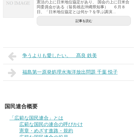
憲法の上に日米地位協定があり、 国会の上に日米合
同委員会がある（翁長雄志沖縄県知事） ６月８
日、「日米地位協定とは何か？を学ぶ講演...
記事を読む
争うよりも愛したい。 髙良 鉄美
福島第一原発処理水海洋放出問題 千葉 悦子
国民連合概要
「広範な国民連合」とは
広範な国民の連合の呼びかけ
憲章・めざす進路・規約