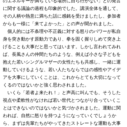
のエネルギーが満ちている場所に自ら行かない」との発言
に関する議論の過程も印象的でした。講演全体を通して、
その人柄や熱意に満ちた話に感銘を受けましたし、参加者
からも一様に「来てよかった」との声が聞かれました。
個人的には不条理や不正義に対する怒りのパワーが私自
身を突き動かす原動力であり、拳を固く握りしめて突き上
げることも大事だと思ってはいます。しかし言われてみれ
ば、長風さんの仲間たちのような、例えば小さな子どもを
抱えた若いシングルマザーの女性たちも共感し、一緒に運
動していけるような、若い人たちならではの感性やアイデ
アを大事にしていくことは、これからとても大切になって
くるのではないかと強く思わされました。
いくら「若者よ来たれ！」と声高に叫んでも、そうした
視点や柔軟性がなければ若い世代とつながり合っていくこ
とはできないのではないかと気づかされました。運動に関
われば、自然に怒りを持つようになっていくでしょうか
ら、まずは先輩たちがやってきたストレートな運動も大事