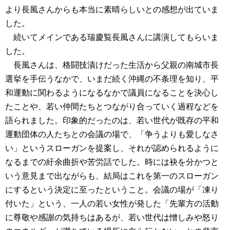
より長風さんからも本当に素晴らしいとの感想が出ていま
した。
続いてメインである瑞慶覧長風さんに講演してもらいま
した。
長風さんは、格闘技漬けだった生活から父親の南城市長
選挙を手伝うなかで、いまだ続く沖縄の不条理を知り、平
和運動に関わるようになるなかで議員になることを決心し
たことや、若い仲間たちとつながり合っていく過程などを
語られました。印象的だったのは、若い世代が既存の平和
運動団体の人たちとの会議の場で、「争うよりも愛しなさ
い」というスローガンを提案し、それが認められるように
なるまでの紆余曲折や苦労話でした。時には袂を分かつと
いう意見まで出ながらも、結局はこれを第一のスローガン
にするという決定に至ったということ。会議の場が「凍り
付いた」という、一人の若い女性が発した「先輩方の活動
に尊敬や感謝の気持ちはあるが、若い世代は憎しみや怒り