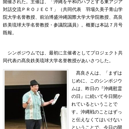
開催された。主催は、「沖縄を平和のハブとする東アジア
対話交流ＰＲＯＪＥＣＴ」（共同代表 羽場久美子青山学
院大学名誉教授、前泊博盛沖縄国際大学大学院教授、髙良
鉄美琉球大学名誉教授・参議院議員）。概要は本誌７月号
既報。
シンポジウムでは、最初に主催者としてプロジェクト共
同代表の髙良鉄美琉球大学名誉教授があいさつした。
髙良さんは、「まずは
じめに、このシンポジウ
ムは、昨日の『沖縄慰霊
の日』に続いて今日開か
れているということで
す。沖縄戦のことはずっ
と伝えなくてはいけない
ということで、今日の開