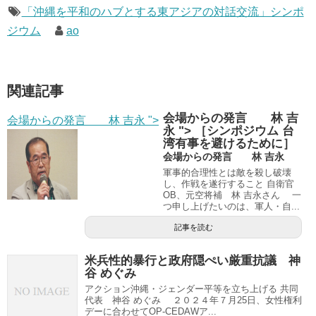
「沖縄を平和のハブとする東アジアの対話交流」シンポ
ジウム
ao
関連記事
会場からの発言 林 吉
会場からの発言 林 吉永 ">
永 "> ［シンポジウム 台
湾有事を避けるために］
会場からの発言 林 吉永
軍事的合理性とは敵を殺し破壊
し、作戦を遂行すること 自衛官
OB、元空将補 林 吉永さん 一
つ申し上げたいのは、軍人・自...
記事を読む
米兵性的暴行と政府隠ぺい厳重抗議 神
谷 めぐみ
アクション沖縄・ジェンダー平等を立ち上げる 共同
代表 神谷 めぐみ ２０２４年７月25日、女性権利
デーに合わせてOP-CEDAWア...