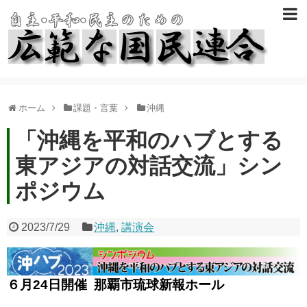
ホーム
課題・言葉
沖縄
「沖縄を平和のハブとする
東アジアの対話交流」シン
ポジウム
2023/7/29
沖縄
,
講演会
６月24日開催 那覇市琉球新報ホール