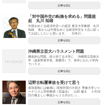
記事を読む
「対中国外交の転換を求める」問題提
起 丸川 知雄
中国をめぐる経済外交への提言 東京大学教授 丸川
知雄 私からは中国をめぐる経済外交を３点に絞っ
てお話ししたいと思います。 日本の...
記事を読む
沖縄県立芸大ハラスメント問題
構造的な問題、誇り持てる大学に 沖縄県立芸術大
学（波多野泉学長、那覇市）で、長年にわたり学内
でハラス...
記事を読む
辺野古転覆事故を受けて思う
表現規制には敏感に 現地学習の大切さ 専修大学ジャ
ーナリズム学科教授（言論法） 山田 健太 ３月16
日の痛ましい事故から１カ月がたっ...
記事を読む