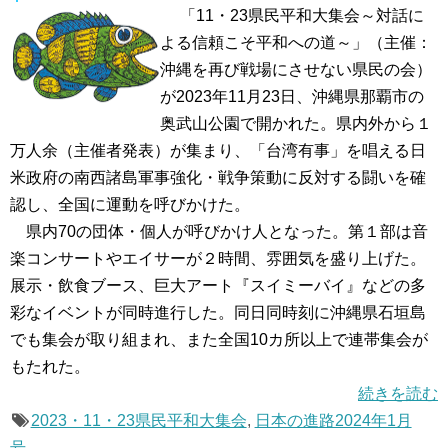
「11・23県民平和大集会～対話に
よる信頼こそ平和への道～」（主催：
沖縄を再び戦場にさせない県民の会）
が2023年11月23日、沖縄県那覇市の
奥武山公園で開かれた。県内外から１
万人余（主催者発表）が集まり、「台湾有事」を唱える日
米政府の南西諸島軍事強化・戦争策動に反対する闘いを確
認し、全国に運動を呼びかけた。
県内70の団体・個人が呼びかけ人となった。第１部は音
楽コンサートやエイサーが２時間、雰囲気を盛り上げた。
展示・飲食ブース、巨大アート『スイミーバイ』などの多
彩なイベントが同時進行した。同日同時刻に沖縄県石垣島
でも集会が取り組まれ、また全国10カ所以上で連帯集会が
もたれた。
続きを読む
2023・11・23県民平和大集会
,
日本の進路2024年1月
号