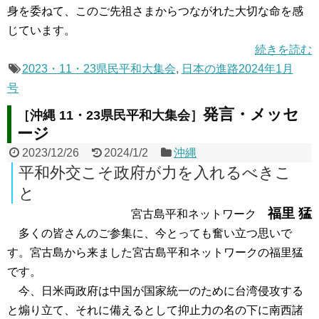
身を委ねて、このご先祖さまからつながれた大切な命を感
じています。
続きを読む
2023・11・23県民平和大集会
,
日本の進路2024年1月
号
発言・メッセ
［沖縄 11・23県民平和大集会］
ージ
2023/12/26
2024/1/2
沖縄
平和外交こそ政府が力を入れるべきこ
と
福里 猛
宮古島平和ネットワーク
多くの皆さんのご参集に、今とっても奮い立つ思いで
す。宮古島から来ました宮古島平和ネットワークの福里猛
です。
今、日米両政府は中国が国家統一のために台湾侵攻する
と煽り立て、それに備えるとして抑止力の名の下に南西諸