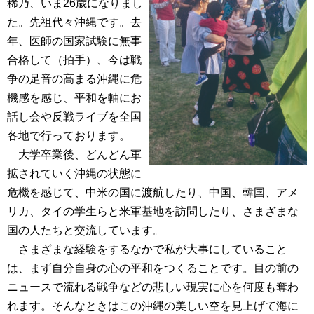
稀乃、いま26歳になりまし
た。先祖代々沖縄です。去
年、医師の国家試験に無事
合格して（拍手）、今は戦
争の足音の高まる沖縄に危
機感を感じ、平和を軸にお
話し会や反戦ライブを全国
各地で行っております。
大学卒業後、どんどん軍
拡されていく沖縄の状態に
危機を感じて、中米の国に渡航したり、中国、韓国、アメ
リカ、タイの学生らと米軍基地を訪問したり、さまざまな
国の人たちと交流しています。
さまざまな経験をするなかで私が大事にしていること
は、まず自分自身の心の平和をつくることです。目の前の
ニュースで流れる戦争などの悲しい現実に心を何度も奪わ
れます。そんなときはこの沖縄の美しい空を見上げて海に