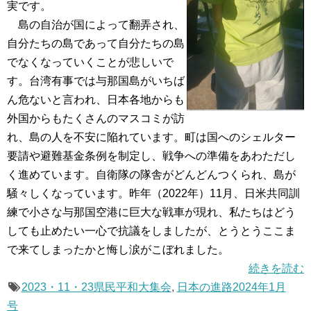
実です。
島の自治が国によって翻弄され、
自分たちの島であって自分たちの島
でなくなっていくことが悲しいで
す。台湾有事では与那国島がいちば
ん危ないと言われ、日本各地からも
外国からもたくさんのマスコミが訪
れ、島の人を不安に陥れています。町は国へのシェルター
要請や避難基金条例を制定し、戦争への準備をあわただし
く進めています。自衛隊の隊舎がどんどんつくられ、島が
騒々しくなっています。昨年（2022年）11月、日米共同訓
練で小さな与那国空港に巨大な戦車が現れ、私たちはどう
しても止めたい一心で抗議をしましたが、とうとうここま
で来てしまったかと悔し涙がこぼれました。
続きを読む
2023・11・23県民平和大集会
,
日本の進路2024年1月
号