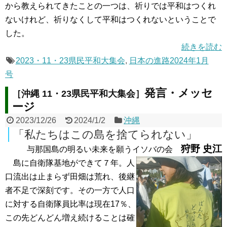
から教えられてきたことの一つは、祈りでは平和はつくれ
ないけれど、祈りなくして平和はつくれないということで
した。
続きを読む
2023・11・23県民平和大集会
,
日本の進路2024年1月
号
発言・メッセ
［沖縄 11・23県民平和大集会］
ージ
2023/12/26
2024/1/2
沖縄
「私たちはこの島を捨てられない」
狩野 史江
与那国島の明るい未来を願うイソバの会
島に自衛隊基地ができて７年。人
口流出は止まらず田畑は荒れ、後継
者不足で深刻です。その一方で人口
に対する自衛隊員比率は現在17％、
この先どんどん増え続けることは確