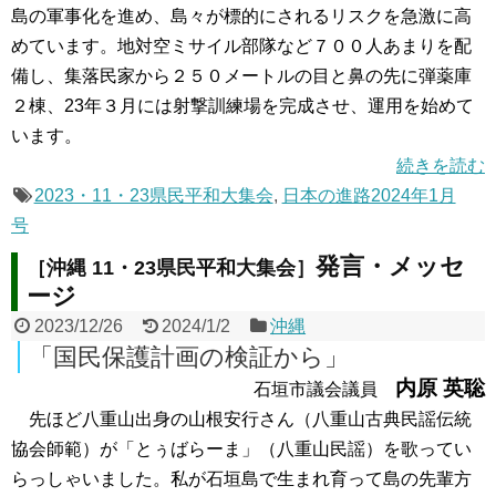
島の軍事化を進め、島々が標的にされるリスクを急激に高
めています。地対空ミサイル部隊など７００人あまりを配
備し、集落民家から２５０メートルの目と鼻の先に弾薬庫
２棟、23年３月には射撃訓練場を完成させ、運用を始めて
います。
続きを読む
2023・11・23県民平和大集会
,
日本の進路2024年1月
号
発言・メッセ
［沖縄 11・23県民平和大集会］
ージ
2023/12/26
2024/1/2
沖縄
「国民保護計画の検証から」
内原 英聡
石垣市議会議員
先ほど八重山出身の山根安行さん（八重山古典民謡伝統
協会師範）が「とぅばらーま」（八重山民謡）を歌ってい
らっしゃいました。私が石垣島で生まれ育って島の先輩方