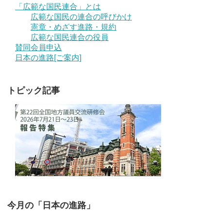
「広範な国民連合」とは
広範な国民の連合の呼びかけ
憲章・めざす進路・規約
広範な国民連合の役員
賛同会員申込
日本の進路[ご案内]
トピック記事
今月の「日本の進路」