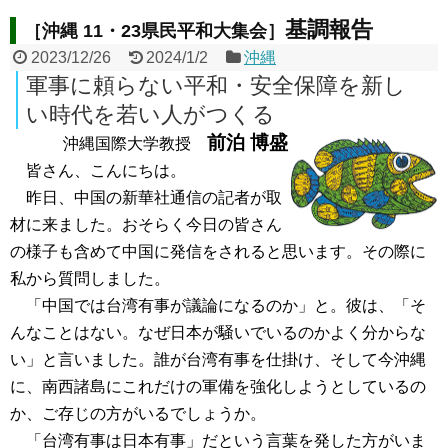
基調報告
［沖縄 11・23県民平和大集会］
2023/12/26
2024/1/2
沖縄
軍事に頼らない平和・安全保障を新し
い時代を若い人がつくる
前泊 博盛
沖縄国際大学教授
皆さん、こんにちは。
昨日、中国の新華社通信の記者が取
材に来ました。おそらく今日の皆さん
の様子も含めて中国に発信をされると思います。その際に
私から質問しました。
「中国では台湾有事が議論になるのか」と。彼は、「そ
んなことはない。なぜ日本が騒いでいるのかよく分からな
い」と言いました。誰が台湾有事を仕掛け、そして今沖縄
に、南西諸島にこれだけの軍備を強化しようとしているの
か、ご存じの方がいるでしょうか。
「台湾有事は日本有事」だという言葉を発した方がいま