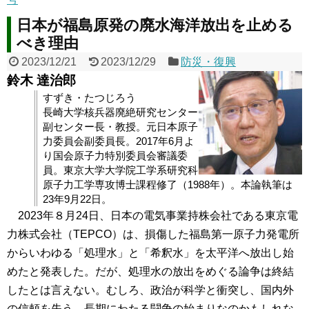
日本が福島原発の廃水海洋放出を止める
べき理由
2023/12/21
2023/12/29
防災・復興
鈴木 達治郎
すずき・たつじろう
長崎大学核兵器廃絶研究センター
副センター長・教授。元日本原子
力委員会副委員長。2017年6月よ
り国会原子力特別委員会審議委
員。東京大学大学院工学系研究科
原子力工学専攻博士課程修了（1988年）。本論執筆は
23年9月22日。
2023年８月24日、日本の電気事業持株会社である東京電
力株式会社（TEPCO）は、損傷した福島第一原子力発電所
からいわゆる「処理水」と「希釈水」を太平洋へ放出し始
めたと発表した。だが、処理水の放出をめぐる論争は終結
したとは言えない。むしろ、政治が科学と衝突し、国内外
の信頼を失う、長期にわたる闘争の始まりなのかもしれな