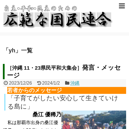
「
yh
」
一覧
発言・メッセ
［沖縄 11・23県民平和大集会］
ージ
2023/12/26
2024/1/2
沖縄
若者からのメッセージ
「子育てがしたい安心して生きていけ
る島に」
桑江 優稀乃
私は那覇市出身の桑江優