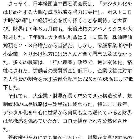
さっそく、日本経団連中西宏明会長は、「デジタル化を
はじめとする大胆な成長戦略を強力に実行し、ポストコロ
ナ時代の新しい経済社会を切り拓くことを期待」と大喜
び。財界は７年８カ月前も、安倍政権のアベノミクスを大
歓迎した。７年間に大企業純利益は２・１倍増、株価時価
総額も２・３倍増だから当然だ。しかし、零細事業者や中
小企業、とりわけ地方にはほとんど全く恩恵は及ばなかっ
た。多くの農家は、「強い農業」政策で、逆に弱体化、犠
牲にされた。労働者の実質賃金は低下し、企業収益に対す
る人件費の割合を示す労働分配率は72％から66％にまで低
下した。
それでも、大企業・財界が長く求めてきた構造改革、規
制緩和の成長戦略は中途半端に終わった。特にここ数年、
デジタル化を中心に世界から何周も立ち遅れていると財界
は危機感を強めていたが、コロナ禍がそれを公然化させ
た。
菅政権がそれに立ち向かうという。財界が大喜びするの