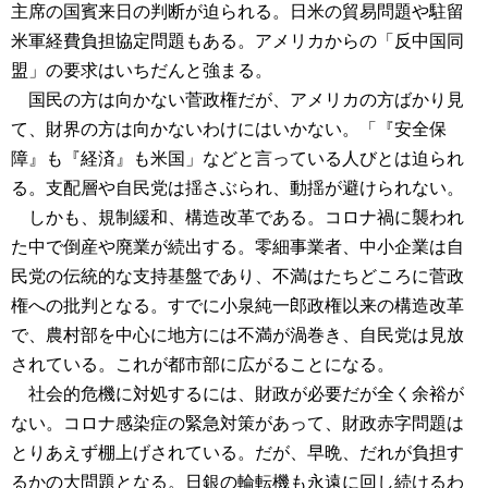
主席の国賓来日の判断が迫られる。日米の貿易問題や駐留
米軍経費負担協定問題もある。アメリカからの「反中国同
盟」の要求はいちだんと強まる。
国民の方は向かない菅政権だが、アメリカの方ばかり見
て、財界の方は向かないわけにはいかない。「『安全保
障』も『経済』も米国」などと言っている人びとは迫られ
る。支配層や自民党は揺さぶられ、動揺が避けられない。
しかも、規制緩和、構造改革である。コロナ禍に襲われ
た中で倒産や廃業が続出する。零細事業者、中小企業は自
民党の伝統的な支持基盤であり、不満はたちどころに菅政
権への批判となる。すでに小泉純一郎政権以来の構造改革
で、農村部を中心に地方には不満が渦巻き、自民党は見放
されている。これが都市部に広がることになる。
社会的危機に対処するには、財政が必要だが全く余裕が
ない。コロナ感染症の緊急対策があって、財政赤字問題は
とりあえず棚上げされている。だが、早晩、だれが負担す
るかの大問題となる。日銀の輪転機も永遠に回し続けるわ