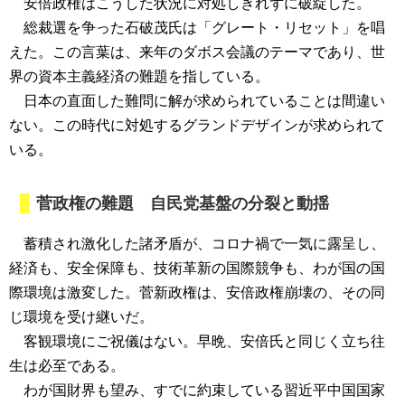
安倍政権はこうした状況に対処しきれずに破綻した。
総裁選を争った石破茂氏は「グレート・リセット」を唱
えた。この言葉は、来年のダボス会議のテーマであり、世
界の資本主義経済の難題を指している。
日本の直面した難問に解が求められていることは間違い
ない。この時代に対処するグランドデザインが求められて
いる。
菅政権の難題 自民党基盤の分裂と動揺
蓄積され激化した諸矛盾が、コロナ禍で一気に露呈し、
経済も、安全保障も、技術革新の国際競争も、わが国の国
際環境は激変した。菅新政権は、安倍政権崩壊の、その同
じ環境を受け継いだ。
客観環境にご祝儀はない。早晩、安倍氏と同じく立ち往
生は必至である。
わが国財界も望み、すでに約束している習近平中国国家