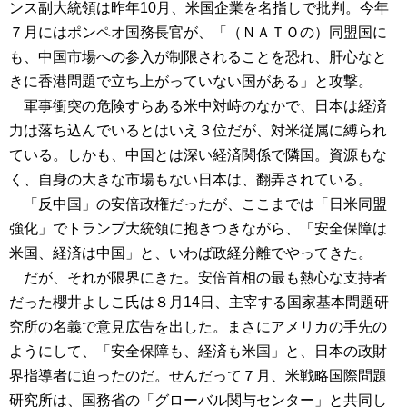
ンス副大統領は昨年10月、米国企業を名指しで批判。今年
７月にはポンペオ国務長官が、「（ＮＡＴＯの）同盟国に
も、中国市場への参入が制限されることを恐れ、肝心なと
きに香港問題で立ち上がっていない国がある」と攻撃。
軍事衝突の危険すらある米中対峙のなかで、日本は経済
力は落ち込んでいるとはいえ３位だが、対米従属に縛られ
ている。しかも、中国とは深い経済関係で隣国。資源もな
く、自身の大きな市場もない日本は、翻弄されている。
「反中国」の安倍政権だったが、ここまでは「日米同盟
強化」でトランプ大統領に抱きつきながら、「安全保障は
米国、経済は中国」と、いわば政経分離でやってきた。
だが、それが限界にきた。安倍首相の最も熱心な支持者
だった櫻井よしこ氏は８月14日、主宰する国家基本問題研
究所の名義で意見広告を出した。まさにアメリカの手先の
ようにして、「安全保障も、経済も米国」と、日本の政財
界指導者に迫ったのだ。せんだって７月、米戦略国際問題
研究所は、国務省の「グローバル関与センター」と共同し