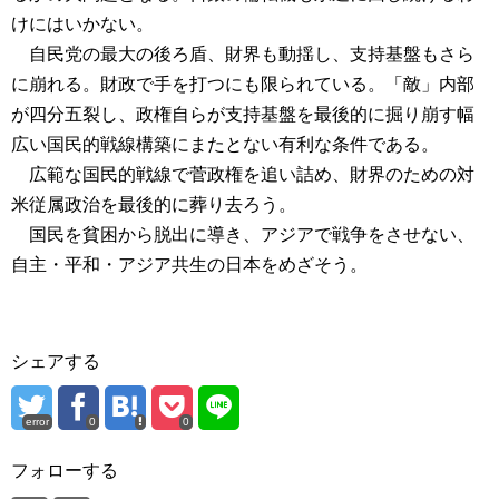
けにはいかない。
自民党の最大の後ろ盾、財界も動揺し、支持基盤もさら
に崩れる。財政で手を打つにも限られている。「敵」内部
が四分五裂し、政権自らが支持基盤を最後的に掘り崩す幅
広い国民的戦線構築にまたとない有利な条件である。
広範な国民的戦線で菅政権を追い詰め、財界のための対
米従属政治を最後的に葬り去ろう。
国民を貧困から脱出に導き、アジアで戦争をさせない、
自主・平和・アジア共生の日本をめざそう。
シェアする
error
0
0
フォローする