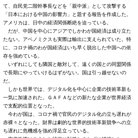
て、自民党二階幹事長などを「親中派」として攻撃する
「日本における中国の影響力」と題する報告を作成した。
アメリカは、日中の経済関係断絶を迫っている。
だが、中国を中心にアジアでしかわが国経済は成り立た
たない。アベノミクスも実際は輸出に支えられていた。特
に、コロナ禍のわが国経済はいち早く脱出した中国への依
存を強めている。
いずれにしても隣国と敵対して、遠くの国との同盟関係
で長期にやっていけるはずがない。国は引っ越せないの
だ。
しかも世界では、デジタル化を中心に企業の技術革新も
一気に加速された。ＧＡＦＡなどの新たな企業が世界経済
で支配的位置となった。
今わが国は、コロナ禍で官民のデジタル化の立ち遅れが
赤裸々となった。財界は劇的な世界的技術革新競争への立
ち遅れに危機感を強め浮足立っている。