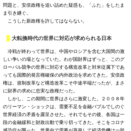
問題と、安倍政権を追い詰めた疑惑も、「ふた」をしたま
ま引き継ぐ。
こうした新政権を許してはならない。
大転換時代の世界に対応が求められる日本
冷戦が終わって世界は、中国やロシアを含む大国間の激
しい争いの場となっていた。わが国財界はずっと、このグ
ローバル競争の世界に対応する構造改革と対米従属下であ
っても国際的発言権確保の内外政治を求めてきた。安倍政
権は、規制改革など構造改革こそ中途半端だったが、まさ
に財界の求めに忠実な政権だった。
しかし、この期間に世界はさらに激変した。２００８年
のリーマン・ショックは、需要不足を金融バブルでしのぐ
世界経済の矛盾を露呈させた。それでもその後、各国は一
段の金融緩和と財政出動で乗り切ってきた。そこをコロナ
感染症が襲った。世界中で需要が蒸発して経済危機は一挙