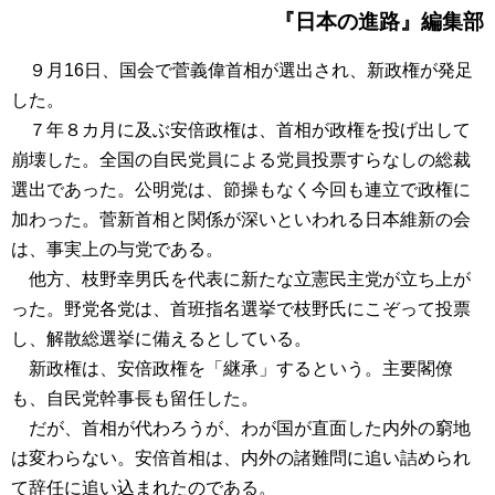
『日本の進路』編集部
９月16日、国会で菅義偉首相が選出され、新政権が発足
した。
７年８カ月に及ぶ安倍政権は、首相が政権を投げ出して
崩壊した。全国の自民党員による党員投票すらなしの総裁
選出であった。公明党は、節操もなく今回も連立で政権に
加わった。菅新首相と関係が深いといわれる日本維新の会
は、事実上の与党である。
他方、枝野幸男氏を代表に新たな立憲民主党が立ち上が
った。野党各党は、首班指名選挙で枝野氏にこぞって投票
し、解散総選挙に備えるとしている。
新政権は、安倍政権を「継承」するという。主要閣僚
も、自民党幹事長も留任した。
だが、首相が代わろうが、わが国が直面した内外の窮地
は変わらない。安倍首相は、内外の諸難問に追い詰められ
て辞任に追い込まれたのである。