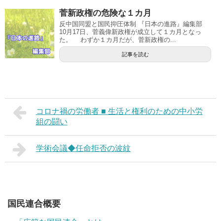
菅新政権の危険な１カ月
反中国同盟と国民抑圧体制 『日本の進路』編集部
10月17日、菅義偉新政権が成立して１カ月となっ
た。 わずか１カ月だが、菅新政権の...
記事を読む
コロナ禍の労働者 ■ 生活と権利のための中小労
組の闘い
学術会議◆任命拒否の波紋
国民連合概要