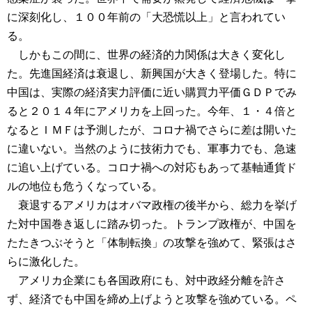
に深刻化し、１００年前の「大恐慌以上」と言われてい
る。
しかもこの間に、世界の経済的力関係は大きく変化し
た。先進国経済は衰退し、新興国が大きく登場した。特に
中国は、実際の経済実力評価に近い購買力平価ＧＤＰでみ
ると２０１４年にアメリカを上回った。今年、１・４倍と
なるとＩＭＦは予測したが、コロナ禍でさらに差は開いた
に違いない。当然のように技術力でも、軍事力でも、急速
に追い上げている。コロナ禍への対応もあって基軸通貨ド
ルの地位も危うくなっている。
衰退するアメリカはオバマ政権の後半から、総力を挙げ
た対中国巻き返しに踏み切った。トランプ政権が、中国を
たたきつぶそうと「体制転換」の攻撃を強めて、緊張はさ
らに激化した。
アメリカ企業にも各国政府にも、対中政経分離を許さ
ず、経済でも中国を締め上げようと攻撃を強めている。ペ