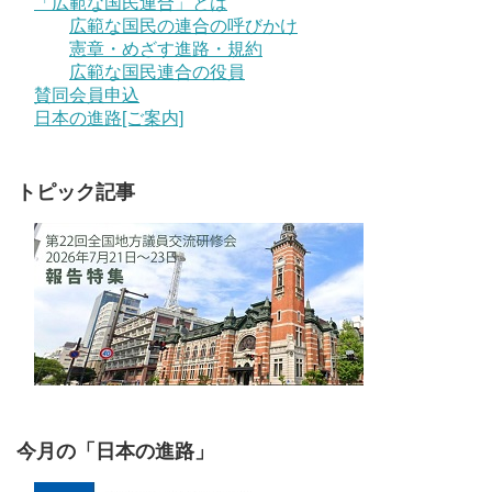
「広範な国民連合」とは
広範な国民の連合の呼びかけ
憲章・めざす進路・規約
広範な国民連合の役員
賛同会員申込
日本の進路[ご案内]
トピック記事
今月の「日本の進路」