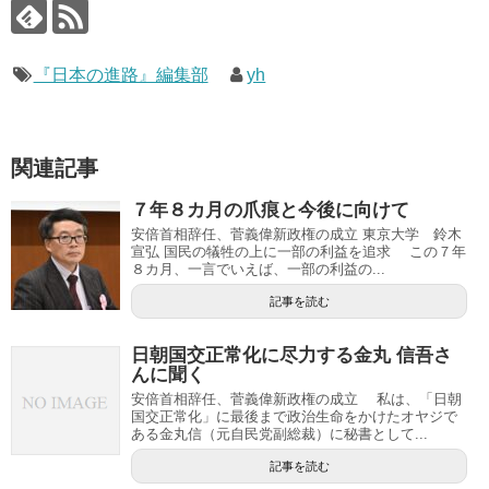
『日本の進路』編集部
yh
関連記事
７年８カ月の爪痕と今後に向けて
安倍首相辞任、菅義偉新政権の成立 東京大学 鈴木
宣弘 国民の犠牲の上に一部の利益を追求 この７年
８カ月、一言でいえば、一部の利益の...
記事を読む
日朝国交正常化に尽力する金丸 信吾さ
んに聞く
安倍首相辞任、菅義偉新政権の成立 私は、「日朝
国交正常化」に最後まで政治生命をかけたオヤジで
ある金丸信（元自民党副総裁）に秘書として...
記事を読む