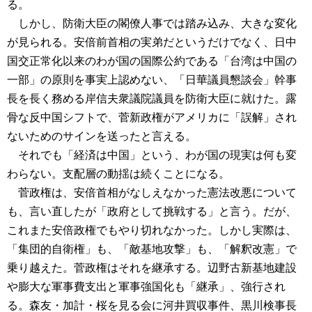
る。
しかし、防衛大臣の閣僚人事では踏み込み、大きな変化
が見られる。安倍前首相の実弟だというだけでなく、日中
国交正常化以来のわが国の国際公約である「台湾は中国の
一部」の原則を事実上認めない、「日華議員懇談会」幹事
長を長く務める岸信夫衆議院議員を防衛大臣に就けた。露
骨な反中国シフトで、菅新政権がアメリカに「誤解」され
ないためのサインを送ったと言える。
それでも「経済は中国」という、わが国の現実は何も変
わらない。支配層の動揺は続くことになる。
菅政権は、安倍首相がなしえなかった憲法改悪について
も、言い直したが「政府として挑戦する」と言う。だが、
これまた安倍政権でもやり切れなかった。しかし実際は、
「集団的自衛権」も、「敵基地攻撃」も、「解釈改憲」で
乗り越えた。菅政権はそれを継承する。辺野古新基地建設
や膨大な軍事費支出と軍事強国化も「継承」、強行され
る。森友・加計・桜を見る会に河井買収事件、黒川検事長