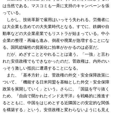
は当然である。マスコミも一斉に支持のキャンペーンを張
っている。
しかし、技術革新で雇用はいっそう失われる。労働者に
は大企業も含めての大失業時代となる。すでに、鉄鋼や自
動車などの大企業産業でもリストラが始まっている。中小
企業の整理・再編も進み、倒産や廃業が急増することにな
る。国民総犠牲の貧困化に拍車がかかるのは必至だ。
だが、めざすこととやれることは違う。「一強」と言わ
れた安倍政権でもできなかったのだ。菅政権は、内外のい
っそう激しい抵抗に遭遇することになる。
また、「基本方針」は、菅政権の外交・安全保障政策に
ついて、「機能する日米同盟を基軸とした外交・安全保障
政策を展開していく」という。さらに、「国益を守り抜く
ため、『自由で開かれたインド太平洋』を戦略的に推進す
るとともに、中国をはじめとする近隣国との安定的な関係
を構築する」という。安倍政権と変わらないようにも見え