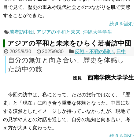
目で見て、歴史の重みや現代社会とのつながりを肌で実感
することができた。
続きを読む
若者訪中団
,
アジアの平和と未来
,
沖縄大学学生
アジアの平和と未来をひらく若者訪中団
2025/9/30
2025/9/30
反戦・不戦の闘い
,
日中
自分の無知と向き合い、歴史を体感し
た訪中の旅
西南学院大学学生
団員
今回の訪中は、私にとって、ただの旅行ではなく、「歴
史」と「現在」に向き合う重要な体験となった。中国に対
する漠然としたイメージしか持っていなかったが、現地で
の見学や人との対話を通して、自分の無知と向き合い、考
え方が大きく変わった。
続きを読む