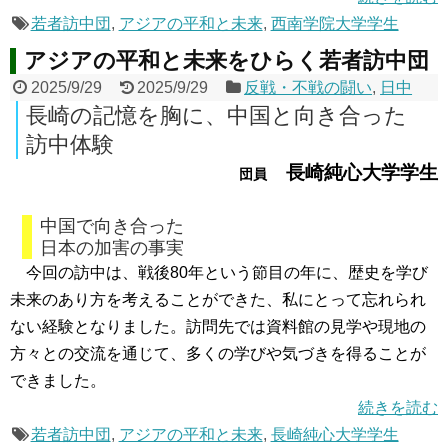
若者訪中団
,
アジアの平和と未来
,
西南学院大学学生
アジアの平和と未来をひらく若者訪中団
2025/9/29
2025/9/29
反戦・不戦の闘い
,
日中
長崎の記憶を胸に、中国と向き合った
訪中体験
長崎純心大学学生
団員
中国で向き合った
日本の加害の事実
今回の訪中は、戦後80年という節目の年に、歴史を学び
未来のあり方を考えることができた、私にとって忘れられ
ない経験となりました。訪問先では資料館の見学や現地の
方々との交流を通じて、多くの学びや気づきを得ることが
できました。
続きを読む
若者訪中団
,
アジアの平和と未来
,
長崎純心大学学生