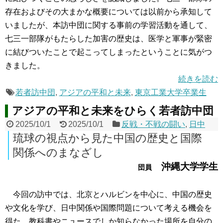
存在およびその大まかな概要については以前から承知して
いましたが、本訪中団に関する事前の学習活動を通して、
七三一部隊がもたらした加害の歴史は、医学と軍事が緊密
に結びついたことで起こってしまったということに気がつ
きました。
続きを読む
若者訪中団
,
アジアの平和と未来
,
東京工業大学卒業生
アジアの平和と未来をひらく若者訪中団
2025/10/1
2025/10/1
反戦・不戦の闘い
,
日中
琉球の視点から見た中国の歴史と国際
関係へのまなざし
沖縄大学学生
団員
今回の訪中では、北京とハルビンを中心に、中国の歴史
や文化を学び、日中関係や国際問題について考える機会を
得た。教科書やニュースでしか知らなかった場所を自分の