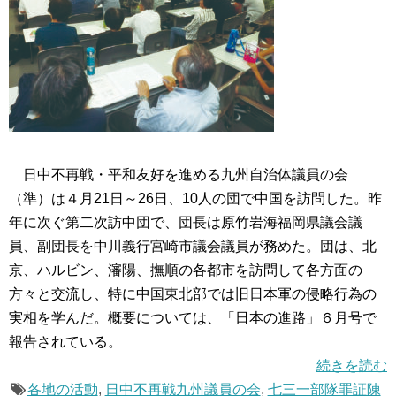
日中不再戦・平和友好を進める九州自治体議員の会
（準）は４月21日～26日、10人の団で中国を訪問した。昨
年に次ぐ第二次訪中団で、団長は原竹岩海福岡県議会議
員、副団長を中川義行宮崎市議会議員が務めた。団は、北
京、ハルビン、瀋陽、撫順の各都市を訪問して各方面の
方々と交流し、特に中国東北部では旧日本軍の侵略行為の
実相を学んだ。概要については、「日本の進路」６月号で
報告されている。
続きを読む
各地の活動
,
日中不再戦九州議員の会
,
七三一部隊罪証陳