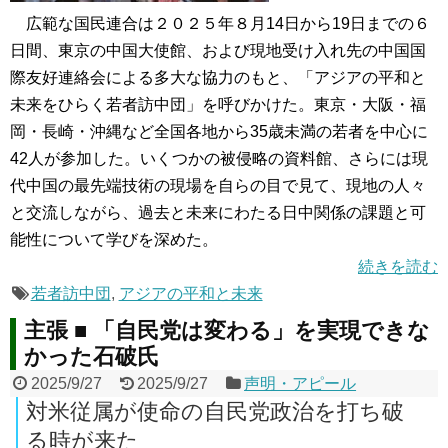
広範な国民連合は２０２５年８月14日から19日までの６
日間、東京の中国大使館、および現地受け入れ先の中国国
際友好連絡会による多大な協力のもと、「アジアの平和と
未来をひらく若者訪中団」を呼びかけた。東京・大阪・福
岡・長崎・沖縄など全国各地から35歳未満の若者を中心に
42人が参加した。いくつかの被侵略の資料館、さらには現
代中国の最先端技術の現場を自らの目で見て、現地の人々
と交流しながら、過去と未来にわたる日中関係の課題と可
能性について学びを深めた。
続きを読む
若者訪中団
,
アジアの平和と未来
主張 ■ 「自民党は変わる」を実現できな
かった石破氏
2025/9/27
2025/9/27
声明・アピール
対米従属が使命の自民党政治を打ち破
る時が来た