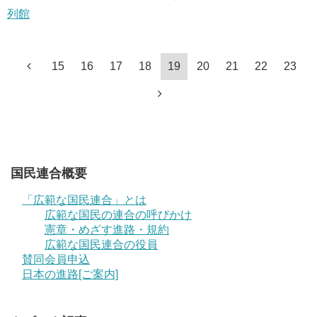
列館
15
16
17
18
19
20
21
22
23
国民連合概要
「広範な国民連合」とは
広範な国民の連合の呼びかけ
憲章・めざす進路・規約
広範な国民連合の役員
賛同会員申込
日本の進路[ご案内]