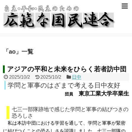
「
ao
」
一覧
アジアの平和と未来をひらく若者訪中団
2025/10/2
2025/10/2
日中
学問と軍事のはざまで考える日中友好
東京工業大学卒業生
団員
七三一部隊跡地で感じた学問と軍事の結びつきの
恐ろしさ
私は本訪中団における学習を通して、学問と軍事が緊密
に結びつくことの恐ろしさを認識しました。七三一部隊の