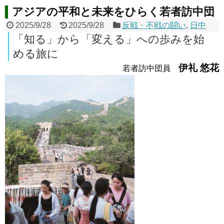
アジアの平和と未来をひらく若者訪中団
2025/9/28
2025/9/28
反戦・不戦の闘い
,
日中
「知る」から「変える」への歩みを始
める旅に
伊礼 悠花
若者訪中団員