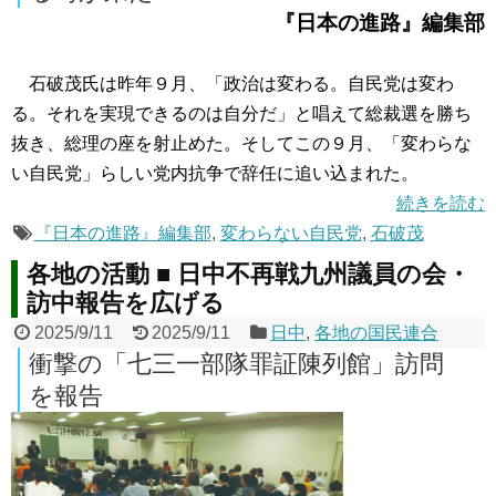
『日本の進路』編集部
石破茂氏は昨年９月、「政治は変わる。自民党は変わ
る。それを実現できるのは自分だ」と唱えて総裁選を勝ち
抜き、総理の座を射止めた。そしてこの９月、「変わらな
い自民党」らしい党内抗争で辞任に追い込まれた。
続きを読む
『日本の進路』編集部
,
変わらない自民党
,
石破茂
各地の活動 ■ 日中不再戦九州議員の会・
訪中報告を広げる
2025/9/11
2025/9/11
日中
,
各地の国民連合
衝撃の「七三一部隊罪証陳列館」訪問
を報告