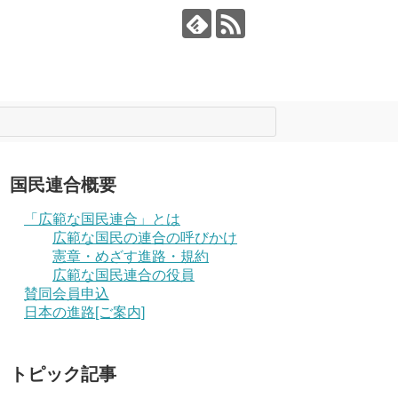
国民連合概要
「広範な国民連合」とは
広範な国民の連合の呼びかけ
憲章・めざす進路・規約
広範な国民連合の役員
賛同会員申込
日本の進路[ご案内]
トピック記事