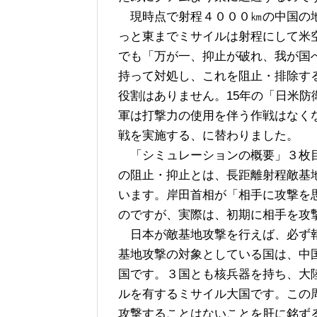
現時点で射程４０００㎞の中国の地
っと東までミサイルは射程にして米
でも「万が一、抑止が破れ、我が国
持って対処し、これを阻止・排除す
役割はありません。15年の「日米
軍は打撃力の使用を伴う作戦はなく
戦を実施する、に替わりました。
「シミュレーションの概要」３枚目
の阻止・抑止とは、長距離射程敵基
います。岸田首相が「相手に攻撃を
のですが、実際は、初期に相手を攻
日本が敵基地攻撃を行えば、必ず報
基地攻撃の対象としている国は、中
国です。３国とも核兵器を持ち、大
ルを有するミサイル大国です。この
攻撃することはないことを肝に銘ず