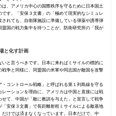
は、アメリカ中心の国際秩序を守るために日本国土
のです。「安保３文書」の「極めて現実的なシミュレ
攻されても、自衛隊施設に準備している弾薬や誘導弾
同盟国の戦力集中を待つことが、防衛研究所の「我が
場と化す計画
いと言うべきです。日本に来ればミサイルの標的に
の戦争と同様に、同盟国の米軍や同志国が敵国を攻撃
・コントロール戦略」と呼ばれる第１列島線を守る
カレーションを理由に、アメリカは中国と直接には戦
わせて、中国が「敵に教訓を与えた」と宣言して戦争
が「安保３文書」で長距離射程ミサイルによる敵基地
」だけでは済まなくなっています。日本だけで、中