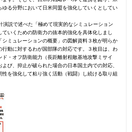
らゆる分野において日米同盟を強化していくとしてい
方針演説で述べた「極めて現実的なシミュレーション
していくための防衛力の抜本的強化を具体化しまし
「シミュレーションの概要」の図解資料３枚が明らか
の行動に対するわが国部隊の対応です。３枚目は、わ
ンド・オフ防衛能力（長距離射程敵基地攻撃ミサイ
および、抑止が破られた場合の日本国土内での対応、
靭性を強化して粘り強く活動（戦闘）し続ける取り組