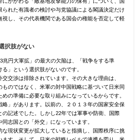
幹にかかわる「敵基地攻撃能力の保有」について、国
限られた有識者の検討や与党協議による閣議決定だけ
無視し、その代表機関である国会の権能を否定して軽
選択肢がない
3兆円大軍拡」の最大の欠陥は、「戦争をする準
ける」という選択肢がないのです。
交交渉は排除されています。その大きな理由は、
のものではなく、米軍の対中国戦略に基づいて日米同
ための準備に必要な取り組みになっているからです。
戦略」があります。以前の、２０１３年の国家安全保
との記述でした。しかし22年では軍事や防衛、国際
や同志国との「外交」になっています。
な現状変更が拡大していると指摘し、国際秩序に挑
います。そして、日米の戦略レベルで連携を図り、米