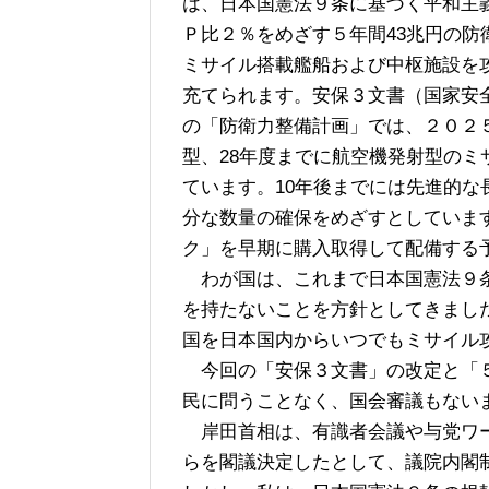
は、日本国憲法９条に基づく平和主
Ｐ比２％をめざす５年間43兆円の
ミサイル搭載艦船および中枢施設を
充てられます。安保３文書（国家安
の「防衛力整備計画」では、２０２
型、28年度までに航空機発射型の
ています。10年後までには先進的
分な数量の確保をめざすとしていま
ク」を早期に購入取得して配備する
わが国は、これまで日本国憲法９条
を持たないことを方針としてきまし
国を日本国内からいつでもミサイル
今回の「安保３文書」の改定と「５
民に問うことなく、国会審議もないま
岸田首相は、有識者会議や与党ワー
らを閣議決定したとして、議院内閣