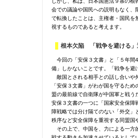
しかし、私は、日本国憲法９条の根
会での議論や国民への説明もなく、
で転換したことは、主権者・国民を
視するものであると考えます。
根本欠陥 「戦争を避ける」
今回の「安保３文書」と「５年間4
備」しかないことです。「戦争を避
敵国とされる相手との話し合いや外
「安保３文書」がわが国を守るため
盟の最前線で自衛隊が中国軍と戦う
安保３文書の一つに「国家安全保障
障戦略では分け隔てのない「外交」
秩序など安全保障を重視する同盟国
その上で、中国を、力による一方的
戦する動きを加速させているとして