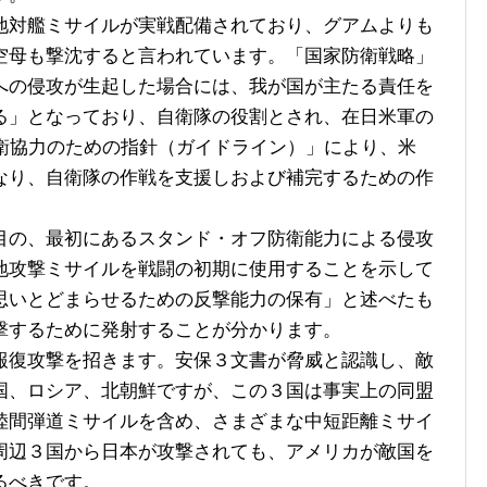
対艦ミサイルが実戦配備されており、グアムよりも
空母も撃沈すると言われています。「国家防衛戦略」
への侵攻が生起した場合には、我が国が主たる責任を
る」となっており、自衛隊の役割とされ、在日米軍の
防衛協力のための指針（ガイドライン）」により、米
なり、自衛隊の作戦を支援しおよび補完するための作
の、最初にあるスタンド・オフ防衛能力による侵攻
地攻撃ミサイルを戦闘の初期に使用することを示して
思いとどまらせるための反撃能力の保有」と述べたも
撃するために発射することが分かります。
復攻撃を招きます。安保３文書が脅威と認識し、敵
国、ロシア、北朝鮮ですが、この３国は事実上の同盟
陸間弾道ミサイルを含め、さまざまな中短距離ミサイ
周辺３国から日本が攻撃されても、アメリカが敵国を
るべきです。