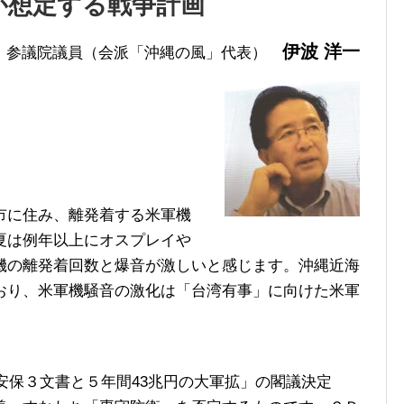
が想定する戦争計画
伊波 洋一
参議院議員（会派「沖縄の風」代表）
市に住み、離発着する米軍機
夏は例年以上にオスプレイや
機の離発着回数と爆音が激しいと感じます。沖縄近海
おり、米軍機騒音の激化は「台湾有事」に向けた米軍
安保３文書と５年間43兆円の大軍拡」の閣議決定