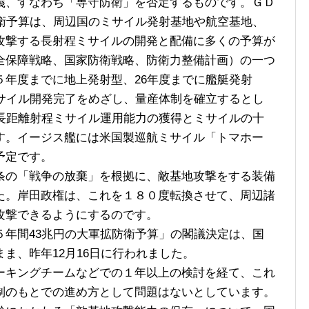
義、すなわち「専守防衛」を否定するものです。ＧＤ
防衛予算は、周辺国のミサイル発射基地や航空基地、
攻撃する長射程ミサイルの開発と配備に多くの予算が
全保障戦略、国家防衛戦略、防衛力整備計画）の一つ
５年度までに地上発射型、26年度までに艦艇発射
ミサイル開発完了をめざし、量産体制を確立するとし
な長距離射程ミサイル運用能力の獲得とミサイルの十
す。イージス艦には米国製巡航ミサイル「トマホー
予定です。
の「戦争の放棄」を根拠に、敵基地攻撃をする装備
た。岸田政権は、これを１８０度転換させて、周辺諸
攻撃できるようにするのです。
年間43兆円の大軍拡防衛予算」の閣議決定は、国
ま、昨年12月16日に行われました。
キングチームなどでの１年以上の検討を経て、これ
制のもとでの進め方として問題はないとしています。