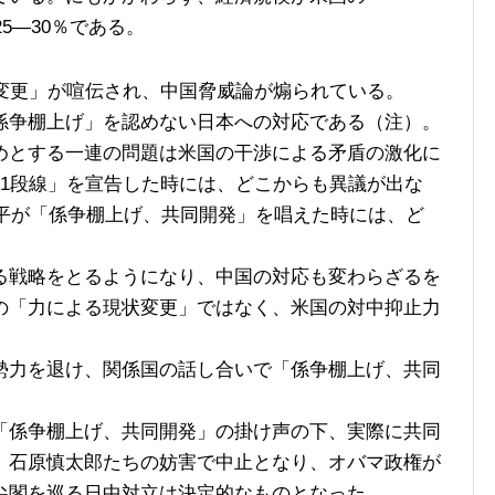
5―30％である。
変更」が喧伝され、中国脅威論が煽られている。
争棚上げ」を認めない日本への対応である（注）。
めとする一連の問題は米国の干渉による矛盾の激化に
11段線」を宣告した時には、どこからも異議が出な
小平が「係争棚上げ、共同開発」を唱えた時には、ど
戦略をとるようになり、中国の対応も変わらざるを
の「力による現状変更」ではなく、米国の対中抑止力
力を退け、関係国の話し合いで「係争棚上げ、共同
「係争棚上げ、共同開発」の掛け声の下、実際に共同
、石原慎太郎たちの妨害で中止となり、オバマ政権が
尖閣を巡る日中対立は決定的なものとなった。