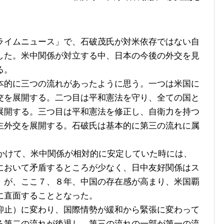
イムニュース」で、石破茂氏が対米依存ではない自
した。米中関係が対立する中、日本の今後の外交を見
る。
的に三つの流れがあったように思う。一つは米国に
交を展開する。二つ目は平和憲法を守り、全ての国と
展開する。三つ目は平和憲法を修正し、自衛力を持つ
主外交を展開する。石破氏は基本的に第三の流れに属
にかけて、米中関係が相対的に安定していた時には、
において矛盾するところが少なく、日中友好関係はス
。が、ここ７、８年、中国の存在感が高まり、米国覇
に直面することとなった。
止）に変わり、国際情勢が緩和から緊張に変わって
る第二の流れが後退し、第三の流れの一部が第一の流