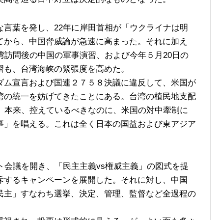
言葉を発し、22年に岸田首相が「ウクライナは明
てから、中国脅威論が急速に高まった。それに加え
湾訪問後の中国の軍事演習、および今年５月20日の
習も、台湾海峡の緊張度を高めた。
ム宣言および国連２７５８決議に違反して、米国が
湾の統一を妨げてきたことにある。台湾の植民地支配
は、本来、控えているべきなのに、米国の対中牽制に
事」を唱える。これは全く日本の国益および東アジア
ト会議を開き、「民主主義vs権威主義」の図式を提
斥するキャンペーンを展開した。それに対し、中国
民主」すなわち選挙、決定、管理、監督など全過程の