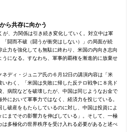
から共存に向かう
続くが、力関係は引き続き変化していく。対立中は軍
、「闘而不破（闘うが衝突はしない）」の局面が続
抑止力を強化しても無駄に終わり、米国の内向き志向
ようになる。すなわち、軍事的覇権を漸進的に放棄せ
ネディ・ジュニア氏の６月12日の講演内容は「米
彼いわく、「米国は失敗に帰した反テロ戦争に８兆ド
校、病院などを破壊したが、中国は同じようなお金で
海外において軍事力ではなく、経済力を投じている。
回し破産をもたらしているのに対し、中国は投資によ
々にまでその影響力を伸ばしている」。そして、一極
カは多極化の世界秩序を受け入れる必要があると述べ