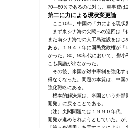
70―80％であるのに対し、軍事費は2
第二に力による現状変更論
ここ10年、中国の「力による現状
まず東シナ海の尖閣への巡回は「係
また南シナ海での人工島建設をはじ
ある。１９４７年に国民党政権が「
かった。80、90年代において、鄧
こも異議が出なかった。
その後、米国が対中牽制を強化する
得なくなった。問題の本質は、中国
強化戦略にある。
根本的解決策は、米国という外部勢
開発」に戻ることである。
（注）尖閣問題では１９９０年代、
開発が進められようとしていた。が
「第５条適用」を示すことにより、