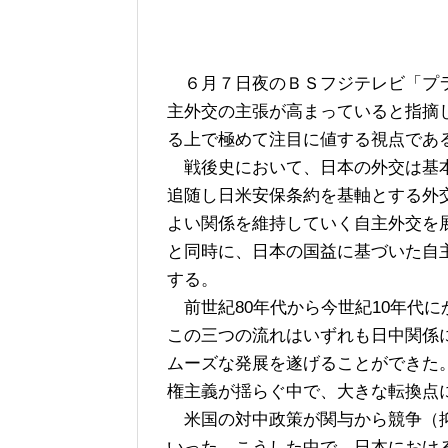
６月７日夜のＢＳフジテレビ「プラ
主外交の主張が高まっていると指摘
る上で極めて注目に値する視点であ
戦後史において、日本の外交は基本
追随し日米安保条約を基軸とする外
よい関係を維持していく自主外交を
と同時に、日本の国益に基づいた自
する。
前世紀80年代から今世紀10年代
この三つの流れはいずれも日中関係
ムーズな発展を遂げることができた
権主義が揺らぐ中で、大きな転換点
米国の対中政策が関与から競争（抑
いった。こうした中で、日本におけ