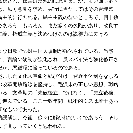
視され、投票は形式的に見える。が、よい面も多々
は、広く意見を求め、実行に当たってはその管理監
民主的に行われる。民主主義のないところで、四十数
であろう。もちろん、まだ多くの欠陥があり、改良す
主義、権威主義と決めつけるのは説得力に欠ける。
び日欧での対中国人規制が強化されている。当然、
れ、言論の統制が強化され、反スパイ法も強化修正さ
だが、悪循環に陥っているのである。
こした文化大革命と結び付け、習近平体制をなじる
の改革開放路線を堅持し、毛沢東の正しい思想、戦略
いる。文革期の「先破後立」ではなく、「先立後破」
く進んでいる。ここ十数年間、戦術的ミスは若干あっ
事なものであった。
誤解は、今後、徐々に解かれていくであろう。そし
ます高まっていくと思われる。