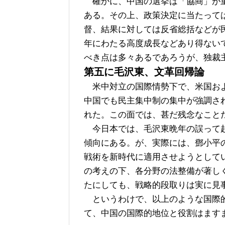
確かに、中国の選挙は「協商」が重
ある。その上、政策決定に当たって
督、結果に対しては反省総括などが
年にわたる高度成長などあり得ない
べき点は多々あるであろうが、独裁
第五に毛沢東、文革回帰論
米中対立の国際情勢下で、米国およ
中国でも民主集中制の集中が強調さ
れた。この面では、甚だ残念なこと
今日本では、毛沢東晩年の誤って起
傾向にある。が、実際には、鄧小平
戦術を新時代に適用させようとして
の考えの下、各分野の法整備が著し
たにしても、戦略的段取りは実に見
というわけで、以上のような国際的
て、中国の国際的地位と役割はます