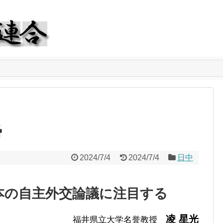
勢
2024/7/4
2024/7/4
日中
本の自主外交論議に注目する
凌 星光
福井県立大学名誉教授