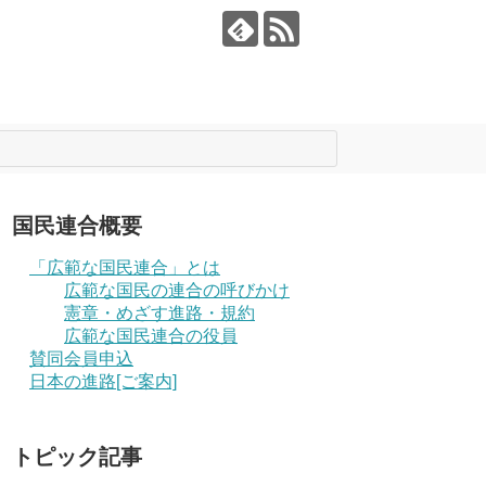
国民連合概要
「広範な国民連合」とは
広範な国民の連合の呼びかけ
憲章・めざす進路・規約
広範な国民連合の役員
賛同会員申込
日本の進路[ご案内]
トピック記事