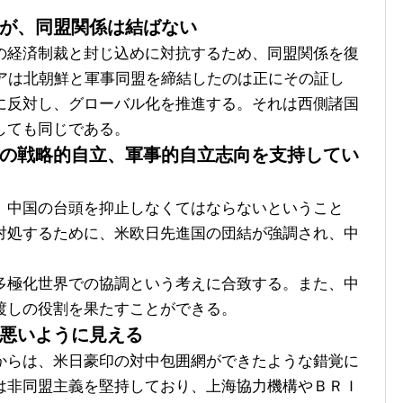
が、同盟関係は結ばない
経済制裁と封じ込めに対抗するため、同盟関係を復
シアは北朝鮮と軍事同盟を締結したのは正にその証し
に反対し、グローバル化を推進する。それは西側諸国
しても同じである。
の戦略的自立、軍事的自立志向を支持してい
中国の台頭を抑止しなくてはならないということ
対処するために、米欧日先進国の団結が強調され、中
極化世界での協調という考えに合致する。また、中
渡しの役割を果たすことができる。
悪いように見える
らは、米日豪印の対中包囲網ができたような錯覚に
は非同盟主義を堅持しており、上海協力機構やＢＲＩ