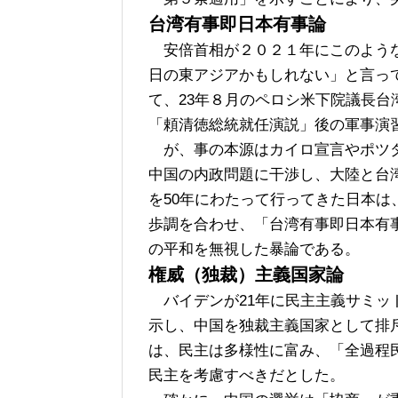
台湾有事即日本有事論
安倍首相が２０２１年にこのような
日の東アジアかもしれない」と言っ
て、23年８月のペロシ米下院議長台
「頼清徳総統就任演説」後の軍事演
が、事の本源はカイロ宣言やポツダ
中国の内政問題に干渉し、大陸と台
を50年にわたって行ってきた日本
歩調を合わせ、「台湾有事即日本有
の平和を無視した暴論である。
権威（独裁）主義国家論
バイデンが21年に民主主義サミッ
示し、中国を独裁主義国家として排
は、民主は多様性に富み、「全過程
民主を考慮すべきだとした。