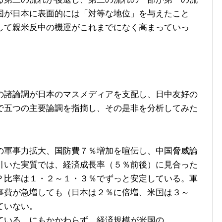
国が日本に表面的には「対等な地位」を与えたこと
して親米反中の機運がこれまでになく高まっていっ
諸論調が日本のマスメディアを支配し、日中友好の
で五つの主要論調を指摘し、その是非を分析してみた
軍事力拡大、国防費７％増加を喧伝し、中国脅威論
引いた実質では、経済成長率（５％前後）に見合った
Ｐ比率は１・２～１・３％でずっと安定している。軍
事費が急増しても（日本は２％に倍増、米国は３～
ていない。
いる。にもかかわらず、経済規模が米国の