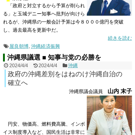
「政府と対立するから予算が削られ
る」と玉城デニー知事へ批判が向けら
れるが、沖縄県の一般会計予算は今８０００億円を突破
し、過去最高を更新中だ。
続きを読む
屋良朝博
,
沖縄経済振興
沖縄県議選 ■ 知事与党の必勝を
2024/4/4
2024/4/4
沖縄
政府の沖縄差別をはねのけ沖縄自治の
確立へ
山内 末子
沖縄県議会議員
円安、物価高、燃料費高騰、インボ
イス制度導入など、国民生活は非常に