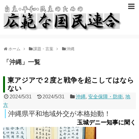
ホーム
課題・言葉
沖縄
「
沖縄
」
一覧
東アジアで２度と戦争を起こしてはなら
ない
2024/5/31
2024/5/31
沖縄
,
安全保障・防衛
,
地
方
沖縄県平和地域外交が本格始動！
玉城デニー知事に聞く