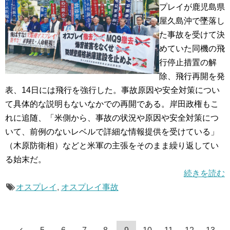
プレイが鹿児島県
屋久島沖で墜落し
た事故を受けて決
めていた同機の飛
行停止措置の解
除、飛行再開を発
表、14日には飛行を強行した。事故原因や安全対策につい
て具体的な説明もないなかでの再開である。岸田政権もこ
れに追随、「米側から、事故の状況や原因や安全対策につ
いて、前例のないレベルで詳細な情報提供を受けている」
（木原防衛相）などと米軍の主張をそのまま繰り返してい
る始末だ。
続きを読む
オスプレイ
,
オスプレイ事故