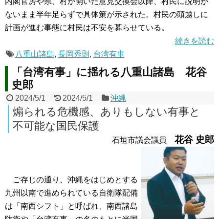
内閣官房や県、村が開いた意見交換会以降、村民に説明が
ないまま半年足らずで具体策が示された。村民の頭越しに
計画が進む事態に村民は不安を募らせている。
続きを読む
八重山諸島
,
長岡秀則
,
台湾有事
「台湾有事」に揺れる八重山諸島 花谷
史郎
2024/5/1
2024/5/1
沖縄
煽られる危機感、ありもしない有事と
不可能な国民保護
花谷 史郎
石垣市議会議員
ご存じの通り、沖縄をはじめとする
九州以南で進められている自衛隊配備
は「南西シフト」と呼ばれ、南西諸島