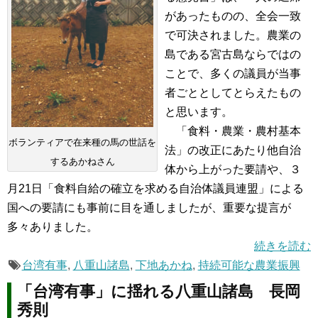
があったものの、全会一致
で可決されました。農業の
島である宮古島ならではの
ことで、多くの議員が当事
者ごととしてとらえたもの
と思います。
「食料・農業・農村基本
ボランティアで在来種の馬の世話を
法」の改正にあたり他自治
するあかねさん
体から上がった要請や、３
月21日「食料自給の確立を求める自治体議員連盟」による
国への要請にも事前に目を通しましたが、重要な提言が
多々ありました。
続きを読む
台湾有事
,
八重山諸島
,
下地あかね
,
持続可能な農業振興
「台湾有事」に揺れる八重山諸島 長岡
秀則