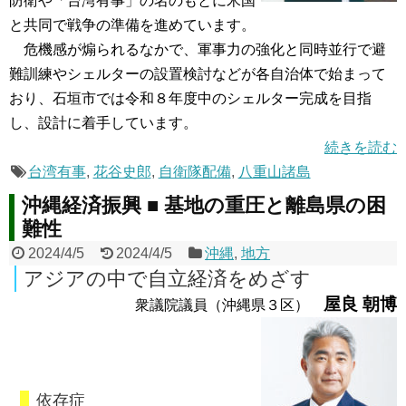
防衛や「台湾有事」の名のもとに米国
と共同で戦争の準備を進めています。
危機感が煽られるなかで、軍事力の強化と同時並行で避
難訓練やシェルターの設置検討などが各自治体で始まって
おり、石垣市では令和８年度中のシェルター完成を目指
し、設計に着手しています。
続きを読む
台湾有事
,
花谷史郎
,
自衛隊配備
,
八重山諸島
沖縄経済振興 ■ 基地の重圧と離島県の困
難性
2024/4/5
2024/4/5
沖縄
,
地方
アジアの中で自立経済をめざす
屋良 朝博
衆議院議員（沖縄県３区）
依存症