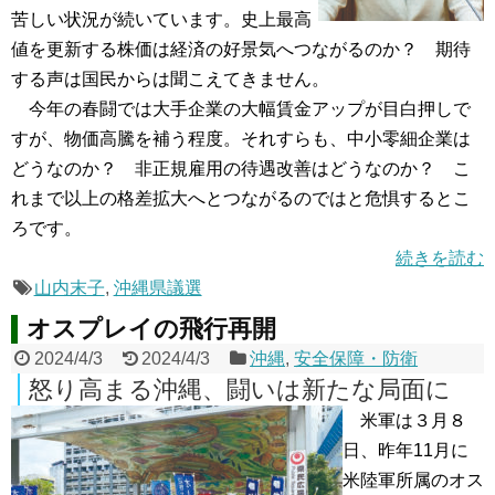
苦しい状況が続いています。史上最高
値を更新する株価は経済の好景気へつながるのか？ 期待
する声は国民からは聞こえてきません。
今年の春闘では大手企業の大幅賃金アップが目白押しで
すが、物価高騰を補う程度。それすらも、中小零細企業は
どうなのか？ 非正規雇用の待遇改善はどうなのか？ こ
れまで以上の格差拡大へとつながるのではと危惧するとこ
ろです。
続きを読む
山内末子
,
沖縄県議選
オスプレイの飛行再開
2024/4/3
2024/4/3
沖縄
,
安全保障・防衛
怒り高まる沖縄、闘いは新たな局面に
米軍は３月８
日、昨年11月に
米陸軍所属のオス