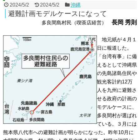
2024/5/2
2024/5/2
沖縄
避難計画モデルケースになって
長岡 秀則
多良間島村民（喫茶店経営）
地元紙が４月１
日に報道した。
「台湾有事」に備
えるとして沖縄県
の先島諸島住民や
観光客計約12万
人を九州に避難さ
せる政府の計画の
モデルケースに、
多良間村が選ばれ
ている。３月には
熊本県八代市への避難計画が明らかになった。昨年10月に