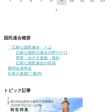
5
6
7
8
9
10
11
12
13
国民連合概要
「広範な国民連合」とは
広範な国民の連合の呼びかけ
憲章・めざす進路・規約
広範な国民連合の役員
賛同会員申込
日本の進路[ご案内]
トピック記事