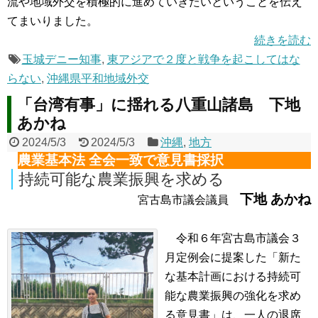
流や地域外交を積極的に進めていきたいということを伝え
てまいりました。
続きを読む
玉城デニー知事
,
東アジアで２度と戦争を起こしてはな
らない
,
沖縄県平和地域外交
「台湾有事」に揺れる八重山諸島 下地
あかね
2024/5/3
2024/5/3
沖縄
,
地方
農業基本法 全会一致で意見書採択
持続可能な農業振興を求める
下地 あかね
宮古島市議会議員
令和６年宮古島市議会３
月定例会に提案した「新た
な基本計画における持続可
能な農業振興の強化を求め
る意見書」は、一人の退席