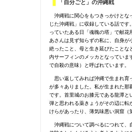
「自分ごと」の沖縄戦
沖縄戦に関心をもつきっかけとなっ
じた沖縄戦」に収録している話です
っていたある日「魂魄の塔」で献花
あさんは見ず知らずの私に、自身が
絶ったこと、母と生き延びたことな
内サーフィンのメッカとなっていま
で自殺の意味）と呼ばれています。
思い返してみれば沖縄で生まれ育っ
が多々ありました。私が生まれた那
です。首里城のお膝元である龍潭と
弾と思われる薬きょうがその辺に転
けらがあったり、薄気味悪い洞窟（
沖縄戦について調べるにつれて、自