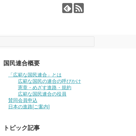
国民連合概要
「広範な国民連合」とは
広範な国民の連合の呼びかけ
憲章・めざす進路・規約
広範な国民連合の役員
賛同会員申込
日本の進路[ご案内]
トピック記事