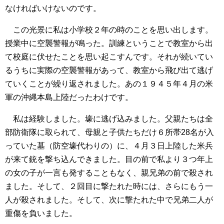
なければいけないのです。
この光景に私は小学校２年の時のことを思い出します。
授業中に空襲警報が鳴った。訓練ということで教室から出
て校庭に伏せたことを思い起こすんです。それが続いてい
るうちに実際の空襲警報があって、教室から飛び出て逃げ
ていくことが繰り返されました。あの１９４５年４月の米
軍の沖縄本島上陸だったわけです。
私は経験しました。壕に逃げ込みました。父親たちは全
部防衛隊に取られて、母親と子供たちだけ６所帯28名が入
っていた墓（防空壕代わりの）に、４月３日上陸した米兵
が来て銃を撃ち込んできました。目の前で私より３つ年上
の女の子が一言も発することもなく、親兄弟の前で殺され
ました。そして、２回目に撃たれた時には、さらにもう一
人が殺されました。そして、次に撃たれた中で兄弟二人が
重傷を負いました。