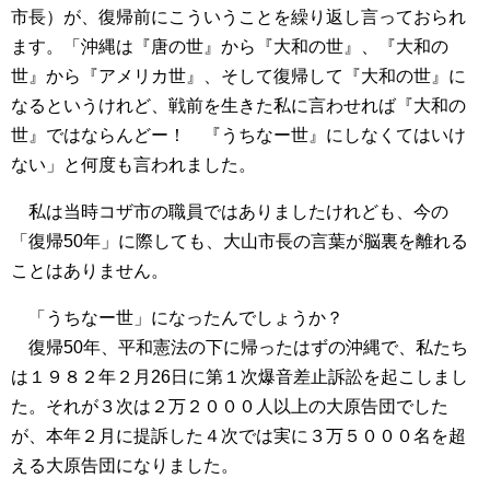
市長）が、復帰前にこういうことを繰り返し言っておられ
ます。「沖縄は『唐の世』から『大和の世』、『大和の
世』から『アメリカ世』、そして復帰して『大和の世』に
なるというけれど、戦前を生きた私に言わせれば『大和の
世』ではならんどー！ 『うちなー世』にしなくてはいけ
ない」と何度も言われました。
私は当時コザ市の職員ではありましたけれども、今の
「復帰50年」に際しても、大山市長の言葉が脳裏を離れる
ことはありません。
「うちなー世」になったんでしょうか？
復帰50年、平和憲法の下に帰ったはずの沖縄で、私たち
は１９８２年２月26日に第１次爆音差止訴訟を起こしまし
た。それが３次は２万２０００人以上の大原告団でした
が、本年２月に提訴した４次では実に３万５０００名を超
える大原告団になりました。