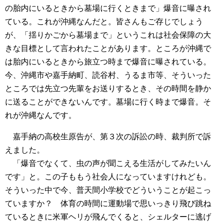
の胎内にいるときから墓場に行くときまで」爆音に曝され
ている。これが沖縄なんだと。皆さんもご存じでしょう
が、「揺りかごから墓場まで」というこれは社会保障の大
きな目標として言われたことがあります。ところが沖縄で
は胎内にいるときから旅立つ時まで爆音に曝されている。
今、沖縄市や嘉手納町、読谷村、うるま市等、そういった
ところでは先立つ先輩をお送りするとき、その時間を静か
に送ることができないんです。墓場に行く時まで爆音。そ
れが沖縄なんです。
嘉手納の高校生原告が、第３次の訴訟の時、裁判所で訴
えました。
「爆音でなくて、虫の声が聞こえる生活がしてみたいん
です」と。この子ももう社会人になっていますけれども。
そういった中で今、普天間小学校でどういうことが起こっ
ていますか？ 体育の時間に運動場で思いっきり飛び跳ね
ているときに米軍ヘリが飛んでくると、シェルターに逃げ