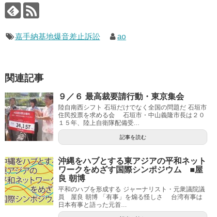
嘉手納基地爆音差止訴訟
ao
関連記事
９／６ 最高裁要請行動・東京集会
陸自南西シフト 石垣だけでなく全国の問題だ 石垣市
住民投票を求める会 石垣市・中山義隆市長は２０
１５年、陸上自衛隊配備受...
記事を読む
沖縄をハブとする東アジアの平和ネット
ワークをめざす国際シンポジウム ■屋
良 朝博
平和のハブを形成する ジャーナリスト・元衆議院議
員 屋良 朝博 「有事」を煽る怪しさ 台湾有事は
日本有事と語った元首...