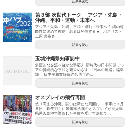
記事を読む
第３部 次世代トーク アジア・先島・
沖縄、平和・運動・未来へ
アジア・先島・沖縄、平和・運動・未来へ 沖縄の可
能性に改めて確信、若者は発信する ■ パネリスト
上原 美春さ...
記事を読む
玉城沖縄県知事訪中
多面的な交流へ確かな手応え 新時代の日中関係 アジ
アの持続的な平和と繁栄めざす 『日本の進路』編集
部 日中平和友好条約45周年の...
記事を読む
オスプレイの飛行再開
怒り高まる沖縄、闘いは新たな局面に 米軍は３月
８日、昨年11月に米陸軍所属のオスプレイが鹿児島
県屋久島沖で墜落した事故を受けて決めて...
記事を読む