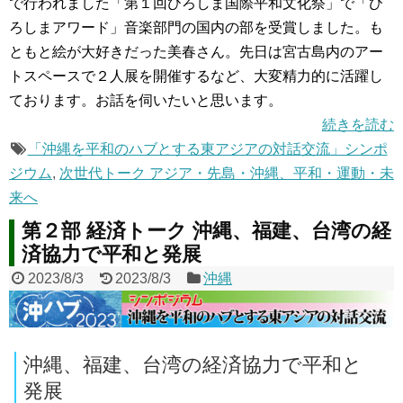
で行われました「第１回ひろしま国際平和文化祭」で「ひ
ろしまアワード」音楽部門の国内の部を受賞しました。も
ともと絵が大好きだった美春さん。先日は宮古島内のアー
トスペースで２人展を開催するなど、大変精力的に活躍し
ております。お話を伺いたいと思います。
続きを読む
「沖縄を平和のハブとする東アジアの対話交流」シンポ
ジウム
,
次世代トーク アジア・先島・沖縄、平和・運動・未
来へ
第２部 経済トーク 沖縄、福建、台湾の経
済協力で平和と発展
2023/8/3
2023/8/3
沖縄
沖縄、福建、台湾の経済協力で平和と
発展