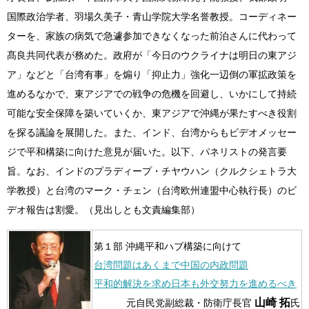
国際政治学者、羽場久美子・青山学院大学名誉教授。コーディネー
ターを、家族の病気で急遽参加できなくなった前泊さんに代わって
髙良共同代表が務めた。政府が「今日のウクライナは明日の東アジ
ア」などと「台湾有事」を煽り「抑止力」強化一辺倒の軍拡政策を
進めるなかで、東アジアでの戦争の危機を回避し、いかにして持続
可能な安全保障を築いていくか、東アジアで沖縄が果たすべき役割
を探る議論を展開した。また、インド、台湾からもビデオメッセー
ジで平和構築に向けた意見が届いた。以下、パネリストの発言要
旨。なお、インドのプラディープ・チヤウハン（クルクシェトラ大
学教授）と台湾のマーク・チェン（台湾欧州連盟中心執行長）のビ
デオ報告は割愛。（見出しとも文責編集部）
第１部 沖縄平和ハブ構築に向けて
台湾問題はあくまで中国の内政問題
平和的解決を求め日本も外交努力を進めるべき
山崎 拓
元自民党副総裁・防衛庁長官
氏