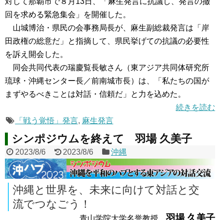
対して那覇市で８月13日、「麻生発言に抗議し、発言の撤
回を求める緊急集会」を開催した。
山城博治・県民の会事務局長が、麻生副総裁発言は「岸
田政権の総意だ」と指摘して、県民挙げての抗議の必要性
を訴え開会した。
同会共同代表の瑞慶覧長敏さん（東アジア共同体研究所
琉球・沖縄センター長／前南城市長）は、「私たちの国が
まずやるべきことは対話・信頼だ」と力を込めた。
続きを読む
「戦う覚悟」発言
,
麻生発言
シンポジウムを終えて 羽場 久美子
2023/8/6
2023/8/6
沖縄
沖縄と世界を、未来に向けて対話と交
流でつなごう！
羽場 久美子
青山学院大学名誉教授