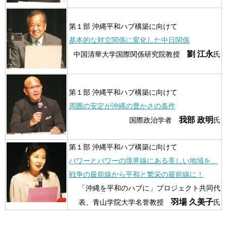
第１部 沖縄平和ハブ構築に向けて
基本的な対立関係に変化した中日関係
劉 江永
中国清華大学国際関係研究院教授
氏
第１部 沖縄平和ハブ構築に向けて
周囲の安定が沖縄の豊かさの条件
我部 政明
国際政治学者
氏
第１部 沖縄平和ハブ構築に向けて
パワーとパワーの境界線にある美しい地域を、
戦争の最前線から平和と繁栄の最前線に！
「沖縄を平和のハブに」プロジェクト共同代
羽場 久美子
表、青山学院大学名誉教授
氏