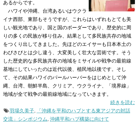
あるからです。
ハワイや沖縄、台湾あるいはウクラ
イナ西部、東部もそうですが、これらはいずれもとても美
しい観光地であり、国と国のボーダーであり、歴史的に周
りの多くの民族が移り住み、結果として多民族共存の地域
をつくり出してきました。先ほどのエイサーも日本本土の
わびさびとは少し違う、大変美しく壮大な芸術です。そう
した歴史的な多民族共存の地域をミサイルや戦争の最前線
基地にしていったのは近代以後、植民地以後です。そし
て、その結果ハワイのパールハーバーをはじめとして沖
縄、台湾、朝鮮半島、クリミア、ウクライナ、「境界線」
地域が全て戦争の最前線地域になっていきます。
続きを読む
羽場久美子
,
「沖縄を平和のハブとする東アジアの対話
交流」シンポジウム
,
沖縄平和ハブ構築に向けて