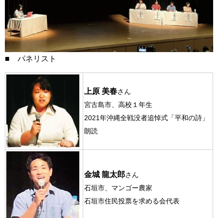
■ パネリスト
上原 美春
さん
宮古島市、高校１年生
2021年沖縄全戦没者追悼式「平和の詩」
朗読
金城 龍太郎
さん
石垣市、マンゴー農家
石垣市住民投票を求める会代表