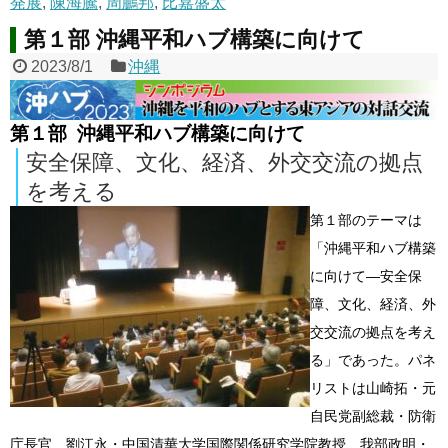
発展
,
陳海騰
,
周鵬邦
,
比嘉盛太
第１部 沖縄平和ハブ構築に向けて
2023/8/1
沖縄
第１部 沖縄平和ハブ構築に向けて
安全保障、文化、経済、外交交流の拠点
を考える
第１部のテーマは
「沖縄平和ハブ構築
に向けて―安全保
障、文化、経済、外
交交流の拠点を考え
る」であった。パネ
リストは山崎拓・元
自民党副総裁・防衛
庁長官、劉江永・中国清華大学国際関係研究学院教授、我部政明・