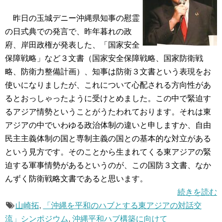
昨日の玉城デニー沖縄県知事の慰霊
の日式典での発言で、昨年暮れの政
府、岸田政権が発表した、「国家安全
保障戦略」など３文書（国家安全保障戦略、国家防衛戦
略、防衛力整備計画）、知事は防衛３文書という表現をお
使いになりましたが、これについて心配される方向性があ
るとおっしゃったように受けとめました。この中で緊迫す
るアジア情勢ということがうたわれております。それは東
アジアの中でいわゆる政治体制の違いと申しますか、自由
民主主義体制の国と専制主義の国との基本的な対立がある
という見方です。そのことから生まれてくる東アジアの緊
迫する軍事情勢があるというのが、この国防３文書、なか
んずく防衛戦略文書であると思います。
続きを読む
山崎拓
,
「沖縄を平和のハブとする東アジアの対話交
流」シンポジウム
,
沖縄平和ハブ構築に向けて