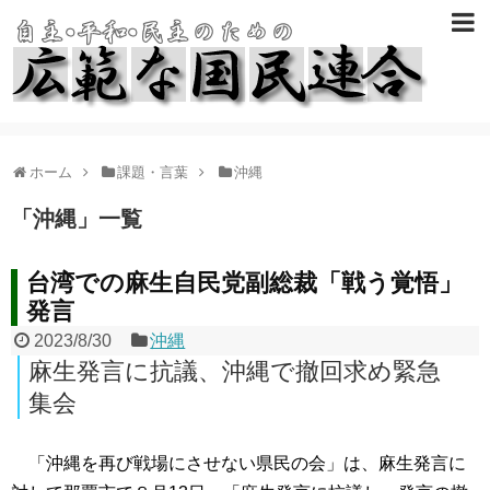
ホーム
課題・言葉
沖縄
「
沖縄
」
一覧
台湾での麻生自民党副総裁「戦う覚悟」
発言
2023/8/30
沖縄
麻生発言に抗議、沖縄で撤回求め緊急
集会
「沖縄を再び戦場にさせない県民の会」は、麻生発言に