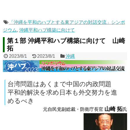
「沖縄を平和のハブとする東アジアの対話交流」シンポ
ジウム
,
沖縄平和ハブ構築に向けて
第１部 沖縄平和ハブ構築に向けて 山崎
拓
2023/8/1
2023/8/1
沖縄
台湾問題はあくまで中国の内政問題
平和的解決を求め日本も外交努力を進
めるべき
山崎 拓
元自民党副総裁・防衛庁長官
氏