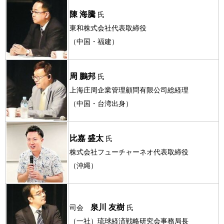
陳 海騰
氏
東和株式会社代表取締役
（中国・福建）
周 鵬邦
氏
上海庄周企業管理顧問有限公司総経理
（中国・台湾出身）
比嘉 盛太
氏
株式会社フューチャーネオ代表取締役
（沖縄）
泉川 友樹
司会
氏
（一社）琉球経済戦略研究会事務局長