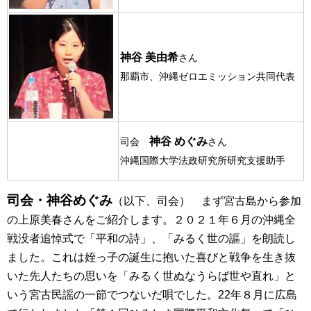
神谷 美由希
さん
那覇市、沖縄ゼロエミッション共同代表
神谷 めぐみ
司会
さん
沖縄国際大学法政研究所研究支援助手
司会・神谷めぐみ
（以下、司会） まず宮古島から参加
の上原美春さんをご紹介します。２０２１年６月の沖縄全
戦没者追悼式で「平和の詩」、「みるく世の謳」を朗読し
ました。これは姪っ子の誕生に抱いた喜びと戦争を生き抜
いた先人たちの思いを「みるく世ぬなうらば世や直れ」と
いう宮古民謡の一節でつないだ唄でした。22年８月に広島