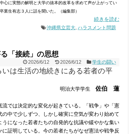
中心に実態の解明と大学の抜本的改革を求めて声が上がってい
卒業生有志３人に話を聞いた。（編集部）
続きを読む
沖縄県立芸大
,
ハラスメント問題
がる「接続」の思想
2026/6/12
2026/6/12
学生の闘い
るいは生活の地続きにある若者の平
佐伯 蓮
明治大学学生
流では決定的な変化が起きている。「戦争」や「憲
代の中で少しずつ、しかし確実に空気が変わり始めて
ようになった若者たちの自発的な抗議や緩やかな集い
かに証明している。今の若者たちがなぜ憲法や戦争反