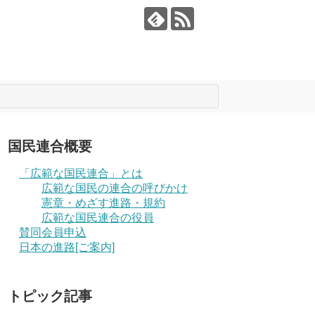
国民連合概要
「広範な国民連合」とは
広範な国民の連合の呼びかけ
憲章・めざす進路・規約
広範な国民連合の役員
賛同会員申込
日本の進路[ご案内]
トピック記事