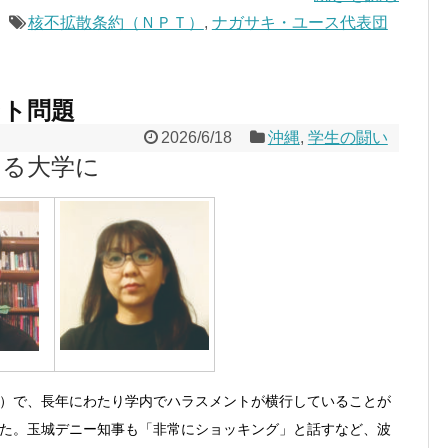
核不拡散条約（ＮＰＴ）
,
ナガサキ・ユース代表団
ント問題
2026/6/18
沖縄
,
学生の闘い
てる大学に
）で、長年にわたり学内でハラスメントが横行していることが
た。玉城デニー知事も「非常にショッキング」と話すなど、波