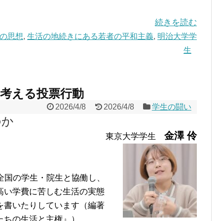
続きを読む
の思想
,
生活の地続きにある若者の平和主義
,
明治大学学
生
ら考える投票行動
2026/4/8
2026/4/8
学生の闘い
のか
金澤 伶
東京大学学生
全国の学生・院生と協働し、
高い学費に苦しむ生活の実態
を書いたりしています（編著
たちの生活と主権』）。