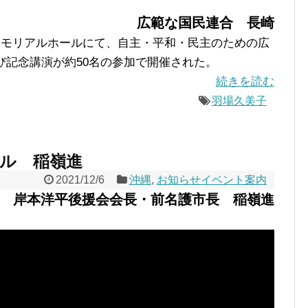
広範な国民連合 長崎
メモリアルホールにて、自主・平和・民主のための広
び記念講演が約50名の参加で開催された。
続きを読む
羽場久美子
ル 稲嶺進
2021/12/6
沖縄
,
お知らせイベント案内
岸本洋平後援会会長・前名護市長 稲嶺進