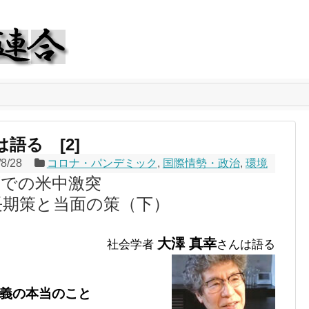
語る [2]
/8/28
コロナ・パンデミック
,
国際情勢・政治
,
環境
下での米中激突
長期策と当面の策（下）
大澤 真幸
社会学者
さんは語る
義の本当のこと