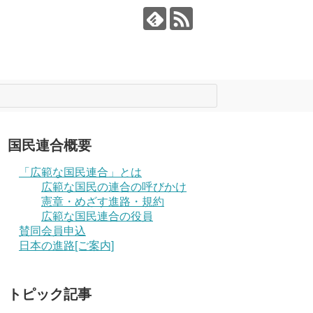
国民連合概要
「広範な国民連合」とは
広範な国民の連合の呼びかけ
憲章・めざす進路・規約
広範な国民連合の役員
賛同会員申込
日本の進路[ご案内]
トピック記事