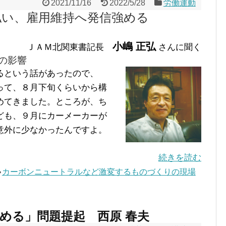
2021/11/16
2022/5/28
労働運動
払い、雇用維持へ発信強める
小嶋 正弘
ＪＡＭ北関東書記長
さんに聞く
の影響
るという話があったので、
って、８月下旬くらいから構
めてきました。ところが、ち
ども、９月にカーメーカーが
意外に少なかったんですよ。
続きを読む
カーボンニュートラルなど激変するものづくりの現場
める」問題提起 西原 春夫