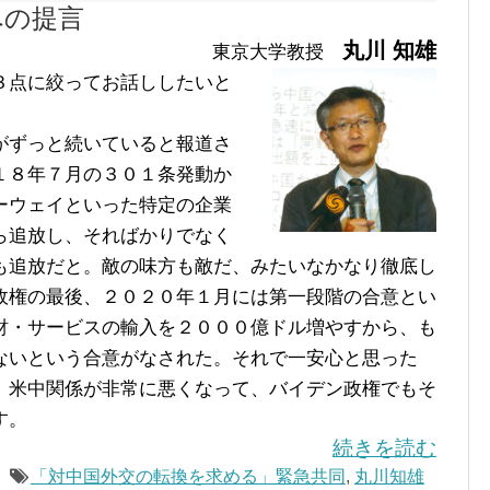
への提言
丸川 知雄
東京大学教授
３点に絞ってお話ししたいと
がずっと続いていると報道さ
１８年７月の３０１条発動か
ーウェイといった特定の企業
ら追放し、そればかりでなく
も追放だと。敵の味方も敵だ、みたいなかなり徹底し
政権の最後、２０２０年１月には第一段階の合意とい
財・サービスの輸入を２０００億ドル増やすから、も
ないという合意がなされた。それで一安心と思った
、米中関係が非常に悪くなって、バイデン政権でもそ
す。
続きを読む
「対中国外交の転換を求める」緊急共同
,
丸川知雄