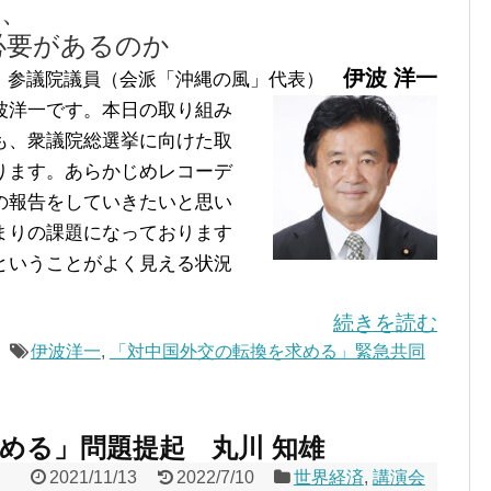
を、
必要があるのか
伊波 洋一
参議院議員（会派「沖縄の風」代表）
波洋一です。本日の取り組み
も、衆議院総選挙に向けた取
ります。あらかじめレコーデ
の報告をしていきたいと思い
まりの課題になっております
ということがよく見える状況
続きを読む
伊波洋一
,
「対中国外交の転換を求める」緊急共同
める」問題提起 丸川 知雄
2021/11/13
2022/7/10
世界経済
,
講演会