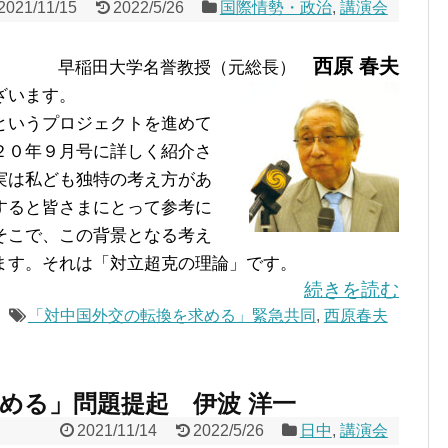
2021/11/15
2022/5/26
国際情勢・政治
,
講演会
西原 春夫
早稲田大学名誉教授（元総長）
ざいます。
というプロジェクトを進めて
２０年９月号に詳しく紹介さ
実は私ども独特の考え方があ
すると皆さまにとって参考に
そこで、この背景となる考え
ます。それは「対立超克の理論」です。
続きを読む
「対中国外交の転換を求める」緊急共同
,
西原春夫
める」問題提起 伊波 洋一
2021/11/14
2022/5/26
日中
,
講演会