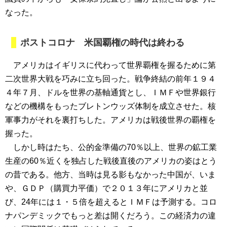
なった。
ポストコロナ 米国覇権の時代は終わる
アメリカはイギリスに代わって世界覇権を握るために第
二次世界大戦を巧みに立ち回った。戦争終結の前年１９４
４年７月、ドルを世界の基軸通貨とし、ＩＭＦや世界銀行
などの機構をもったブレトンウッズ体制を成立させた。核
軍事力がそれを裏打ちした。アメリカは戦後世界の覇権を
握った。
しかし時はたち、公的金準備の70％以上、世界の鉱工業
生産の60％近くを独占した戦後直後のアメリカの姿はとう
の昔である。他方、当時は見る影もなかった中国が、いま
や、ＧＤＰ（購買力平価）で２０１３年にアメリカと並
び、24年には１・５倍を超えるとＩＭＦは予測する。コロ
ナパンデミックでもっと差は開くだろう。この経済力の違