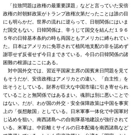
「拉致問題は政権の最重要課題」などと言っていた安倍
政権の対朝鮮政策がトランプ政権次第だったことは誰の目
にも明らかだ。世界の流れに逆らって、日朝関係にはいま
だ国交もない。日韓関係は、辛うじて国交を結んだ１９６
５年の日韓基本条約の時も両国ともアメリカに縛られてい
た。日本はアメリカに免罪されて植民地支配の非を認めず
謝罪せず反省せず今日まできている。今日の日韓関係の諸
困難の根源はここにある。
対中国外交では、習近平国家主席の国賓来日問題を見て
もそうだが、安倍政権はアメリカとの違い、「自主性」を
出そうとしている。財界が巨大な中国市場に引き寄せられ
ていることと無関係ではあるまい。魂胆は別に悪いことで
はない。だが、わが国の外交・安全保障政策は中国を事実
上の「仮想敵国」としている。日米軍事一体化で中国軍封
じ込めを狙い、南西諸島への自衛隊基地建設が強行されて
いる。米軍は、中距離ミサイルの日本配備を南西諸島など