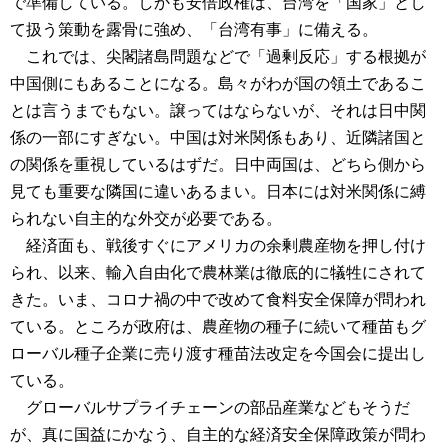
で準備している。しかも安倍政権は、台湾を「国家」とし
て扱う策動を露骨に強め、「台湾有事」に備える。
これでは、尖閣諸島問題などで「過剰反応」する根拠が
中国側にもあることになる。島々がわが国の領土であるこ
とは言うまでもない。譲ってはならないが、それは日中関
係の一部にすぎない。中国は対米関係もあり、近隣諸国と
の関係を重視しているはずだ。日中両国は、どちら側から
見ても重要な隣国に違いあるまい。日本には対米関係に縛
られない自主的な外交が必要である。
経済面も、戦後すぐにアメリカの余剰農産物を押し付け
られ、以来、輸入自由化で農林業は徹底的に犠牲にされて
きた。いま、コロナ禍の中で改めて食料安全保障が問われ
ている。ところが政府は、農産物の種子に続いて種苗もグ
ローバル種子企業に売り渡す種苗法改定を今国会に提出し
ている。
グローバルサプライチェーンの部品産業などもそうだ
が、真に国益にかなう、自主的な経済安全保障政策が問わ