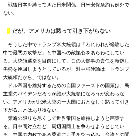
戦後日本を縛ってきた日米関係、日米安保条約も例外で
ない。
だが、アメリカは黙って引き下がらない
そうした中でトランプ米大統領は「われわれが経験した
中で最悪の攻撃だ」と中国への敵愾心をあらわにしてい
る。大統領選挙を目前にして、この大惨事の責任を転嫁し
劣勢を挽回しようとしているが、対中強硬論は「トランプ
大統領だから」ではない。
ドル帝国を維持するための自国ファーストの国策は、民
主党のバイデンだろうが誰が大統領になろうが変わらな
い。アメリカが北米大陸の一大国におとなしく黙って引き
下がることはあり得ない。
策略の限りを尽くして世界帝国を維持しようと画策す
る。日中間対立など、周辺国同士を争わせようとしてい
る。中国の内政である香港にも手を突っ込み、台湾との関