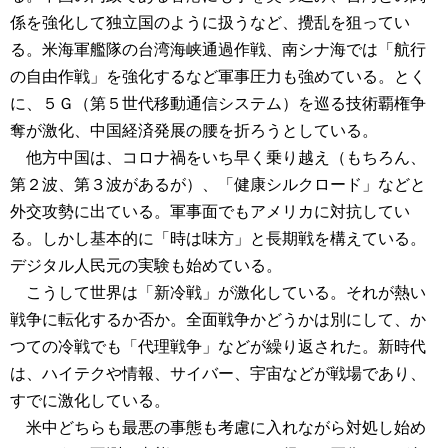
係を強化して独立国のように扱うなど、攪乱を狙ってい
る。米海軍艦隊の台湾海峡通過作戦、南シナ海では「航行
の自由作戦」を強化するなど軍事圧力も強めている。とく
に、５Ｇ（第５世代移動通信システム）を巡る技術覇権争
奪が激化、中国経済発展の腰を折ろうとしている。
他方中国は、コロナ禍をいち早く乗り越え（もちろん、
第２波、第３波があるが）、「健康シルクロード」などと
外交攻勢に出ている。軍事面でもアメリカに対抗してい
る。しかし基本的に「時は味方」と長期戦を構えている。
デジタル人民元の実験も始めている。
こうして世界は「新冷戦」が激化している。それが熱い
戦争に転化するか否か。全面戦争かどうかは別にして、か
つての冷戦でも「代理戦争」などが繰り返された。新時代
は、ハイテクや情報、サイバー、宇宙などが戦場であり、
すでに激化している。
米中どちらも最悪の事態も考慮に入れながら対処し始め