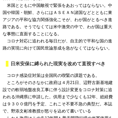
米国とともに中国敵視で緊張をあおってはならない。中
国や韓国・朝鮮、さらにはＡＳＥＡＮ諸国などとともに東
アジアの平和な協力関係強化こそが、わが国がとるべき進
路である。そうでなくては米中激突の中で、わが国は重大
な事態に直面することになる。
コロナ対応に追われる毎日だが、自主的で平和な国の進
路の実現に向けて国民世論形成を急がなくてはならない。
日米安保に縛られた現実を改めて直視すべき
コロナ感染症対策は全国民の喫緊の課題である。
ところがそのさなかに政府は４月21日、辺野古新基地建
設での軟弱地盤改良工事に伴う設計変更をコロナ対策に追
われる沖縄県に申請した。供用まで少なくも12年、総経費
は９３００億円を予定、これこそ不要不急の典型だ。本誌
で、野添文彬准教授が怒りを込めて書いている