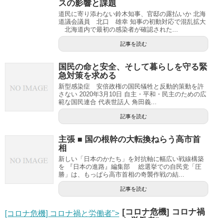
スの影響と課題
道民に寄り添わない鈴木知事、官邸の露払いか 北海
道議会議員 北口 雄幸 知事の初動対応で混乱拡大
北海道内で最初の感染者が確認された...
記事を読む
国民の命と安全、そして暮らしを守る緊
急対策を求める
新型感染症 安倍政権の国民犠牲と反動的策動を許
さない 2020年3月10日 自主・平和・民主のための広
範な国民連合 代表世話人 角田義...
記事を読む
主張 ■ 国の根幹の大転換ねらう高市首
相
新しい「日本のかたち」を対抗軸に幅広い戦線構築
を 『日本の進路』編集部 総選挙での自民党「圧
勝」は、もっぱら高市首相の奇襲作戦の結...
記事を読む
[コロナ危機] コロナ禍
[コロナ危機] コロナ禍と労働者">