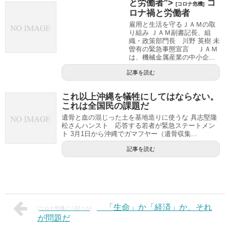
と労働者">
コ
[コロナ危機]
ロナ禍と労働者
雇用と生活を守るＪＡＭの取
り組み ＪＡＭ副書記長、組
織・政策部門長 川野 英樹 未
曽有の緊急事態宣言 ＪＡＭ
は、機械金属産業の中小企...
記事を読む
これ以上沖縄を犠牲にしてはならない。
これは全国民の課題だ
遺骨と血の混じった土を基地造りに使うな 具志堅隆
松さんハンスト 応答する若者が緊急ステートメン
ト 3月1日から沖縄でガマフヤー（遺骨収集...
記事を読む
「生命」か「経済」か、それ
[コロナ危機どう闘うか]
が問題だ