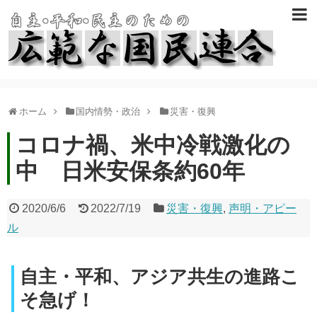
ホーム
国内情勢・政治
災害・復興
コロナ禍、米中冷戦激化の
中 日米安保条約60年
2020/6/6
2022/7/19
災害・復興
,
声明・アピー
ル
自主・平和、アジア共生の進路こ
そ急げ！