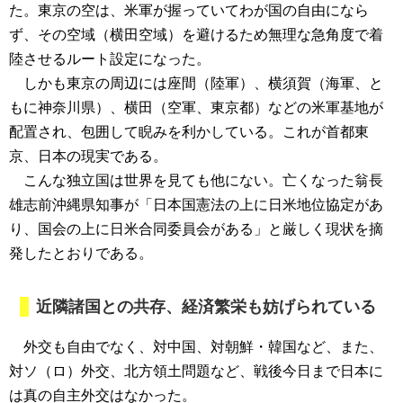
た。東京の空は、米軍が握っていてわが国の自由になら
ず、その空域（横田空域）を避けるため無理な急角度で着
陸させるルート設定になった。
しかも東京の周辺には座間（陸軍）、横須賀（海軍、と
もに神奈川県）、横田（空軍、東京都）などの米軍基地が
配置され、包囲して睨みを利かしている。これが首都東
京、日本の現実である。
こんな独立国は世界を見ても他にない。亡くなった翁長
雄志前沖縄県知事が「日本国憲法の上に日米地位協定があ
り、国会の上に日米合同委員会がある」と厳しく現状を摘
発したとおりである。
近隣諸国との共存、経済繁栄も妨げられている
外交も自由でなく、対中国、対朝鮮・韓国など、また、
対ソ（ロ）外交、北方領土問題など、戦後今日まで日本に
は真の自主外交はなかった。