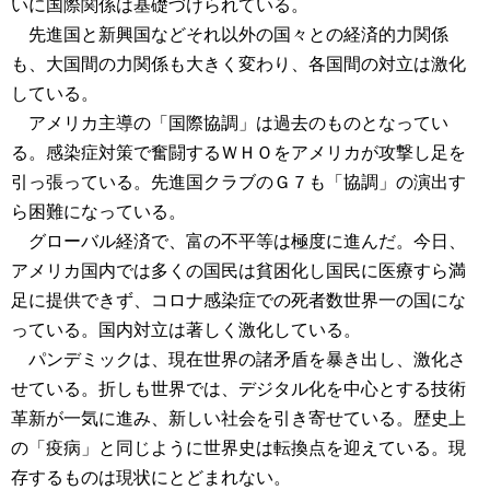
いに国際関係は基礎づけられている。
先進国と新興国などそれ以外の国々との経済的力関係
も、大国間の力関係も大きく変わり、各国間の対立は激化
している。
アメリカ主導の「国際協調」は過去のものとなってい
る。感染症対策で奮闘するＷＨＯをアメリカが攻撃し足を
引っ張っている。先進国クラブのＧ７も「協調」の演出す
ら困難になっている。
グローバル経済で、富の不平等は極度に進んだ。今日、
アメリカ国内では多くの国民は貧困化し国民に医療すら満
足に提供できず、コロナ感染症での死者数世界一の国にな
っている。国内対立は著しく激化している。
パンデミックは、現在世界の諸矛盾を暴き出し、激化さ
せている。折しも世界では、デジタル化を中心とする技術
革新が一気に進み、新しい社会を引き寄せている。歴史上
の「疫病」と同じように世界史は転換点を迎えている。現
存するものは現状にとどまれない。