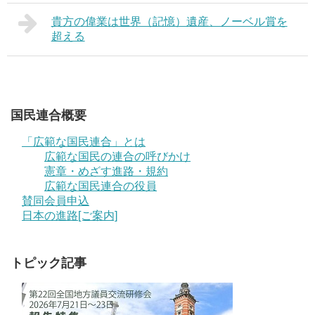
貴方の偉業は世界（記憶）遺産、ノーベル賞を
超える
国民連合概要
「広範な国民連合」とは
広範な国民の連合の呼びかけ
憲章・めざす進路・規約
広範な国民連合の役員
賛同会員申込
日本の進路[ご案内]
トピック記事