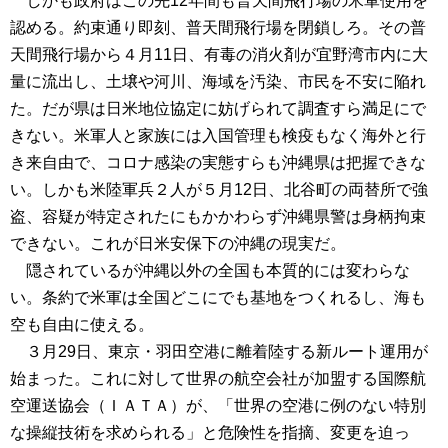
しかも政府はこの先12年間も普天間飛行場の米軍使用を
認める。約束通り即刻、普天間飛行場を閉鎖しろ。その普
天間飛行場から４月11日、有毒の消火剤が宜野湾市内に大
量に流出し、土壌や河川、海域を汚染、市民を不安に陥れ
た。だが県は日米地位協定に妨げられて調査すら満足にで
きない。米軍人と家族には入国管理も検疫もなく海外と行
き来自由で、コロナ感染の実態すらも沖縄県は把握できな
い。しかも米陸軍兵２人が５月12日、北谷町の両替所で強
盗、容疑が特定されたにもかかわらず沖縄県警は身柄拘束
できない。これが日米安保下の沖縄の現実だ。
隠されているが沖縄以外の全国も本質的には変わらな
い。条約で米軍は全国どこにでも基地をつくれるし、海も
空も自由に使える。
３月29日、東京・羽田空港に離着陸する新ルート運用が
始まった。これに対して世界の航空会社が加盟する国際航
空運送協会（ＩＡＴＡ）が、「世界の空港に例のない特別
な操縦技術を求められる」と危険性を指摘、変更を迫っ