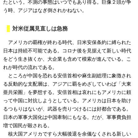
たという。不測の事態はいつでもあり得る。巨像２頭が争
う時、アジアはなぎ倒されかねない。
対米従属見直しは急務
アメリカの覇権が終わる時代、日米安保条約に縛られた
日本は持続不可能である。コロナ後を見据えて新しい時代
をどう生き抜くか、大企業も含めて模索が進んでいる。こ
れが時代の流れである。
ところが中国を恐れる安倍首相や麻生副総理に象徴され
る反動的な支配層は、アジアに覇をめざしていわば「大東
亜共栄圏」を夢想する。安倍首相は哀れにもアメリカに頼
って中国に対抗しようとしている。アメリカは日本を助け
るつもりはないが、武器を売りつけるには好都合である。
日本の軍事大国化は中国牽制にもなる。だが、軍事費負担
増で国民が殺される。
核大国アメリカですら大幅後退を余儀なくされる新しい