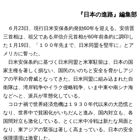
『日本の進路』編集部
６月23日、現行日米安保条約発効60年を迎える。安倍晋
三首相は、祖父である岸信介元首相が60年前条約に調印し
た１月19日、「１００年先まで、日米同盟を堅牢に」とア
メリカに誓った。
日米安保条約に基づく日米同盟と米軍駐留は、日本の国
家主権を著しく損ない、国民のいのちと安全を脅かしアジ
アの平和の脅威となってきた。日米同盟に組み込まれた自
衛隊は、湾岸戦争やイラク侵略戦争、いま中東や南シナ海
などへと、派兵が常態化している。
コロナ禍で世界経済危機は１９３０年代以来の大恐慌と
なり、世界中で貧困化がいちだんと進み、国内対立も、各
国間対立も激化している。とくに米中冷戦は新たな局面と
なり、東アジアの緊張は著しく高まっている。日本の安全
保障環境は激変した。