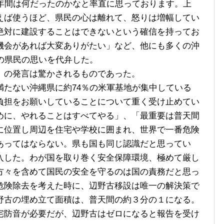
0年間は何だったのかなと率直に思っております。上
えば使うほど、県民の心は離れて、怒りは増幅してい
絶対に建設することはできないという確信を持ってお
機会があれば大変ありがたい」など、他にも多くの沖
の県民の思いを代弁した。
の発言は驚かされるものであった。
たない沖縄県に約74％の米軍基地が集中している
負担をお願いしていることについて重く受け止めてい
めに、やれることはすべてやる」、「最重要は普天間
に位置し周辺を住宅や学校に囲まれ、世界で一番危険
あってはならない。県も国も同じ認識だと思ってい
入した。わが国を取り巻く安全保障環境、極めて厳し
方々を含めて国民の安全を守るのは国の責務だと思っ
危険除去を考えた時に、辺野古移設は唯一の解決策で
野古の埋め立て面積は、普天間の約３分の１になる。
宅防音が必要だが、辺野古はゼロになると報告を受け