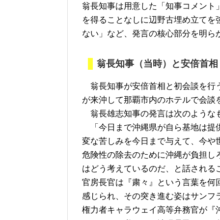
翁長知事は用意した「知事コメント
を得ることなしに辺野古埋め立てを
ない」など、発言の核心部分を明ら
翁長知事（当時）と安倍首相
翁長知事が安倍首相と初会談を行う
が来沖して那覇市内のホテルで会談
翁長雄志知事の発言は次のような
「今日まで沖縄県が自ら基地は提供
変な苦しみを今日まで与えて、今や
危険性の除去のために沖縄が負担し
はどう考えているのだ、と話される
官房長官は『粛々』という言葉を何
感じられ、その突き進む姿はサンフ
権力者キャラウェイ高等弁務官が『