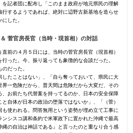
」を記者団に配布し「このまま政府が地元県民の理解
強行するようであれば、絶対に辺野古新基地を造らせ
かにした。
 ＆ 菅官房長官（当時・現首相）の対話
直前の４月５日には、当時の菅官房長官（現首相）
を行った。今、振り返っても象徴的な会談だった。
ものだった。
したことはない」、「自ら奪っておいて、県民に大
世界一危険だから、普天間は危険だから大変だ、その
ろ、お前たち代替案を持ってるのか、日本の安全保障
こと自体が日本の政治の堕落ではないか」、「（菅）
回も使われる。問答無用という姿勢が埋め立て工事に
ランシスコ講和条約で米軍政下に置かれた沖縄で最高
沖縄の自治は神話である』と言ったのと重なり合う感