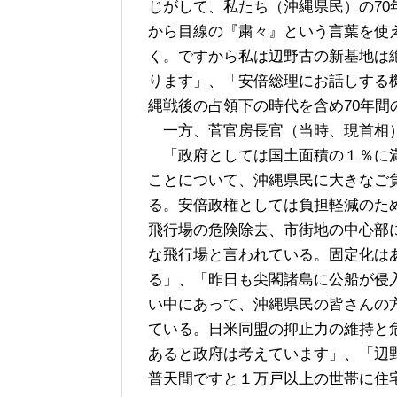
じがして、私たち（沖縄県民）の7
から目線の『粛々』という言葉を使
く。ですから私は辺野古の新基地は
ります」、「安倍総理にお話しする
縄戦後の占領下の時代を含め70年間
一方、菅官房長官（当時、現首相）
「政府としては国土面積の１％に満
ことについて、沖縄県民に大きなご
る。安倍政権としては負担軽減のた
飛行場の危険除去、市街地の中心部
な飛行場と言われている。固定化は
る」、「昨日も尖閣諸島に公船が侵
い中にあって、沖縄県民の皆さんの
ている。日米同盟の抑止力の維持と
あると政府は考えています」、「辺
普天間ですと１万戸以上の世帯に住