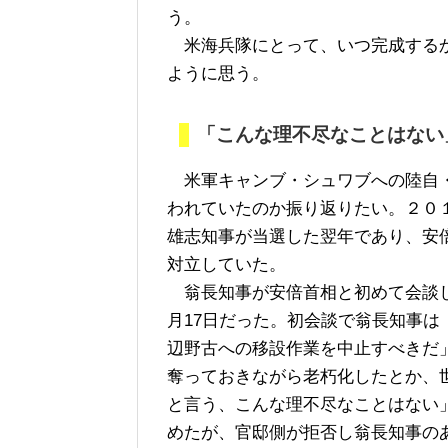
う。
米海兵隊にとって、いつ完成するか
ように思う。
「こんな理不尽なことはない
米軍キャンブ・シュワブへの陸自・
われていたのか振り返りたい。２０
雄志知事が当選した翌年であり、安
対立していた。
翁長知事が安倍首相と初めて会談した
月17日だった。初会談で翁長知事
辺野古への移設作業を中止すべきだ
奪っておきながら老朽化したとか、
と言う、こんな理不尽なことはない
めたが、官邸側が拒否し翁長知事の