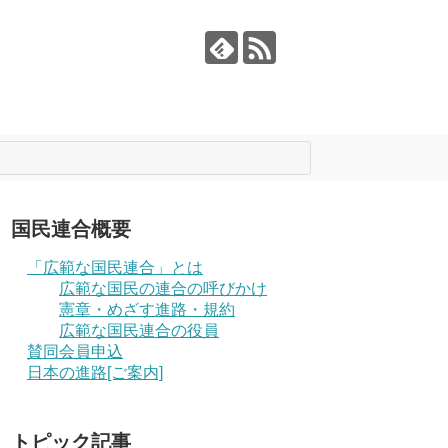
国民連合概要
「広範な国民連合」とは
広範な国民の連合の呼びかけ
憲章・めざす進路・規約
広範な国民連合の役員
賛同会員申込
日本の進路[ご案内]
トピック記事