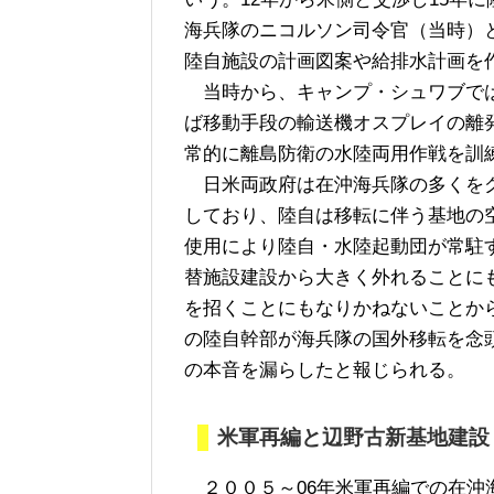
海兵隊のニコルソン司令官（当時）
陸自施設の計画図案や給排水計画を
当時から、キャンプ・シュワブでは
ば移動手段の輸送機オスプレイの離
常的に離島防衛の水陸両用作戦を訓
日米両政府は在沖海兵隊の多くをグ
しており、陸自は移転に伴う基地の
使用により陸自・水陸起動団が常駐
替施設建設から大きく外れることに
を招くことにもなりかねないことか
の陸自幹部が海兵隊の国外移転を念
の本音を漏らしたと報じられる。
米軍再編と辺野古新基地建設
２００５～06年米軍再編での在沖