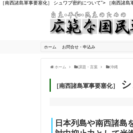
［南西諸島軍事要塞化］ シュワブ密約について">
［南西諸島軍
ホーム
お問合せ・申込み
ホーム
課題・言葉
沖縄
シ
［南西諸島軍事要塞化］
日本列島や南西諸島