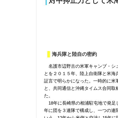
対中抑止力として米
海兵隊と陸自の密約
名護市辺野古の米軍キャンブ・シュ
とを２０１５年、陸上自衛隊と米海
証言で明らかになった。一時的に米
と、共同通信と沖縄タイムス合同取
た。
18年に長崎県の相浦駐屯地で発足
年に団を３連隊で構成し、一つの連
いう。12年から米側と交渉し15年