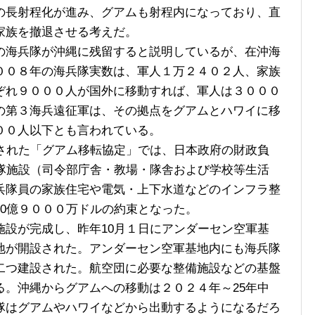
長射程化が進み、グアムも射程内になっており、直
家族を撤退させる考えだ。
海兵隊が沖縄に残留すると説明しているが、在沖海
００８年の海兵隊実数は、軍人１万２４０２人、家族
ぞれ９０００人が国外に移動すれば、軍人は３０００
の第３海兵遠征軍は、その拠点をグアムとハワイに移
００人以下とも言われている。
された「グアム移転協定」では、日本政府の財政負
兵隊施設（司令部庁舎・教場・隊舎および学校等生活
兵隊員の家族住宅や電気・上下水道などのインフラ整
0億９０００万ドルの約束となった。
設が完成し、昨年10月１日にアンダーセン空軍基
地が開設された。アンダーセン空軍基地内にも海兵隊
二つ建設された。航空団に必要な整備施設などの基盤
る。沖縄からグアムへの移動は２０２４年～25年中
隊はグアムやハワイなどから出動するようになるだろ