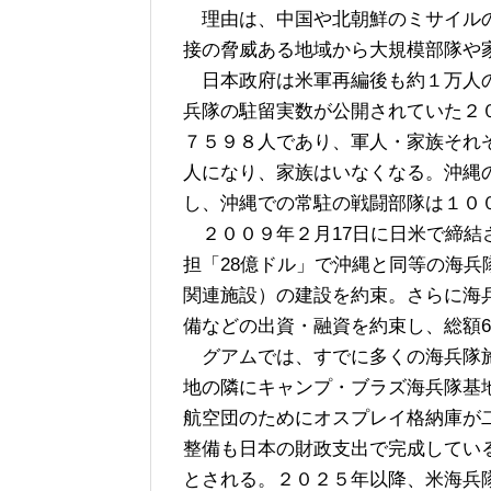
理由は、中国や北朝鮮のミサイルの
接の脅威ある地域から大規模部隊や
日本政府は米軍再編後も約１万人の
兵隊の駐留実数が公開されていた２
７５９８人であり、軍人・家族それ
人になり、家族はいなくなる。沖縄
し、沖縄での常駐の戦闘部隊は１０
２００９年２月17日に日米で締結
担「28億ドル」で沖縄と同等の海
関連施設）の建設を約束。さらに海
備などの出資・融資を約束し、総額6
グアムでは、すでに多くの海兵隊施
地の隣にキャンプ・ブラズ海兵隊基
航空団のためにオスプレイ格納庫が
整備も日本の財政支出で完成してい
とされる。２０２５年以降、米海兵