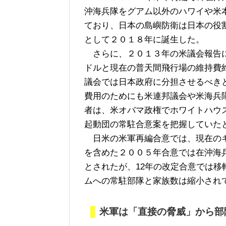
沖海兵隊をグアム以外のハワイや米
ており、日本の島嶼防衛は日本の役
として２０１８年に誕生した。
さらに、２０１３年の米議会報告に
ドルと現在の普天間飛行場の維持費
議会では日本政府に分担させるべき
費用のためにも米連邦議会や米海兵
者は、米オバマ政権でホワイトハウ
起動団の常駐合意案を把握していた
日米の米軍再編合意では、現在のキ
を含めた２００５年合意では在沖海
とされたが、12年の改定合意では
ムへの常駐部隊と家族数は縮小され
米軍は「直接の脅威」から部