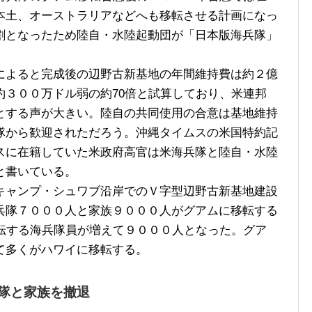
本土、オーストラリアなどへも移転させる計画になっ
割となったため陸自・水陸起動団が「日本版海兵隊」
よると完成後の辺野古新基地の年間維持費は約２億
約３００万ドル弱の約70倍と試算しており、米連邦
とする声が大きい。陸自の共同使用の合意は基地維持
隊から歓迎されただろう。沖縄タイムスの米国特約記
スに在籍していた米政府高官は米海兵隊と陸自・水陸
と書いている。
ャンプ・シュワブ沿岸でのＶ字型辺野古新基地建設
兵隊７０００人と家族９０００人がグアムに移転する
移転する海兵隊員が増えて９０００人となった。グア
て多くがハワイに移転する。
隊と家族を撤退