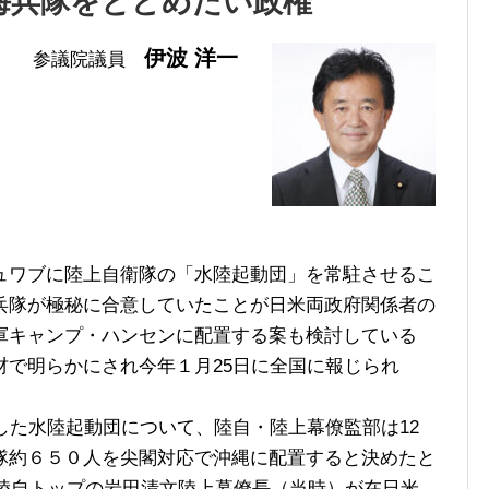
海兵隊をとどめたい政権
伊波 洋一
参議院議員
ワブに陸上自衛隊の「水陸起動団」を常駐させるこ
兵隊が極秘に合意していたことが日米両政府関係者の
軍キャンプ・ハンセンに配置する案も検討している
材で明らかにされ今年１月25日に全国に報じられ
した水陸起動団について、陸自・陸上幕僚監部は12
隊約６５０人を尖閣対応で沖縄に配置すると決めたと
に陸自トップの岩田清文陸上幕僚長（当時）が在日米