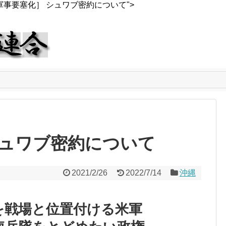
事要塞化］ シュワブ密約について">
ュワブ密約について
2021/2/26
2022/7/14
沖縄
を戦場と位置付ける米軍