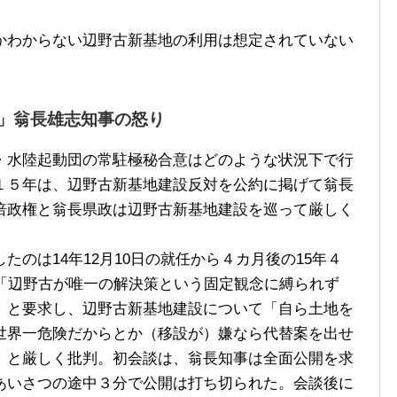
わからない辺野古新基地の利用は想定されていない
」翁長雄志知事の怒り
水陸起動団の常駐極秘合意はどのような状況下で行
１５年は、辺野古新基地建設反対を公約に掲げて翁長
倍政権と翁長県政は辺野古新基地建設を巡って厳しく
のは14年12月10日の就任から４カ月後の15年４
は「辺野古が唯一の解決策という固定観念に縛られず
」と要求し、辺野古新基地建設について「自ら土地を
世界一危険だからとか（移設が）嫌なら代替案を出せ
」と厳しく批判。初会談は、翁長知事は全面公開を求
あいさつの途中３分で公開は打ち切られた。会談後に