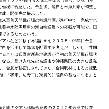
と極秘に合意した。合意後、陸自と米海兵隊が調整し
作成、関係先に提示した。
米軍普天間飛行場の移設計画が進行中で、完成すれ
発着や水陸両用車の海自輸送艦への搭載が可能で、恒
練できるためという。
アムなどに移す再編計画を２００５～06年に合意
空白を活用して部隊を配置する考えだ。しかし、共同
することは辺野古新基地建設が当初の普天間飛行場代
もなる。受け入れ先の名護市や沖縄県民の大きな反発
ら、合意が秘密にされてきた。合同取材によると複数
頭に「将来、辺野古は実質的に陸自の基地になる」と
海兵隊のグアム移転合意後の２０１２年合意では在