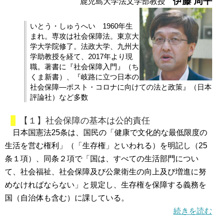
伊藤 周平
鹿児島大学法文学部教授
いとう・しゅうへい 1960年生
まれ。専攻は社会保障法。東京大
学大学院修了。法政大学、九州大
学助教授を経て、2017年より現
職。著書に『社会保障入門』（ち
くま新書）、『岐路に立つ日本の
社会保障―ポスト・コロナに向けての法と政策』（日本
評論社）など多数
【１】社会保障の基本は公的責任
日本国憲法25条は、国民の「健康で文化的な最低限度の
生活を営む権利」（「生存権」といわれる）を明記し（25
条１項）、同条２項で「国は、すべての生活部門につい
て、社会福祉、社会保障及び公衆衛生の向上及び増進に努
めなければならない」と規定し、生存権を保障する義務を
国（自治体も含む）に課している。
続きを読む