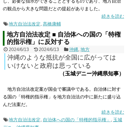
し、必要な指示ができることとするものであり、地方自治
の観点から大きな問題だとの提起がありました。
続きを読む
地方自治法改定
,
髙橋康輔
地方自治法改定 ■ 自治体への国の「特権
的指示権」に反対する
2024/6/13
2024/6/13
沖縄
,
地方
沖縄のような抵抗が全国に広がっては
いけないと政府は思っている
（玉城デニー沖縄県知事）
地方自治法改定案が国会で審議中である。自治体に対す
る国の「特権的指示権」を地方自治法の中に新たに盛り込
んだ法案だ。
続きを読む
地方自治法改定
,
自治体への国の「特権的指示権」
,
玉城