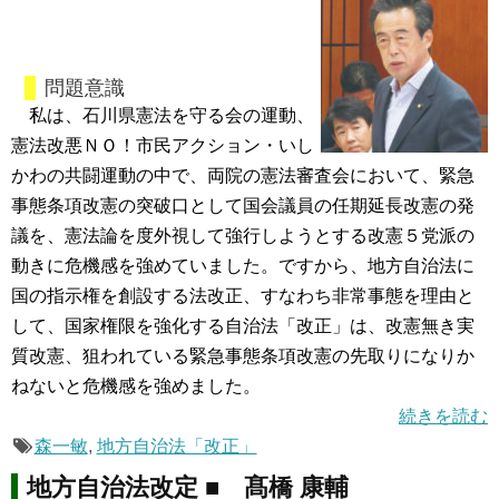
問題意識
私は、石川県憲法を守る会の運動、
憲法改悪ＮＯ！市民アクション・いし
かわの共闘運動の中で、両院の憲法審査会において、緊急
事態条項改憲の突破口として国会議員の任期延長改憲の発
議を、憲法論を度外視して強行しようとする改憲５党派の
動きに危機感を強めていました。ですから、地方自治法に
国の指示権を創設する法改正、すなわち非常事態を理由と
して、国家権限を強化する自治法「改正」は、改憲無き実
質改憲、狙われている緊急事態条項改憲の先取りになりか
ねないと危機感を強めました。
続きを読む
森一敏
,
地方自治法「改正」
地方自治法改定 ■ 髙橋 康輔