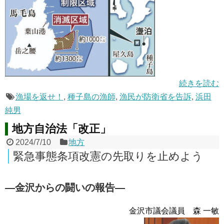
続きを読む
漁場を返せ！
,
種子島の漁師
,
漁民が防衛省を告訴
,
浜田
純男
地方自治法「改正」
2024/7/10
地方
緊急事態条項改憲の先取りを止めよう
―金沢からの闘いの報告―
金沢市議会議員 森 一敏