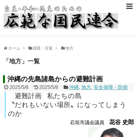
ホーム
課題・言葉
地方
「
地方
」
一覧
沖縄の先島諸島からの避難計画
2025/5/8
2025/5/8
沖縄
,
地方
,
安全保障・防衛
避難計画 私たちの島
〝だれもいない場所〟になってしまう
のか
花谷 史郎
石垣市議会議員