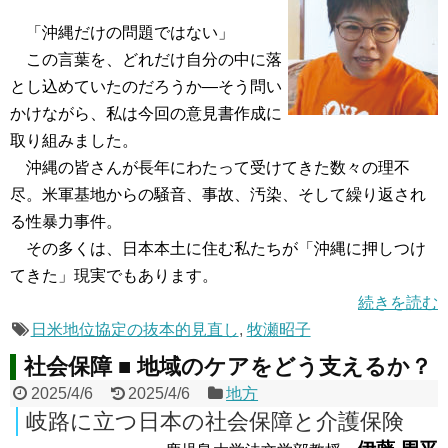
「沖縄だけの問題ではない」
この言葉を、どれだけ自分の中に落
とし込めていたのだろうか―そう問い
かけながら、私は今回の意見書作成に
取り組みました。
沖縄の皆さんが長年にわたって受けてきた数々の理不
尽。米軍基地からの騒音、事故、汚染、そして繰り返され
る性暴力事件。
その多くは、日本本土に住む私たちが「沖縄に押しつけ
てきた」現実でもあります。
続きを読む
日米地位協定の抜本的見直し
,
牧瀬昭子
社会保障 ■ 地域のケアをどう支えるか？
2025/4/6
2025/4/6
地方
岐路に立つ日本の社会保障と介護保険