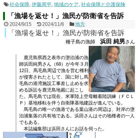
社会保障
,
伊藤周平
,
地域のケア
,
社会保障と介護保険
「漁場を返せ！」漁民が防衛省を告訴
2024/9/15
2024/11/6
地方
「漁場を返せ！」漁民が防衛省を告訴
浜田 純男
種子島の漁師
さん
鹿児島県西之表市の塰泊浦の漁
師浜田純男さん（68）が今年３月
12日、馬毛島周辺で漁を営む権利
が侵害されたとして、国に対し馬
毛島の港湾施設工事差し止めを求
める訴訟を鹿児島地裁に起こし
た。馬毛島では現在、米軍陸上空母離着陸訓練（ＦＣＬ
Ｐ）基地移転を伴う自衛隊基地建設が進んでいる。
馬毛島の唯一の漁港である葉山港の周辺は、対岸の塰
泊浦集落の共有地である。浜田さんはその地権者の一人
でもある。
本誌編集部は浜田さんにお話を伺った。