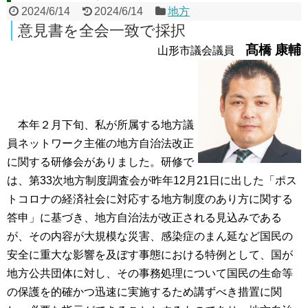
2024/6/14
2024/6/14
地方
意見書を全会一致で採択
髙橋 康輔
山形市議会議員
本年２月下旬、私が所属する地方議
員ネットワーク主催の地方自治法改正
に関する研修会がありました。研修で
は、第33次地方制度調査会が昨年12月21日に出した「ポス
トコロナの経済社会に対応する地方制度のあり方に関する
答申」に基づき、地方自治法が改正される見込みである
が、その内容が大規模な災害、感染症のまん延など国民の
安全に重大な影響を及ぼす事態における特例として、国が
地方公共団体に対し、その事務処理について国民の生命等
の保護を的確かつ迅速に実施するため講ずべき措置に関