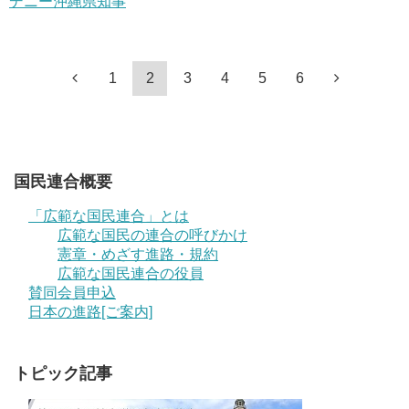
デニー沖縄県知事
1
2
3
4
5
6
国民連合概要
「広範な国民連合」とは
広範な国民の連合の呼びかけ
憲章・めざす進路・規約
広範な国民連合の役員
賛同会員申込
日本の進路[ご案内]
トピック記事