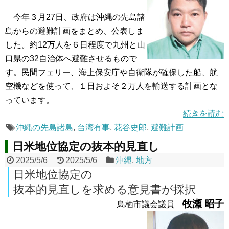
今年３月27日、政府は沖縄の先島諸
島からの避難計画をまとめ、公表しま
した。約12万人を６日程度で九州と山
口県の32自治体へ避難させるもので
す。民間フェリー、海上保安庁や自衛隊が確保した船、航
空機などを使って、１日およそ２万人を輸送する計画とな
っています。
続きを読む
沖縄の先島諸島
,
台湾有事
,
花谷史郎
,
避難計画
日米地位協定の抜本的見直し
2025/5/6
2025/5/6
沖縄
,
地方
日米地位協定の
抜本的見直しを求める意見書が採択
牧瀬 昭子
鳥栖市議会議員