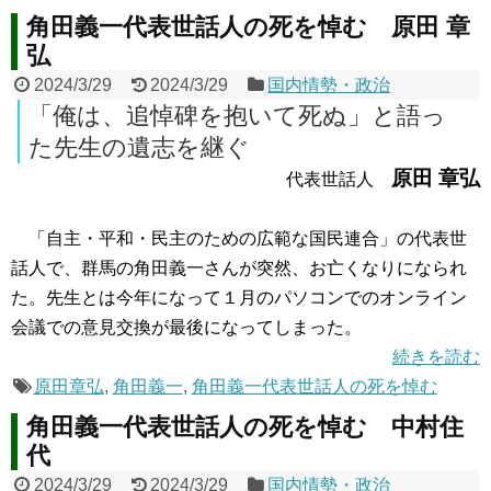
角田義一代表世話人の死を悼む 原田 章
弘
2024/3/29
2024/3/29
国内情勢・政治
「俺は、追悼碑を抱いて死ぬ」と語っ
た先生の遺志を継ぐ
原田 章弘
代表世話人
「自主・平和・民主のための広範な国民連合」の代表世
話人で、群馬の角田義一さんが突然、お亡くなりになられ
た。先生とは今年になって１月のパソコンでのオンライン
会議での意見交換が最後になってしまった。
続きを読む
原田章弘
,
角田義一
,
角田義一代表世話人の死を悼む
角田義一代表世話人の死を悼む 中村住
代
2024/3/29
2024/3/29
国内情勢・政治