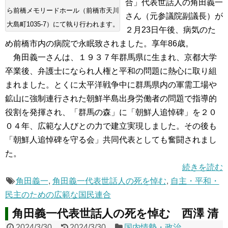
合」代表世話人の角田義一
ら前橋メモリードホール（前橋市天川
さん（元参議院副議長）が
大島町1035-7）にて執り行われます。
２月23日午後、病気のた
め前橋市内の病院で永眠致されました。享年86歳。
角田義一さんは、１９３７年群馬県に生まれ、京都大学
卒業後、弁護士になられ人権と平和の問題に熱心に取り組
まれました。とくに太平洋戦争中に群馬県内の軍需工場や
鉱山に強制連行された朝鮮半島出身労働者の問題で指導的
役割を発揮され、「群馬の森」に「朝鮮人追悼碑」を２０
０４年、広範な人びとの力で建立実現しました。その後も
「朝鮮人追悼碑を守る会」共同代表としても奮闘されまし
た。
続きを読む
角田義一
,
角田義一代表世話人の死を悼む
,
自主・平和・
民主のための広範な国民連合
角田義一代表世話人の死を悼む 西澤 清
2024/3/30
2024/3/30
国内情勢・政治