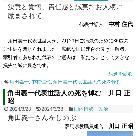
決意と覚悟、責任感と誠実なお人柄に
励まされて
中村 住代
代表世話人
角田義一代表世話人が、2月23日ご病気のために86歳の
ご生涯を閉じられました。広範な国民連合の良き理解者、
牽引者であられた代表のご逝去は、私たちにとって大きな
損失で誠に残念です。
続きを読む
角田義一
,
中村住代
,
角田義一代表世話人の死を悼む
角田義一代表世話人の死を悼む 川口 正
昭
2024/3/28
2024/3/28
国内情勢・政治
角田義一さんをしのぶ
川口 正昭
群馬県教職員組合