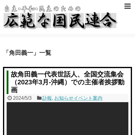
「
角田義一
」
一覧
故角田義一代表世話人、全国交流集会
（2023年3月-沖縄）での主催者挨拶動
画
2024/5/3
訃報
,
お知らせイベント案内