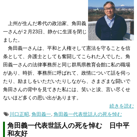
上州が生んだ希代の政治家、角田義
一さんが２月23日、静かに生涯を閉じ
ました。
角田義一さんは、平和と人権そして憲法を守ることを信
条として、弁護士としても奮闘してこられた人でした。角
田義一さんの法律事務所と同じ群馬県教育会館に私の職場
があり、時折、事務所に呼ばれて、政情について話を伺っ
たり、励ましをいただいたりしながら、さまざまな闘いで
角田さんの背中を見てきた私には、笑いと涙、言い尽くせ
ないほど多くの思い出があります。
続きを読む
川口正昭
,
角田義一
,
角田義一代表世話人の死を悼む
角田義一代表世話人の死を悼む 日中平
和友好