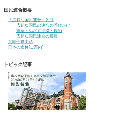
国民連合概要
「広範な国民連合」とは
広範な国民の連合の呼びかけ
憲章・めざす進路・規約
広範な国民連合の役員
賛同会員申込
日本の進路[ご案内]
トピック記事