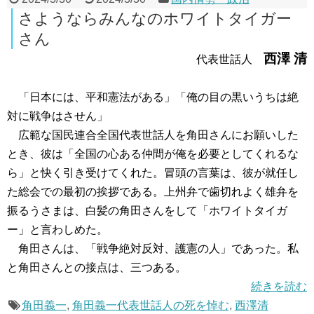
さようならみんなのホワイトタイガー
さん
西澤 清
代表世話人
「日本には、平和憲法がある」「俺の目の黒いうちは絶
対に戦争はさせん」
広範な国民連合全国代表世話人を角田さんにお願いした
とき、彼は「全国の心ある仲間が俺を必要としてくれるな
ら」と快く引き受けてくれた。冒頭の言葉は、彼が就任し
た総会での最初の挨拶である。上州弁で歯切れよく雄弁を
振るうさまは、白髪の角田さんをして「ホワイトタイガ
ー」と言わしめた。
角田さんは、「戦争絶対反対、護憲の人」であった。私
と角田さんとの接点は、三つある。
続きを読む
角田義一
,
角田義一代表世話人の死を悼む
,
西澤清