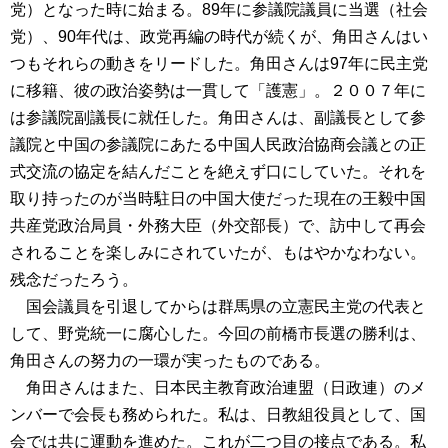
党）となった時に始まる。89年に参議院議員に当選（社会
党）、90年代は、政党再編の時代が続くが、角田さんはい
つもそれらの動きをリードした。角田さんは97年に民主党
に移籍、彼の政治姿勢は一貫して「護憲」。２００７年に
は参議院副議長に就任した。角田さんは、副議長として参
議院と中国の参議院にあたる中国人民政治協商会議との正
式交流の協定を結んだことを絶えず口にしていた。それを
取り持ったのが当時駐日の中国大使だった現在の王毅中国
共産党政治局員・外務大臣（外交部長）で、訪中して再会
されることを楽しみにされていたが、もはやかなわない。
残念だったろう。
国会議員を引退してからは群馬県の立憲民主党の代表と
して、野党統一に腐心した。今回の前橋市長選の勝利は、
角田さんの努力の一環が実ったものである。
角田さんはまた、日本民主教育政治連盟（日政連）のメ
ンバーで会長も務められた。私は、日教組役員として、国
会では共に運動を進めた。これが二つ目の接点である。私