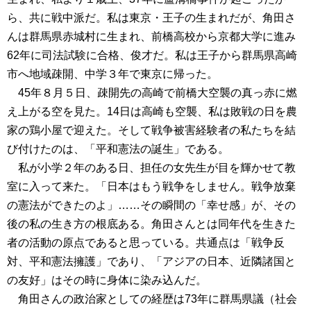
ら、共に戦中派だ。私は東京・王子の生まれだが、角田さ
んは群馬県赤城村に生まれ、前橋高校から京都大学に進み
62年に司法試験に合格、俊才だ。私は王子から群馬県高崎
市へ地域疎開、中学３年で東京に帰った。
45年８月５日、疎開先の高崎で前橋大空襲の真っ赤に燃
え上がる空を見た。14日は高崎も空襲、私は敗戦の日を農
家の鶏小屋で迎えた。そして戦争被害経験者の私たちを結
び付けたのは、「平和憲法の誕生」である。
私が小学２年のある日、担任の女先生が目を輝かせて教
室に入って来た。「日本はもう戦争をしません。戦争放棄
の憲法ができたのよ」……その瞬間の「幸せ感」が、その
後の私の生き方の根底ある。角田さんとは同年代を生きた
者の活動の原点であると思っている。共通点は「戦争反
対、平和憲法擁護」であり、「アジアの日本、近隣諸国と
の友好」はその時に身体に染み込んだ。
角田さんの政治家としての経歴は73年に群馬県議（社会