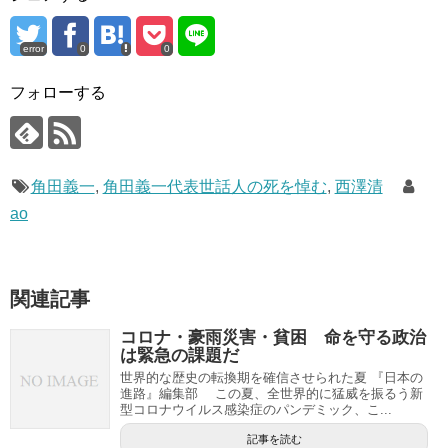
error
0
0
フォローする
角田義一
,
角田義一代表世話人の死を悼む
,
西澤清
ao
関連記事
コロナ・豪雨災害・貧困 命を守る政治
は緊急の課題だ
世界的な歴史の転換期を確信させられた夏 『日本の
進路』編集部 この夏、全世界的に猛威を振るう新
型コロナウイルス感染症のパンデミック、こ...
記事を読む