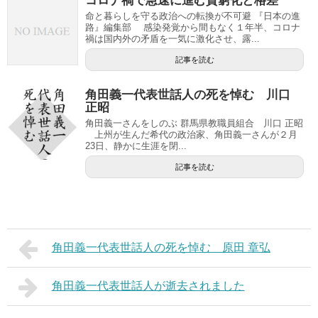
コロナ禍で急速に進む貧窮化と格差
命と暮らしを守る政治への転換が不可避 『日本の進
路』編集部 感染発覚から間もなく１年半、コロナ
禍は国内外の矛盾を一気に激化させ、露...
記事を読む
角田義一代表世話人の死を悼む 川口
正昭
角田義一さんをしのぶ 群馬県教職員組合 川口 正昭
上州が生んだ希代の政治家、角田義一さんが２月
23日、静かに生涯を閉...
記事を読む
角田義一代表世話人の死を悼む 原田 章弘
角田義一代表世話人が逝去されました