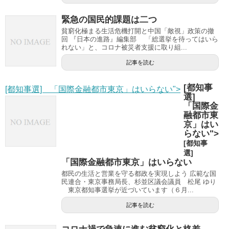
緊急の国民的課題は二つ
貧窮化極まる生活危機打開と中国「敵視」政策の撤
回 『日本の進路』編集部 「総選挙を待ってはいら
れない」と、コロナ被災者支援に取り組...
記事を読む
[都知事
[都知事選] 「国際金融都市東京」はいらない">
選]
「国際金
融都市東
京」はい
らない">
[都知事
選]
「国際金融都市東京」はいらない
都民の生活と営業を守る都政を実現しよう 広範な国
民連合・東京事務局長、杉並区議会議員 松尾 ゆり
東京都知事選挙が近づいています（６月...
記事を読む