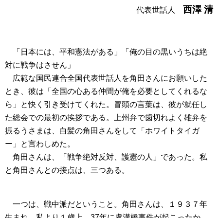
西澤 清
代表世話人
「日本には、平和憲法がある」「俺の目の黒いうちは絶
対に戦争はさせん」
広範な国民連合全国代表世話人を角田さんにお願いした
とき、彼は「全国の心ある仲間が俺を必要としてくれるな
ら」と快く引き受けてくれた。冒頭の言葉は、彼が就任し
た総会での最初の挨拶である。上州弁で歯切れよく雄弁を
振るうさまは、白髪の角田さんをして「ホワイトタイガ
ー」と言わしめた。
角田さんは、「戦争絶対反対、護憲の人」であった。私
と角田さんとの接点は、三つある。
一つは、戦中派だということ。角田さんは、１９３７年
生まれ、私より１歳上、37年に盧溝橋事件が起こったか