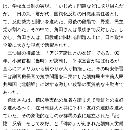
は、学校五日制の実現、「いじめ」問題などに取り組んだ
が、「日の丸・君が代」国旗化反対の日教組責任者とし
て、反動勢力と闘いを進めた。最後の段階で、野党、民主
党が割れた。その中で、角田さんは最後まで反対した。し
かし、角田さんは、日教組に関わる問題以上に、日本政治
全般に大きな視点で活躍された。
三つ目の接点は、「アジア諸国との友好」である。02
年、小泉首相（当時）が訪朝し、平壌宣言が結ばれるが、
直ちにアメリカから横やりが入り頓挫した。その時安倍晋
三は副官房長官で拉致問題を口実にした朝鮮民主主義人民
共和国（北朝鮮）に対する激しい攻撃の実質的な主動者で
あった。
角田さんは、植民地支配の反省を踏まえて朝鮮との友好
を進めるべく、在日朝鮮人と共に平和・友好の運動を進め
ていた。その象徴的なものが群馬の森に建立された「記
憶 反省 そして友好」と「碑銘」が刻まれた朝鮮人労働