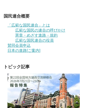
国民連合概要
「広範な国民連合」とは
広範な国民の連合の呼びかけ
憲章・めざす進路・規約
広範な国民連合の役員
賛同会員申込
日本の進路[ご案内]
トピック記事