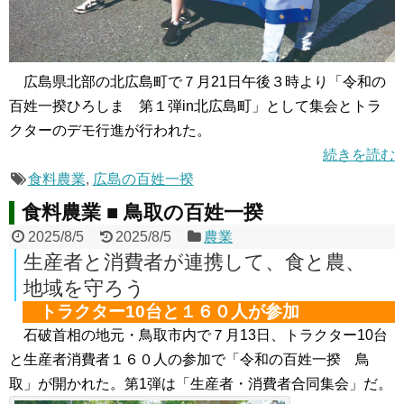
広島県北部の北広島町で７月21日午後３時より「令和の
百姓一揆ひろしま 第１弾in北広島町」として集会とトラ
クターのデモ行進が行われた。
続きを読む
食料農業
,
広島の百姓一揆
食料農業 ■ 鳥取の百姓一揆
2025/8/5
2025/8/5
農業
生産者と消費者が連携して、食と農、
地域を守ろう
トラクター10台と１６０人が参加
石破首相の地元・鳥取市内で７月13日、トラクター10台
と生産者消費者１６０人の参加で「令和の百姓一揆 鳥
取」が開かれた。第1弾は「生産者・消費者合同集会」だ。