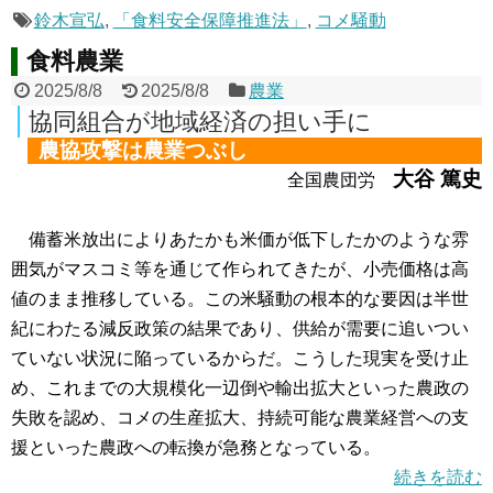
鈴木宣弘
,
「食料安全保障推進法」
,
コメ騒動
食料農業
2025/8/8
2025/8/8
農業
協同組合が地域経済の担い手に
農協攻撃は農業つぶし
大谷 篤史
全国農団労
備蓄米放出によりあたかも米価が低下したかのような雰
囲気がマスコミ等を通じて作られてきたが、小売価格は高
値のまま推移している。この米騒動の根本的な要因は半世
紀にわたる減反政策の結果であり、供給が需要に追いつい
ていない状況に陥っているからだ。こうした現実を受け止
め、これまでの大規模化一辺倒や輸出拡大といった農政の
失敗を認め、コメの生産拡大、持続可能な農業経営への支
援といった農政への転換が急務となっている。
続きを読む