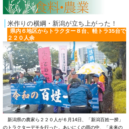
米作りの横綱・新潟が立ち上がった！
県内６地区からトラクター８台、軽トラ35台で
２２０人余
新潟県の農家ら２２０人が６月14日、「新潟百姓一揆」
のトラクターデモを行った。あいにくの雨の中、「未来の