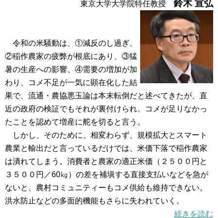
鈴木 宣弘
東京大学大学院特任教授
令和の米騒動は、①減反のし過ぎ、
②稲作農家の疲弊が根底にあり、③猛
暑の生産への影響、④需要の増加が加
わり、コメ不足が一気に顕在化した結
果で、流通・農協悪玉論は本末転倒だと述べてきたが、直
近の政府の検証でもそれが裏付けられ、コメが足りなかっ
たことを認めて増産に舵を切ると言う。
しかし、そのために、相変わらず、規模拡大とスマート
農業と輸出だと言っているだけでは、米価下落で稲作農家
は潰れてしまう。消費者と農家の適正米価（２５００円と
３５００円／60㎏）の差を補塡する直接支払いなどを急が
ないと、農村コミュニティーもコメ供給も維持できない。
洪水防止などの多面的機能もさらに失われていく。
続きを読む