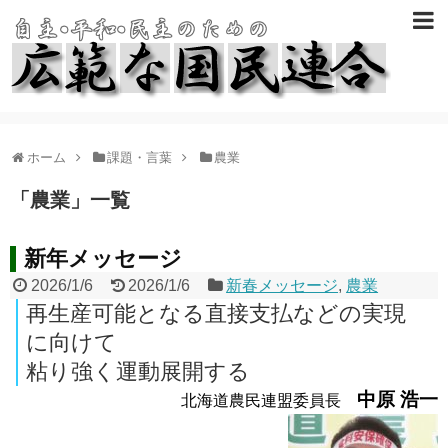
ホーム
課題・言葉
農業
「
農業
」
一覧
新年メッセージ
2026/1/6
2026/1/6
新春メッセージ
,
農業
再生産可能となる直接支払などの実現
に向けて
粘り強く運動展開する
中原 浩一
北海道農民連盟委員長