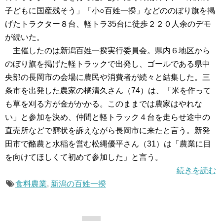
子どもに国産残そう」「小○百姓一揆」などののぼり旗を掲
げたトラクター８台、軽トラ35台に徒歩２２０人余のデモ
が続いた。
主催したのは新潟百姓一揆実行委員会。県内６地区から
のぼり旗を掲げた軽トラックで出発し、ゴールである県中
央部の長岡市の会場に農民や消費者が続々と結集した。三
条市を出発した農家の橘清久さん（74）は、「米を作って
も草を刈る方が金がかかる。このままでは農家はやれな
い」と参加を決め、仲間と軽トラック４台を走らせ途中の
直売所などで窮状を訴えながら長岡市に来たと言う。新発
田市で酪農と水稲を営む松縄優平さん（31）は「農業に目
を向けてほしくて初めて参加した」と言う。
続きを読む
食料農業
,
新潟の百姓一揆