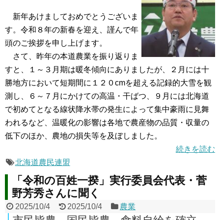
新年あけましておめでとうございま
す。令和８年の新春を迎え、謹んで年
頭のご挨拶を申し上げます。
さて、昨年の本道農業を振り返りま
すと、１～３月期は暖冬傾向にありましたが、２月には十
勝地方において短期間に１２０cmを超える記録的大雪を観
測し、６～７月にかけての高温・干ばつ、９月には北海道
で初めてとなる線状降水帯の発生によって集中豪雨に見舞
われるなど、温暖化の影響は各地で農産物の品質・収量の
低下のほか、農地の損失等を及ぼしました。
続きを読む
北海道農民連盟
「令和の百姓一揆」実行委員会代表・菅
野芳秀さんに聞く
2025/10/4
2025/10/4
農業