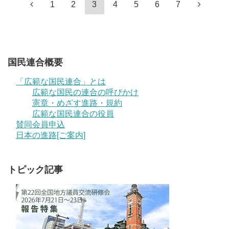
1
2
3
4
5
6
7
国民連合概要
「広範な国民連合」とは
広範な国民の連合の呼びかけ
憲章・めざす進路・規約
広範な国民連合の役員
賛同会員申込
日本の進路[ご案内]
トピック記事