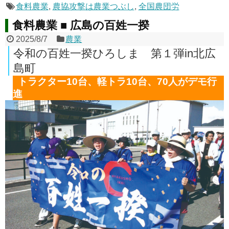
食料農業
,
農協攻撃は農業つぶし
,
全国農団労
食料農業 ■ 広島の百姓一揆
2025/8/7
農業
令和の百姓一揆ひろしま 第１弾in北広
島町
トラクター10台、軽トラ10台、70人がデモ行
進