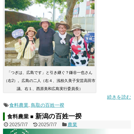
「つぎは、広島です」と引き継ぐ？鎌谷一也さん
（右2）。広島の二人（右４、浅枝久美子安芸高田市
議、右１、西原美和広島実行委員長）
続きを読む
食料農業
,
鳥取の百姓一揆
新潟の百姓一揆
食料農業 ■
2025/7/7
2025/7/7
農業