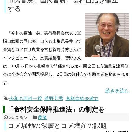
市民皆農、国民皆農。食料自給を確立
する
「令和の百姓一揆」実行委員会代表で置
賜自給圏共同代表、自らも山形県長井市で
養鶏とコメ作り農業を営む菅野芳秀さんに
インタビューした。文責編集部。菅野さん
は、10月27日から札幌市で開催される第21回全国地方議員交流研修
会に全体会合で問題提起し、2日目の分科会でも助言者を務められま
す。
続きを読む
令和の百姓一揆
,
菅野芳秀
,
食料自給を確立
「食料安全保障推進法」の制定を
2025/9/2
農業
コメ騒動の深層とコメ増産の課題