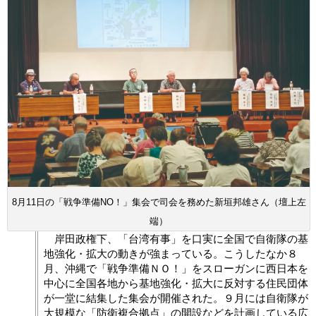
8月11日の「戦争準備NO！」集会で司会を務めた新垣邦雄さん（壇上左
端）
岸田政権下、「台湾有事」を口実に全国で自衛隊の基
地強化・拡大の動きが強まっている。こうしたなか８
月、沖縄で「戦争準備ＮＯ！」をスローガンに西日本を
中心に全国各地から基地強化・拡大に反対する住民団体
が一堂に結集した集会が開催された。９月には自衛隊が
大規模な「防衛複合拠点」の開設などを計画している広