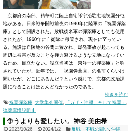
京都府の南部、精華町に陸上自衛隊宇治駐屯地祝園分屯
地がある。日米戦争開戦前夜の1940年に陸軍の「祝園弾薬
庫」として開設された。敗戦後米軍の弾薬庫としても使用
されたが、1960年に自衛隊に移管され、現在に至ってい
る。施設は丘陵地の谷間に置かれ、爆発事故が起こっても
周辺に被害が及ぶことを極力避けるような立地になってい
るため、目立たない。設立当初は「東洋一の弾薬庫」と称
されていたが、近年では、「祝園弾薬庫」の名前くらいは
聞いたが、どこにあるんだ？という感じで、京都の政治課
題になることはほとんどなかったのである。
続きを読む
祝園弾薬庫
,
大学集会開催
,
「ガザ・沖縄、そして祝園」
,
弾薬庫増設阻止
争うよりも愛したい。神谷 美由希
2023/10/26
2024/1/2
反戦・不戦の闘い
,
沖縄