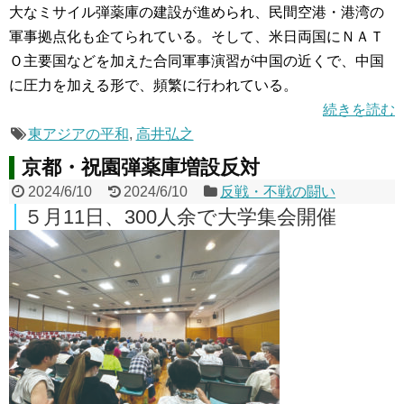
大なミサイル弾薬庫の建設が進められ、民間空港・港湾の
軍事拠点化も企てられている。そして、米日両国にＮＡＴ
Ｏ主要国などを加えた合同軍事演習が中国の近くで、中国
に圧力を加える形で、頻繁に行われている。
続きを読む
東アジアの平和
,
高井弘之
京都・祝園弾薬庫増設反対
2024/6/10
2024/6/10
反戦・不戦の闘い
５月11日、300人余で大学集会開催