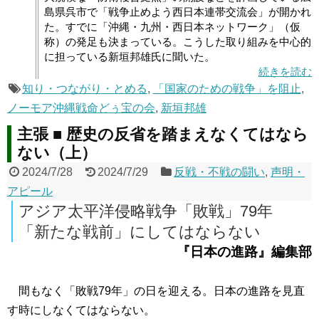
島県呉市で「戦争止めよう西日本連帯交流会」が開かれ
た。すでに「沖縄・九州・西日本ネットワーク」（仮
称）の発足も決まっている。こうした取り組みを中心的
に担っている新垣邦雄氏に聞いた。
続きを読む
知り・つながり・とめる
,
「国家のための戦争」を阻止
,
ノーモア沖縄戦命どぅ宝の会
,
新垣邦雄
主張 ■ 歴史の反省を踏まえなくてはなら
ない（上）
2024/7/28
2024/7/29
反戦・不戦の闘い
,
声明・
アピール
アジア太平洋侵略戦争「敗戦」79年
「新たな戦前」にしてはならない
『日本の進路』編集部
間もなく「敗戦79年」の日を迎える。日本の進路を見直
す時にしなくてはならない。