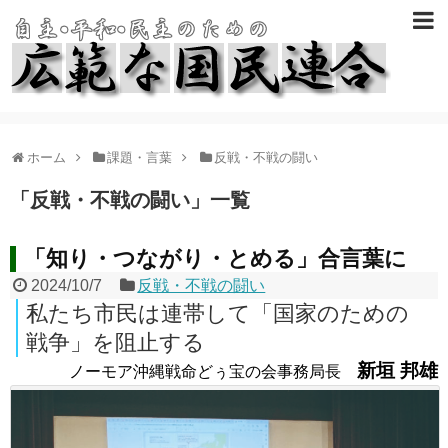
ホーム
課題・言葉
反戦・不戦の闘い
「
反戦・不戦の闘い
」
一覧
「知り・つながり・とめる」合言葉に
2024/10/7
反戦・不戦の闘い
私たち市民は連帯して「国家のための
戦争」を阻止する
新垣 邦雄
ノーモア沖縄戦命どぅ宝の会事務局長