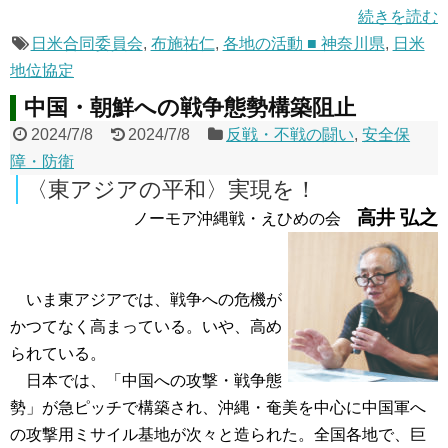
続きを読む
日米合同委員会
,
布施祐仁
,
各地の活動 ■ 神奈川県
,
日米
地位協定
中国・朝鮮への戦争態勢構築阻止
2024/7/8
2024/7/8
反戦・不戦の闘い
,
安全保
障・防衛
〈東アジアの平和〉実現を！
高井 弘之
ノーモア沖縄戦・えひめの会
いま東アジアでは、戦争への危機が
かつてなく高まっている。いや、高め
られている。
日本では、「中国への攻撃・戦争態
勢」が急ピッチで構築され、沖縄・奄美を中心に中国軍へ
の攻撃用ミサイル基地が次々と造られた。全国各地で、巨