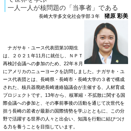
一人一人が核問題の「当事者」である
猪原 彩美
長崎大学多文化社会学部３年
ナガサキ・ユース代表団第10期生
は、２０２１年11月に就任し、ＮＰＴ
再検討会議への参加のため、22年８月
にアメリカのニューヨークを訪問しました。ナガサキ・ユ
ース代表団とは、長崎県・長崎市・長崎大学の３者で構成
された、核兵器廃絶長崎連絡協議会が主催する、人材育成
プロジェクトです。13年から、核軍縮・不拡散に関する国
際会議への参加と、その事前事後の活動を通じて次世代を
担う長崎の若者が最新の国際情勢を学ぶとともに、この分
野で活躍する世界の人々と出会い、知識を行動に結びつけ
る力を養うことを目指しています。