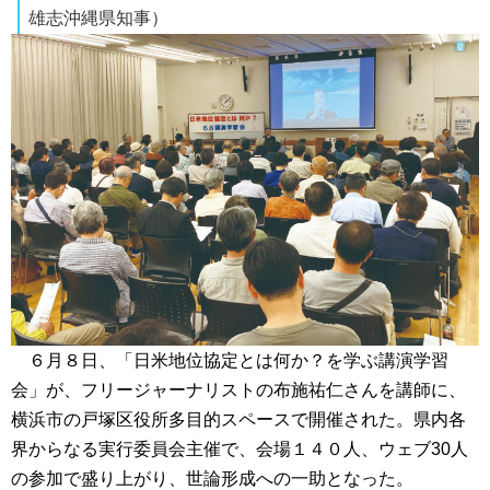
雄志沖縄県知事）
６月８日、「日米地位協定とは何か？を学ぶ講演学習
会」が、フリージャーナリストの布施祐仁さんを講師に、
横浜市の戸塚区役所多目的スペースで開催された。県内各
界からなる実行委員会主催で、会場１４０人、ウェブ30人
の参加で盛り上がり、世論形成への一助となった。