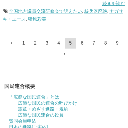
続きを読む
全国地方議員交流研修会で訴えたい
,
核兵器廃絶
,
ナガサ
キ・ユース
,
猪原彩美
1
2
3
4
5
6
7
8
9
国民連合概要
「広範な国民連合」とは
広範な国民の連合の呼びかけ
憲章・めざす進路・規約
広範な国民連合の役員
賛同会員申込
日本の進路[ご案内]