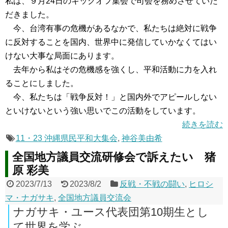
私は、９月24日のキックオフ集会で司会を務めさせていた
だきました。
今、台湾有事の危機があるなかで、私たちは絶対に戦争
に反対することを国内、世界中に発信していかなくてはい
けない大事な局面にあります。
去年から私はその危機感を強くし、平和活動に力を入れ
ることにしました。
今、私たちは「戦争反対！」と国内外でアピールしない
といけないという強い思いでこの活動をしています。
続きを読む
11・23 沖縄県民平和大集会
,
神谷美由希
全国地方議員交流研修会で訴えたい 猪
原 彩美
2023/7/13
2023/8/2
反戦・不戦の闘い
,
ヒロシ
マ・ナガサキ
,
全国地方議員交流会
ナガサキ・ユース代表団第10期生とし
て世界を学ぶ