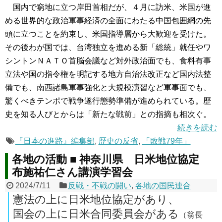
国内で窮地に立つ岸田首相だが、４月に訪米、米国が進
める世界的な政治軍事経済の全面にわたる中国包囲網の先
頭に立つことを約束し、米国指導層から大歓迎を受けた。
その後わが国では、台湾独立を進める新「総統」就任やワ
シントンＮＡＴＯ首脳会議など対外政治面でも、食料有事
立法や国の指令権を明記する地方自治法改正など国内法整
備でも、南西諸島軍事強化と大規模演習など軍事面でも、
驚くべきテンポで戦争遂行態勢準備が進められている。歴
史を知る人びとからは「新たな戦前」との指摘も相次ぐ。
続きを読む
『日本の進路』編集部
,
歴史の反省
,
「敗戦79年」
各地の活動 ■ 神奈川県 日米地位協定
布施祐仁さん講演学習会
2024/7/11
反戦・不戦の闘い
,
各地の国民連合
憲法の上に日米地位協定があり、
国会の上に日米合同委員会がある
（翁長