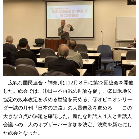
広範な国民連合・神奈川は12月８日に第22回総会を開催
した。総会では、①日中不再戦の世論を促す、②日米地位
協定の抜本改定を求める世論を高める、③オピニオンリー
ダー誌の月刊『日本の進路』の大量普及を進める――この
大きな３点の課題を確認した。新たな世話人４人と世話人
会議への二人のオブザーバー参加を決定、決意を新たにし
た総会となった。