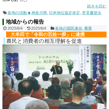
続きを読む
各地の活動 ■ 神奈川県
,
日米地位協定改定
,
意見書提出
地域からの報告
2025/6/4
2025/6/4
各地の国民連合
,
農業
大牟田で「令和の百姓一揆」に連携
農民と消費者の相互理解を促進