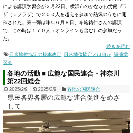
による講演学習会が２月22日、横浜市のかながわ労働プラ
ザ（Ｌプラザ）で２００人を超える参加で熱気のうちに開
催された。第一弾は昨年６月８日、布施祐仁さんの講演
で、この時は１７０人（オンラインも含む）の参加だっ
た。
続きを読む
日米地位協定の抜本改定
,
日米地位協定とは何か
,
講演学
習会
各地の活動 ■ 広範な国民連合・神奈川
第22回総会
2025/2/9
2025/2/9
各地の国民連合
県民各界各層の広範な連合促進をめざ
して