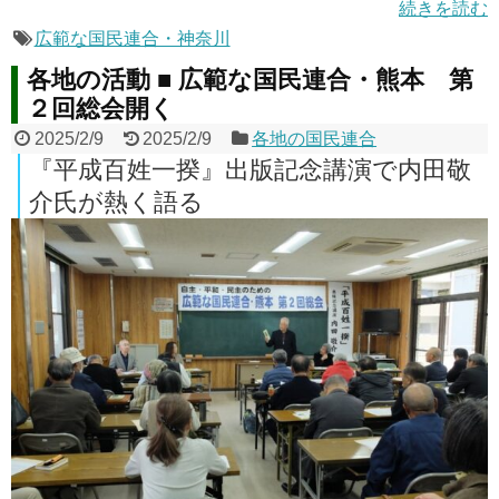
続きを読む
広範な国民連合・神奈川
各地の活動 ■ 広範な国民連合・熊本 第
２回総会開く
2025/2/9
2025/2/9
各地の国民連合
『平成百姓一揆』出版記念講演で内田敬
介氏が熱く語る