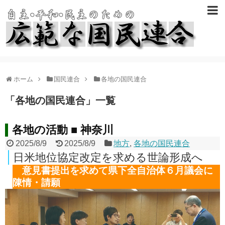
ホーム
国民連合
各地の国民連合
「
各地の国民連合
」
一覧
各地の活動 ■ 神奈川
2025/8/9
2025/8/9
地方
,
各地の国民連合
日米地位協定改定を求める世論形成へ
意見書提出を求めて県下全自治体６月議会に
陳情・請願