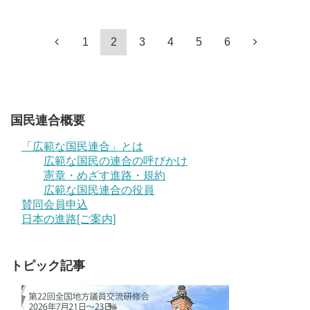
1
2
3
4
5
6
国民連合概要
「広範な国民連合」とは
広範な国民の連合の呼びかけ
憲章・めざす進路・規約
広範な国民連合の役員
賛同会員申込
日本の進路[ご案内]
トピック記事