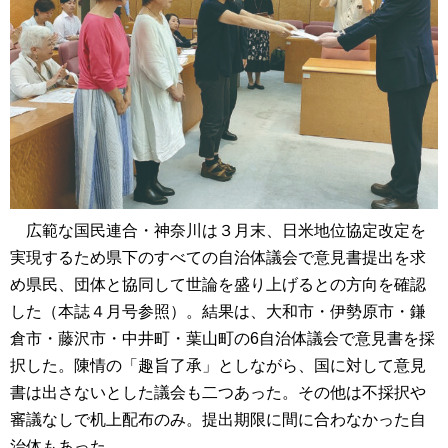
広範な国民連合・神奈川は３月末、日米地位協定改定を
実現するため県下のすべての自治体議会で意見書提出を求
め県民、団体と協同して世論を盛り上げるとの方向を確認
した（本誌４月号参照）。結果は、大和市・伊勢原市・鎌
倉市・藤沢市・中井町・葉山町の6自治体議会で意見書を採
択した。陳情の「趣旨了承」としながら、国に対して意見
書は出さないとした議会も二つあった。その他は不採択や
審議なしで机上配布のみ。提出期限に間に合わなかった自
治体もあった。