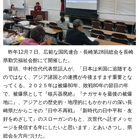
昨年12月７日、広範な国民連合・長崎第28回総会を長崎
県勤労福祉会館にて開催した。
冒頭、中村住代代表世話人が、「日本は米国に追随する
のではなく、アジア諸国との連携が今後ますます重要とな
ってくる。２０２５年は被爆80年、敗戦80年の節目の年
で、被爆県として『核兵器廃絶』『ナガサキを最後の被爆
地に』、アジアとの歴史的・地理的にもかかわりの深い長
崎県だからこその『日中不再戦』『新時代の日中平和・友
好をめざして』のスローガンのもと、次世代へ託すメッセ
ージを発信する年にしたいと思います」とあいさつし、県
総会を方向づけた。