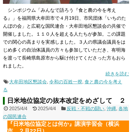
シンポジウム「みんなで語ろう『食と農の今を考え
る』」を福岡県大牟田市で４月19日、市民団体「いちのた
んぼの会」と広範な国民連合・大牟田地区懇談会の共催で
開催しました。１１０人を超える人たちが参加。この課題
での関心の高まりを実感しました。３人の県議会議員をは
じめ多くの自治体議員の方々も参加していただき、有明海
を渡って長崎県島原市から駆け付けてくださった方もおら
れました。
続きを読む
大牟田地区懇談会
,
令和の百姓一揆
,
食と農の今を考え
る
日米地位協定の抜本改定をめざして ２
2025/4/4
2025/4/4
反戦・不戦の闘い
,
沖縄
,
各地
の国民連合
『日米地位協定とは何か』講演学習会（横浜
市、２月22日）