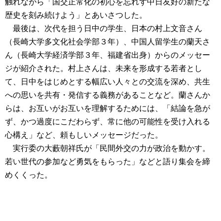
触れながら「国交正常化の初心を忘れず中日友好の新たな
歴史を刻み続けよう」とあいさつした。
最後は、次代を担う日中の学生、日本の村上文音さん
（長崎大学多文化社会学部３年）、中国人留学生の蘭天さ
ん（長崎大学経済学部３年、福建省出身）からのメッセー
ジが紹介された。村上さんは、未来を形成する若者とし
て、日中をはじめとする幅広い人々との交流を深め、共生
への思いを共有・発信する義務があることなど。蘭さんか
らは、お互いがお互いを理解するためには、「結論を急が
ず、かつ過度にこだわらず、常に他の可能性を受け入れる
心構え」など、頼もしいメッセージだった。
実行委の大藪朝祥氏が「民間外交の力が政治を動かす。
若い世代の参加など勇気をもらった」などと語り集会を締
めくくった。