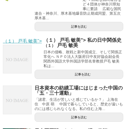
ど４団体が神奈川県知
事に要請 広範な国民
連合・神奈川、厚木基地爆音防止期成同盟、第五次
厚木基...
記事を読む
（１） 戸毛 敏美"> 私の日中関係史
（１） 戸毛 敏美">
戸毛 敏美
（１）
日本の侵略、敗戦と新中国成立、そして関係正
常化へ ＮＰＯ法人大阪府日中友好協会副会長
関西外国語大学外国語学部名誉教授戸毛 敏美
私は...
記事を読む
日本資本の紡績工場にはじまった中国の
「五・三十運動」
「諸君、生活が苦しいと感じているか？」 上海在
住 中原 萌 中国で暮らしていると、歴史が遠いも
のには感じられなくなる。私の住む上海...
記事を読む