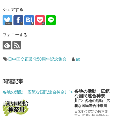
シェアする
error
0
0
フォローする
日中国交正常化50周年記念集会
ao
関連記事
各地の活動 広範
各地の活動 広範な国民連合神奈川">
な国民連合神奈
川">
各地の活動 広
範な国民連合神奈川
日米地位協定の抜本改
定へ 広範な国民連合な