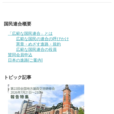
国民連合概要
「広範な国民連合」とは
広範な国民の連合の呼びかけ
憲章・めざす進路・規約
広範な国民連合の役員
賛同会員申込
日本の進路[ご案内]
トピック記事