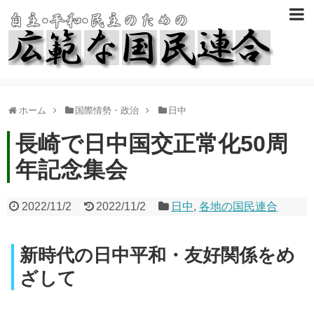
ホーム
国際情勢・政治
日中
長崎で日中国交正常化50周
年記念集会
2022/11/2
2022/11/2
日中
,
各地の国民連合
新時代の日中平和・友好関係をめ
ざして