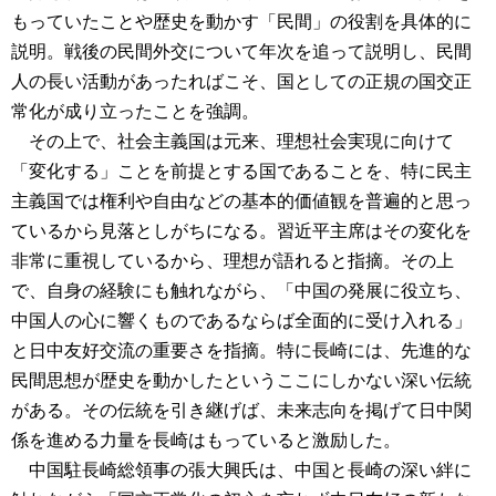
もっていたことや歴史を動かす「民間」の役割を具体的に
説明。戦後の民間外交について年次を追って説明し、民間
人の長い活動があったればこそ、国としての正規の国交正
常化が成り立ったことを強調。
その上で、社会主義国は元来、理想社会実現に向けて
「変化する」ことを前提とする国であることを、特に民主
主義国では権利や自由などの基本的価値観を普遍的と思っ
ているから見落としがちになる。習近平主席はその変化を
非常に重視しているから、理想が語れると指摘。その上
で、自身の経験にも触れながら、「中国の発展に役立ち、
中国人の心に響くものであるならば全面的に受け入れる」
と日中友好交流の重要さを指摘。特に長崎には、先進的な
民間思想が歴史を動かしたというここにしかない深い伝統
がある。その伝統を引き継げば、未来志向を掲げて日中関
係を進める力量を長崎はもっていると激励した。
中国駐長崎総領事の張大興氏は、中国と長崎の深い絆に