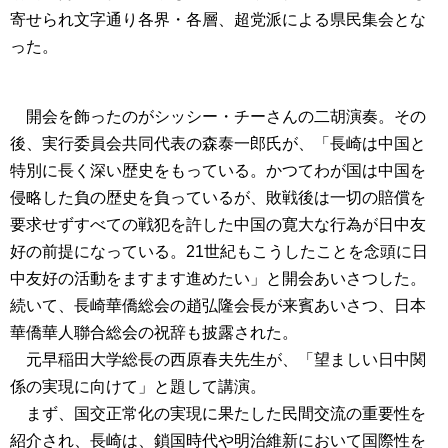
寄せられ文字通り各界・各層、超党派による県民集会とな
った。
開会を飾ったのがシッシー・チーさんの二胡演奏。その
後、実行委員会共同代表の森泰一郎氏が、「長崎は中国と
特別に長く深い歴史をもっている。かつてわが国は中国を
侵略した負の歴史を負っているが、敗戦後は一切の賠償を
要求せずすべての戦犯を許した中国の寛大な行為が日中友
好の前提になっている。21世紀もこうしたことを念頭に日
中友好の活動をますます進めたい」と開会あいさつした。
続いて、長崎華僑総会の趙弘隆会長が来賓あいさつ、日本
華僑華人聯合総会の祝辞も披露された。
元早稲田大学総長の西原春夫先生が、「望ましい日中関
係の実現に向けて」と題して講演。
まず、国交正常化の実現に果たした民間交流の重要性を
紹介され、長崎は、鎖国時代や明治維新において国際性を