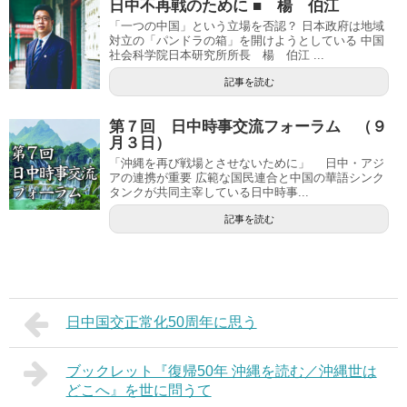
日中不再戦のために ■ 楊 伯江
「一つの中国」という立場を否認？ 日本政府は地域
対立の「パンドラの箱」を開けようとしている 中国
社会科学院日本研究所所長 楊 伯江 ...
記事を読む
第７回 日中時事交流フォーラム （９
月３日）
「沖縄を再び戦場とさせないために」 日中・アジ
アの連携が重要 広範な国民連合と中国の華語シンク
タンクが共同主宰している日中時事...
記事を読む
日中国交正常化50周年に思う
ブックレット『復帰50年 沖縄を読む／沖縄世は
どこへ』を世に問うて