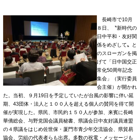
長崎市で10月
８日、〝新時代の
日中平和・友好関
係をめざして〟と
のスローガンを掲
げて「日中国交正
常化50周年記念
集会」（実行委員
会主催）が開かれ
た。当初、９月19日を予定していたが台風の影響に伴い延
期、43団体・法人と１００人を超える個人の賛同を得て開
催が実現した。県民、市民約１５０人が参加、来賓に長崎
華僑総会、与野党国会議員秘書、県議会日中友好議員連盟
の４県議をはじめ佐世保・厦門市青少年交流協会、県貿易
協会、労組の代表者らも出席。多数の祝電・メッセージも