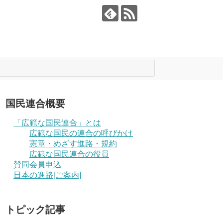
国民連合概要
「広範な国民連合」とは
広範な国民の連合の呼びかけ
憲章・めざす進路・規約
広範な国民連合の役員
賛同会員申込
日本の進路[ご案内]
トピック記事