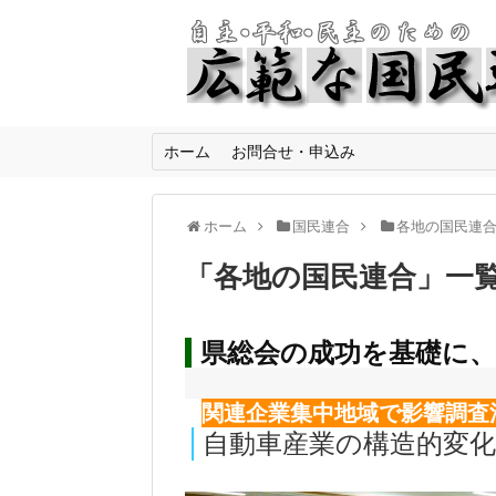
ホーム
お問合せ・申込み
ホーム
国民連合
各地の国民連
「
各地の国民連合
」
一
県総会の成功を基礎に、
関連企業集中地域で影響調査
自動車産業の構造的変