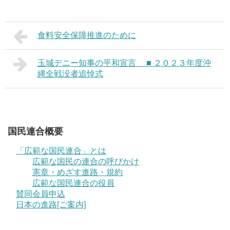
食料安全保障推進のために
玉城デニー知事の平和宣言 ■ ２０２３年度沖
縄全戦没者追悼式
国民連合概要
「広範な国民連合」とは
広範な国民の連合の呼びかけ
憲章・めざす進路・規約
広範な国民連合の役員
賛同会員申込
日本の進路[ご案内]