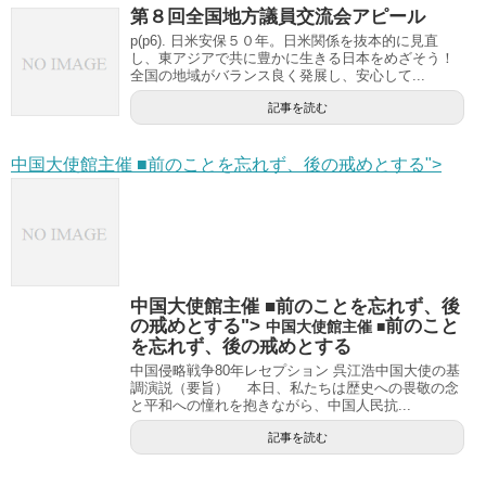
第８回全国地方議員交流会アピール
p(p6). 日米安保５０年。日米関係を抜本的に見直
し、東アジアで共に豊かに生きる日本をめざそう！
全国の地域がバランス良く発展し、安心して...
記事を読む
中国大使館主催 ■前のことを忘れず、後の戒めとする">
中国大使館主催 ■前のことを忘れず、後
の戒めとする">
前のこと
中国大使館主催 ■
を忘れず、後の戒めとする
中国侵略戦争80年レセプション 呉江浩中国大使の基
調演説（要旨） 本日、私たちは歴史への畏敬の念
と平和への憧れを抱きながら、中国人民抗...
記事を読む