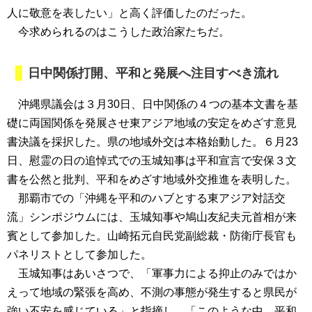
人に敬意を表したい」と高く評価したのだった。
今求められるのはこうした政治家たちだ。
日中関係打開、平和と発展へ注目すべき流れ
沖縄県議会は３月30日、日中関係の４つの基本文書を基
礎に両国関係を発展させ東アジア地域の安定をめざす意見
書決議を採択した。県の地域外交は本格始動した。６月23
日、慰霊の日の追悼式での玉城知事は平和宣言で安保３文
書を公然と批判、平和をめざす地域外交推進を表明した。
那覇市での「沖縄を平和のハブとする東アジア対話交
流」シンポジウムには、玉城知事や鳩山友紀夫元首相が来
賓として参加した。山崎拓元自民党副総裁・防衛庁長官も
パネリストとして参加した。
玉城知事はあいさつで、「軍事力による抑止のみではか
えって地域の緊張を高め、不測の事態が発生すると県民が
強い不安を感じている」と指摘し、「このような中、平和