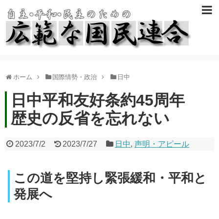
ホーム
国際情勢・政治
日中
日中平和友好条約45周年
歴史の反省を忘れない
2023/7/2
2023/7/27
日中
,
声明・アピール
この道を堅持し緊張緩和・平和と
発展へ