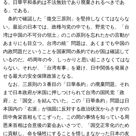
る。日華平和条約は不法無効であり廃棄されるべきであ
る」である。
条約で確認した「復交三原則」を堅持しなくてはならな
い。最近の日本では、政権与党の中でも、野党でも、「台
湾は中国の不可分の領土」のこの原則を忘れたかの言動が
あまりにも目立つ。台湾の統㆒問題は、あくまでも中国の
内政問題だということを国家間の条約でわが国は確認して
いるのだ。45周年の今、しっかりと思い起こさなくてはな
らない。それが、「台湾有事」を避け、日中関係を発展さ
せる最大の安全保障政策となる。
なお、三原則の３番目の「日華条約」の廃棄問題。それ
まで日本政府が米国に押しつけられて台湾の国民党「政
府」と「国交」を結んでいた。この「日華条約」問題は日
本国内の「右派」が強固に反対する政治状況からさすがの
田中角栄首相もてこずった。この間の事情を知っている周
恩来首相は合意後の宴会あいさつで、「国交正常化のため
に貢献し、命を犠牲にすることを惜しまなかった日本の友