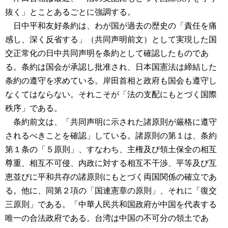
抜く」とことあるごとに強調する。
日中平和友好条約は、わが国が過去の歴史の「責任を痛
感し、深く反省する」（共同声明前文）として実現した国
交正常化の日中共同声明を条約として確認したものであ
る。条約は国会が承認し批准され、日本国憲法は締結した
条約の遵守を求めている。岸田首相と政府も国会も遵守し
なくてはならない。それこそが「法の支配にもとづく国際
秩序」である。
条約前文は、「共同声明に示された諸原則が厳格に遵守
されるべきことを確認」している。諸原則の第１は、条約
第１条の「５原則」、すなわち、主権及び領土保全の相互
尊重、相互不可侵、内政に対する相互不干渉、平等及び互
恵並びに平和共存の諸原則にもとづく両国関係の確立であ
る。他に、同第２項の「国連憲章の原則」、それに「復交
三原則」である。「中華人民共和国政府が中国を代表する
唯一の合法政府である。台湾は中国の不可分の領土であ