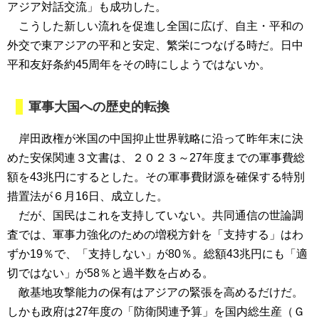
アジア対話交流」も成功した。
こうした新しい流れを促進し全国に広げ、自主・平和の
外交で東アジアの平和と安定、繁栄につなげる時だ。日中
平和友好条約45周年をその時にしようではないか。
軍事大国への歴史的転換
岸田政権が米国の中国抑止世界戦略に沿って昨年末に決
めた安保関連３文書は、２０２３～27年度までの軍事費総
額を43兆円にするとした。その軍事費財源を確保する特別
措置法が６月16日、成立した。
だが、国民はこれを支持していない。共同通信の世論調
査では、軍事力強化のための増税方針を「支持する」はわ
ずか19％で、「支持しない」が80％。総額43兆円にも「適
切ではない」が58％と過半数を占める。
敵基地攻撃能力の保有はアジアの緊張を高めるだけだ。
しかも政府は27年度の「防衛関連予算」を国内総生産（Ｇ