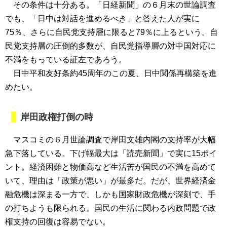
その条件は十分ある。「日経新聞」の６月末の世論調査
でも、「日中は対話を進めるべき」と答えた人が実に
75％、さらに自民党支持層に限ると79％に上るという。自
民党支持層の圧倒的多数が、自民党指導層の対中国対応に
不満をもっている証左であろう。
日中平和友好条約45周年のこの夏、日中関係再構築を進
めたい。
岸田政権打倒の時
マスコミの６月世論調査で岸田文雄内閣の支持率が大幅
急下落している。下げ幅最大は「読売新聞」で実に15ポイ
ント。経済困難と物価高など生活苦が国民の不満を高めて
いて、理由は「政策が悪い」が最多だ。だが、世界経済金
融危機は深まる一方で、しかも国家財政危機が深刻で、手
の打ちようも限られる。国民の生活に関わる内政問題で政
権支持の回復は容易でない。