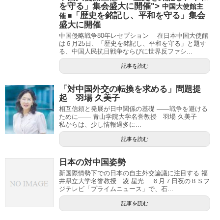
を守る」集会盛大に開催">
中国大使館主
「歴史を銘記し、平和を守る」集会
催 ■
盛大に開催
中国侵略戦争80年レセプション 在日本中国大使館
は６月25日、「歴史を銘記し、平和を守る」と題す
る、中国人民抗日戦争ならびに世界反ファシ...
記事を読む
「対中国外交の転換を求める」問題提
起 羽場 久美子
相互信頼と発展が日中関係の基礎 ――戦争を避ける
ために―― 青山学院大学名誉教授 羽場 久美子
私からは、少し情報過多に...
記事を読む
日本の対中国姿勢
新国際情勢下での日本の自主外交論議に注目する 福
井県立大学名誉教授 凌 星光 ６月７日夜のＢＳフ
ジテレビ「プライムニュース」で、石...
記事を読む