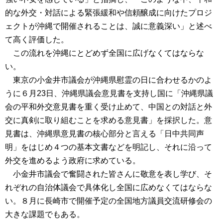
的な外交・対話による緊張緩和や信頼醸成に向けたプロジ
ェクトが沖縄で開催されることは、誠に意義深い」と述べ
て高く評価した。
この流れを沖縄にとどめず全国に広げなくてはならな
い。
東京の小金井市議会が沖縄県慰霊の日に合わせるかのよ
うに６月23日、沖縄県議会意見書を支持し国に「沖縄県議
会の平和外交意見書を重く受け止めて、中国との対話と外
交に真剣に取り組むことを求める意見書」を採択した。意
見書は、沖縄県意見書の核心部分と言える「日中共同声
明」をはじめ４つの基本文書などを明記し、それに沿って
外交を進めるよう政府に求めている。
小金井市議会で奮闘された皆さんに敬意を表し学び、そ
れぞれの自治体議会で具体化し全国に広めなくてはならな
い。８月に長崎市で開催予定の全国地方議員交流研修会の
大きな課題でもある。