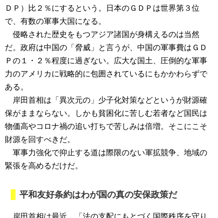
ＤＰ）比２％にするという。日本のＧＤＰは世界第３位
で、有数の軍事大国になる。
侵略された歴史をもつアジア諸国が身構えるのは当然
だ。政府は中国の「脅威」と言うが、中国の軍事費はＧＤ
Ｐの１・２％程度に過ぎない。広大な国土、圧倒的な軍事
力のアメリカに戦略的に包囲されているにもかかわらずで
ある。
岸田首相は「異次元の」少子化対策などというが財源確
保がままならない。しかも貧困化に苦しむ若者など国民は
物価高やコロナ禍の追い打ちで苦しみは倍増。そこにこそ
財源を回すべきだ。
軍事力強化で抑止する道は際限のない軍拡競争、地域の
緊張を高めるだけだ。
平和友好条約はわが国の真の安保政策だ
岸田首相は最近、「法の支配にもとづく国際秩序を守り