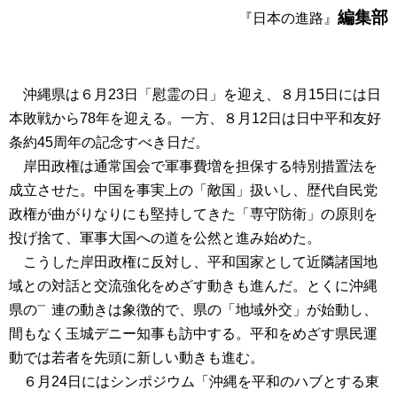
編集部
『日本の進路』
沖縄県は６月23日「慰霊の日」を迎え、８月15日には日
本敗戦から78年を迎える。一方、８月12日は日中平和友好
条約45周年の記念すべき日だ。
岸田政権は通常国会で軍事費増を担保する特別措置法を
成立させた。中国を事実上の「敵国」扱いし、歴代自民党
政権が曲がりなりにも堅持してきた「専守防衛」の原則を
投げ捨て、軍事大国への道を公然と進み始めた。
こうした岸田政権に反対し、平和国家として近隣諸国地
域との対話と交流強化をめざす動きも進んだ。とくに沖縄
県の㆒連の動きは象徴的で、県の「地域外交」が始動し、
間もなく玉城デニー知事も訪中する。平和をめざす県民運
動では若者を先頭に新しい動きも進む。
６月24日にはシンポジウム「沖縄を平和のハブとする東