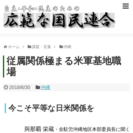
ホーム
課題・言葉
沖縄
従属関係極まる米軍基地職
場
2018/6/30
沖縄
今こそ平等な日米関係を
與那覇 栄蔵
・全駐労沖縄地区本部委員長に聞く