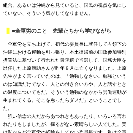
組合、あるいは沖縄から見ていると、国民の視点を気にし
ていない、そういう気がしてなりません。
■全軍労のこと 先輩たちから学びながら
全軍労を立ち上げて、初代の委員長に就任して占領下の
沖縄における運動を引っ張り、本土復帰前の国政参加特別
措置法に基づいて行われた衆院選で当選して、国務大臣を
歴任した上原康助さんが昨年８月に亡くなりました。上原
先生がよく言っていたのは、「勉強しなさい。勉強という
のは知識だけでなく、人との付き合い方や、人と話すとき
の温度についてもだ。そういう勉強のなかから労働運動が
生まれてくる。そこを怠ったらダメだ」ということでし
た。
強い信念の人だからあつれきもあったり、いろいろ言わ
れたりもしましたが、揺るがない素晴らしい人でした。実
は私からが全軍労の経験をしてない委員長です。私は全軍