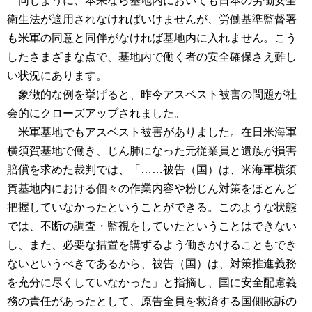
同じように、本来なら基地内においても日本の労働安全
衛生法が適用されなければいけませんが、労働基準監督署
も米軍の同意と同伴がなければ基地内に入れません。こう
したさまざまな点で、基地内で働く者の安全確保さえ難し
い状況にあります。
象徴的な例を挙げると、昨今アスベスト被害の問題が社
会的にクローズアップされました。
米軍基地でもアスベスト被害がありました。在日米海軍
横須賀基地で働き、じん肺になった元従業員と遺族が損害
賠償を求めた裁判では、「……被告（国）は、米海軍横須
賀基地内における個々の作業内容や粉じん対策をほとんど
把握していなかったということができる。このような状態
では、不断の調査・監視をしていたということはできない
し、また、必要な措置を講ずるよう働きかけることもでき
ないというべきであるから、被告（国）は、対策推進義務
を充分に尽くしていなかった」と指摘し、国に安全配慮義
務の責任があったとして、原告全員を救済する国側敗訴の