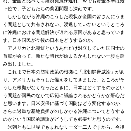
れ、全国と比べても経済発展が遅れ、今でも賃金水準は最
下位で、子どもたちの貧困問題も深刻です。
しかしながら沖縄のこうした現状が全国の皆さんにうま
く問題として共有されない、浸透していないというところ
に沖縄における問題解決が遅れる原因があると思っていま
す。日本国民が今後の日本をどうするのか。
アメリカと北朝鮮というあれだけ対立していた国同士の
首脳が会って、新たな時代が始まるかもしれない一歩を踏
み出しました。
これまで日本の防衛政策の根拠に「北朝鮮脅威論」があ
り、アメリカもそうした備えをしてきました。ところがそ
うした根拠がなくなったときに、日本はどうするのかとい
う問題が国民のなかで広範に議論されるかどうかが肝心だ
と思います。日米安保に基づく国防はどう変化するのか、
さらに過重な基地負担がのしかかる沖縄についてどうする
のかという国民的議論がどうしても必要だと思うのです。
米朝ともに世界でもまれなリーダー二人ですから、今後