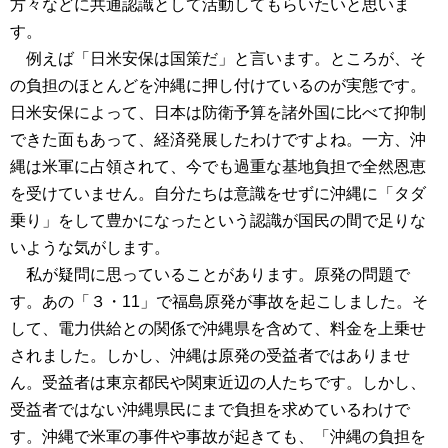
方々などに共通認識として活動してもらいたいと思いま
す。
例えば「日米安保は国策だ」と言います。ところが、そ
の負担のほとんどを沖縄に押し付けているのが実態です。
日米安保によって、日本は防衛予算を諸外国に比べて抑制
できた面もあって、経済発展したわけですよね。一方、沖
縄は米軍に占領されて、今でも過重な基地負担で全然恩恵
を受けていません。自分たちは意識をせずに沖縄に「タダ
乗り」をして豊かになったという認識が国民の間で足りな
いような気がします。
私が疑問に思っていることがあります。原発の問題で
す。あの「３・11」で福島原発が事故を起こしました。そ
して、電力供給との関係で沖縄県を含めて、料金を上乗せ
されました。しかし、沖縄は原発の受益者ではありませ
ん。受益者は東京都民や関東近辺の人たちです。しかし、
受益者ではない沖縄県民にまで負担を求めているわけで
す。沖縄で米軍の事件や事故が起きても、「沖縄の負担を