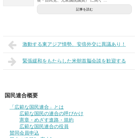
長・自民党、元衆議院議員） に聞く ...
記事を読む
激動する東アジア情勢、安倍外交に異議あり！
緊張緩和をもたらした米朝首脳会談を歓迎する
国民連合概要
「広範な国民連合」とは
広範な国民の連合の呼びかけ
憲章・めざす進路・規約
広範な国民連合の役員
賛同会員申込