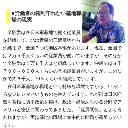
■労働者の権利守れない基地職
場の現実
全駐労は在日米軍基地で働く従業員
を組織して、北は青森の三沢基地から
沖縄まで、全国７つの地区本部があります。現在、全国で
は２万５千人くらいの従業員が働いていますが、そのなか
で全駐労は１万６千人ほど組織しています。沖縄では８千
７００～８００人くらいの基地従業員がいますが、このな
かで約６千人、70％くらいを組織しています。
在日米軍基地が職場という特殊な環境ですから、いろい
ろなジレンマというものを抱えています。わが国は日米同
盟を基軸に防衛政策を掲げ、政治・経済あらゆる分野でア
メリカと密接に関わってきました。「従属関係」とよく言
われますが、実は基地の職場に集中的に問題が露呈してい
ます。