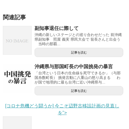
関連記事
副知事退任に際して
沖縄の新しいステージとの巡り合わせだった 前沖縄
県副知事 照屋 義実 県民大会で 翁長さんと出会う
当時の那覇...
記事を読む
沖縄県与那国町長の中国挑発の暴言
「台湾という日本の生命線を死守できるか」（与那
国糸数町長） 挑発言動に八重山の怒り高まる わ
が国で地理的に最も台湾に近い沖縄県与...
記事を読む
[コロナ危機どう闘うか] 今こそ辺野古移設計画の見直し
を">