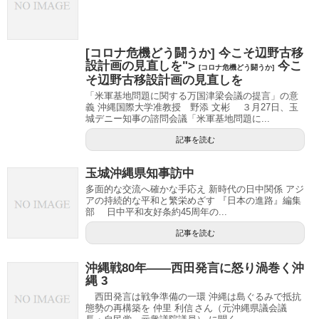
[コロナ危機どう闘うか] 今こそ辺野古移
設計画の見直しを">
今こ
[コロナ危機どう闘うか]
そ辺野古移設計画の見直しを
「米軍基地問題に関する万国津梁会議の提言」の意
義 沖縄国際大学准教授 野添 文彬 ３月27日、玉
城デニー知事の諮問会議「米軍基地問題に...
記事を読む
玉城沖縄県知事訪中
多面的な交流へ確かな手応え 新時代の日中関係 アジ
アの持続的な平和と繁栄めざす 『日本の進路』編集
部 日中平和友好条約45周年の...
記事を読む
沖縄戦80年――西田発言に怒り渦巻く沖
縄 3
西田発言は戦争準備の一環 沖縄は島ぐるみで抵抗
態勢の再構築を 仲里 利信 さん（元沖縄県議会議