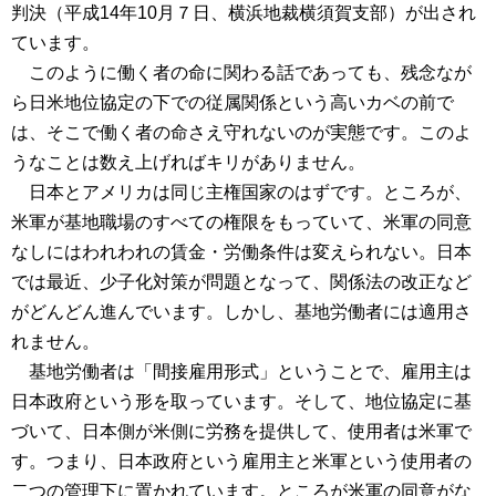
判決（平成14年10月７日、横浜地裁横須賀支部）が出され
ています。
このように働く者の命に関わる話であっても、残念なが
ら日米地位協定の下での従属関係という高いカベの前で
は、そこで働く者の命さえ守れないのが実態です。このよ
うなことは数え上げればキリがありません。
日本とアメリカは同じ主権国家のはずです。ところが、
米軍が基地職場のすべての権限をもっていて、米軍の同意
なしにはわれわれの賃金・労働条件は変えられない。日本
では最近、少子化対策が問題となって、関係法の改正など
がどんどん進んでいます。しかし、基地労働者には適用さ
れません。
基地労働者は「間接雇用形式」ということで、雇用主は
日本政府という形を取っています。そして、地位協定に基
づいて、日本側が米側に労務を提供して、使用者は米軍で
す。つまり、日本政府という雇用主と米軍という使用者の
二つの管理下に置かれています。ところが米軍の同意がな