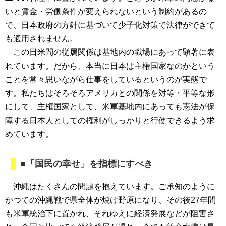
いと賃金・労働条件が変えられないという制約があるの
で、日本政府の方針に基づいて少子化対策で法律ができて
も適用されません。
この日米間の従属関係は基地内の職場にあって顕著に表
れています。だから、本当に日本は主権国家なのかという
ことを常々思いながら仕事をしているというのが実態で
す。私たちはそろそろアメリカとの関係を対等・平等な形
にして、主権国家として、米軍基地内にあっても憲法が保
障する日本人としての権利がしっかりと行使できるよう求
めています。
■「国民の幸せ」を指標にすべき
沖縄はたくさんの問題を抱えています。ご承知のように
かつての沖縄戦で県全体が焼け野原になり、その後27年間
も米軍統治下に置かれ、それゆえに経済発展などが阻害さ