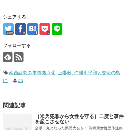
シェアする
error
0
0
フォローする
南西諸島の軍事拠点化
,
上妻毅
,
沖縄を平和と交流の島
に
ao
関連記事
［米兵犯罪から女性を守る］二度と事件
を起こさせない
全県一丸となった県民大会を！ 沖縄県女性団体連絡