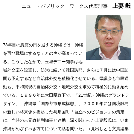
上妻 毅
ニュー・パブリック・ワークス代表理事
78年目の慰霊の日を迎える沖縄では「沖縄
を再び戦場にするな」との声が高まってい
る。こうしたなかで、玉城デニー知事は地
域外交室を設置し、訪米に続いて韓国訪問、さらに７月には中国訪
問も予定するなど自治体外交を積極化させている。県議会も市民運
動も、平和実現の自治体外交・地域外交を求めて積極的に動き始め
ている。１９９６年に大田県政下で、「21世紀・沖縄のグランドデ
ザイン」、沖縄県「国際都市形成構想」、２００５年には国境離島
の新しい将来像を提起した与那国町「自立へのビジョン」の策定
に、当時の吉元政矩副知事と連携し深く関わった上妻毅氏に、いま
沖縄がめざすべき方向について話を聞いた。（見出しとも文責編集