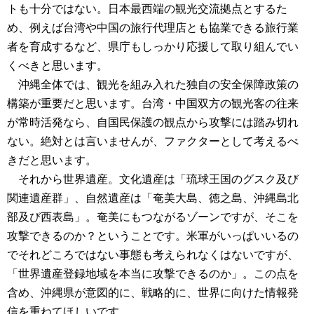
トも十分ではない。日本最西端の観光交流拠点とするた
め、例えば台湾や中国の旅行代理店とも協業できる旅行業
者を育成するなど、県庁もしっかり応援して取り組んでい
くべきと思います。
沖縄全体では、観光を組み入れた独自の安全保障政策の
構築が重要だと思います。台湾・中国双方の観光客の往来
が常時活発なら、自国民保護の観点から攻撃には踏み切れ
ない。絶対とは言いませんが、ファクターとして考えるべ
きだと思います。
それから世界遺産。文化遺産は「琉球王国のグスク及び
関連遺産群」、自然遺産は「奄美大島、徳之島、沖縄島北
部及び西表島」。奄美にもつながるゾーンですが、そこを
攻撃できるのか？ということです。米軍がいっぱいいるの
でそれどころではない事態も考えられなくはないですが、
「世界遺産登録地域を本当に攻撃できるのか」。この点を
含め、沖縄県が意図的に、戦略的に、世界に向けた情報発
信を重ねてほしいです。