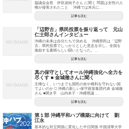
協議会会長 伊良波純子さん に聞く 問題は女性の人
権が侵害されたこと 沖縄では米兵に...
記事を読む
「辺野古」県民投票を振り返って 元山
仁士郎さんインタビュー
沖縄の未来は自分たちで決める 沖縄県民は「辺野
古」県民投票でしっかりとした意志を示し、全国を
激励する素晴らしい闘いとなった。...
記事を読む
真の保守としてオール沖縄強化へ全力を
尽くす ■ 金城徹さんに聞く
主権なく、いつまでも国民の命や権利を守れない国
でよいのか □ 沖縄の新しい保守政策集団代表 金城徹
さん ■聞き手 山内末子・沖縄県議 ...
記事を読む
第１部 沖縄平和ハブ構築に向けて 劉
江永
基本的な対立関係に変化した中日関係 中国清華大学