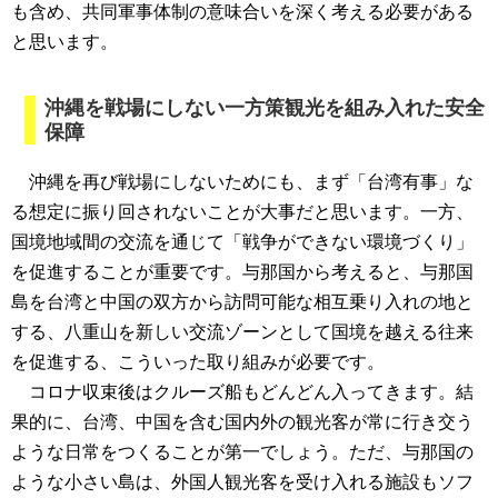
も含め、共同軍事体制の意味合いを深く考える必要がある
と思います。
沖縄を戦場にしない一方策観光を組み入れた安全
保障
沖縄を再び戦場にしないためにも、まず「台湾有事」な
る想定に振り回されないことが大事だと思います。一方、
国境地域間の交流を通じて「戦争ができない環境づくり」
を促進することが重要です。与那国から考えると、与那国
島を台湾と中国の双方から訪問可能な相互乗り入れの地と
する、八重山を新しい交流ゾーンとして国境を越える往来
を促進する、こういった取り組みが必要です。
コロナ収束後はクルーズ船もどんどん入ってきます。結
果的に、台湾、中国を含む国内外の観光客が常に行き交う
ような日常をつくることが第一でしょう。ただ、与那国の
ような小さい島は、外国人観光客を受け入れる施設もソフ