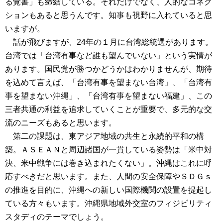
る覚書」も締結している。それだけでなく、人的なコネク
ションもあると思うんです。知事も視野に入れていると思
いますが。
話が飛びますが、24年の１月に台湾総統選があります。
台湾では「台湾有事など誰も望んでいない」という実情が
あります。国民党が勝つかどうかはわかりませんが、期待
を込めて言えば、「台湾有事を望まない台湾」、「台湾有
事を望まない沖縄」、「台湾有事を望まない福建」、この
三者共通の利益を追求していくことが重要で、多元的な交
流のニーズもあると思います。
第二の課題は、東アジア地域の共生と永続的平和の構
築。ＡＳＥＡＮと周辺諸国が一貫している姿勢は「米中対
決、米中戦争には巻き込まれたくない」。沖縄はこれに呼
応すべきだと思います。また、人間の安全保障やＳＤＧｓ
の推進を目的に、沖縄への新しい国際機関の設置を提起し
ている方々もいます。沖縄県地域外交室のフィジビリティ
スタディのテーマでしょう。