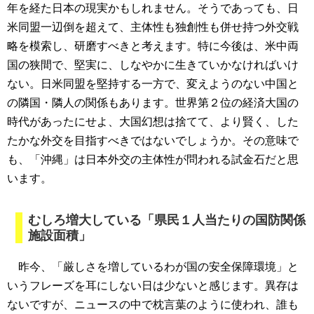
年を経た日本の現実かもしれません。そうであっても、日
米同盟一辺倒を超えて、主体性も独創性も併せ持つ外交戦
略を模索し、研磨すべきと考えます。特に今後は、米中両
国の狭間で、堅実に、しなやかに生きていかなければいけ
ない。日米同盟を堅持する一方で、変えようのない中国と
の隣国・隣人の関係もあります。世界第２位の経済大国の
時代があったにせよ、大国幻想は捨てて、より賢く、した
たかな外交を目指すべきではないでしょうか。その意味で
も、「沖縄」は日本外交の主体性が問われる試金石だと思
います。
むしろ増大している「県民１人当たりの国防関係
施設面積」
昨今、「厳しさを増しているわが国の安全保障環境」と
いうフレーズを耳にしない日は少ないと感じます。異存は
ないですが、ニュースの中で枕言葉のように使われ、誰も