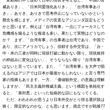
変動期の中で改めて日本の現状を考えると、「中国の脅
威ありき」、「日米同盟強化ありき」、「台湾有事あり
き」。ありき、ありきで思考停止になっていないかという
懸念を感じます。メディアの安直なアジェンダ設定もどう
かと思います。例えば「台湾有事」一点にフォーカスして
危機感を煽るような報道も多い。果たして実態はどうなの
か？ まず、「台湾有事」の当事者は台湾であり、中国で
あり、次にアメリカでしょう。信頼する外交官は、「台・
中・米の三者が同時に現状打破に動かない限り、現状維持
の枠組みに変化はない」、そうならない限り「台湾有事」
はないと言っています。また、「『台湾有事』を大声で唱
えるのはアジアでは日本が最後かもしれない」と言う専門
家の指摘もあります。一方、「価値観外交」の意義は理解
しますが、「民主主義対権威主義」という構図を単純化す
ると、「善対悪」といった短絡的な話にもなってくる。
ただ、われわれが思うより日本外交がとり得る選択肢は
狭く、限定的なのかな、とも思います。残念ですが戦後77