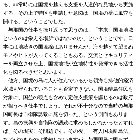
る、非常時には国境を越える支援を人道的な見地から実施
する、その上で特区を申請した意図は「国境の壁に風穴を
開ける」ということでした。
与那国の仕事を振り返って思うのは、「本来、国境地域
というのは栄える場所ではないのか」ということです。日
本には地続きの国境線はありませんが、海を越えて望まぬ
モノやヒトが入ってくることもある。交流とセキュリティ
ーを両立させた上、国境地域が立地特性を発揮できる活性
化を図るべきだと思います。
他方、国境の島に人が住んでいるから領海も排他的経済
水域も守られていることも否定できない。国境離島住民を
対象に、国益の観点も含めて定住支援策を講じるのは政府
が担うべき仕事でしょう。それが不十分なので当時の与那
国町長は自衛隊誘致に舵を切った、という側面もありま
す。島の振興を自衛隊の誘致に求めるしかなかったとすれ
ば、その現実こそ問題です。その後、「有人国境離島法」
などができたのは承知していますが、与那国島に限らず、