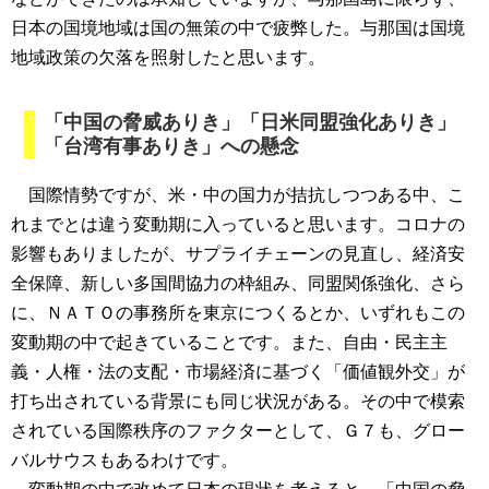
日本の国境地域は国の無策の中で疲弊した。与那国は国境
地域政策の欠落を照射したと思います。
「中国の脅威ありき」「日米同盟強化ありき」
「台湾有事ありき」への懸念
国際情勢ですが、米・中の国力が拮抗しつつある中、こ
れまでとは違う変動期に入っていると思います。コロナの
影響もありましたが、サプライチェーンの見直し、経済安
全保障、新しい多国間協力の枠組み、同盟関係強化、さら
に、ＮＡＴＯの事務所を東京につくるとか、いずれもこの
変動期の中で起きていることです。また、自由・民主主
義・人権・法の支配・市場経済に基づく「価値観外交」が
打ち出されている背景にも同じ状況がある。その中で模索
されている国際秩序のファクターとして、Ｇ７も、グロー
バルサウスもあるわけです。