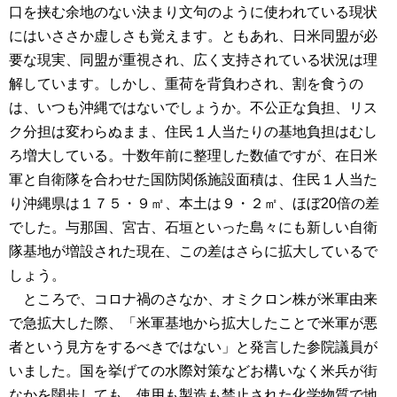
口を挟む余地のない決まり文句のように使われている現状
にはいささか虚しさも覚えます。ともあれ、日米同盟が必
要な現実、同盟が重視され、広く支持されている状況は理
解しています。しかし、重荷を背負わされ、割を食うの
は、いつも沖縄ではないでしょうか。不公正な負担、リス
ク分担は変わらぬまま、住民１人当たりの基地負担はむし
ろ増大している。十数年前に整理した数値ですが、在日米
軍と自衛隊を合わせた国防関係施設面積は、住民１人当た
り沖縄県は１７５・９㎡、本土は９・２㎡、ほぼ20倍の差
でした。与那国、宮古、石垣といった島々にも新しい自衛
隊基地が増設された現在、この差はさらに拡大しているで
しょう。
ところで、コロナ禍のさなか、オミクロン株が米軍由来
で急拡大した際、「米軍基地から拡大したことで米軍が悪
者という見方をするべきではない」と発言した参院議員が
いました。国を挙げての水際対策などお構いなく米兵が街
なかを闊歩しても、使用も製造も禁止された化学物質で地