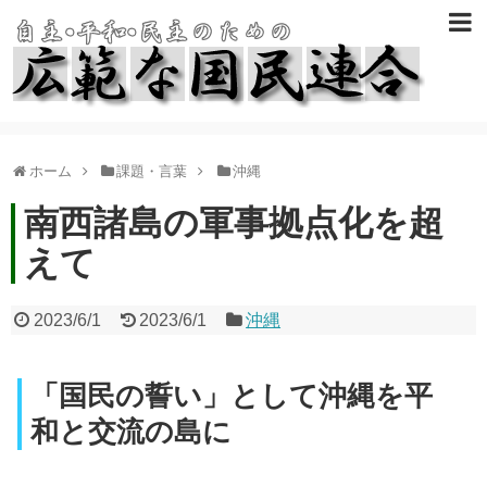
ホーム
課題・言葉
沖縄
南西諸島の軍事拠点化を超
えて
2023/6/1
2023/6/1
沖縄
「国民の誓い」として沖縄を平
和と交流の島に