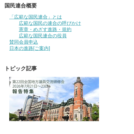
国民連合概要
「広範な国民連合」とは
広範な国民の連合の呼びかけ
憲章・めざす進路・規約
広範な国民連合の役員
賛同会員申込
日本の進路[ご案内]
トピック記事