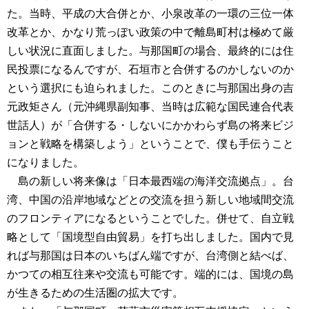
た。当時、平成の大合併とか、小泉改革の一環の三位一体
改革とか、かなり荒っぽい政策の中で離島町村は極めて厳
しい状況に直面しました。与那国町の場合、最終的には住
民投票になるんですが、石垣市と合併するのかしないのか
という選択にも迫られました。このときに与那国出身の吉
元政矩さん（元沖縄県副知事、当時は広範な国民連合代表
世話人）が「合併する・しないにかかわらず島の将来ビジ
ョンと戦略を構築しよう」ということで、僕も手伝うこと
になりました。
島の新しい将来像は「日本最西端の海洋交流拠点」。台
湾、中国の沿岸地域などとの交流を担う新しい地域間交流
のフロンティアになるということでした。併せて、自立戦
略として「国境型自由貿易」を打ち出しました。国内で見
れば与那国は日本のいちばん端ですが、台湾側と結べば、
かつての相互往来や交流も可能です。端的には、国境の島
が生きるための生活圏の拡大です。