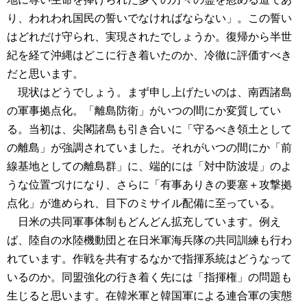
り、われわれ国民の誓いでなければならない」。この誓い
はどれだけ守られ、実現されたでしょうか。復帰から半世
紀を経て沖縄はどこに行き着いたのか、冷徹に評価すべき
だと思います。
現状はどうでしょう。まず申し上げたいのは、南西諸島
の軍事拠点化。「離島防衛」がいつの間にか変質してい
る。当初は、尖閣諸島も引き合いに「守るべき領土として
の離島」が強調されていました。それがいつの間にか「前
線基地としての離島群」に、端的には「対中防波堤」のよ
うな位置づけになり、さらに「有事ありきの要塞＋攻撃拠
点化」が進められ、目下のミサイル配備に至っている。
日米の共同軍事体制もどんどん拡充しています。例え
ば、陸自の水陸機動団と在日米軍海兵隊の共同訓練も行わ
れています。作戦を共有するなかで指揮系統はどうなって
いるのか。同盟強化の行き着く先には「指揮権」の問題も
生じると思います。在韓米軍と韓国軍による連合軍の実態