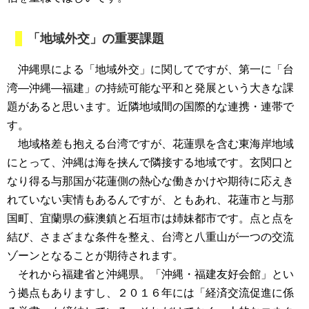
「地域外交」の重要課題
沖縄県による「地域外交」に関してですが、第一に「台
湾―沖縄―福建」の持続可能な平和と発展という大きな課
題があると思います。近隣地域間の国際的な連携・連帯で
す。
地域格差も抱える台湾ですが、花蓮県を含む東海岸地域
にとって、沖縄は海を挟んで隣接する地域です。玄関口と
なり得る与那国が花蓮側の熱心な働きかけや期待に応えき
れていない実情もあるんですが、ともあれ、花蓮市と与那
国町、宜蘭県の蘇澳鎮と石垣市は姉妹都市です。点と点を
結び、さまざまな条件を整え、台湾と八重山が一つの交流
ゾーンとなることが期待されます。
それから福建省と沖縄県。「沖縄・福建友好会館」とい
う拠点もありますし、２０１６年には「経済交流促進に係