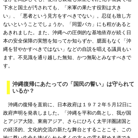
下水と国土が汚されても、「米軍の果たす役割は大き
い」、「悪者という見方をすべきでない」。忍従も致し方
ないということでしょうか。「同盟バカ」にも程があると
あきれました。また、沖縄への圧倒的な基地依存が続く日
本の安全保障の実態を知ってか知らずか、臆面もなく「沖
縄を甘やかすべきではない」などの自説を唱える議員もい
ます。不見識を通り越した無知、かつ無恥とみなすべきで
す。
沖縄復帰にあたっての「国民の誓い」は守られて
いるか？
沖縄の復帰を直前に、日本政府は１９７２年５月12日に
政府声明を発表しました。「沖縄を平和の島とし、我が国
とアジア大陸、東南アジア、さらにひろく太平洋圏諸国と
の経済的、文化的交流の新たな舞台とすることこそ、この
地に尊い生命を捧げられた多くの方々の霊を慰める道であ