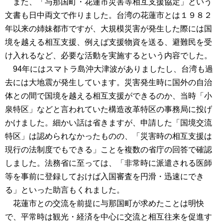
また、「与那国町・花蓮市災害等相互支援協定」という
文書も日中両文で作りました。台湾の花蓮市とは１９８２
年以来の姉妹都市ですが、大規模災害が発生した際には国
境を越える相互支援、例えば支援物資を送る、避難民を受
け入れるなど、必要な活動を実施するという内容でした。
94年にはスマトラ島沖大津波がありましたし、台湾も過
去には大地震が発生しています。災害発生時に国外の自治
体との間で国境を越える相互支援ができるのか、当時「小
泉特区」などと言われていた構造改革特区の事務局に投げ
かけました。細かい話は省きますが、申請した「国境交流
特区」は認められなかったものの、「災害時の相互支援は
現行の法制度でもできる」ことを複数の省庁の回答で確認
しました。法務省に至っては、「非常時に派遣される医師
等を事前に登録しておけば入国審査を円滑・迅速にでき
る」といった助言もくれました。
花蓮市との交流を前提に与那国町が求めたことは明快
で、平常時は観光・経済を中心に交流と相互往来を促進す