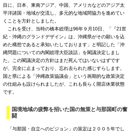
目に、日本、東南アジア、中国、アメリカなどのアジア太
平洋諸国・地域が交流し、多元的な地域間協力を進めてい
くことを方針としました。
これを受け、当時の橋本総理は96年９月10日、「『21世
紀・沖縄のグランドデザイン』は、沖縄県がその願いを込
めた構想であると承知いたしております」と明記した「沖
縄問題についての内閣総理大臣談話」を閣議決定しまし
た。この閣議決定の方針はまだ死んではいないはずです
が、完全に止まっており、忘れ去られた感じすらします。
国と県による「沖縄政策協議会」という画期的な政策決定
の仕組みも設けられましたが、これも長らく開店休業状態
です。
国境地域の疲弊を招いた国の無策と与那国町の奮
闘
「与那国・自立へのビジョン」の策定は２００５年でし