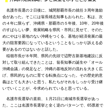
名護市長選の２日後に、城間那覇市長の就任３周年激励
会があった。そこには翁長雄志知事もおられた。私は、次
の４年に限らず、沖縄県・那覇市の５年後、10年、20年後
のすばらしい夢、発展戦略を県民・市民に見せて、そのた
めにやはり基地のない沖縄をつくる、基地が経済発展の最
大の阻害要因になっているということをしっかり訴える必
要があるのではないかと話した。
稲嶺市長が８年間、県民の先頭で辺野古新基地建設に反
対して取り組んできたことは、翁長知事の誕生や「オール
沖縄会議」の発足など、沖縄の基地反対の流れを大きく広
げ、県民的なものに育てる転換点になった。その歴史的意
義はとても大きいと思う。私たちがそれをしっかり受け継
いでいくことが、今求められていると思っている。
名護市長選挙の直前、１月21日に南城市長選挙があっ
た。ここは名護市長選挙と全く逆のパターンで、65票差で