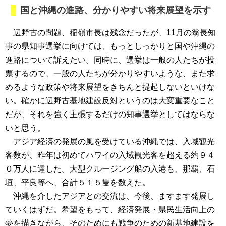
国と沖縄の進路、分かりやすい将来展望を示す
辺野古の問題、稲嶺市長は残念だったが、11月の翁長知
事の県知事選挙に向けては、もっとしっかりと国や沖縄の
進路について訴えたい。同時に、選挙は一般の人たちが投
票するので、一般の人たちが分かりやすいような、また求
めるような政策や将来展望をきちんと提起しないといけな
い。確かに辺野古基地建設反対というのは大変重要なこと
だが、それを強く主張するだけの知事選挙としてはならな
いと思う。
アジア経済の発展の風を受けている沖縄では、入域観光
客数が、昨年は初めてハワイの入域観光客を超える約９４
０万人に達した。大型クルージング船の入港も、那覇、石
垣、平良等へ、合計５１５隻を数えた。
沖縄を介したアジアとの交流は、今後、ますます発展し
ていくはずだ。希望をもって、経済発展・県民生活向上の
夢を描きながら、そのためにも戦争のための新基地建設を