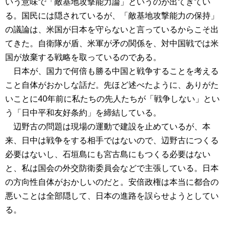
いう意味で「敵基地攻撃能力論」というのが出てきてい
る。国民には隠されているが、「敵基地攻撃能力の保持」
の議論は、米国が日本を守らないと言っているからこそ出
てきた。自衛隊が盾、米軍が矛の関係を、対中国戦では米
国が放棄する戦略を取っているのである。
日本が、国力で何倍も勝る中国と戦争することを考える
こと自体がおかしな話だ。先ほど述べたように、ありがた
いことに40年前に私たちの先人たちが「戦争しない」とい
う「日中平和友好条約」を締結している。
辺野古の問題は現場の運動で建設を止めているが、本
来、日中は戦争をする相手ではないので、辺野古につくる
必要はないし、石垣島にも宮古島にもつくる必要はない
と、私は国会の外交防衛委員会などで主張している。日本
の方向性自体がおかしいのだと。安倍政権は本当に都合の
悪いことは全部隠して、日本の進路を誤らせようとしてい
る。