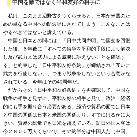
中国を敵ではなく平和友好の相手に
私は、このまま辺野古をつくらせると、日本が米国のた
めの単なる中国への防波堤にされてしまう、こんなことは
やるべきではないと訴えている。
中国と日本との間には、「日中共同声明」で国交を回復
した後、６年後に「すべての紛争を平和的手段により解決
し及び武力又は武力による威嚇に訴えないことを確認す
る」と約束した「日中平和友好条約」が締結され「互いに
武力を行使しない」、つまり戦争をしないという合意がな
されている。今年はその40周年だ。
だからその「日中平和友好条約」を再確認して、中国を
戦争の相手と見ずに、平和友好の相手と見て、政治・経済
的にも手を握り合う必要がある。経済や貿易の面では日本
と中国の関係は日本と米国の関係より、すでにはるかに大
きい。貿易の総量でも日米を超えている。訪日外国人客は
今２８００万人くらいで、その約半分は中国人だ（中国、