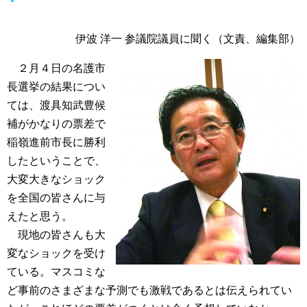
伊波 洋一 参議院議員に聞く（文責、編集部）
２月４日の名護市
長選挙の結果につい
ては、渡具知武豊候
補がかなりの票差で
稲嶺進前市長に勝利
したということで、
大変大きなショック
を全国の皆さんに与
えたと思う。
現地の皆さんも大
変なショックを受け
ている。マスコミな
ど事前のさまざまな予測でも激戦であるとは伝えられてい