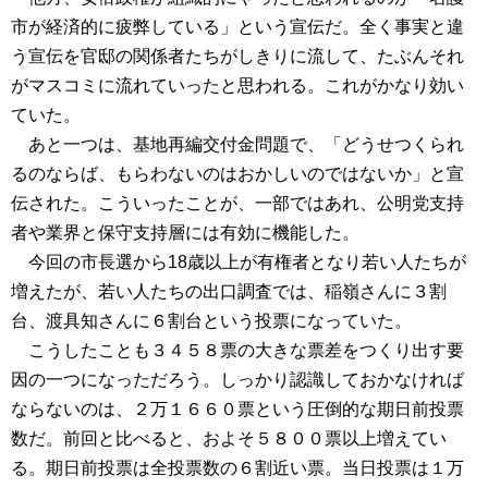
市が経済的に疲弊している」という宣伝だ。全く事実と違
う宣伝を官邸の関係者たちがしきりに流して、たぶんそれ
がマスコミに流れていったと思われる。これがかなり効い
ていた。
あと一つは、基地再編交付金問題で、「どうせつくられ
るのならば、もらわないのはおかしいのではないか」と宣
伝された。こういったことが、一部ではあれ、公明党支持
者や業界と保守支持層には有効に機能した。
今回の市長選から18歳以上が有権者となり若い人たちが
増えたが、若い人たちの出口調査では、稲嶺さんに３割
台、渡具知さんに６割台という投票になっていた。
こうしたことも３４５８票の大きな票差をつくり出す要
因の一つになっただろう。しっかり認識しておかなければ
ならないのは、２万１６６０票という圧倒的な期日前投票
数だ。前回と比べると、およそ５８００票以上増えてい
る。期日前投票は全投票数の６割近い票。当日投票は１万