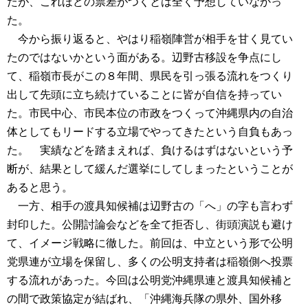
たが、これほどの票差がつくとは全く予想していなかっ
た。
今から振り返ると、やはり稲嶺陣営が相手を甘く見てい
たのではないかという面がある。辺野古移設を争点にし
て、稲嶺市長がこの８年間、県民を引っ張る流れをつくり
出して先頭に立ち続けていることに皆が自信を持ってい
た。市民中心、市民本位の市政をつくって沖縄県内の自治
体としてもリードする立場でやってきたという自負もあっ
た。 実績などを踏まえれば、負けるはずはないという予
断が、結果として緩んだ選挙にしてしまったということが
あると思う。
一方、相手の渡具知候補は辺野古の「へ」の字も言わず
封印した。公開討論会などを全て拒否し、街頭演説も避け
て、イメージ戦略に徹した。前回は、中立という形で公明
党県連が立場を保留し、多くの公明支持者は稲嶺側へ投票
する流れがあった。今回は公明党沖縄県連と渡具知候補と
の間で政策協定が結ばれ、「沖縄海兵隊の県外、国外移