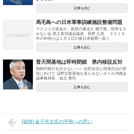
記事を読む
馬毛島への日米軍事訓練施設整備問題
マスコミの迷走か、政府の暴走か 種子島・戦争をさ
せない会 西之表市議会議員 長野 広美 ２０１９
年の年明けは１月３日の南日本新聞一面ト...
記事を読む
普天間基地は即時閉鎖 県内移設反対
強制代執行を許さない―― 住民自治と団体自治の実
現に向けて 辺野古新基地を造らせないオール沖縄会
議事務局長 福元 勇司 ...
記事を読む
[追悼] 金子兜太氏の平和への思い