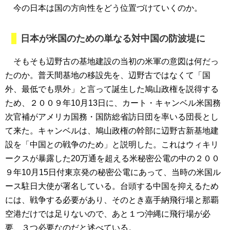
今の日本は国の方向性をどう位置づけていくのか。
日本が米国のための単なる対中国の防波堤に
そもそも辺野古の基地建設の当初の米軍の意図は何だっ
たのか。普天間基地の移設先を、辺野古ではなくて「国
外、最低でも県外」と言って誕生した鳩山政権を説得する
ため、２００９年10月13日に、カート・キャンベル米国務
次官補がアメリカ国務・国防総省訪日団を率いる団長とし
て来た。キャンベルは、鳩山政権の幹部に辺野古新基地建
設を「中国との戦争のため」と説明した。これはウィキリ
ークスが暴露した20万通を超える米秘密公電の中の２００
９年10月15日付東京発の秘密公電にあって、当時の米国ル
ース駐日大使が署名している。台頭する中国を抑えるため
には、戦争する必要があり、そのとき嘉手納飛行場と那覇
空港だけでは足りないので、あと１つ沖縄に飛行場が必
要、３つ必要なのだと述べている。