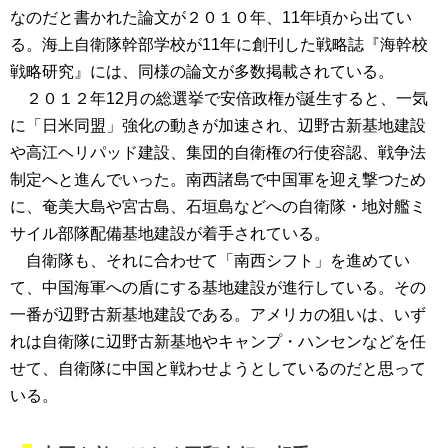
なのだと書かれた論文が２０１０年、11年頃から出てい
る。海上自衛隊幹部学校が11年に創刊した戦略誌『海幹校
戦略研究』には、同様の論文が多数掲載されている。
２０１２年12月の総選挙で安倍政権が誕生すると、一気
に「日米同盟」強化の動きが加速され、辺野古新基地建設
や高江ヘリパッド建設、集団的自衛権の行使容認、戦争法
制定へと進んでいった。南西諸島で中国軍を迎え撃つため
に、奄美大島や宮古島、石垣島などへの自衛隊・地対艦ミ
サイル部隊配備基地建設が着手されている。
自衛隊も、それに合わせて「南西シフト」を進めてい
て、中国海軍への盾にする基地建設が進行している。その
一番が辺野古新基地建設である。アメリカの狙いは、いず
れは自衛隊に辺野古新基地やキャンプ・ハンセンなどを任
せて、自衛隊に中国と戦わせようとしているのだと思って
いる。