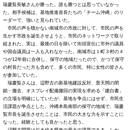
瑞慶覧長敏さんが勝った。誰も勝つとは思っていなかっ
た。相手候補は、基地推進首長たちの「チーム沖縄」のリ
ーダーで、強いと見られていた。
市民の声を聴かない南城市の市政に対して、市民の声を
生かす市政を誕生させようと、市民のネットワークで取り
組まれた。実は、最後の日を除いて街頭宣伝に市外の議員
や国会議員は一人も入れなかった。南城市は１町３村の４
つが12年前に合併し、保守の地域だったので、かつて保守
の村長だった方も含めて、多くの市民、特に女性の皆さん
が参加していた。
瑞慶覧さんは、辺野古の新基地建設反対、普天間の閉
鎖・撤去、オスプレイ配備撤回の実現を求める「建白書」
の立場を明確にしていたが、基地を争点にはせず、市民生
活課題が争点とした。沖縄本島南部の保守の地域で、瑞慶
覧市長を誕生させたことは、市民の大きな力を示すことに
なった。経験としても良かったと思う。
辺野古問題は引き続き県政の最大の課題である。しか