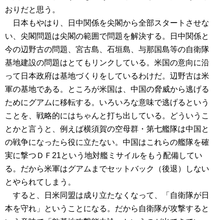
おりだと思う。
日本もやはり、日中関係を尖閣から全部スタートさせな
い、尖閣問題は尖閣の範囲で問題を解決する。日中関係と
今の辺野古の問題、宮古島、石垣島、与那国島等の自衛隊
基地建設の問題はとてもリンクしている。米国の意向に沿
って日本政府は基地づくりをしているわけだ。辺野古は米
軍の基地である。ところが米国は、中国の脅威から逃げる
ためにグアムに移転する。いろいろな意味で逃げるという
ことを、戦略的にはちゃんと打ち出している。どういうこ
とかと言うと、例えば横須賀の空母群・第七艦隊は中国と
の戦争になったら役に立たない。中国はこれらの艦隊を確
実に撃つＤＦ21という地対艦ミサイルをもう配備してい
る。だから米軍はグアムまでセットバック（後退）しない
とやられてしまう。
すると、日米同盟は成り立たなくなって、「自衛隊が日
本を守れ」ということになる。だから自衛隊が攻撃すると