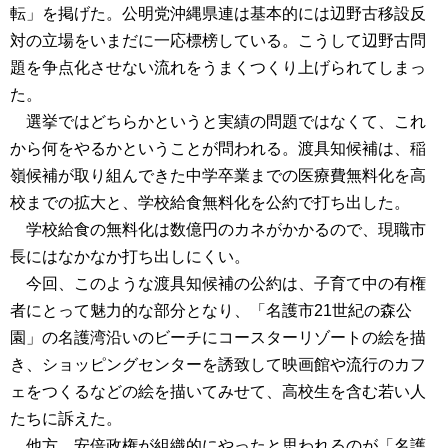
転」を掲げた。公明党沖縄県連は基本的には辺野古移設反
対の立場をいまだに一応標榜している。こうして辺野古問
題を争点化させない流れをうまくつくり上げられてしまっ
た。
選挙ではどちらかというと実績の問題ではなくて、これ
から何をやるかということが問われる。渡具知候補は、稲
嶺候補が取り組んできた中学卒業までの医療費無料化を高
校までの拡大と、学校給食無料化を公約で打ち出した。
学校給食の無料化は数億円のカネがかかるので、現職市
長にはなかなか打ち出しにくい。
今回、このような渡具知候補の公約は、子育て中の有権
者にとって魅力的な部分となり、「名護市21世紀の森公
園」の名護湾沿いのビーチにコースターリゾートの絵を描
き、ショッピングセンターを誘致して映画館や流行のカフ
ェをつくるなどの絵を描いてみせて、高校生を含む若い人
たちに訴えた。
他方、安倍政権が組織的にやったと思われるのが「名護