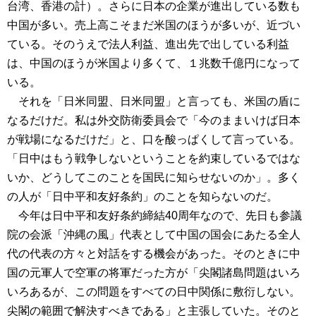
台湾、香港の計）。さらに日本の企業が進出している数も
中国が多い。売上高こそまだ米国のほうが多いが、近づい
ている。そのうえで法人利益、進出先で出している利益
は、中国のほうが米国より多くて、１兆数千億円になって
いる。
それを「日米同盟、日米同盟」と言っても、米国の盾に
なるだけだ。私は外交防衛委員会で「今のままいけば日本
が戦場になるだけだ」と、口を酸っぱくして言っている。
「日中はもう戦争しないということを約束しているではな
いか、どうしてこのことを国民に知らせないのか」。多く
の人が「日中平和友好条約」のことを知らないのだ。
今年は日中平和友好条約締結40周年なので、先日も参議
院の会派「沖縄の風」代表として中国の国会にあたる全人
代の代表の方々と対話をする機会があった。そのときに中
国の元軍人で空軍の将軍だった方が「尖閣諸島問題はいろ
いろあるが、この問題をすべての日中関係に敷衍しない。
尖閣の範囲で解決すべきである」と主張していた。そのと