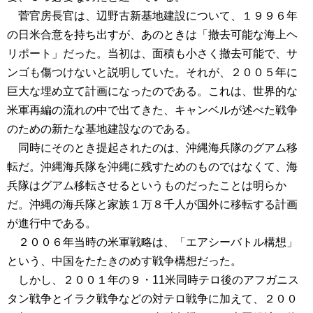
菅官房長官は、辺野古新基地建設について、１９９６年
の日米合意を持ち出すが、あのときは「撤去可能な海上ヘ
リポート」だった。当初は、面積も小さく撤去可能で、サ
ンゴも傷つけないと説明していた。それが、２００５年に
巨大な埋め立て計画になったのである。これは、世界的な
米軍再編の流れの中で出てきた、キャンベルが述べた戦争
のための新たな基地建設なのである。
同時にそのとき提起されたのは、沖縄海兵隊のグアム移
転だ。沖縄海兵隊を沖縄に残すためのものではなくて、海
兵隊はグアム移転させるというものだったことは明らか
だ。沖縄の海兵隊と家族１万８千人が国外に移転する計画
が進行中である。
２００６年当時の米軍戦略は、「エアシーバトル構想」
という、中国をたたきのめす戦争構想だった。
しかし、２００１年の９・11米同時テロ後のアフガニス
タン戦争とイラク戦争などの対テロ戦争に加えて、２００