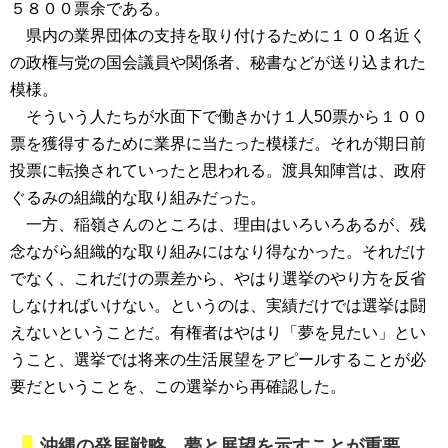
５８００票余である。
県内の業界団体の支持を取り付けるために１００名近く
の政権与党の国会議員や関係者、秘書などが送り込まれた
模様。
そういう人たちが水面下で働きかけ１人50票から１００
票を獲得するために業界に当たった模様だ。それが期日前
投票に転換されていったと思われる。渡具知陣営は、政府
ぐるみの組織的な取り組みだった。
一方、稲嶺さんのところは、理由はいろいろあるが、残
念ながら組織的な取り組みにはなり得なかった。それだけ
でなく、これだけの票差から、やはり選挙のやり方を反省
しなければいけない。というのは、実績だけでは選挙は闘
えないということだ。有権者はやはり「夢を見たい」とい
うこと、選挙では将来の生活展望をアピールすることが必
要だということを、この選挙から再確認した。
沖縄の発展戦略、夢と展望を示すことが重要