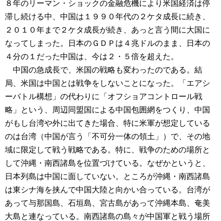
８年のリーマン・ショックの金融危機により米国経済は停
滞し続ける中、中国は１９９０年代の２ケタ成長に続き、
２０１０年まで２ケタ成長が続き、あっと言う間に大国に
なってしまった。日本のＧＤＰは４兆ドルのまま、日本の
４分の１だった中国は、今は２・５倍を超えた。
中国の急成長で、米国の戦略も変わったのである。結
局、米国は中国とは戦争をしないことになった。「エアシ
ーバトル構想」の代わりに「オフショアコントロール戦
略」という、周辺同盟国による中国包囲網をつくり、中国
がもし台湾や外に出てきた場合、特に米軍が想定している
のは台湾（中国が言う「不可分一体の領土」）で、その地
域に限定して戦う戦略である。特に、戦争のための場所と
して沖縄・南西諸島を位置づけている。なぜかというと、
日本列島は中国に面していない。ところが沖縄・南西諸島
は東シナ海を挟んで中国大陸と向かい合っている。台湾が
あって与那国島、石垣島、宮古島があって沖縄本島、奄美
大島と連なっている。南西諸島の島々が中国軍と戦う場所