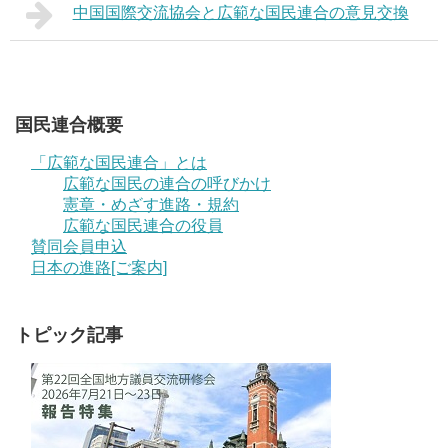
中国国際交流協会と広範な国民連合の意見交換
国民連合概要
「広範な国民連合」とは
広範な国民の連合の呼びかけ
憲章・めざす進路・規約
広範な国民連合の役員
賛同会員申込
日本の進路[ご案内]
トピック記事