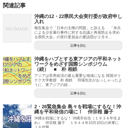
関連記事
沖縄の12・22県民大会実行委が政府申し
入れ
報告集会で「日本の主権の問題」と訴える 「米兵
による少女暴行事件に対する抗議と再発防止を求め
る県民大会」の実行委員会の要請団が２月６...
記事を読む
沖縄をハブとする東アジアの平和ネット
ワークをめざす国際シンポジウム
（続） ■ 朴 相鉄
アジアは世界経済の最も重要な地域になる 韓国ポリ
テク大学教授 朴 相鉄 羽場先生がおっしゃったよ
うに、東アジアの経...
記事を読む
2・26緊急集会 島々を戦場にするな！沖
縄を平和発信の場に！ 仲宗根 藤子
沖縄を戦場にするな！ 沖縄市在住（１９３６年生ま
れ） 仲宗根 藤子 １９４４年10月10日の米軍に
よる空襲...