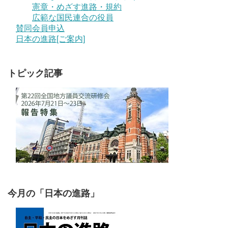
憲章・めざす進路・規約
広範な国民連合の役員
賛同会員申込
日本の進路[ご案内]
トピック記事
今月の「日本の進路」