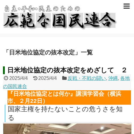
「
日米地位協定の抜本改定
」
一覧
日米地位協定の抜本改定をめざして ２
2025/4/4
2025/4/4
反戦・不戦の闘い
,
沖縄
,
各地
の国民連合
『日米地位協定とは何か』講演学習会（横浜
市、２月22日）
国家主権を持たないことの危うさを知
る