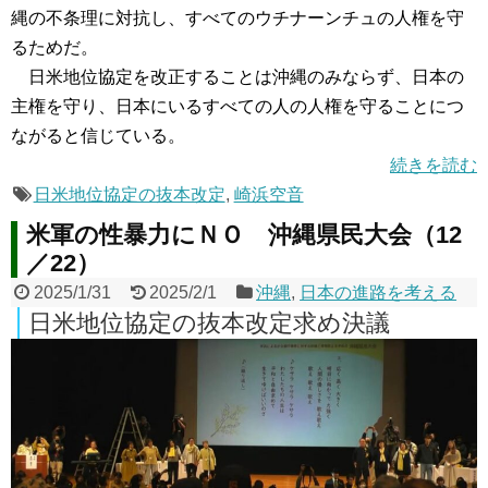
縄の不条理に対抗し、すべてのウチナーンチュの人権を守
るためだ。
日米地位協定を改正することは沖縄のみならず、日本の
主権を守り、日本にいるすべての人の人権を守ることにつ
ながると信じている。
続きを読む
日米地位協定の抜本改定
,
崎浜空音
米軍の性暴力にＮＯ 沖縄県民大会（12
／22）
2025/1/31
2025/2/1
沖縄
,
日本の進路を考える
日米地位協定の抜本改定求め決議