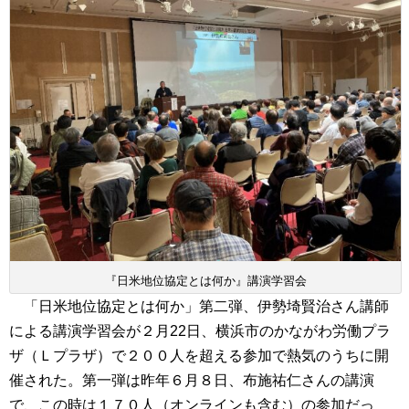
『日米地位協定とは何か』講演学習会
「日米地位協定とは何か」第二弾、伊勢埼賢治さん講師
による講演学習会が２月22日、横浜市のかながわ労働プラ
ザ（Ｌプラザ）で２００人を超える参加で熱気のうちに開
催された。第一弾は昨年６月８日、布施祐仁さんの講演
で、この時は１７０人（オンラインも含む）の参加だっ