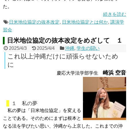
た。
続きを読む
日米地位協定の抜本改定
,
日米地位協定とは何か
,
講演学
習会
日米地位協定の抜本改定をめざして １
2025/4/3
2025/4/4
沖縄
,
学生の闘い
これ以上沖縄だけに頑張らせないため
に
崎浜 空音
慶応大学法学部学生
１ 私の夢
私の夢は「日米地位協定」を変える
ことである。そのためにまずは根本と
なる法を学びたい思い、沖縄から上京した。これまでの沖