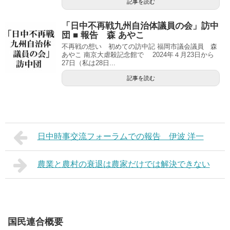
記事を読む
「日中不再戦九州自治体議員の会」訪中
団 ■ 報告 森 あやこ
不再戦の想い 初めての訪中記 福岡市議会議員 森
あやこ 南京大虐殺記念館で 2024年４月23日から
27日（私は28日...
記事を読む
日中時事交流フォーラムでの報告 伊波 洋一
農業と農村の衰退は農家だけでは解決できない
国民連合概要