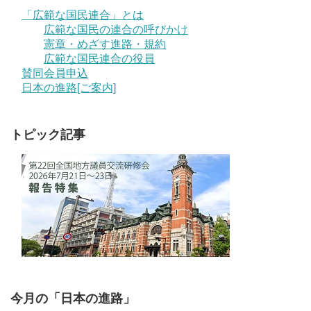
「広範な国民連合」とは
広範な国民の連合の呼びかけ
憲章・めざす進路・規約
広範な国民連合の役員
賛同会員申込
日本の進路[ご案内]
トピック記事
今月の「日本の進路」