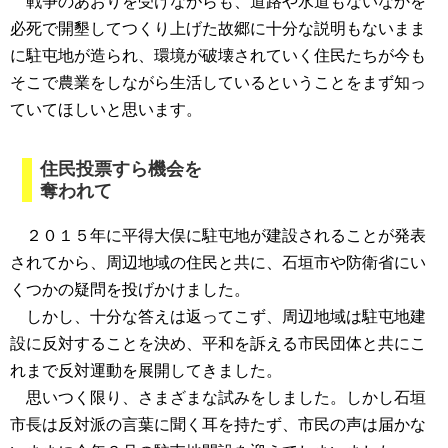
戦争のあおりを受けながらも、道路や水道もないなかを
必死で開墾してつくり上げた故郷に十分な説明もないまま
に駐屯地が造られ、環境が破壊されていく住民たちが今も
そこで農業をしながら生活しているということをまず知っ
ていてほしいと思います。
住民投票すら機会を
奪われて
２０１５年に平得大俣に駐屯地が建設されることが発表
されてから、周辺地域の住民と共に、石垣市や防衛省にい
くつかの疑問を投げかけました。
しかし、十分な答えは返ってこず、周辺地域は駐屯地建
設に反対することを決め、平和を訴える市民団体と共にこ
れまで反対運動を展開してきました。
思いつく限り、さまざまな試みをしました。しかし石垣
市長は反対派の言葉に聞く耳を持たず、市民の声は届かな