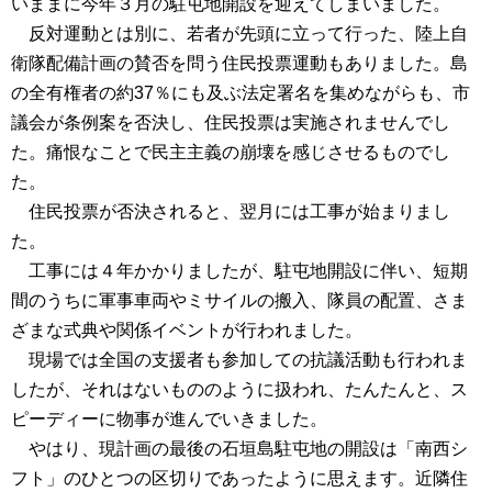
いままに今年３月の駐屯地開設を迎えてしまいました。
反対運動とは別に、若者が先頭に立って行った、陸上自
衛隊配備計画の賛否を問う住民投票運動もありました。島
の全有権者の約37％にも及ぶ法定署名を集めながらも、市
議会が条例案を否決し、住民投票は実施されませんでし
た。痛恨なことで民主主義の崩壊を感じさせるものでし
た。
住民投票が否決されると、翌月には工事が始まりまし
た。
工事には４年かかりましたが、駐屯地開設に伴い、短期
間のうちに軍事車両やミサイルの搬入、隊員の配置、さま
ざまな式典や関係イベントが行われました。
現場では全国の支援者も参加しての抗議活動も行われま
したが、それはないもののように扱われ、たんたんと、ス
ピーディーに物事が進んでいきました。
やはり、現計画の最後の石垣島駐屯地の開設は「南西シ
フト」のひとつの区切りであったように思えます。近隣住