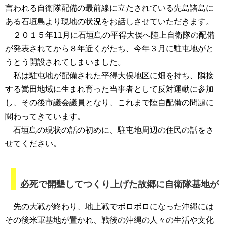
言われる自衛隊配備の最前線に立たされている先島諸島に
ある石垣島より現地の状況をお話しさせていただきます。
２０１５年11月に石垣島の平得大俣へ陸上自衛隊の配備
が発表されてから８年近くがたち、今年３月に駐屯地がと
うとう開設されてしまいました。
私は駐屯地が配備された平得大俣地区に畑を持ち、隣接
する嵩田地域に生まれ育った当事者として反対運動に参加
し、その後市議会議員となり、これまで陸自配備の問題に
関わってきています。
石垣島の現状の話の初めに、駐屯地周辺の住民の話をさ
せてください。
必死で開墾してつくり上げた故郷に自衛隊基地が
先の大戦が終わり、地上戦でボロボロになった沖縄には
その後米軍基地が置かれ、戦後の沖縄の人々の生活や文化