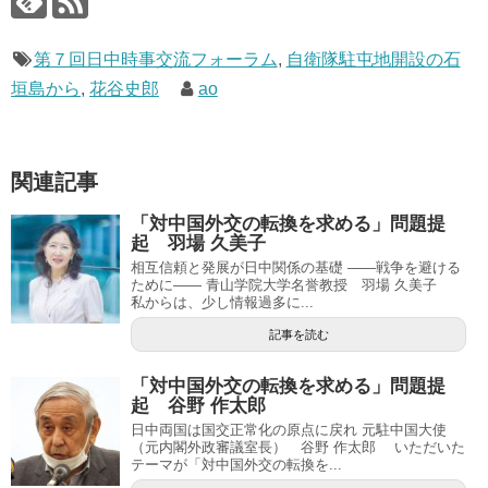
第７回日中時事交流フォーラム
,
自衛隊駐屯地開設の石
垣島から
,
花谷史郎
ao
関連記事
「対中国外交の転換を求める」問題提
起 羽場 久美子
相互信頼と発展が日中関係の基礎 ――戦争を避ける
ために―― 青山学院大学名誉教授 羽場 久美子
私からは、少し情報過多に...
記事を読む
「対中国外交の転換を求める」問題提
起 谷野 作太郎
日中両国は国交正常化の原点に戻れ 元駐中国大使
（元内閣外政審議室長） 谷野 作太郎 いただいた
テーマが「対中国外交の転換を...