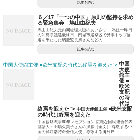
記事を読む
６／17‌「一つの中国」原則の堅持を求め
る緊急集会 鳩山由紀夫
鳩山由紀夫元内閣総理大臣のあいさつ 私は一昨日
の沖縄県議選最終日、南城市選挙区で見事トップ当
選を果たした瑞慶覧長風さんなどの...
記事を読む
中国
中国大使館主催 ■欧米支配の時代は終焉を迎えた">
大使
館主
催 ■
欧米
支配
の時
代は
終焉を迎えた">
欧米支配
中国大使館主催 ■
の時代は終焉を迎えた
中国侵略戦争80年レセプション 広範な国民連合代表
世話人・羽場久美子さんの挨拶（全文） 尊敬する中
国の呉江浩特命全権大使、尊敬する御列席...