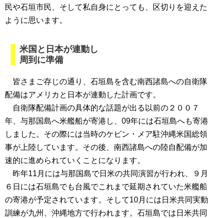
民や石垣市民、そして私自身にとっても、区切りを迎えた
ように思います。
米国と日本が連動し
周到に準備
皆さまご存じの通り、石垣島を含む南西諸島への自衛隊
配備はアメリカと日本が連動した計画です。
自衛隊配備計画の具体的な話題が出る以前の２００７
年、与那国島へ米艦船が寄港し、09年には石垣島へも寄港
しました。その際には当時のケビン・メア駐沖縄米国総領
事が上陸しています。その後、南西諸島への陸自配備が加
速的に進められていくことになります。
昨年11月には与那国島で日米の共同演習が行われ、９月
６日には石垣島でも台風でこれまで延期されていた米艦船
の寄港が予定されています。そして10月には日米共同実動
訓練が九州、沖縄地方で行われます。石垣島では日米共同