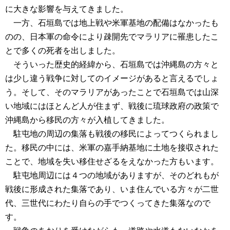
に大きな影響を与えてきました。
一方、石垣島では地上戦や米軍基地の配備はなかったも
のの、日本軍の命令により疎開先でマラリアに罹患したこ
とで多くの死者を出しました。
そういった歴史的経緯から、石垣島では沖縄島の方々と
は少し違う戦争に対してのイメージがあると言えるでしょ
う。そして、そのマラリアがあったことで石垣島では山深
い地域にはほとんど人が住まず、戦後に琉球政府の政策で
沖縄島から移民の方々が入植してきました。
駐屯地の周辺の集落も戦後の移民によってつくられまし
た。移民の中には、米軍の嘉手納基地に土地を接収された
ことで、地域を失い移住せざるをえなかった方もいます。
駐屯地周辺には４つの地域がありますが、そのどれもが
戦後に形成された集落であり、いま住んでいる方々が二世
代、三世代にわたり自らの手でつくってきた集落なので
す。