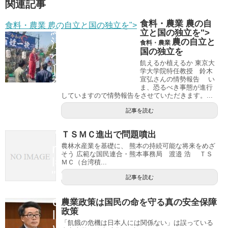
自
関連記事
給
食料・農業 農の自
食料・農業 農の自立と国の独立を">
経
立と国の独立を">
済
農の自立と
食料・農業
国の独立を
へ
飢えるか植えるか 東京大
］
学大学院特任教授 鈴木
奈
宣弘さんの情勢報告 い
ま、恐るべき事態が進行
須
していますので情勢報告をさせていただきます。...
り
記事を読む
え
"
ＴＳＭＣ進出で問題噴出
re
農林水産業を基礎に、 熊本の持続可能な将来をめざ
そう 広範な国民連合・熊本事務局 渡邉 浩 ＴＳ
l=
ＭＣ（台湾積...
"n
記事を読む
of
ol
農業政策は国民の命を守る真の安全保障
政策
lo
「飢餓の危機は日本人には関係ない」は誤っている