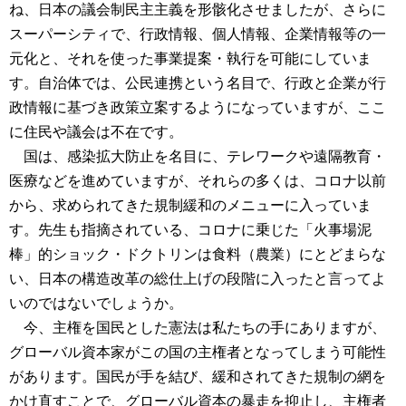
ね、日本の議会制民主主義を形骸化させましたが、さらに
スーパーシティで、行政情報、個人情報、企業情報等の一
元化と、それを使った事業提案・執行を可能にしていま
す。自治体では、公民連携という名目で、行政と企業が行
政情報に基づき政策立案するようになっていますが、ここ
に住民や議会は不在です。
国は、感染拡大防止を名目に、テレワークや遠隔教育・
医療などを進めていますが、それらの多くは、コロナ以前
から、求められてきた規制緩和のメニューに入っていま
す。先生も指摘されている、コロナに乗じた「火事場泥
棒」的ショック・ドクトリンは食料（農業）にとどまらな
い、日本の構造改革の総仕上げの段階に入ったと言ってよ
いのではないでしょうか。
今、主権を国民とした憲法は私たちの手にありますが、
グローバル資本家がこの国の主権者となってしまう可能性
があります。国民が手を結び、緩和されてきた規制の網を
かけ直すことで、グローバル資本の暴走を抑止し、主権者