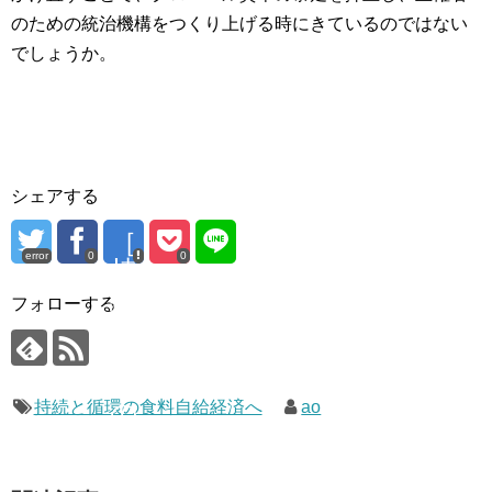
のための統治機構をつくり上げる時にきているのではない
でしょうか。
シェアする
［
error
0
0
持
続
フォローする
と
循
環
持続と循環の食料自給経済へ
の
ao
食
料