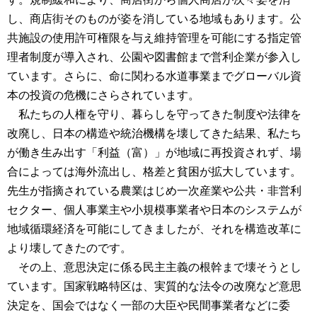
し、商店街そのものが姿を消している地域もあります。公
共施設の使用許可権限を与え維持管理を可能にする指定管
理者制度が導入され、公園や図書館まで営利企業が参入し
ています。さらに、命に関わる水道事業までグローバル資
本の投資の危機にさらされています。
私たちの人権を守り、暮らしを守ってきた制度や法律を
改廃し、日本の構造や統治機構を壊してきた結果、私たち
が働き生み出す「利益（富）」が地域に再投資されず、場
合によっては海外流出し、格差と貧困が拡大しています。
先生が指摘されている農業はじめ一次産業や公共・非営利
セクター、個人事業主や小規模事業者や日本のシステムが
地域循環経済を可能にしてきましたが、それを構造改革に
より壊してきたのです。
その上、意思決定に係る民主主義の根幹まで壊そうとし
ています。国家戦略特区は、実質的な法令の改廃など意思
決定を、国会ではなく一部の大臣や民間事業者などに委