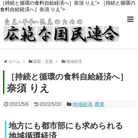
［持続と循環の食料自給経済へ］奈須 りえ">
［持続と循環の
食料自給経済へ］奈須 りえ">
ホーム
課題・言葉
地域経済
［持続と循環の食料自給経済へ］
奈須 りえ
2021/5/6
2022/5/30
地域経済
,
農業
地方にも都市部にも求められる
地域循環経済