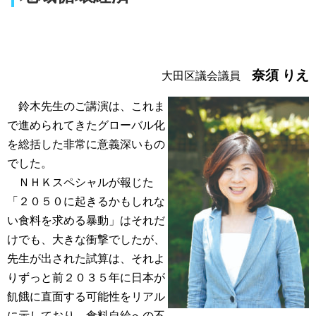
奈須 りえ
大田区議会議員
鈴木先生のご講演は、これま
で進められてきたグローバル化
を総括した非常に意義深いもの
でした。
ＮＨＫスペシャルが報じた
「２０５０に起きるかもしれな
い食料を求める暴動」はそれだ
けでも、大きな衝撃でしたが、
先生が出された試算は、それよ
りずっと前２０３５年に日本が
飢餓に直面する可能性をリアル
に示しており、食料自給への不