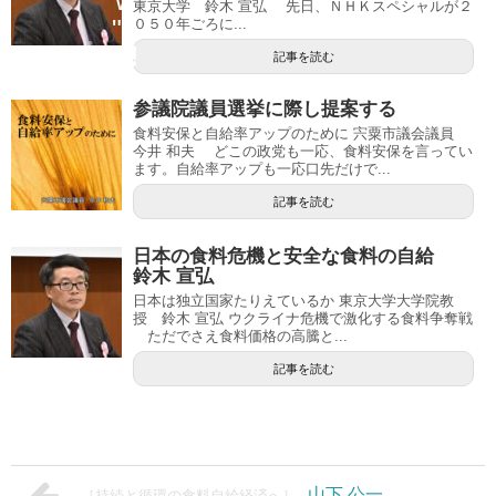
w
東京大学 鈴木 宣弘 先日、ＮＨＫスペシャルが２
">
０５０年ごろに...
記事を読む
参議院議員選挙に際し提案する
食料安保と自給率アップのために 宍粟市議会議員
今井 和夫 どこの政党も一応、食料安保を言ってい
ます。自給率アップも一応口先だけで...
記事を読む
日本の食料危機と安全な食料の自給
鈴木 宣弘
日本は独立国家たりえているか 東京大学大学院教
授 鈴木 宣弘 ウクライナ危機で激化する食料争奪戦
ただでさえ食料価格の高騰と...
記事を読む
山下 公一
［持続と循環の食料自給経済へ］