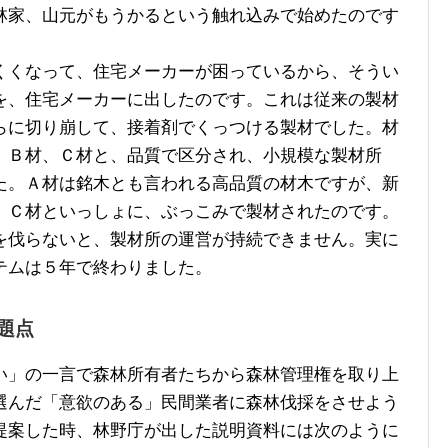
林家、山元がもうかるという触れ込みで始めたのです
。
くなって、住宅メーカーが困っているから、そうい
を、住宅メーカーに出したのです。これは従来の製材
らに切り崩して、接着剤でくっつける製材でした。材
、Ｂ材、Ｃ材と、品質で区分され、小規模な製材所
た。Ａ材は銘木とも言われる高品質の材木ですが、新
、Ｃ材といっしょに、ぶっこみで製材されたのです。
伐らないと、製材所の運営が持続できません。実に
テムは５年で終わりました。
題点
」の一言で森林所有者たちから森林管理権を取り上
選んだ「意欲のある」民間業者に森林伐採をさせよう
提案した時、林野庁が出した説明資料には次のように