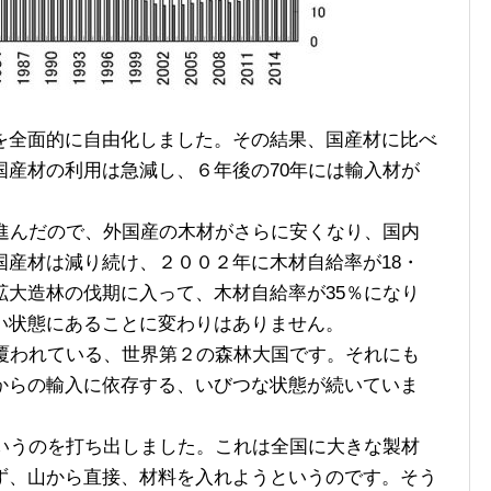
全面的に自由化しました。その結果、国産材に比べ
国産材の利用は急減し、６年後の70年には輸入材が
進んだので、外国産の木材がさらに安くなり、国内
国産材は減り続け、２００２年に木材自給率が18・
拡大造林の伐期に入って、木材自給率が35％になり
い状態にあることに変わりはありません。
覆われている、世界第２の森林大国です。それにも
からの輸入に依存する、いびつな状態が続いていま
いうのを打ち出しました。これは全国に大きな製材
ず、山から直接、材料を入れようというのです。そう