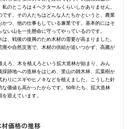
。私のところは４ヘクタールくらいしかありません。
のです。その人たちはどんな人たちかというと、農業
おかつ、他の仕事もしている兼業です。基本的にはそ
らない山を一生懸命に守ってやっているのです。
は、戦後の復興のため木材の需要が高まりました。
荒廃や自然災害で、木材の供給が追いつかず、高騰が
植えろ、木を植えろという拡大造林が始まり、みん
伐採跡地への造林をはじめ、里山の雑木林、広葉樹か
代わりにスギやヒノキなどを植えました。こうした針
的な価値も高かったからです。50年たち、拡大造林
期を迎えています。