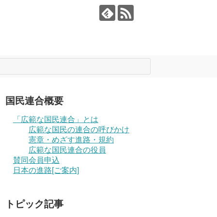
国民連合概要
「広範な国民連合」とは
広範な国民の連合の呼びかけ
憲章・めざす進路・規約
広範な国民連合の役員
賛同会員申込
日本の進路[ご案内]
トピック記事