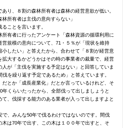
あり、８割の森林所有者は森林の経営意欲が低い。
森林所有者は主伐の意向すらない」
伐ることを言います。
所有者に行ったアンケート「森林資源の循環利用に
経営規模の意向について、71・５％が「現状を維持
縮小したい」と答えたから、合わせて「８割が経営意
を拡大するかどうかはその時の事業者の裁量で、経営
の人が「主伐を実施する予定はない」と回答していま
「間伐を繰り返す予定であるため」と答えています。
だとか「成長産業化」だとか言っているけれど、そ
50年くらいたったから、全部伐って出しましょうと
めて、伐採する能力のある業者が入って出しますよと
安で、みんな50年で伐るわけではないのです。間伐
の木は70年で出す、この木は１００年で出すと、そ