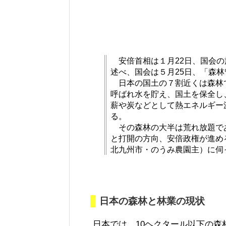
安倍首相は１月22日、国会の
述べ、国会は５月25日、「森
日本の国土の７割近くは森林
呼ばれ水を貯え、国土を保全し
薪や炭などとして熱エネルギー
る。
その森林の大半は荒れ放題で
と打開の方向、安倍政権が進め
北九州市・のうみ農園主）に伺
日本の森林と林業の現状
日本では、10ヘクタール以下の森