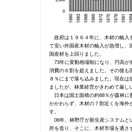
政府は１９６４年に、木材の輸入を
て安い外国産木材の輸入が急増し、
国産材を上回りました。
73年に変動相場制になり、円高が
消費の６割を超えました。その後も
８％にまで落ち込みました。現在は
ましたが、林業経営がきわめて厳し
日本は国土面積の約68％が森林に
かかわらず、木材の７割近くを海外
す。
06年、林野庁が新生産システムと
所を造り、そこに、木材市場を通さ