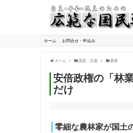
ホーム
お問合せ・申込み
ホーム
課題・言葉
農業
安倍政権の「林
だけ
零細な農林家が国土