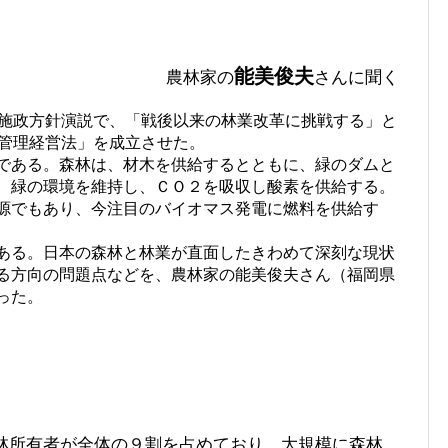
能美俊夫
農林家の
さんに聞く
施政方針演説で、「戦後以来の林業改革に挑戦する」と
林管理経営法」を成立させた。
である。森林は、材木を供給するとともに、緑のダムと
、緑の環境を維持し、ＣＯ２を吸収し酸素を供給する。
源でもあり、今注目のバイオマス発電に燃料を供給す
ある。日本の森林と林業が直面したきわめて深刻な現状
る方向の問題点などを、農林家の能美俊夫さん（福岡県
った。
林所有者が全体の９割を占めており、大規模に森林