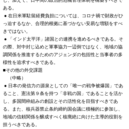
し、加えて、日中間の政治的危機管理体制を構築すべきで
ある。
● 在日米軍駐留経費負担については、コロナ禍で財政がひ
っ迫するなか、合理的根拠に基づかない安易な増額をすべ
きではない。
● 「インド太平洋」諸国との連携を進めるべきである。そ
の際、対中封じ込めと軍事協力一辺倒ではなく、地域の協
調関係を推進するためのアジェンダの包括性と当事者の多
様性を追求すべきである。
■その他の外交課題
（中略）
● 日本の発信力の源泉としての「唯一の戦争被爆国」であ
ること、憲法第９条を持つ「非戦の国」であることを活か
し、多国間枠組みの創設とその活性化を目指すべきであ
る。また、核兵器禁止条約締約国会議に積極的に参加し、
地域の信頼関係を醸成すべく核廃絶に向けた主導的役割を
担うべきである。