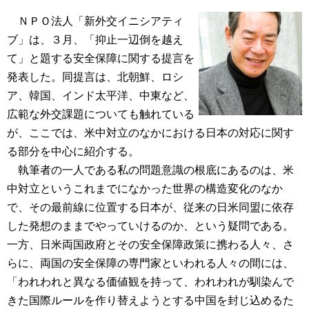
ＮＰＯ法人「新外交イニシアティ
ブ」は、３月、「抑止一辺倒を越え
て」と題する安全保障に関する提言を
発表した。同提言は、北朝鮮、ロシ
ア、韓国、インド太平洋、中東など、
広範な外交課題についても触れている
が、ここでは、米中対立のなかにおける日本の対応に関す
る部分を中心に紹介する。
執筆者の一人である私の問題意識の根底にあるのは、米
中対立というこれまでになかった世界の構造変化のなか
で、その最前線に位置する日本が、従来の日米同盟に依存
した発想のままでやっていけるのか、という疑問である。
一方、日米両国政府とその安全保障政策に携わる人々、さ
らに、両国の安全保障の専門家といわれる人々の間には、
「われわれと異なる価値観を持って、われわれが馴染んで
きた国際ルールを作り替えようとする中国を封じ込めるた