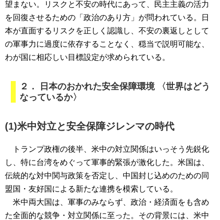
望まない。リスクと不安の時代にあって、民主主義の活力
を回復させるための「政治のあり方」が問われている。日
本が直面するリスクを正しく認識し、不安の裏返しとして
の軍事力に過度に依存することなく、穏当で説明可能な、
わが国に相応しい目標設定が求められている。
２． 日本のおかれた安全保障環境 〈世界はどう
なっているか〉
(1)米中対立と安全保障ジレンマの時代
トランプ政権の後半、米中の対立関係はいっそう先鋭化
し、特に台湾をめぐって軍事的緊張が激化した。米国は、
伝統的な対中関与政策を否定し、中国封じ込めのための同
盟国・友好国による新たな連携を模索している。
米中両大国は、軍事のみならず、政治・経済面をも含め
た全面的な競争・対立関係に至った。その背景には、米中