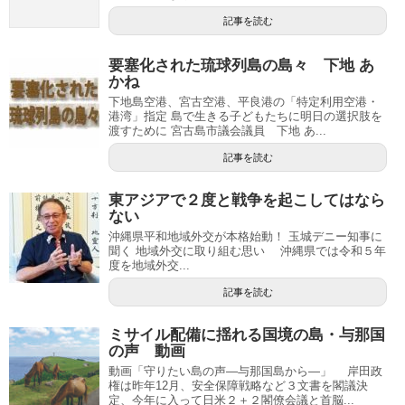
記事を読む
要塞化された琉球列島の島々 下地 あ
かね
下地島空港、宮古空港、平良港の「特定利用空港・
港湾」指定 島で生きる子どもたちに明日の選択肢を
渡すために 宮古島市議会議員 下地 あ...
記事を読む
東アジアで２度と戦争を起こしてはなら
ない
沖縄県平和地域外交が本格始動！ 玉城デニー知事に
聞く 地域外交に取り組む思い 沖縄県では令和５年
度を地域外交...
記事を読む
ミサイル配備に揺れる国境の島・与那国
の声 動画
動画「守りたい島の声―与那国島から―」 岸田政
権は昨年12月、安全保障戦略など３文書を閣議決
定、今年に入って日米２＋２閣僚会議と首脳...