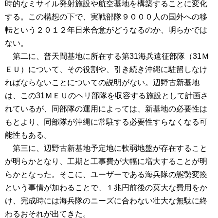
時的なミサイル発射施設や航空基地を構築することに変化
する。この構想の下で、実戦部隊９０００人の国外への移
転という２０１２年日米合意がどうなるのか、明らかでは
ない。
第二に、普天間基地に所在する第31海兵遠征部隊（31Ｍ
ＥＵ）について、その役割や、引き続き沖縄に駐留しなけ
ればならないことについての説明がない。辺野古新基地
は、この31ＭＥＵのヘリ部隊を収容する施設として計画さ
れているが、同部隊の運用によっては、新基地の必要性は
もとより、同部隊が沖縄に常駐する必要性すらなくなる可
能性もある。
第三に、辺野古新基地予定地に軟弱地盤が存在すること
が明らかとなり、工期と工事費が大幅に増大することが明
らかとなった。そこに、ユーザーである海兵隊の態勢変換
という事情が加わることで、１兆円前後の莫大な費用をか
け、完成時には海兵隊のニーズに合わない壮大な無駄に終
わるおそれが出てきた。