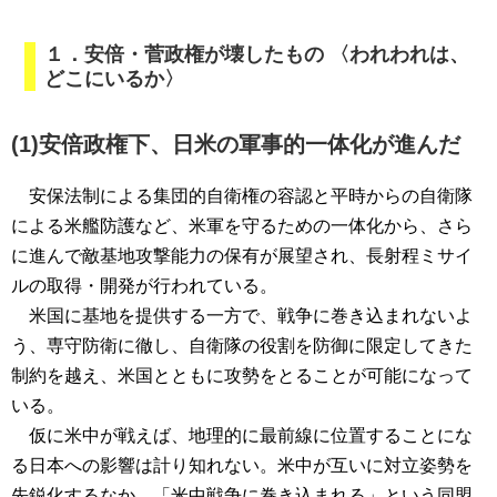
１．安倍・菅政権が壊したもの 〈われわれは、
どこにいるか〉
(1)安倍政権下、日米の軍事的一体化が進んだ
安保法制による集団的自衛権の容認と平時からの自衛隊
による米艦防護など、米軍を守るための一体化から、さら
に進んで敵基地攻撃能力の保有が展望され、長射程ミサイ
ルの取得・開発が行われている。
米国に基地を提供する一方で、戦争に巻き込まれないよ
う、専守防衛に徹し、自衛隊の役割を防御に限定してきた
制約を越え、米国とともに攻勢をとることが可能になって
いる。
仮に米中が戦えば、地理的に最前線に位置することにな
る日本への影響は計り知れない。米中が互いに対立姿勢を
先鋭化するなか、「米中戦争に巻き込まれる」という同盟