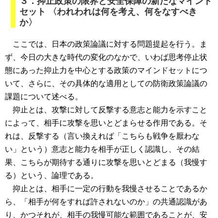
３．抑止政策の限界と安全保障の新たなマインド
セット 〈われわれは何を考え、何をなすべき
か〉
ここでは、日本の政策論議に対する問題提起を行う。ま
ず、今日の大きな時代の変化のなかで、いわば思考停止状
態にあった抑止力を中心とする政策のマインドセットにつ
いて、さらに、その具体的な適用としての防衛政策論議の
課題について述べる。
抑止とは、攻撃に対して反撃する意志と能力を示すこと
によって、相手に攻撃を思いとどまらせる作用である。そ
れは、反撃する（言い換えれば「こちらも戦争を厭わな
い」という）意志と能力を相手が正しく認識し、その結
果、こちらが期待する通りに攻撃を思いとどまる（我慢す
る）という、論理である。
抑止とは、相手に一定の行動を我慢させることであるか
ら、「相手が何をすれば許されないのか」の共通認識があ
り、かつそれが、相手の我慢可能な範囲であることが、安