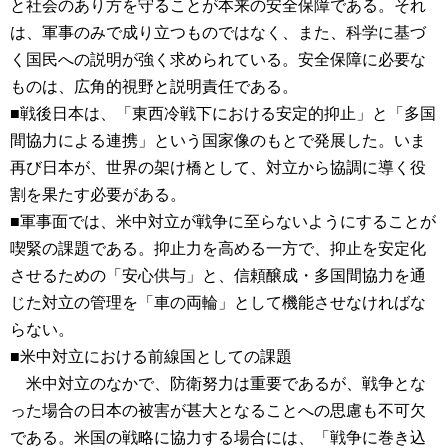
と社会のあり方を守ることが本来の安全保障である。それ
は、軍事のみで成り立つものではなく、また、科学に基づ
く国民への説明が強く求められている。安全保障に必要な
ものは、広角的視野と説明責任である。
■戦後日本は、「東西冷戦下における安定的抑止」と「多国
間協力による連携」という国家像のもとで発展した。いま
再び日本が、世界の架け橋として、対立から協調に導く役
割を果たす必要がある。
■軍事面では、米中対立が戦争に至らないようにすることが
喫緊の課題である。抑止力を高める一方で、抑止を安定化
させるための「安心供与」と、信頼醸成・多国間協力を通
じた対立の管理を「車の両輪」として機能させなければな
らない。
■米中対立における前線国としての課題
米中対立のなかで、防衛努力は重要であるが、戦争とな
った場合の日本の被害が甚大となることへの思慮も不可欠
である。米国の戦略に協力する場合には、「戦争に巻き込