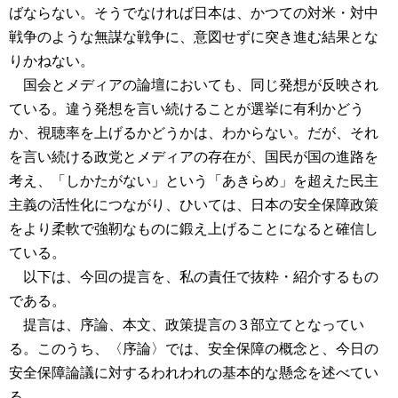
ばならない。そうでなければ日本は、かつての対米・対中
戦争のような無謀な戦争に、意図せずに突き進む結果とな
りかねない。
国会とメディアの論壇においても、同じ発想が反映され
ている。違う発想を言い続けることが選挙に有利かどう
か、視聴率を上げるかどうかは、わからない。だが、それ
を言い続ける政党とメディアの存在が、国民が国の進路を
考え、「しかたがない」という「あきらめ」を超えた民主
主義の活性化につながり、ひいては、日本の安全保障政策
をより柔軟で強靭なものに鍛え上げることになると確信し
ている。
以下は、今回の提言を、私の責任で抜粋・紹介するもの
である。
提言は、序論、本文、政策提言の３部立てとなってい
る。このうち、〈序論〉では、安全保障の概念と、今日の
安全保障論議に対するわれわれの基本的な懸念を述べてい
る。