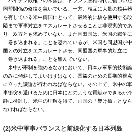
バイデン政権下の米国は、トランプ政権時代に傷ついた
同盟関係の修復を急いでいる。一方、相互に大量の核兵器
を有している米中両国にとって、最終的に核を使用する段
階まで軍事対立をエスカレートさせることは非現実的であ
り、双方とも求めていない。また同盟国は、米国の戦争に
「巻き込まれる」ことを恐れているが、米国も同盟国が中
国との対立をエスカレートさせ、同盟国の軍事的対立に
「巻き込まれる」ことを望んでいない。
米中が牽制を強めるなかにおいて、日本が軍事的技術論
のみに傾斜してよいはずはなく、国益のための長期的視点
に立った議論が行われねばならない。その上で、米中の軍
事衝突を避けるために日本にどのような貢献ができるか冷
静に検討し、米中の理解を得て、両国の「架け橋」となら
なければならない。
(2)米中軍事バランスと前線化する日本列島