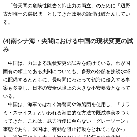
「普天間の危険性除去と抑止力の両立」のために「辺野
古が唯一の選択肢」としてきた政府の論理は破たんしてい
る。
(4)南シナ海・尖閣における中国の現状変更の試
み
中国は、力による現状変更の試みを続けている。わが国
固有の領土である尖閣についても、多数の公船を接続水域
に配備するとともに、長時間にわたって領海に侵入する事
案も多発し、日本の安全保障上の大きな不安要素となって
いる。
中国は、海軍ではなく海警局や漁船団を使用し、「サラ
ミ・スライス」といわれる漸進的な方法で既成事実をつく
ってきた。これは、武力行使に至らない「グレーゾーン」
事態であり、米国は、有効な阻止行動をとれてこなかっ