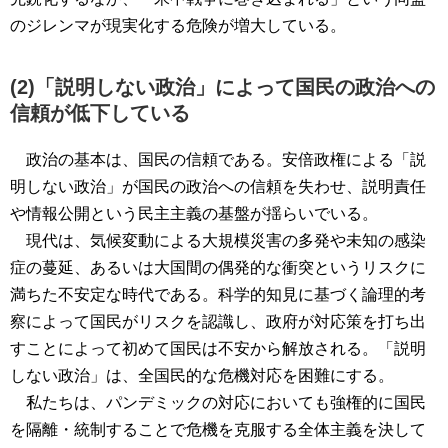
のジレンマが現実化する危険が増大している。
(2)「説明しない政治」によって国民の政治への
信頼が低下している
政治の基本は、国民の信頼である。安倍政権による「説
明しない政治」が国民の政治への信頼を失わせ、説明責任
や情報公開という民主主義の基盤が揺らいでいる。
現代は、気候変動による大規模災害の多発や未知の感染
症の蔓延、あるいは大国間の偶発的な衝突というリスクに
満ちた不安定な時代である。科学的知見に基づく論理的考
察によって国民がリスクを認識し、政府が対応策を打ち出
すことによって初めて国民は不安から解放される。「説明
しない政治」は、全国民的な危機対応を困難にする。
私たちは、パンデミックの対応においても強権的に国民
を隔離・統制することで危機を克服する全体主義を決して