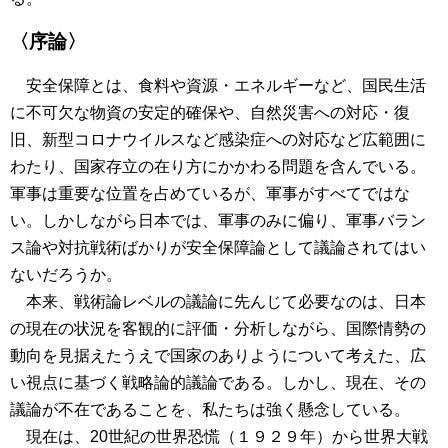
〈序論〉
安全保障とは、食料や資源・エネルギーなど、国民生活
に不可欠な物資の安定的確保や、自然災害への対応・復
旧、新型コロナウイルスなど感染症への対応など広範囲に
わたり、国家存立の在り方にかかわる問題を含んでいる。
軍事は重要な位置を占めているが、軍事がすべてではな
い。しかしながら日本では、軍事のみに偏り、軍事バラン
ス論や対抗戦術ばかりが安全保障論として議論されてはい
ないだろうか。
本来、戦術論レベルの議論に先んじて必要なのは、日本
の現在の状況を客観的に評価・分析しながら、国際情勢の
動向を見据えたうえで国家のありようについて考えた、広
い視点に基づく戦略論的議論である。しかし、現在、その
議論が不在であることを、私たちは強く懸念している。
現在は、20世紀の世界恐慌（１９２９年）から世界大戦