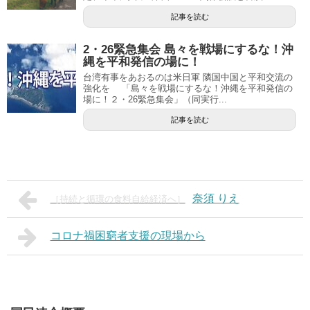
記事を読む
2・26緊急集会 島々を戦場にするな！沖
縄を平和発信の場に！
台湾有事をあおるのは米日軍 隣国中国と平和交流の
強化を 「島々を戦場にするな！沖縄を平和発信の
場に！２・26緊急集会」（同実行...
記事を読む
奈須 りえ
［持続と循環の食料自給経済へ］
コロナ禍困窮者支援の現場から