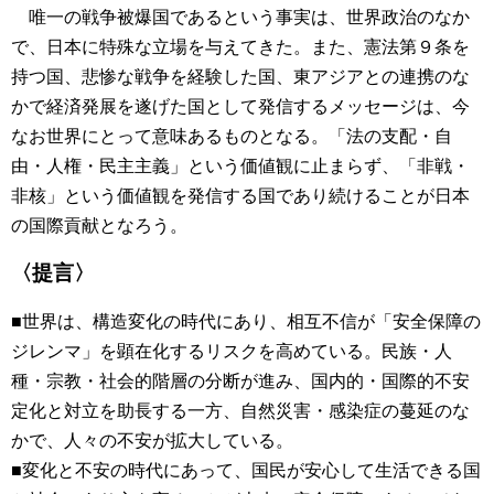
唯一の戦争被爆国であるという事実は、世界政治のなか
で、日本に特殊な立場を与えてきた。また、憲法第９条を
持つ国、悲惨な戦争を経験した国、東アジアとの連携のな
かで経済発展を遂げた国として発信するメッセージは、今
なお世界にとって意味あるものとなる。「法の支配・自
由・人権・民主主義」という価値観に止まらず、「非戦・
非核」という価値観を発信する国であり続けることが日本
の国際貢献となろう。
〈提言〉
■世界は、構造変化の時代にあり、相互不信が「安全保障の
ジレンマ」を顕在化するリスクを高めている。民族・人
種・宗教・社会的階層の分断が進み、国内的・国際的不安
定化と対立を助長する一方、自然災害・感染症の蔓延のな
かで、人々の不安が拡大している。
■変化と不安の時代にあって、国民が安心して生活できる国