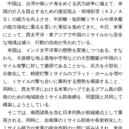
中国は、台湾や南シナ海をめぐる武力紛争に備えて、米
国の介入を阻止するための接近阻止・領域拒否（Ａ２／Ａ
Ｄ）の能力を向上させ、中距離・短距離ミサイルや潜水艦
の能力強化に重点を置いた軍拡を進めてきた。今日、米軍
にとって、西太平洋・東アジアで中国のミサイルから安全
な地域は減り、行動の自由が失われている。
米国は、インド太平洋軍の態勢を変換しつつある。すな
わち、大規模な地上基地や空母などの大型艦艇が中国のミ
サイル攻撃に対して脆弱であることから、兵力を小型化・
分散化して、精密打撃ミサイルのプラット・ホームを増や
し、ミサイルの撃ち合いに勝利する態勢を構築すること、
同時に、西太平洋における米軍のハブであるグアム島の防
衛のための地域統合ミサイル防衛網を、同盟国と共同して
構築しようとしている。
そこでは、南西諸島を含む日本列島が前線拠点として重
視される。同時に、自衛隊のミサイル防衛や長射程化した
ミサイル能力が米軍の統合作戦の一部に組み込まれ、米中