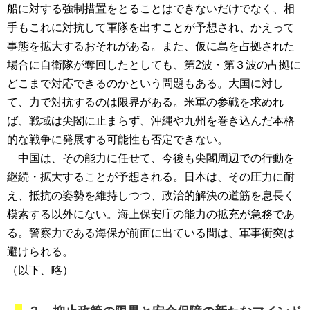
船に対する強制措置をとることはできないだけでなく、相
手もこれに対抗して軍隊を出すことが予想され、かえって
事態を拡大するおそれがある。また、仮に島を占拠された
場合に自衛隊が奪回したとしても、第2波・第３波の占拠に
どこまで対応できるのかという問題もある。大国に対し
て、力で対抗するのは限界がある。米軍の参戦を求めれ
ば、戦域は尖閣に止まらず、沖縄や九州を巻き込んだ本格
的な戦争に発展する可能性も否定できない。
中国は、その能力に任せて、今後も尖閣周辺での行動を
継続・拡大することが予想される。日本は、その圧力に耐
え、抵抗の姿勢を維持しつつ、政治的解決の道筋を息長く
模索する以外にない。海上保安庁の能力の拡充が急務であ
る。警察力である海保が前面に出ている間は、軍事衝突は
避けられる。
（以下、略）