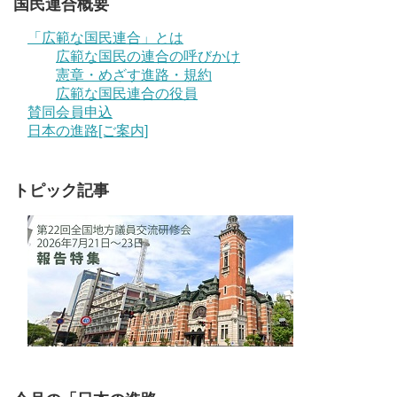
国民連合概要
「広範な国民連合」とは
広範な国民の連合の呼びかけ
憲章・めざす進路・規約
広範な国民連合の役員
賛同会員申込
日本の進路[ご案内]
トピック記事