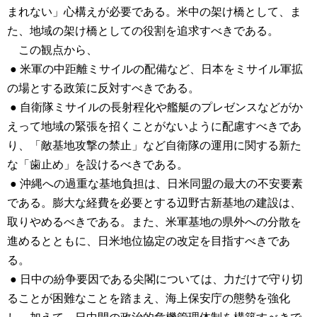
まれない」心構えが必要である。米中の架け橋として、ま
た、地域の架け橋としての役割を追求すべきである。
この観点から、
● 米軍の中距離ミサイルの配備など、日本をミサイル軍拡
の場とする政策に反対すべきである。
● 自衛隊ミサイルの長射程化や艦艇のプレゼンスなどがか
えって地域の緊張を招くことがないように配慮すべきであ
り、「敵基地攻撃の禁止」など自衛隊の運用に関する新た
な「歯止め」を設けるべきである。
● 沖縄への過重な基地負担は、日米同盟の最大の不安要素
である。膨大な経費を必要とする辺野古新基地の建設は、
取りやめるべきである。また、米軍基地の県外への分散を
進めるとともに、日米地位協定の改定を目指すべきであ
る。
● 日中の紛争要因である尖閣については、力だけで守り切
ることが困難なことを踏まえ、海上保安庁の態勢を強化