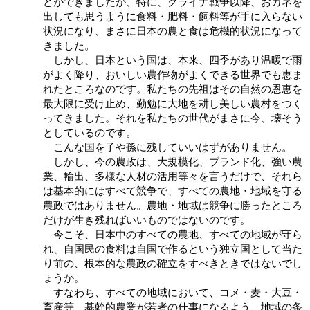
とができましたが、特に、クライナ戦争以降、おカネを
出しても思うように食料・肥料・飼料等が手に入らない
状況になり、まさに日本の農と食は危機的状況になって
きました。
しかし、日本という国は、本来、四季があり温暖で雨
がよく降り、おいしい農作物がよくできる世界でも恵ま
れたところなのです。私たちの先祖はその自然の恩恵を
最大限に受け止め、勤勉に大地を耕し美しい農村をつく
ってきました。それを私たちの世代がまさに今、壊そう
としているのです。
こんな国を子や孫に残していいはずがありません。
しかし、今の農政は、大規模化、ブランド化、強い農
業、輸出、多様な人材の活用等々を言うだけで、それら
は基本的にはすべて競争で、すべての農地・地域を守る
農政ではありません。農地・地域は競争に勝ったところ
だけが生き残ればいいものではないのです。
今こそ、日本中のすべての農地、すべての地域が守ら
れ、自国民の食料は自国で作るという独立国として当た
り前の、根本的な農政の確立をすべきときではないでし
ょうか。
すなわち、すべての地域において、コメ・麦・大豆・
畜産等、基幹的農業が若者の仕事になるよう、地域の条