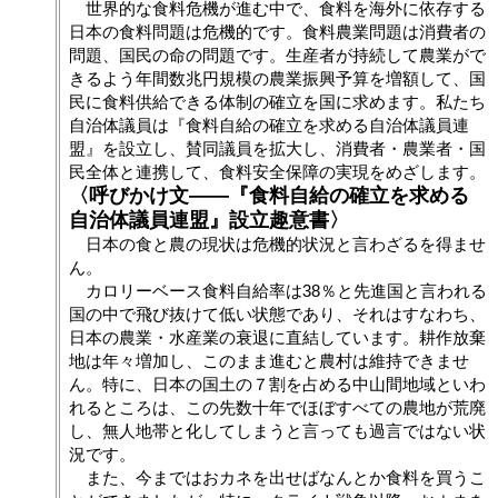
世界的な食料危機が進む中で、食料を海外に依存する
日本の食料問題は危機的です。食料農業問題は消費者の
問題、国民の命の問題です。生産者が持続して農業がで
きるよう年間数兆円規模の農業振興予算を増額して、国
民に食料供給できる体制の確立を国に求めます。私たち
自治体議員は『食料自給の確立を求める自治体議員連
盟』を設立し、賛同議員を拡大し、消費者・農業者・国
民全体と連携して、食料安全保障の実現をめざします。
〈呼びかけ文――『食料自給の確立を求める
自治体議員連盟』設立趣意書〉
日本の食と農の現状は危機的状況と言わざるを得ませ
ん。
カロリーベース食料自給率は38％と先進国と言われる
国の中で飛び抜けて低い状態であり、それはすなわち、
日本の農業・水産業の衰退に直結しています。耕作放棄
地は年々増加し、このまま進むと農村は維持できませ
ん。特に、日本の国土の７割を占める中山間地域といわ
れるところは、この先数十年でほぼすべての農地が荒廃
し、無人地帯と化してしまうと言っても過言ではない状
況です。
また、今まではおカネを出せばなんとか食料を買うこ