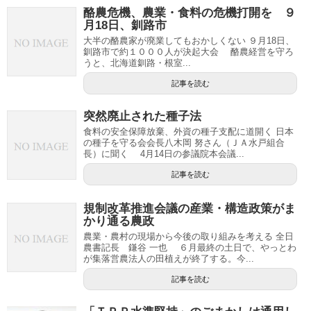
酪農危機、農業・食料の危機打開を ９
月18日、釧路市
大半の酪農家が廃業してもおかしくない ９月18日、
釧路市で約１０００人が決起大会 酪農経営を守ろ
うと、北海道釧路・根室...
記事を読む
突然廃止された種子法
食料の安全保障放棄、外資の種子支配に道開く 日本
の種子を守る会会長八木岡 努さん（ＪＡ水戸組合
長）に聞く 4月14日の参議院本会議...
記事を読む
規制改革推進会議の産業・構造政策がま
かり通る農政
農業・農村の現場から今後の取り組みを考える 全日
農書記長 鎌谷 一也 ６月最終の土日で、やっとわ
が集落営農法人の田植えが終了する。今...
記事を読む