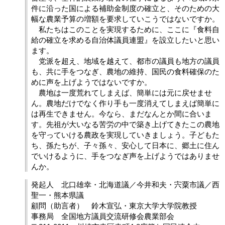
件に沿った国による補助金制度の確立と、そのための大
幅な農業予算の増額を要求していこうではないですか。
私たちはこのことを実現するために、ここに『食料自
給の確立を求める自治体議員連盟』を設立したいと思い
ます。
党派を超え、地域を越えて、都市の議員も地方の議員
も、共に手をつなぎ、農地の維持、国民の食料確保のた
めに声を上げようではないですか。
農地は一度荒れてしまえば、簡単には元に戻せませ
ん。農地だけでなく作り手も一度消えてしまえば簡単に
は再生できません。今なら、まだなんとか間に合いま
す。先祖が大いなる苦労の中で築き上げてきたこの農地
を守っていける農政を実現していきましょう。子どもた
ち、孫たちが、子々孫々、安心して日本に、郷土に住ん
でいけるように、手をつなぎ声を上げようではありませ
んか。
発起人 北口雄幸・北海道議／今井和夫・宍粟市議／西
聖一・熊本県議
顧問（助言者） 鈴木宣弘・東京大学大学院教授
事務局 全国地方議員交流研修会農業部会