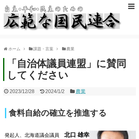
ホーム
課題・言葉
農業
「自治体議員連盟」に賛同
してください
2023/12/28
2024/1/2
農業
食料自給の確立を推進する
北口 雄幸
発起人、北海道議会議員