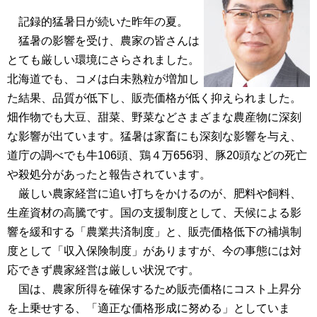
記録的猛暑日が続いた昨年の夏。
猛暑の影響を受け、農家の皆さんは
とても厳しい環境にさらされました。
北海道でも、コメは白未熟粒が増加し
た結果、品質が低下し、販売価格が低く抑えられました。
畑作物でも大豆、甜菜、野菜などさまざまな農産物に深刻
な影響が出ています。猛暑は家畜にも深刻な影響を与え、
道庁の調べでも牛106頭、鶏４万656羽、豚20頭などの死亡
や殺処分があったと報告されています。
厳しい農家経営に追い打ちをかけるのが、肥料や飼料、
生産資材の高騰です。国の支援制度として、天候による影
響を緩和する「農業共済制度」と、販売価格低下の補塡制
度として「収入保険制度」がありますが、今の事態には対
応できず農家経営は厳しい状況です。
国は、農家所得を確保するため販売価格にコスト上昇分
を上乗せする、「適正な価格形成に努める」としていま