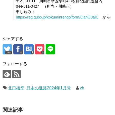
〒211-0011 川崎市幸区幸町4-8広範な国民連合内
044-511-0427 （担当・川崎正）
申し込み：
https://req.qubo.jp/kokuminrengo/form/OanG9aIC
から
シェアする
error
0
0
フォローする
北口雄幸
,
日本の進路2024年1月号
yh
関連記事