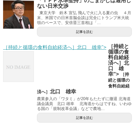
「ＴＰＰ水準堅持」のごまかしは通用し
ない日米交渉
東京大学 鈴木 宣弘 飛んで火に入る夏の虫 ４月
末、米国での日米首脳会談は完全にトランプ米大統
領のペースで、安倍晋三首相は「...
記事を読む
［持続と
［持続と循環の食料自給経済へ］北口 雄幸">
循環の食
料自給経
済へ］北
口 雄
幸">
［持
続と循環の
食料自給経
北口 雄幸
済へ］
農業参入の「ワタミ」が20年もたたずに撤退 北海道
議会議員 北口 雄幸 北海道からはですね、いわゆ
る国の「規制改革会議」などで農地...
記事を読む