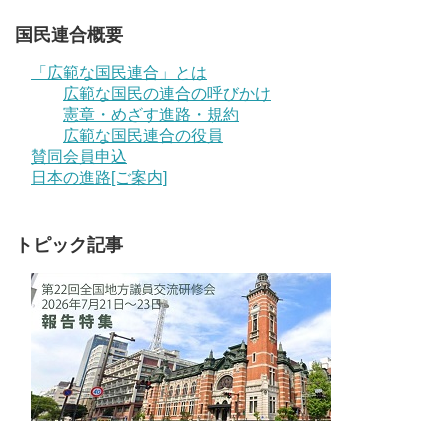
国民連合概要
「広範な国民連合」とは
広範な国民の連合の呼びかけ
憲章・めざす進路・規約
広範な国民連合の役員
賛同会員申込
日本の進路[ご案内]
トピック記事