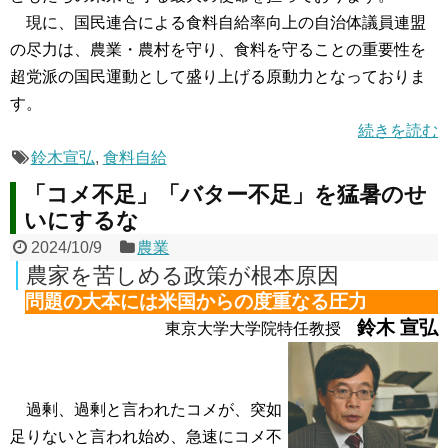
現に、国民連合による食料自給率向上の自治体議員連盟
の尽力は、農業・農村を守り、食料を守ることの重要性を
超党派の国民運動として盛り上げる原動力となっておりま
す。
続きを読む
鈴木宣弘
,
食料自給
「コメ不足」「バター不足」を猛暑のせ
いにするな
2024/10/9
農業
農家を苦しめる政策が根本原因
問題の大本には米国からの度重なる圧力
鈴木 宣弘
東京大学大学院特任教授
過剰、過剰と言われたコメが、突如
足りないと言われ始め、急速にコメ不