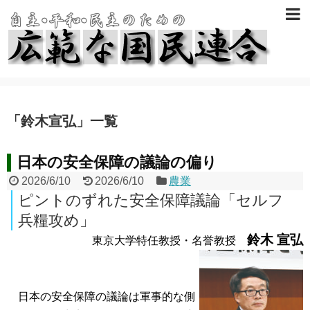
「
鈴木宣弘
」
一覧
日本の安全保障の議論の偏り
2026/6/10
2026/6/10
農業
ピントのずれた安全保障議論「セルフ
兵糧攻め」
鈴木 宣弘
東京大学特任教授・名誉教授
日本の安全保障の議論は軍事的な側