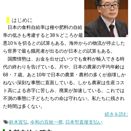
はじめに
日本の食料自給率は種や肥料の自給
率の低さも考慮すると38％どころか最
悪10％を切るとの試算もある。海外からの物流が停止した
ら世界で最も餓死者が出るのが日本との試算もある。
国際情勢は、お金を出せばいつでも食料が輸入できる時
代の終わりを告げている。片や、日本の農家の平均年齢は
68・７歳。あと10年で日本の農業・農村の多くが崩壊しか
ねない深刻な事態に直面している。しかも農家は生産コス
ト高による赤字に苦しみ、廃業が加速している。これでは
不測の事態に子どもたちの命は守れない。私たちに残され
た時間は多くない。
続きを読む
鈴木宣弘
,
令和の百姓一揆
,
日本型直接支払い