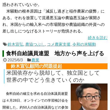
惑わされていないか。
米騒動の根本原因は「減反し過ぎと稲作農家の疲弊」に
ある。それを放置して流通悪玉論や農協悪玉論が展開さ
れ、米国からの輸入米への市場開放や農協組織の外資への
差し出しにつなげるストーリーが危惧される。
続きを読む
鈴木宣弘
,
農協つぶし
,
コメ農家支援
,
令和の米騒動
食料自給議員連盟 地方から声を上げる
2025/6/3
農業
鈴木宣弘顧問の問題提起
米国依存から脱却して、独立国として
世界の中でどう生きていくのか
食料自給の確立を求める自治体議員連盟
は４月28日、オンラインでの学習検討会を
開催した。約50人の自治体議員などの参加