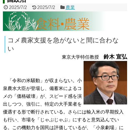
2025/7/2
2025/7/2
農業
コメ農家支援を急がないと間に合わな
い
鈴木 宣弘
東京大学特任教授
「令和の米騒動」が収まらない。小
泉農水大臣が登場し、備蓄米によるコ
メの「価格破壊」が、スピード感を演
出しつつ、強引に、特定の大手業者を
優遇する形で断行されている。さらには輸入米の早期投入
も行い、市場を「じゃぶじゃぶ」にすると意気込んでい
る。この機動力を国民は評価しているが、「小泉劇場」に