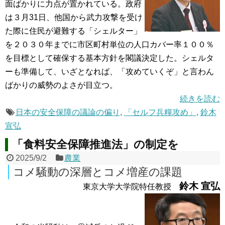
面ばかりに力点が置かれている。政府
は３月31日、他国から武力攻撃を受け
た際に住民が避難する「シェルター」
を２０３０年までに市区町村単位の人口カバー率１００％
を目標として確保する基本方針を閣議決定した。シェルタ
ーも準備して、いざとなれば、「攻めていくぞ」と言わん
ばかりの威勢のよさが目立つ。
続きを読む
日本の安全保障の議論の偏り
,
「セルフ兵糧攻め」
,
鈴木
宣弘
「食料安全保障推進法」の制定を
2025/9/2
農業
コメ騒動の深層とコメ増産の課題
鈴木 宣弘
東京大学大学院特任教授