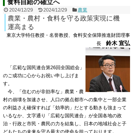
食料自給の確立へ
2024/12/29
2024/12/29
農業
農業・農村・食料を守る政策実現に機
運高まる
東京大学特任教授・名誉教授、食料安全保障推進財団理事
鈴木 宣弘
長
「広範な国民連合第26回全国総会」
のご成功に心からお祝い申し上げま
す。
今、「住むのが非効率な」農業・農
村の崩壊を加速させ、人口の拠点都市への集中と一部企業
の利益さえ確保すれば「効率的」だとする動きも強まって
いるなか、文字通り「広範な国民連合」が全国各地の政
治・行政と市民・農民の力を結集し、日本の地域社会と子
どもたちの未来を守る最大の使命を担っております。