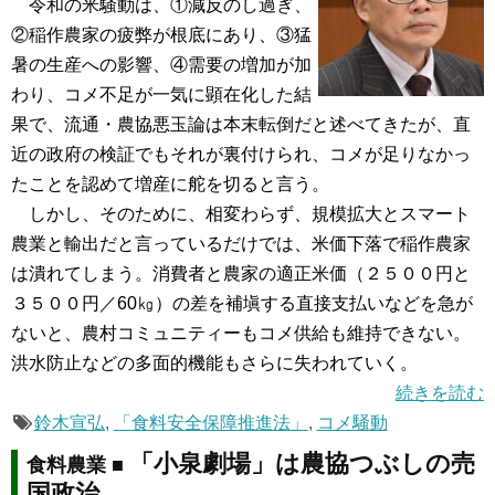
令和の米騒動は、①減反のし過ぎ、
②稲作農家の疲弊が根底にあり、③猛
暑の生産への影響、④需要の増加が加
わり、コメ不足が一気に顕在化した結
果で、流通・農協悪玉論は本末転倒だと述べてきたが、直
近の政府の検証でもそれが裏付けられ、コメが足りなかっ
たことを認めて増産に舵を切ると言う。
しかし、そのために、相変わらず、規模拡大とスマート
農業と輸出だと言っているだけでは、米価下落で稲作農家
は潰れてしまう。消費者と農家の適正米価（２５００円と
３５００円／60㎏）の差を補塡する直接支払いなどを急が
ないと、農村コミュニティーもコメ供給も維持できない。
洪水防止などの多面的機能もさらに失われていく。
続きを読む
鈴木宣弘
,
「食料安全保障推進法」
,
コメ騒動
「小泉劇場」は農協つぶしの売
食料農業 ■
国政治