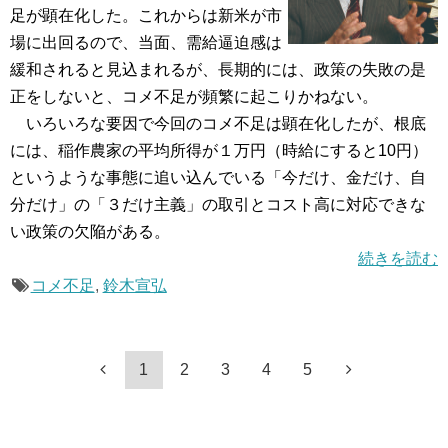
足が顕在化した。これからは新米が市
場に出回るので、当面、需給逼迫感は
緩和されると見込まれるが、長期的には、政策の失敗の是
正をしないと、コメ不足が頻繁に起こりかねない。
いろいろな要因で今回のコメ不足は顕在化したが、根底
には、稲作農家の平均所得が１万円（時給にすると10円）
というような事態に追い込んでいる「今だけ、金だけ、自
分だけ」の「３だけ主義」の取引とコスト高に対応できな
い政策の欠陥がある。
続きを読む
コメ不足
,
鈴木宣弘
1
2
3
4
5