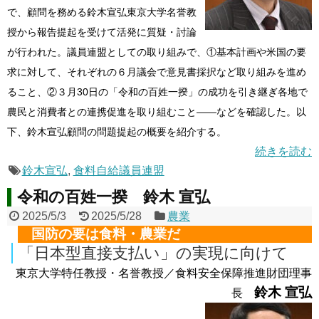
で、顧問を務める鈴木宣弘東京大学名誉教
授から報告提起を受けて活発に質疑・討論
が行われた。議員連盟としての取り組みで、①基本計画や米国の要
求に対して、それぞれの６月議会で意見書採択など取り組みを進め
ること、②３月30日の「令和の百姓一揆」の成功を引き継ぎ各地で
農民と消費者との連携促進を取り組むこと――などを確認した。以
下、鈴木宣弘顧問の問題提起の概要を紹介する。
続きを読む
鈴木宣弘
,
食料自給議員連盟
令和の百姓一揆 鈴木 宣弘
2025/5/3
2025/5/28
農業
国防の要は食料・農業だ
「日本型直接支払い」の実現に向けて
東京大学特任教授・名誉教授／食料安全保障推進財団理事
鈴木 宣弘
長