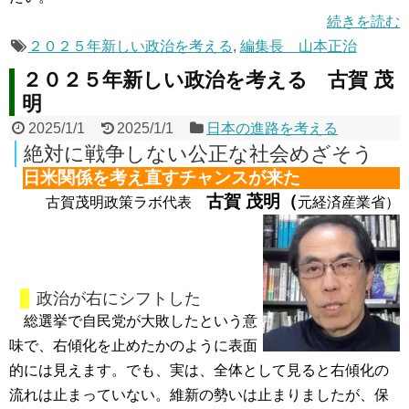
続きを読む
２０２５年新しい政治を考える
,
編集長 山本正治
２０２５年新しい政治を考える 古賀 茂
明
2025/1/1
2025/1/1
日本の進路を考える
絶対に戦争しない公正な社会めざそう
日米関係を考え直すチャンスが来た
古賀 茂明（
古賀茂明政策ラボ代表
元経済産業省）
政治が右にシフトした
総選挙で自民党が大敗したという意
味で、右傾化を止めたかのように表面
的には見えます。でも、実は、全体として見ると右傾化の
流れは止まっていない。維新の勢いは止まりましたが、保