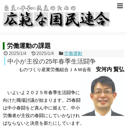
労働運動の課題
2025/1/4
2025/1/4
労働運動
中小が主役の25年春季生活闘争
安河内 賢弘
ものづくり産業労働組合ＪＡＭ会長
いよいよ２０２５年春季生活闘争に
向けた職場討議が始まります。25春闘
は中小春闘をど真ん中に据えて、中小
労働者が主役の春闘にしていかなけれ
ばならないと決意を新たにしています。