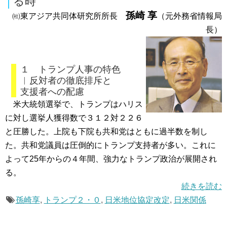
る時
孫崎 享
㈳東アジア共同体研究所所長
（元外務省情報局
長）
１ トランプ人事の特色
︱反対者の徹底排斥と
支援者への配慮
米大統領選挙で、トランプはハリス
に対し選挙人獲得数で３１２対２２６
と圧勝した。上院も下院も共和党はともに過半数を制し
た。共和党議員は圧倒的にトランプ支持者が多い。これに
よって25年からの４年間、強力なトランプ政治が展開され
る。
続きを読む
孫崎享
,
トランプ２・０
,
日米地位協定改定
,
日米関係