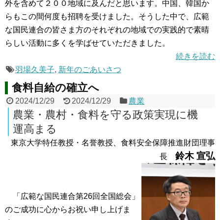
外を含めて２００地域に及んだと思います。中国、韓国か
らもこの間何度も招聘を受けました。そうした中で、広範
な国民連合の皆さま方のそれぞれの地域での実践的で素晴
らしい活動に多くを学ばせていただきました。
続きを読む
羽場久美子
,
新年のごあいさつ
食料自給の確立へ
2024/12/29
2024/12/29
農業
農業・農村・食料を守る政策実現に機
運高まる
東京大学特任教授・名誉教授、食料安全保障推進財団理事
鈴木 宣弘
長
「広範な国民連合第26回全国総会」
のご成功に心からお祝い申し上げま