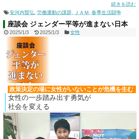
続きを読む
安河内賢弘
,
労働運動の課題
,
ＪＡＭ
,
春季生活闘争
座談会 ジェンダー平等が進まない日本
2025/1/3
2025/1/3
女性
政策決定の場に女性がいないことが危機を生む
女性の一歩踏み出す勇気が
社会を変える