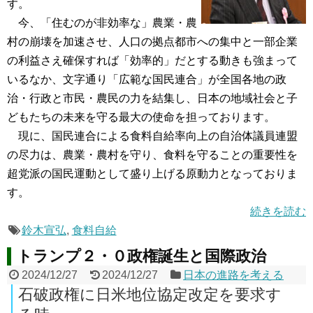
す。
今、「住むのが非効率な」農業・農
村の崩壊を加速させ、人口の拠点都市への集中と一部企業
の利益さえ確保すれば「効率的」だとする動きも強まって
いるなか、文字通り「広範な国民連合」が全国各地の政
治・行政と市民・農民の力を結集し、日本の地域社会と子
どもたちの未来を守る最大の使命を担っております。
現に、国民連合による食料自給率向上の自治体議員連盟
の尽力は、農業・農村を守り、食料を守ることの重要性を
超党派の国民運動として盛り上げる原動力となっておりま
す。
続きを読む
鈴木宣弘
,
食料自給
トランプ２・０政権誕生と国際政治
2024/12/27
2024/12/27
日本の進路を考える
石破政権に日米地位協定改定を要求す