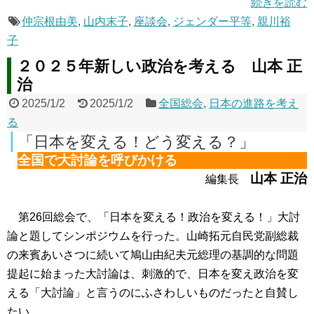
続きを読む
仲宗根由美
,
山内末子
,
座談会
,
ジェンダー平等
,
親川裕
子
２０２５年新しい政治を考える 山本 正
治
2025/1/2
2025/1/2
全国総会
,
日本の進路を考え
る
「日本を変える！どう変える？」
全国で大討論を呼びかける
山本 正治
編集長
第26回総会で、「日本を変える！政治を変える！」大討
論と題してシンポジウムを行った。山崎拓元自民党副総裁
の来賓あいさつに続いて鳩山由紀夫元総理の基調的な問題
提起に始まった大討論は、刺激的で、日本を変え政治を変
える「大討論」と言うのにふさわしいものだったと自賛し
たい。