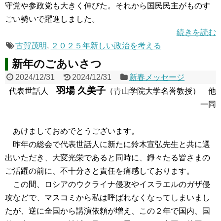
守党や参政党も大きく伸びた。それから国民民主がものす
ごい勢いで躍進しました。
続きを読む
古賀茂明
,
２０２５年新しい政治を考える
新年のごあいさつ
2024/12/31
2024/12/31
新春メッセージ
羽場 久美子
代表世話人
（青山学院大学名誉教授） 他
一同
あけましておめでとうございます。
昨年の総会で代表世話人に新たに鈴木宣弘先生と共に選
出いただき、大変光栄であると同時に、錚々たる皆さまの
ご活躍の前に、不十分さと責任を痛感しております。
この間、ロシアのウクライナ侵攻やイスラエルのガザ侵
攻などで、マスコミから私は呼ばれなくなってしまいまし
たが、逆に全国から講演依頼が増え、この２年で国内、国