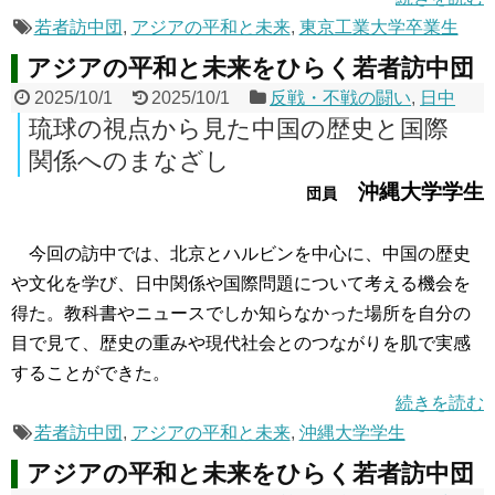
若者訪中団
,
アジアの平和と未来
,
東京工業大学卒業生
アジアの平和と未来をひらく若者訪中団
2025/10/1
2025/10/1
反戦・不戦の闘い
,
日中
琉球の視点から見た中国の歴史と国際
関係へのまなざし
沖縄大学学生
団員
今回の訪中では、北京とハルビンを中心に、中国の歴史
や文化を学び、日中関係や国際問題について考える機会を
得た。教科書やニュースでしか知らなかった場所を自分の
目で見て、歴史の重みや現代社会とのつながりを肌で実感
することができた。
続きを読む
若者訪中団
,
アジアの平和と未来
,
沖縄大学学生
アジアの平和と未来をひらく若者訪中団