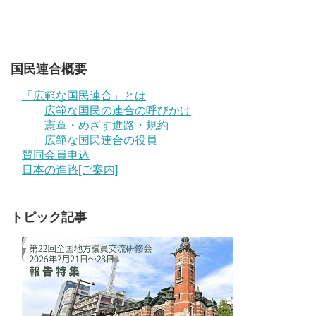
国民連合概要
「広範な国民連合」とは
広範な国民の連合の呼びかけ
憲章・めざす進路・規約
広範な国民連合の役員
賛同会員申込
日本の進路[ご案内]
トピック記事