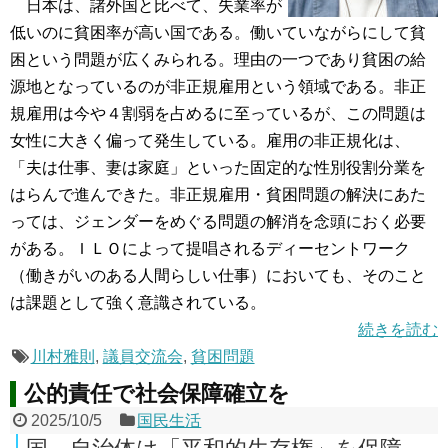
日本は、諸外国と比べて、失業率が
低いのに貧困率が高い国である。働いていながらにして貧
困という問題が広くみられる。理由の一つであり貧困の給
源地となっているのが非正規雇用という領域である。非正
規雇用は今や４割弱を占めるに至っているが、この問題は
女性に大きく偏って発生している。雇用の非正規化は、
「夫は仕事、妻は家庭」といった固定的な性別役割分業を
はらんで進んできた。非正規雇用・貧困問題の解決にあた
っては、ジェンダーをめぐる問題の解消を念頭におく必要
がある。ＩＬＯによって提唱されるディーセントワーク
（働きがいのある人間らしい仕事）においても、そのこと
は課題として強く意識されている。
続きを読む
川村雅則
,
議員交流会
,
貧困問題
公的責任で社会保障確立を
2025/10/5
国民生活