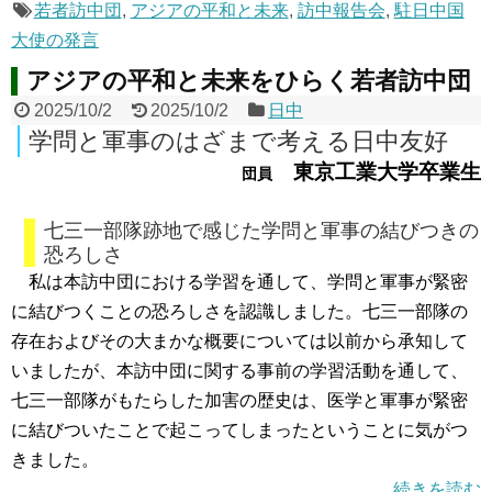
若者訪中団
,
アジアの平和と未来
,
訪中報告会
,
駐日中国
大使の発言
アジアの平和と未来をひらく若者訪中団
2025/10/2
2025/10/2
日中
学問と軍事のはざまで考える日中友好
東京工業大学卒業生
団員
七三一部隊跡地で感じた学問と軍事の結びつきの
恐ろしさ
私は本訪中団における学習を通して、学問と軍事が緊密
に結びつくことの恐ろしさを認識しました。七三一部隊の
存在およびその大まかな概要については以前から承知して
いましたが、本訪中団に関する事前の学習活動を通して、
七三一部隊がもたらした加害の歴史は、医学と軍事が緊密
に結びついたことで起こってしまったということに気がつ
きました。
続きを読む