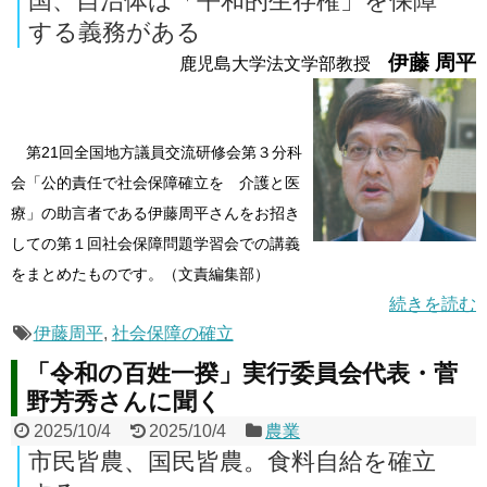
国、自治体は「平和的生存権」を保障
する義務がある
伊藤 周平
鹿児島大学法文学部教授
第21回全国地方議員交流研修会第３分科
会「公的責任で社会保障確立を 介護と医
療」の助言者である伊藤周平さんをお招き
しての第１回社会保障問題学習会での講義
をまとめたものです。（文責編集部）
続きを読む
伊藤周平
,
社会保障の確立
「令和の百姓一揆」実行委員会代表・菅
野芳秀さんに聞く
2025/10/4
2025/10/4
農業
市民皆農、国民皆農。食料自給を確立