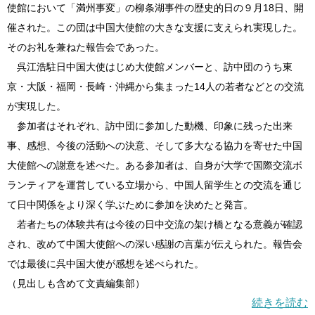
使館において「満州事変」の柳条湖事件の歴史的日の９月18日、開
催された。この団は中国大使館の大きな支援に支えられ実現した。
そのお礼を兼ねた報告会であった。
呉江浩駐日中国大使はじめ大使館メンバーと、訪中団のうち東
京・大阪・福岡・長崎・沖縄から集まった14人の若者などとの交流
が実現した。
参加者はそれぞれ、訪中団に参加した動機、印象に残った出来
事、感想、今後の活動への決意、そして多大なる協力を寄せた中国
大使館への謝意を述べた。ある参加者は、自身が大学で国際交流ボ
ランティアを運営している立場から、中国人留学生との交流を通じ
て日中関係をより深く学ぶために参加を決めたと発言。
若者たちの体験共有は今後の日中交流の架け橋となる意義が確認
され、改めて中国大使館への深い感謝の言葉が伝えられた。報告会
では最後に呉中国大使が感想を述べられた。
（見出しも含めて文責編集部）
続きを読む