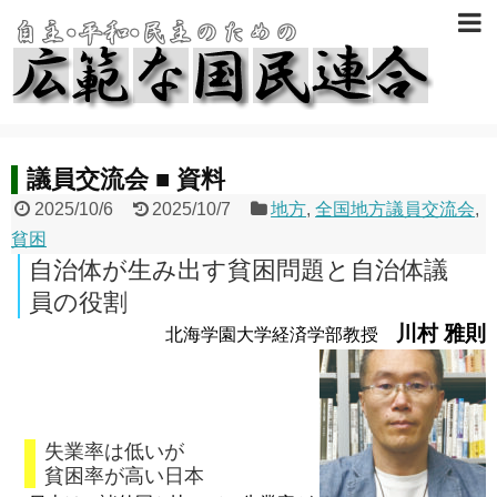
議員交流会 ■ 資料
2025/10/6
2025/10/7
地方
,
全国地方議員交流会
,
貧困
自治体が生み出す貧困問題と自治体議
員の役割
川村 雅則
北海学園大学経済学部教授
失業率は低いが
貧困率が高い日本