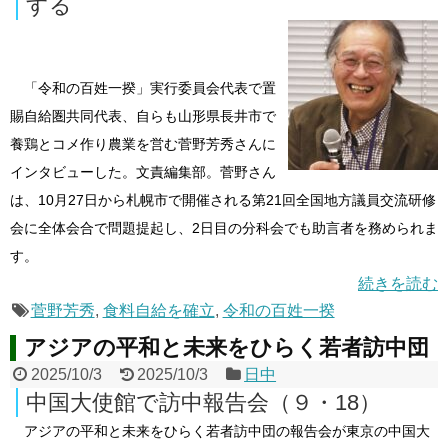
する
「令和の百姓一揆」実行委員会代表で置
賜自給圏共同代表、自らも山形県長井市で
養鶏とコメ作り農業を営む菅野芳秀さんに
インタビューした。文責編集部。菅野さん
は、10月27日から札幌市で開催される第21回全国地方議員交流研修
会に全体会合で問題提起し、2日目の分科会でも助言者を務められま
す。
続きを読む
菅野芳秀
,
食料自給を確立
,
令和の百姓一揆
アジアの平和と未来をひらく若者訪中団
2025/10/3
2025/10/3
日中
中国大使館で訪中報告会（９・18）
アジアの平和と未来をひらく若者訪中団の報告会が東京の中国大