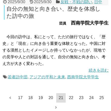
2025/9/30
2025/9/30
反戦・不戦の闘い
,
日中
自分の無知と向き合い、歴史を体感し
た訪中の旅
西南学院大学学生
団員
今回の訪中は、私にとって、ただの旅行ではなく、「歴
史」と「現在」に向き合う重要な体験となった。中国に対
する漠然としたイメージしか持っていなかったが、現地で
の見学や人との対話を通して、自分の無知と向き合い、考
え方が大きく変わった。
続きを読む
若者訪中団
,
アジアの平和と未来
,
西南学院大学学生
17
18
19
20
21
22
23
24
25