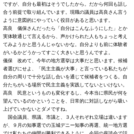
ですが、自分も最初はそうでしたから。だから何回も話し
合う前提で取り組んでいます。現職の議員は高良さん言う
ように意図的にやっていく役目があると思います。
高良 儀保さんだったら「自分はこんなふうにした」とか
実体験通じて言えるから、声かけられた人もちょっと考え
てみようかと思うんじゃないかな。自分よりも前に体験者
がいるかどうかってすごく大きいと思うんですよ。
儀保 改めて、今年の地方選挙は大事だと思います。候補
者選びにせよ、「民主主義が大事」と言っている私たちが
自分の周りで十分な話し合いを通じて候補者をつくる。自
分たちがいる場所で民主主義を実践してないといけない。
高良 民意というものも変化するし、今本当に県民が何を
望んでいるのかということを、日常的に対話しながら吸い
上げていかないとダメですね。
国会議員、県議、市議と、３人それぞれ立場は違います
が、９月の知事選での玉城デニー知事の再選、統一地方選
では私たちの仲間が勝利できるように、今回の座談会で話