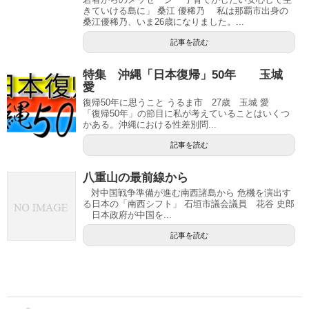
きていける島に」 桑江 優稀乃 私は那覇市出身の
桑江優稀乃、いま26歳になりました。...
記事を読む
特集 沖縄「日本復帰」50年 玉城
愛
復帰50年に思うこと うるま市 27歳 玉城 愛
「復帰50年」の節目に私が考えていることはいくつ
かある。沖縄における性差別問...
記事を読む
八重山の最前線から
対中国戦争準備が進む南西諸島から 危機を演出す
る日本の「南西シフト」 石垣市議会議員 花谷 史郎
日本政府が中国を...
記事を読む