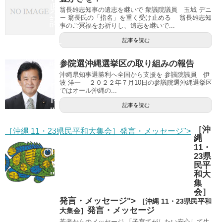
県
翁長雄志知事の遺志を継いで 衆議院議員 玉城 デニ
ー 翁長氏の「指名」を重く受け止める 翁長雄志知
議
事のご冥福をお祈りし、遺志を継いで...
、
記事を読む
市
議
参院選沖縄選挙区の取り組みの報告
"
沖縄県知事選勝利へ全国から支援を 参議院議員 伊
re
波 洋一 ２０２２年７月10日の参議院選沖縄選挙区
ではオール沖縄の...
l=
記事を読む
"n
of
［沖
［沖縄 11・23県民平和大集会］発言・メッセージ">
ol
縄
11・
lo
23県
w
民平
">
和大
集
会］
発言・メッセージ">
［沖縄 11・23県民平和
発言・メッセージ
大集会］
若者からのメッセージ 「子育てがしたい安心して生