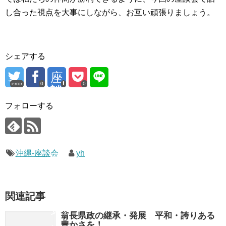
し合った視点を大事にしながら、お互い頑張りましょう。
シェアする
座
error
0
0
談
会
フォローする
■
沖
縄
沖縄-座談会
―
yh
国
会
議
関連記事
員
翁長県政の継承・発展 平和・誇りある
、
豊かさを！