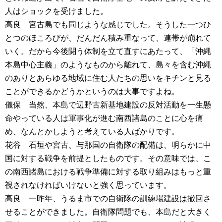
人はショックを受けました。
高良 宮古島でも同じような感じでした。そうした一つひ
とつのほころびが、だんだん積み重なって、連帯が崩れて
いく。だから今後闘う体制を立て直すにあたって、「沖縄
本島中心主義」のようなものから離れて、島々を含む沖縄
のありとあらゆる地域に住む人たちの思いをキチンと見る
ことができるかどうかというのは大事ですよね。
儀保 当然、本島で辺野古新基地建設の反対活動を一生懸
命やっている人は軍事化が進む南西諸島のことに心を痛
め、なんとかしようと考えている人ばかりです。
花谷 石垣や宮古、与那国の自衛隊の配備は、明らかに中
国に対する戦争を前提としたものです。その意味では、こ
の南西諸島における戦争準備に対する取り組みはもっと重
視されなければいけないと強く思っています。
高良 一昨年、うるま市での自衛隊の訓練場建設は撤回さ
せることができました。自衛隊問題でも、本島だと大きく