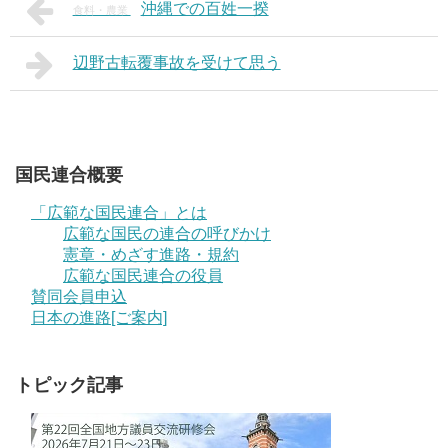
沖縄での百姓一揆
食料・農業
辺野古転覆事故を受けて思う
国民連合概要
「広範な国民連合」とは
広範な国民の連合の呼びかけ
憲章・めざす進路・規約
広範な国民連合の役員
賛同会員申込
日本の進路[ご案内]
トピック記事