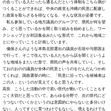
の合っている人だったら通るんだという体制をこちら側が
つくることができれば、中央の政党も沖縄の民意に配慮し
た政策を取らざるを得なくなる、そんな状況が必要です。
私も参加している地方議員のグループで、県民が何を望
み、どう思っているかを聞く取り組みを始めました。ワー
クショップとか対話集会みたいな形式で、これから地域ご
とにやっていこうと計画しています。
儀保さんのような本島北部選出の議員が石垣や与那国ま
で行って、そこで住んでいる人たちから話を聞くというよ
うな地域をまたいだ形で、県民の声を共有していく。そし
ておのおのの議員が全体の民意というのをだんだんつかめ
てくれば、国政選挙の時に、「民意に沿っている候補者は
この人」というのが見えてくると思うんです。
高良 こうした活動の中で若い世代が動いていくこともす
ごく大切だと思っていて。あらゆる分野で、次の世代にど
うつないでいくかというのは意図的にやらないと多分いけ
ない。人ってすぐに育つわけでもないし、増えるわけでも