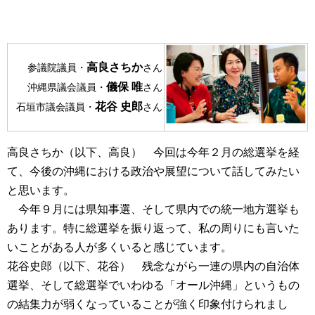
高良さちか
参議院議員・
さん
儀保 唯
沖縄県議会議員・
さん
花谷 史郎
石垣市議会議員・
さん
高良さちか（以下、高良） 今回は今年２月の総選挙を経
て、今後の沖縄における政治や展望について話してみたい
と思います。
今年９月には県知事選、そして県内での統一地方選挙も
あります。特に総選挙を振り返って、私の周りにも言いた
いことがある人が多くいると感じています。
花谷史郎（以下、花谷） 残念ながら一連の県内の自治体
選挙、そして総選挙でいわゆる「オール沖縄」というもの
の結集力が弱くなっていることが強く印象付けられまし