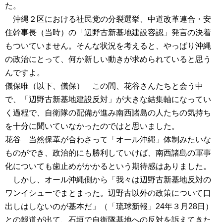
た。
沖縄２区における社民党の分裂選挙、中道改革連合・安
住幹事長（当時）の「辺野古新基地建設容認」発言の決着
もついていません。そんな状況を考えると、やっぱり沖縄
の政治にとって、何か新しい動きが求められていると思う
んですよ。
儀保唯（以下、儀保） この間、花谷さんたちと会う中
で、「辺野古新基地建設反対」が大きな結集軸になってい
く過程で、自衛隊の配備が進み南西諸島の人たちの気持ち
を十分に聞いていなかったのではと思いました。
花谷 当然保革が合わさって「オール沖縄」体制みたいな
ものができ、政治的にも勝利していけば、南西諸島の軍事
化についても歯止めがかかるという期待感はありました。
しかし、オール沖縄側から「我々は辺野古新基地反対の
ワンイシューでまとまった。辺野古以外の政策について口
出しはしないのが基本だ」（「琉球新報」24年３月28日）
との報道が出て、石垣で自衛隊基地への反対を訴えてきた