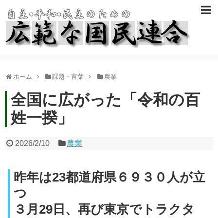
ホーム
課題・言葉
農業
全国に広がった「令和の百
姓一揆」
2026/2/10
農業
昨年は23都道府県６９３０人が立
つ
３月29日、再び東京でトラクタ