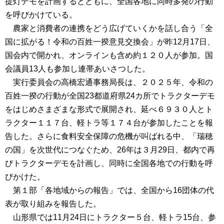
提灯デモを計画するとともに、全国各地に同時多発の行動
を呼びかけている。
農家と消費者の連携をどう広げていくかを話し合う「全
国に拡がる！令和の百姓一揆意見交換会」が昨12月17日、
国会内で開かれ、オンラインも含め約１２０人が参加。国
会議員13人も参加し連帯あいさつした。
実行委員会の高橋宏通事務局長は、２０２５年、令和の
百姓一揆の行動が全国23都道府県24カ所でトラクターデモ
をはじめさまざまな形式で展開され、延べ６９３０人とト
ラクター１１７台、軽トラ等１７４台が参加したことを報
告した。さらに食料安全保障の危機が叫ばれる中、「瑞穂
の国」を次世代につなぐため、26年は３月29日、都内で再
びトラクターデモを計画し、同時に全国各地での行動を呼
びかけた。
第１部「各地域からの報告」では、全国から16団体の代
表が取り組みを報告した。
山形県では11月24日にトラクター５台、軽トラ15台、参