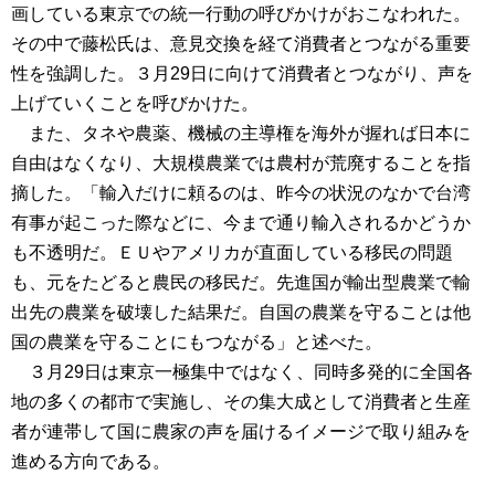
画している東京での統一行動の呼びかけがおこなわれた。
その中で藤松氏は、意見交換を経て消費者とつながる重要
性を強調した。３月29日に向けて消費者とつながり、声を
上げていくことを呼びかけた。
また、タネや農薬、機械の主導権を海外が握れば日本に
自由はなくなり、大規模農業では農村が荒廃することを指
摘した。「輸入だけに頼るのは、昨今の状況のなかで台湾
有事が起こった際などに、今まで通り輸入されるかどうか
も不透明だ。ＥＵやアメリカが直面している移民の問題
も、元をたどると農民の移民だ。先進国が輸出型農業で輸
出先の農業を破壊した結果だ。自国の農業を守ることは他
国の農業を守ることにもつながる」と述べた。
３月29日は東京一極集中ではなく、同時多発的に全国各
地の多くの都市で実施し、その集大成として消費者と生産
者が連帯して国に農家の声を届けるイメージで取り組みを
進める方向である。