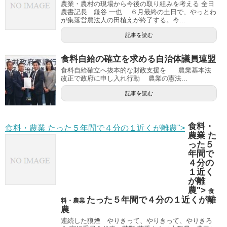
農業・農村の現場から今後の取り組みを考える 全日
農書記長 鎌谷 一也 ６月最終の土日で、やっとわ
が集落営農法人の田植えが終了する。今...
記事を読む
食料自給の確立を求める自治体議員連盟
食料自給確立へ抜本的な財政支援を 農業基本法
改正で政府に申し入れ行動 農業の憲法...
記事を読む
食料・
食料・農業 たった５年間で４分の１近くが離農">
農業 た
った５
年間で
４分の
１近く
が離
農">
食
たった５年間で４分の１近くが離
料・農業
農
連続した狼煙 やりきって、やりきって、やりきろ