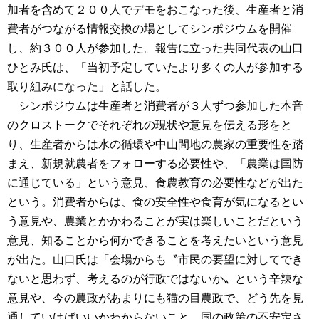
加者を含めて２００人でデモをおこなった後、生産者と消
費者がつながる情報交換の場としてシンポジウムを開催
し、約３００人が参加した。報告に立った共同代表の山口
ひとみ氏は、「当初予定していたより多くの人が参加する
取り組みになった」と話した。
シンポジウムは生産者と消費者が３人ずつ参加した本音
のクロストークでそれぞれの現状や意見を伝える形をと
り、生産者からは水の循環や中山間地の農家の重要性を踏
まえ、新規就農者をフォローする必要性や、「農業は国防
に通じている」という意見、食農教育の必要性などが出た
という。消費者からは、食の安全性や食育が気になるとい
う意見や、農業とかかわることが実は楽しいことだという
意見、知ることから何かできることを考えたいという意見
が出た。山口氏は「会場からも〝市民の要望に対してでき
ないと思わず、考えるのが行政ではないか〟という辛辣な
意見や、今の農政があまりにも猫の目農政で、どう先を見
通していけばいいかわからないこと、国の政策の不安定さ