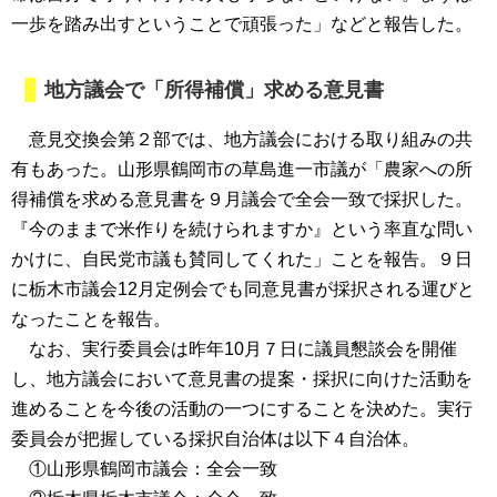
一歩を踏み出すということで頑張った」などと報告した。
地方議会で「所得補償」求める意見書
意見交換会第２部では、地方議会における取り組みの共
有もあった。山形県鶴岡市の草島進一市議が「農家への所
得補償を求める意見書を９月議会で全会一致で採択した。
『今のままで米作りを続けられますか』という率直な問い
かけに、自民党市議も賛同してくれた」ことを報告。９日
に栃木市議会12月定例会でも同意見書が採択される運びと
なったことを報告。
なお、実行委員会は昨年10月７日に議員懇談会を開催
し、地方議会において意見書の提案・採択に向けた活動を
進めることを今後の活動の一つにすることを決めた。実行
委員会が把握している採択自治体は以下４自治体。
①山形県鶴岡市議会：全会一致