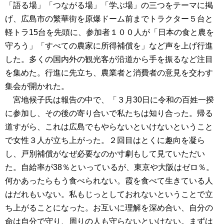
「語る場」「つながる場」「学ぶ場」の三つをテーマに掲
げ、広島市の繁華街を原爆ドーム前までトラクター５台と
軽トラ15台を先頭に、参加者１００人が「日本の食と農を
守ろう」「すべての農家に所得補償を」など声を上げ行進
した。多くの国内外の観光客が沿道から手を振るなど注目
を集めた。行進に先立ち、農業者と消費者の意見を交わす
集会が開かれた。
宮地候子氏は報告の中で、「３月30日に令和の百姓一揆
に参加し、その後の寄り合いで私たちは知り合った。帰る
道すがら、これは広島でもやらないといけないということ
で女性３人が立ち上がった。２回目はとくに趣向を凝ら
し、戸別補償がなぜ必要なのか寸劇もして見ていただい
た。自給率が38％といっているが、東京や大阪はゼロ％。
何かあったらもう食べられない。霞を食べて生きている人
はだれもいない。私もじっとしておれないということで立
ち上がることになった。お互いに理解を深め合い、自分の
命は自分で守り、周りの人も守らないといけない。まずは