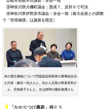
②栃木県栃木市議会：全会一致
③神奈川県大磯町議会：賛成７、反対６で可決
④神奈川県伊勢原市議会：全会一致（最大会派との調整
で「所得補償」は施策を限定）
米の適正価格について問題提起鳥取県の農事組合法
人代表・鎌谷一也さんと、右から広島の西原美和さ
ん、宮地候子さんと、左は静岡の藤松泰通さん
「かかりつけ農家」持とう