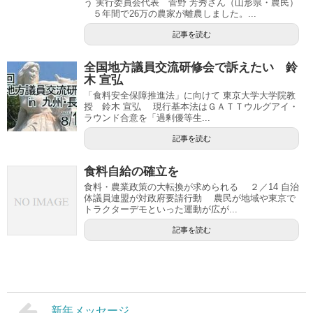
う 実行委員会代表 菅野 芳秀さん（山形県・農民）
５年間で26万の農家が離農しました。...
記事を読む
全国地方議員交流研修会で訴えたい 鈴
木 宣弘
「食料安全保障推進法」に向けて 東京大学大学院教
授 鈴木 宣弘 現行基本法はＧＡＴＴウルグアイ・
ラウンド合意を「過剰優等生...
記事を読む
食料自給の確立を
食料・農業政策の大転換が求められる ２／14 自治
体議員連盟が対政府要請行動 農民が地域や東京で
トラクターデモといった運動が広が...
記事を読む
新年メッセージ